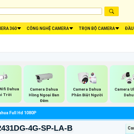
ERA 360
CÔNG NGHỆ CAMERA
TRỌN BỘ CAMERA
ĐẦU
ifi Dahua
Camera Dahua
Camera Dahua
Camera Ul
i Trời
Hồng Ngoại Ban
Phân Biệt Người
Dahu
Đêm
hua Full Hd 1080P
2431DG-4G-SP-LA-B
Ca