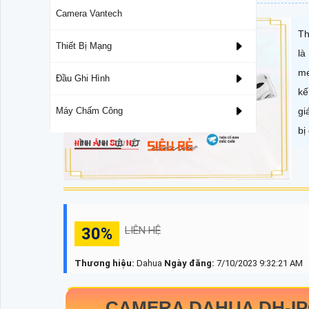
Camera Vantech
Th
Thiết Bị Mạng
là
me
Đầu Ghi Hình
kế
gi
Máy Chấm Công
bị
30%
LIÊN HỆ
Thương hiệu:
Dahua
Ngày đăng:
7/10/2023 9:32:21 AM
CAMERA DAHUA
DH-I