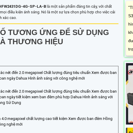
HFW2431DG-4G-SP-LA-B
là một sản phẩm đáng tin cậy, với chất
"T
g mọi điều kiện ánh sáng. Nó là một sự lựa chọn phù hợp cho việc cải
S3
h xác cao.
hì
Ố TƯƠNG ỨNG ĐỂ SỬ DỤNG
kh
VÀ THƯƠNG HIỆU
đư
tr
ắc nét đến 2.0 megapixel Chất lượng đúng tiêu chuẩn Xem được ban
ban ngày Dahua Hình ảnh sáng với công nghệ mới
ắc nét đến 2.0 megapixel Chất lượng đúng tiêu chuẩn Xem được ban
ban ngày tiết kiệm xem ban đêm phù hợp Dahua Hình ảnh sáng với
Dàng Sử Dụng
n 4.0 megapixel chất lượng cao tiết kiệm Xem được ban đêm Hồng
ông nghệ mới