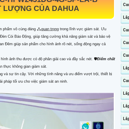
Ca
T LƯỢNG CỦA DAHUA
Lắ
ản phẩm vô cùng đáng ⁂
quan trọng
trong lĩnh vực giám sát. Ưu
Ca
ị Đèn Còi Báo Động, giúp tăng cường khả năng giám sát và bảo vệ
Ca
n Đêm giúp sản phẩm cho hình ảnh rõ nét, sống động ngay cả
Ca
hình ảnh thu được có độ phân giải cao và đầy sắc nét. 🛡
Điểm chất
ân thực không gian giám sát.
Lắ
 và sự tin cậy. Với những tính năng và ưu điểm vượt trội, thiết bị
Ca
ải pháp tối ưu cho việc giám sát an ninh.
Lắp
Lắp
Lắp