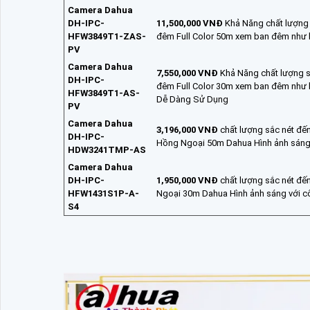
Camera Dahua
DH-IPC-
11,500,000 VNĐ
Khả Năng chất lượng 
HFW3849T1-ZAS-
đêm Full Color 50m xem ban đêm như 
PV
Camera Dahua
7,550,000 VNĐ
Khả Năng chất lượng s
DH-IPC-
đêm Full Color 30m xem ban đêm như 
HFW3849T1-AS-
Dễ Dàng Sử Dụng
PV
Camera Dahua
3,196,000 VNĐ
chất lượng sắc nét đế
DH-IPC-
Hồng Ngoại 50m Dahua Hình ảnh sáng 
HDW3241TMP-AS
Camera Dahua
DH-IPC-
1,950,000 VNĐ
chất lượng sắc nét đế
HFW1431S1P-A-
Ngoại 30m Dahua Hình ảnh sáng với c
S4