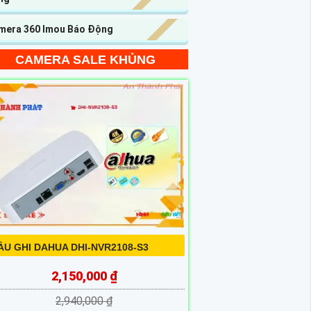
mera 360 Imou Báo Động
CAMERA SALE KHỦNG
ẦU GHI DAHUA DHI-NVR2108-S3
2,150,000 ₫
2,940,000 ₫