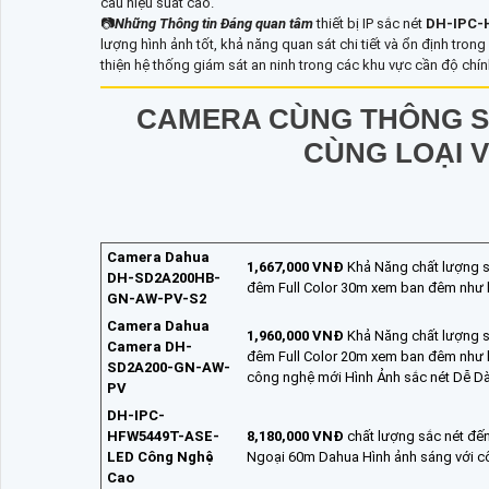
cầu hiệu suất cao.
📷
Những Thông tin Đáng quan tâm
thiết bị IP sắc nét
DH-IPC-
lượng hình ảnh tốt, khả năng quan sát chi tiết và ổn định tron
thiện hệ thống giám sát an ninh trong các khu vực cần độ chín
CAMERA CÙNG THÔNG S
CÙNG LOẠI 
Camera Dahua
1,667,000 VNĐ
Khả Năng chất lượng s
DH-SD2A200HB-
đêm Full Color 30m xem ban đêm như 
GN-AW-PV-S2
Camera Dahua
1,960,000 VNĐ
Khả Năng chất lượng s
Camera DH-
đêm Full Color 20m xem ban đêm như 
SD2A200-GN-AW-
công nghệ mới Hình Ảnh sắc nét Dễ 
PV
DH-IPC-
HFW5449T-ASE-
8,180,000 VNĐ
chất lượng sắc nét đế
LED Công Nghệ
Ngoại 60m Dahua Hình ảnh sáng với c
Cao