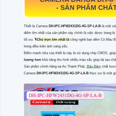
-
SẢN PHẨM CHẤ
Thiết bị Camera
DH-IPC-HFW2431DG-4G-SP-LA-B
là một s
điểm lớn nhất của sản phẩm này chính là việc được trang b
tối ưu. 🎙
Chú trọn lớn nhất là
công nghệ ban đêm Có Màu Ba
trong điều kiện ánh sáng yếu.
Điểm mạnh nữa của thiết bị này là sử dụng chip CMOS, giúp 
lượng hơn
khả năng thu hình nhiều màu sắc giúp tái tạo ch
Sản phẩm chính hãng tại An Thành Phát,
Bảo Đảm
chất lượng
Camera
DH-IPC-HFW2431DG-4G-SP-LA-B
thực sự là một gi