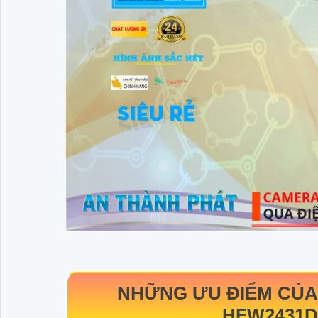
NHỮNG ƯU ĐIỂM CỦ
HFW2431D