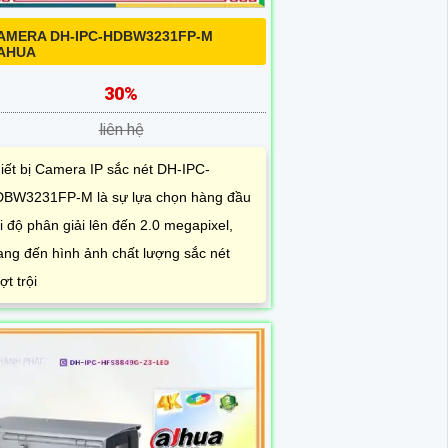
AMERA DH-IPC-HDBW3231FP-M
AHUA
30%
liên hệ
iết bị Camera IP sắc nét DH-IPC-
BW3231FP-M là sự lựa chọn hàng đầu
i độ phân giải lên đến 2.0 megapixel,
ng đến hình ảnh chất lượng sắc nét
ợt trội