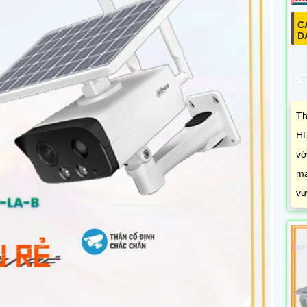
C
D
Th
HD
vớ
ma
vư