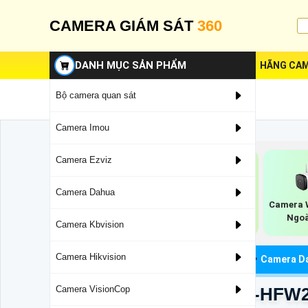
CAMERA GIÁM SÁT
360
DANH MỤC SẢN PHẨM
HÃNG CAM
Bộ camera quan sát
Camera Imou
Camera Ezviz
Camera Dahua
Camera Wifi Dahua
Camera W
Camera Ip Dome
Ngoà
Full Color Dahua
Camera Kbvision
Camera Hikvision
Camera Quan Sát
Camera Dahua Giá Rẻ
Camera Da
Camera Dahua DH-IPC-HFW
Camera VisionCop