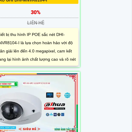
ẦU GHI DHI-MNVR8104-I
30%
LIÊN HỆ
iết bị thu hình IP POE sắc nét DHI-
VR8104-I là lựa chọn hoàn hảo với độ
ân giải lên đến 4.0 megapixel, cam kết
ng lại hình ảnh chất lượng cao và rõ nét