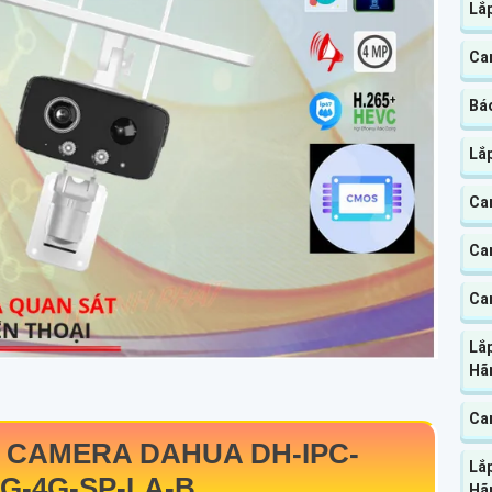
Lắ
Cam
Báo
Lắp
Ca
Cam
Ca
Lắp
Hã
Cam
A
CAMERA DAHUA
DH-IPC-
Lắ
G-4G-SP-LA-B
Hã