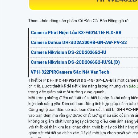
Tham khảo dòng sản phẩm Có Đèn Còi Báo Động giá rẻ:
Camera Phát Hiện Lửa KX-F4014TN-FLD-AB
Camera Dahua DH-SD2A200HB-GN-AW-PV-S2
Camera Hikvision DS-2CD2026G2-IU
Camera Hikvision DS-2CD2066G2-IU/SL(D)
VPH-322PIRCamera Sắc Nét VanTech
Thiết bị IP
DH-IPC-HFW2431DG-4G-SP-LA-B
là một camera
chi tiết. Được thiết kế để tiết kiệm năng lượng nhưng vẫn
Bảo 
trong việc giám sát môi trường xung quanh.
Một trong những điểm nổi bật của thiết bị này là khả năng hiể
kiện ánh sáng yếu. Đèn còi báo động tích hợp giúp cảnh báo 
Công nghệ ban đêm có màu ban đêm của thiết bị
DH-IPC-H
vào ban đêm mà vẫn giữ được chất lượng màu sắc của hình ả
không bị giảm chất lượng ngay cả trong điều kiện ánh sáng yế
Với thiết kế thân kim loại chắc chắn, thiết bị này có khả năng
giám sát chi tiết và chính xác. Đây là một lựa chọn tuyệt vời 