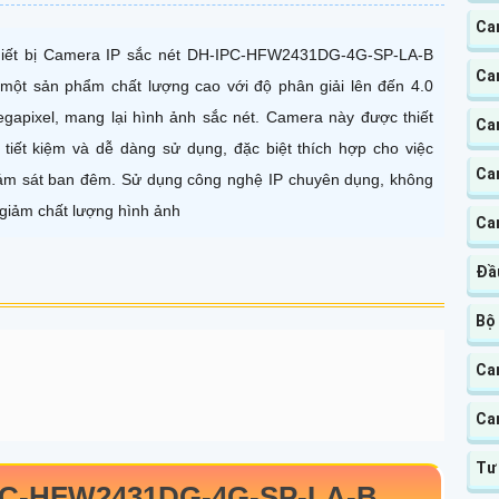
Ca
iết bị Camera IP sắc nét DH-IPC-HFW2431DG-4G-SP-LA-B
Ca
 một sản phẩm chất lượng cao với độ phân giải lên đến 4.0
gapixel, mang lại hình ảnh sắc nét. Camera này được thiết
Ca
 tiết kiệm và dễ dàng sử dụng, đặc biệt thích hợp cho việc
Ca
ám sát ban đêm. Sử dụng công nghệ IP chuyên dụng, không
 giảm chất lượng hình ảnh
Ca
Đầ
Bộ
Ca
Ca
Tư
PC-HFW2431DG-4G-SP-LA-B