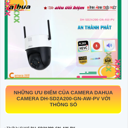
NHỮNG ƯU ĐIỂM CỦA CAMERA DAHUA
CAMERA
DH-SD2A200-GN-AW-PV
VỚI
THÔNG SỐ