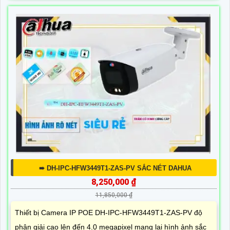
➠ DH-IPC-HFW3449T1-ZAS-PV SẮC NÉT DAHUA
8,250,000 ₫
11,850,000 ₫
Thiết bị Camera IP POE DH-IPC-HFW3449T1-ZAS-PV độ
phân giải cao lên đến 4.0 megapixel mang lại hình ảnh sắc