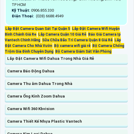
TP HCM
Kỹ Thuật:
0906.855.330
Điện Thoại:
(028) 6688.4949
Lắp Đặt Camera Quan Sát Tại Quận 5
Lắp Đặt Camera Wifi Huyện
Bình Chánh Giá Re
Lắp Camera Quận 10 Giá Rẻ
Báo Giá Camera Ip
Vantech Chính Hãng
Sửa Chửa Bảo Trì Camera Quận 8 Giá Rẻ
Lắp
Đặt Camera Cho Nhà Vườn
Bộ camera wifi giá rẻ
Bộ Camera Chống
Trộm Gia Đình Chuyên Dụng
Bộ Camera Giám Sát Văn Phòng
Lắp Đặt Camera Wifi Dahua Trong Nhà Giá Rẻ
Camera Báo Động Dahua
Camera Thu âm Dahua Trong Nhà
Camera Ống Kính Zoom Dahua
Camera Wifi 360 Kbvision
Camera Thiết Kế Nhựa Plastic Vantech
Camera Kim Loại Dahua