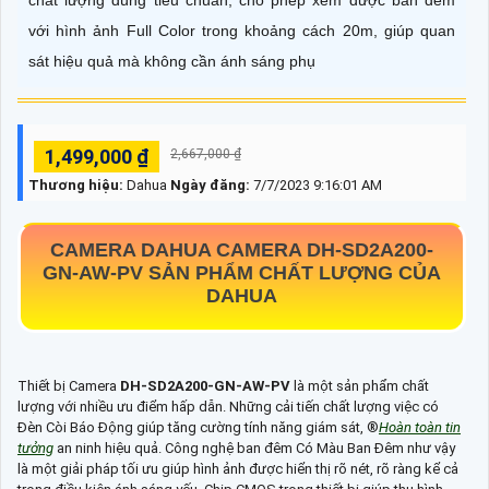
chất lượng đúng tiêu chuẩn, cho phép xem được ban đêm
với hình ảnh Full Color trong khoảng cách 20m, giúp quan
sát hiệu quả mà không cần ánh sáng phụ
1,499,000 ₫
2,667,000 ₫
Thương hiệu:
Dahua
Ngày đăng:
7/7/2023 9:16:01 AM
CAMERA DAHUA CAMERA
DH-SD2A200-
GN-AW-PV
SẢN PHẨM CHẤT LƯỢNG CỦA
DAHUA
Thiết bị Camera
DH-SD2A200-GN-AW-PV
là một sản phẩm chất
lượng với nhiều ưu điểm hấp dẫn. Những cải tiến chất lượng việc có
Đèn Còi Báo Động giúp tăng cường tính năng giám sát, ®️
Hoàn toàn tin
tưởng
an ninh hiệu quả. Công nghệ ban đêm Có Màu Ban Đêm như vậy
là một giải pháp tối ưu giúp hình ảnh được hiển thị rõ nét, rõ ràng kể cả