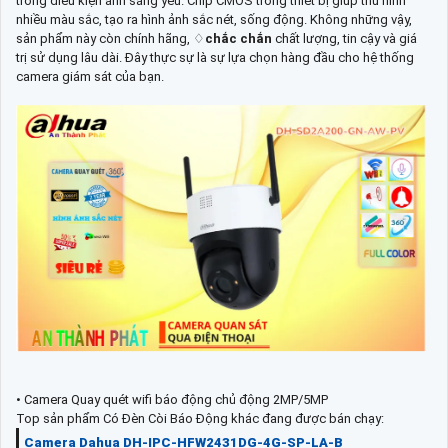
trong điều kiện ánh sáng yếu. Chip CMOS trong thiết bị giúp thu hình
nhiều màu sắc, tạo ra hình ảnh sắc nét, sống động. Không những vậy,
sản phẩm này còn chính hãng, ♢
chắc chắn
chất lượng, tin cậy và giá
trị sử dụng lâu dài. Đây thực sự là sự lựa chọn hàng đầu cho hệ thống
camera giám sát của bạn.
• Camera Quay quét wifi báo động chủ động 2MP/5MP
Top sản phẩm Có Đèn Còi Báo Động khác đang được bán chạy:
Camera Dahua DH-IPC-HFW2431DG-4G-SP-LA-B