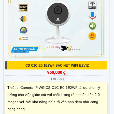
CS-C1C-E0-1E2WF SẮC NÉT WIFI EZVIZ
960,000 ₫
1,160,000 ₫
Thiết bị Camera IP Wifi CS-C1C-E0-1E2WF là lựa chọn lý
tưởng cho việc giám sát với chất lượng rõ nét lên đến 2.0
megapixel. Với khả năng nhìn rõ vào ban đêm nhờ công
nghệ hồng...