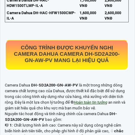
Camera Dahua DH-HAC-
1,700,000
2,800,000
HDW1500TLMP-IL-A
VNĐ
VNĐ
Camera Dahua DH-HAC-HFW1500CMP-
1,600,000
2,600,000
IL-A
VNĐ
VNĐ
CÔNG TRÌNH ĐƯỢC KHUYẾN NGHỊ
CAMERA DAHUA CAMERA
DH-SD2A200-
GN-AW-PV
MANG LẠI HIỆU QUẢ
Camera Dahua
DH-SD2A200-GN-AW-PV
là một trong những dòng
camera chất lượng cao của Dahua, được thiết kế đặc biệt để sử dụng
trong các công trình xây dựng như cửa hàng, nhà xưởng với diện tích
rộng. Đây là một lựa chọn lý tưởng để ®️
Hoàn toàn tin tưởng
an ninh và
giám sát hiệu quả cho khu vực mà bạn muốn bảo vệ.
Nguyên tắc hoạt động và tính năng chính của camera Dahua
DH-
SD2A200-GN-AW-PV
bao gồm:
🎼️
1:
Chất lượng hình ảnh cao: Camera này sử dụng công nghệ cảm
biến hình ảnh tiên tiến, cho phép ghi hình ở độ phân giải cao, ♢
chắc