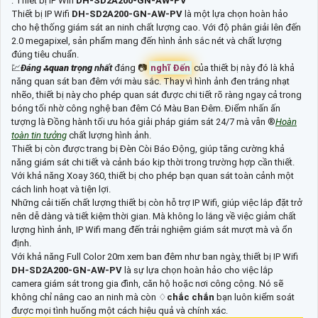
: Thiết bị IP Wifi
DH-SD2A200-GN-AW-PV
Thiết bị IP Wifi
DH-SD2A200-GN-AW-PV
là một lựa chọn hoàn hảo
cho hệ thống giám sát an ninh chất lượng cao. Với độ phân giải lên đến
2.0 megapixel, sản phẩm mang đến hình ảnh sắc nét và chất lượng
đúng tiêu chuẩn.
💹
Đáng ⁂
quan trọng
nhất
đáng 📷
nghĩ Đến
của thiết bị này đó là khả
năng quan sát ban đêm với màu sắc. Thay vì hình ảnh đen trắng nhạt
nhẽo, thiết bị này cho phép quan sát được chi tiết rõ ràng ngay cả trong
bóng tối nhờ công nghệ ban đêm Có Màu Ban Đêm. Điểm nhấn ấn
tượng là Đồng hành tối ưu hóa giải pháp giám sát 24/7 mà vẫn ®️
Hoàn
toàn tin tưởng
chất lượng hình ảnh.
Thiết bị còn được trang bị Đèn Còi Báo Động, giúp tăng cường khả
năng giám sát chi tiết và cảnh báo kịp thời trong trường hợp cần thiết.
Với khả năng Xoay 360, thiết bị cho phép bạn quan sát toàn cảnh một
cách linh hoạt và tiện lợi.
Những cải tiến chất lượng thiết bị còn hỗ trợ IP Wifi, giúp việc lắp đặt trở
nên dễ dàng và tiết kiệm thời gian. Mà không lo lắng về việc giảm chất
lượng hình ảnh, IP Wifi mang đến trải nghiệm giám sát mượt mà và ổn
định.
Với khả năng Full Color 20m xem ban đêm như ban ngày, thiết bị IP Wifi
DH-SD2A200-GN-AW-PV
là sự lựa chọn hoàn hảo cho việc lắp
camera giám sát trong gia đình, căn hộ hoặc nơi công cộng. Nó sẽ
không chỉ nâng cao an ninh mà còn ♢
chắc chắn
bạn luôn kiểm soát
được mọi tình huống một cách hiệu quả và chính xác.