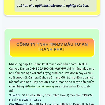
quả hơn cho ngôi nhà hoặc doanh nghiệp của bạn.
CÔNG TY TNHH TM-DV ĐẦU TƯ AN
THÀNH PHÁT
Nhà cung cấp An Thành Phát mang đến sản phẩm Thiết Bị
Camera Dahua
DH-SD2A200-GN-AW-PV
chính hãng, đáp ứng
nhu cầu của bạn với chất lượng đỉnh cao. Với độ tin cậy và hiệu
suất vượt trội, Camera Dahua sẽ mang đến trải nghiệm quan sát
tốt nhất cho bạn. Hãy đến An Thành Phát để có được sản phẩm
chính hãng, ®️
Hoàn toàn tin tưởng
sự an tâm và hài lòng tuyệt
đối.
Trụ Sở:
51 Lũy Bán Bích, P. Tân Thới Hòa, Q.Tân Phú, TP.HCM
Hotline: 0938.11.23.99
Chi Nhánh 1:
445/38 Tân Hòa Đông,P Bình Trị Đông, Bình Tân,