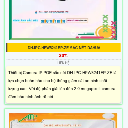
DH-IPC-HFW5241EP-ZE SẮC NÉT DAHUA
30%
LIÊN HỆ
Thiết bị Camera IP POE sắc nét DH-IPC-HFW5241EP-ZE là
lựa chọn hoàn hảo cho hệ thống giám sát an ninh chất
lượng cao. Với độ phân giải lên đến 2.0 megapixel, camera
đảm bảo hình ảnh rõ nét