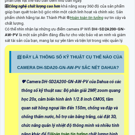
phân biệt vật thể vào ban đêm như ban ngày.
🎛
Công nghệ chất lượng cao hơn
khả năng xoay 360 độ của sản phẩm
giúp bạn quét toàn bộ góc nhìn một cách linh hoạt và chính xác. Sản
phẩm chính hãng tại An Thành Phát ®️
Hoàn toàn tin tưởng
sự tin cậy và
chất lượng.
Có thể nhìn nhận lại những ưu điểm camera IP Wifi
DH-SD2A200-GN-
AW-PV
là một sản phẩm đáng đầu tư cho việc bảo vệ an ninh và giám
sát tài sản của bạn, mang lại sự yên tâm và tiện lợi trong việc quản lý.
📨 ĐÂY LÀ THÔNG SỐ KỸ THUẬT CỤ THỂ NÀO CỦA
CAMERA DH-SDA20-GN-AW-PV SẮC NÉT DAHUA?
💖 Camera DH-SD2A200-GN-AW-PV của Dahua có các
thông số kỹ thuật sau: Độ phân giải 2MP, zoom quang
học 20x, cảm biến hình ảnh 1/2.8 inch CMOS, tầm
quan sát hồng ngoại lên đến 150m, chống va đập và
chống thấm nước, hỗ trợ cân bằng trắng, cài đặt 3D,
chức năng quản lý nhiệt độ thông minh và nhiều tính
năng khác để ®️
Hoàn toàn tin tưởng
chất lượng hình