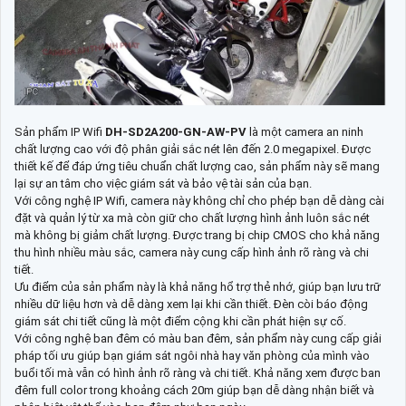
Sản phẩm IP Wifi
DH-SD2A200-GN-AW-PV
là một camera an ninh
chất lượng cao với độ phân giải sắc nét lên đến 2.0 megapixel. Được
thiết kế để đáp ứng tiêu chuẩn chất lượng cao, sản phẩm này sẽ mang
lại sự an tâm cho việc giám sát và bảo vệ tài sản của bạn.
Với công nghệ IP Wifi, camera này không chỉ cho phép bạn dễ dàng cài
đặt và quản lý từ xa mà còn giữ cho chất lượng hình ảnh luôn sắc nét
mà không bị giảm chất lượng. Được trang bị chip CMOS cho khả năng
thu hình nhiều màu sắc, camera này cung cấp hình ảnh rõ ràng và chi
tiết.
Ưu điểm của sản phẩm này là khả năng hổ trợ thẻ nhớ, giúp bạn lưu trữ
nhiều dữ liệu hơn và dễ dàng xem lại khi cần thiết. Đèn còi báo động
giám sát chi tiết cũng là một điểm cộng khi cần phát hiện sự cố.
Với công nghệ ban đêm có màu ban đêm, sản phẩm này cung cấp giải
pháp tối ưu giúp bạn giám sát ngôi nhà hay văn phòng của mình vào
buổi tối mà vẫn có hình ảnh rõ ràng và chi tiết. Khả năng xem được ban
đêm full color trong khoảng cách 20m giúp bạn dễ dàng nhận biết và