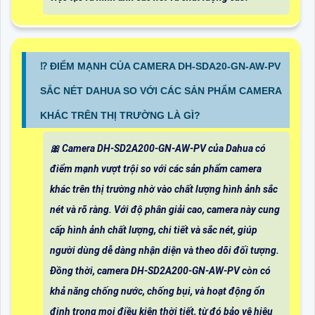
⁉️ ĐIỂM MẠNH CỦA CAMERA DH-SDA20-GN-AW-PV
SẮC NÉT DAHUA SO VỚI CÁC SẢN PHẨM CAMERA
KHÁC TRÊN THỊ TRƯỜNG LÀ GÌ?
🎀 Camera DH-SD2A200-GN-AW-PV của Dahua có
điểm mạnh vượt trội so với các sản phẩm camera
khác trên thị trường nhờ vào chất lượng hình ảnh sắc
nét và rõ ràng. Với độ phân giải cao, camera này cung
cấp hình ảnh chất lượng, chi tiết và sắc nét, giúp
người dùng dễ dàng nhận diện và theo dõi đối tượng.
Đồng thời, camera DH-SD2A200-GN-AW-PV còn có
khả năng chống nước, chống bụi, và hoạt động ổn
định trong mọi điều kiện thời tiết, từ đó bảo vệ hiệu