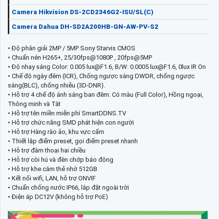
Camera Hikvision DS-2CD2346G2-ISU/SL(C)
Camera Dahua DH-SD2A200HB-GN-AW-PV-S2
• Độ phân giải 2MP / 5MP Sony Starvis CMOS
• Chuẩn nén H265+, 25/30fps@1080P , 20fps@5MP
• Độ nhạy sáng Color: 0.005 lux@F1.6, B/W: 0.0005 lux@F1.6, 0lux IR On
• Chế độ ngày đêm (ICR), Chống ngược sáng DWDR, chống ngược
sáng(BLC), chống nhiễu (3D-DNR).
• Hỗ trợ 4 chế độ ánh sáng ban đêm: Có màu (Full Color), Hồng ngoại,
Thông minh và Tắt
• Hỗ trợ tên miền miễn phí SmartDDNS.TV
• Hỗ trợ chức năng SMD phát hiện con người
• Hỗ trợ Hàng rào ảo, khu vực cấm
• Thiết lập điểm preset, gọi điểm preset nhanh
• Hỗ trợ đàm thoại hai chiều
• Hỗ trợ còi hú và đèn chớp báo động
• Hỗ trợ khe cắm thẻ nhớ 512GB
• Kết nối wifi, LAN, hỗ trợ ONVIF
• Chuẩn chống nước IP66, lắp đặt ngoài trời
• Điện áp DC12V (không hỗ trợ PoE)