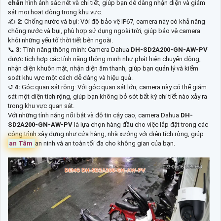
chắn
hình ảnh sắc nét và chi tiết, giúp bạn dễ dàng nhận diện và giám
sát mọi hoạt động trong khu vực.
✍️
2:
Chống nước và bụi: Với độ bảo vệ IP67, camera này có khả năng
chống nước và bụi, phù hợp sử dụng ngoài trời, giúp bảo vệ camera
khỏi những yếu tố thời tiết bên ngoài.
📞
3:
Tính năng thông minh: Camera Dahua
DH-SD2A200-GN-AW-PV
được tích hợp các tính năng thông minh như phát hiện chuyển động,
nhận diện khuôn mặt, nhận diện âm thanh, giúp bạn quản lý và kiểm
soát khu vực một cách dễ dàng và hiệu quả.
↺
4:
Góc quan sát rộng: Với góc quan sát lớn, camera này có thể giám
sát một diện tích rộng, giúp bạn không bỏ sót bất kỳ chi tiết nào xảy ra
trong khu vực quan sát.
Với những tính năng nổi bật và độ tin cậy cao, camera Dahua
DH-
SD2A200-GN-AW-PV
là lựa chọn hàng đầu cho việc lắp đặt trong các
công trình xây dựng như cửa hàng, nhà xưởng với diện tích rộng, giúp
an Tâm
an ninh và an toàn tối đa cho không gian của bạn.