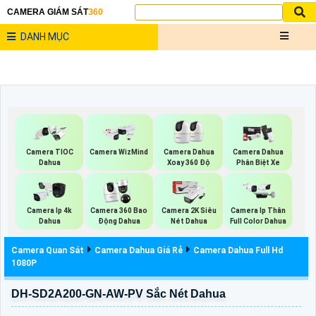
CAMERA GIÁM SÁT
360
DANH MỤC
Camera TIOC
Camera WizMind
Camera Dahua
Camera Dahua
Dahua
Xoay 360 Độ
Phân Biệt Xe
Camera Ip 4k
Camera 360 Bao
Camera 2K Siêu
Camera Ip Thân
Dahua
Động Dahua
Nét Dahua
Full Color Dahua
Camera Quan Sát
Camera Dahua Giá Rẻ
Camera Dahua Full Hd
1080P
DH-SD2A200-GN-AW-PV Sắc Nét Dahua