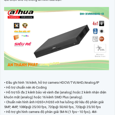
• Đầu ghi hình 16 kênh, hỗ trợ camera HDCVI/TVI/AHD/Analog/IP
• Hỗ trợ chuẩn nén AI-Coding
• Hỗ trợ tối đa 2 kênh bảo vệ vành đai (analog) hoặc 2 kênh nhận diện
khuôn mặt (analog) hoặc 16 kênh SMD Plus (analog).
• Chuẩn nén hình ảnh H265+/H265 với hai luồng dữ liệu độ phân giải
5MP, 4MP, 1080p@ 25/30 fps, 720p@ 50/60 fps, 720p@ 25/30 fps
• Hỗ trợ ghi hình camera độ phân giải 5M-N (1 fps–10 fps); 4M-