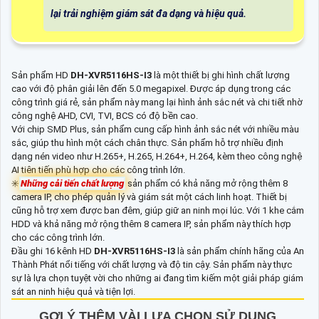
lại trải nghiệm giám sát đa dạng và hiệu quả.
Sản phẩm HD
DH-XVR5116HS-I3
là một thiết bị ghi hình chất lượng
cao với độ phân giải lên đến 5.0 megapixel. Được áp dụng trong các
công trình giá rẻ, sản phẩm này mang lại hình ảnh sắc nét và chi tiết nhờ
công nghệ AHD, CVI, TVI, BCS có độ bền cao.
Với chip SMD Plus, sản phẩm cung cấp hình ảnh sắc nét với nhiều màu
sắc, giúp thu hình một cách chân thực. Sản phẩm hỗ trợ nhiều định
dạng nén video như H.265+, H.265, H.264+, H.264, kèm theo công nghệ
AI tiên tiến phù hợp cho các công trình lớn.
✳️
Những cải tiến chất lượng
sản phẩm có khả năng mở rộng thêm 8
camera IP, cho phép quản lý và giám sát một cách linh hoạt. Thiết bị
cũng hỗ trợ xem được ban đêm, giúp giữ an ninh mọi lúc. Với 1 khe cắm
HDD và khả năng mở rộng thêm 8 camera IP, sản phẩm này thích hợp
cho các công trình lớn.
Đầu ghi 16 kênh HD
DH-XVR5116HS-I3
là sản phẩm chính hãng của An
Thành Phát nổi tiếng với chất lượng và độ tin cậy. Sản phẩm này thực
sự là lựa chọn tuyệt vời cho những ai đang tìm kiếm một giải pháp giám
sát an ninh hiệu quả và tiện lợi.
GỢI Ý THÊM VÀI LỰA CHỌN SỬ DỤNG