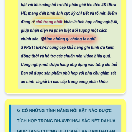
bật với khả năng hỗ trợ độ phân giải lên đến 4K Ultra
HD, mang đến hình ảnh cực kỳ chi tiết và rõ nét. Điểm
đáng ☣️
chú trọng nhất
khác là tích hợp công nghệ AI,
giúp nhận diện và phân biệt đối tượng một cách
chính xác. 📚
Hơn những gì chúng ta nghĩ
XVR5116HS-I3 cung cấp khả năng ghi hình đa kênh
đồng thời và hỗ trợ các chuẩn nén video hiệu quả.
Công nghệ mới được hãng ứng dụng vào từng chi tiết
Bạn sẽ được sản phẩm phù hợp với nhu cầu giám sát
an ninh và giải trí cao cấp trong cùng phân khúc.
☪ CÓ NHỮNG TÍNH NĂNG NỔI BẬT NÀO ĐƯỢC
TÍCH HỢP TRONG DH-XVR1HS-I SẮC NÉT DAHUA
GIÚP TĂNG CƯỜNG HIỆU SUẤT VÀ ĐẢM BẢO AN