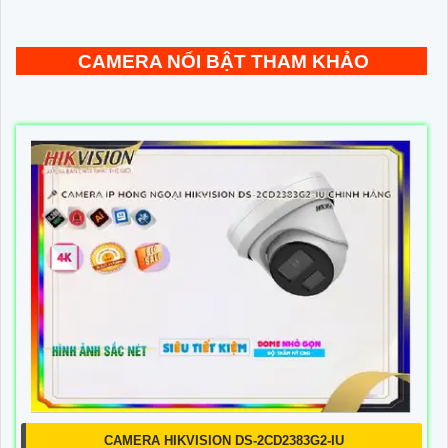
CAMERA NỔI BẬT THAM KHẢO
CAMERA HIKVISION DS-2CD2383G2-IU