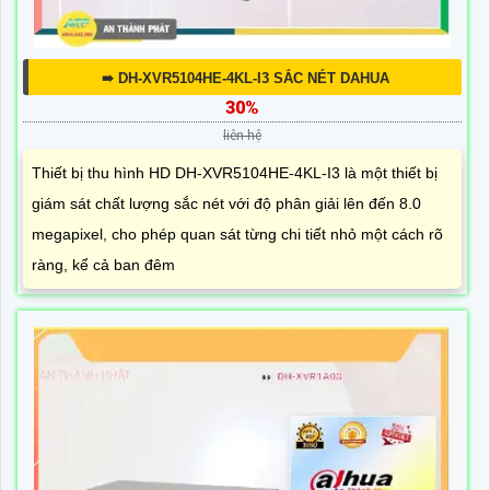
➠ DH-XVR5104HE-4KL-I3 SẮC NÉT DAHUA
30%
liên hệ
Thiết bị thu hình HD DH-XVR5104HE-4KL-I3 là một thiết bị
giám sát chất lượng sắc nét với độ phân giải lên đến 8.0
megapixel, cho phép quan sát từng chi tiết nhỏ một cách rõ
ràng, kể cả ban đêm