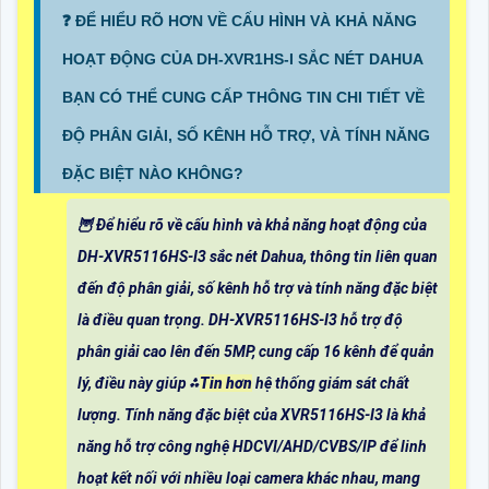
❓ ĐỂ HIỂU RÕ HƠN VỀ CẤU HÌNH VÀ KHẢ NĂNG
HOẠT ĐỘNG CỦA DH-XVR1HS-I SẮC NÉT DAHUA
BẠN CÓ THỂ CUNG CẤP THÔNG TIN CHI TIẾT VỀ
ĐỘ PHÂN GIẢI, SỐ KÊNH HỖ TRỢ, VÀ TÍNH NĂNG
ĐẶC BIỆT NÀO KHÔNG?
🦉 Để hiểu rõ về cấu hình và khả năng hoạt động của
DH-XVR5116HS-I3 sắc nét Dahua, thông tin liên quan
đến độ phân giải, số kênh hỗ trợ và tính năng đặc biệt
là điều quan trọng. DH-XVR5116HS-I3 hỗ trợ độ
phân giải cao lên đến 5MP, cung cấp 16 kênh để quản
lý, điều này giúp ⁂
Tin hơn
hệ thống giám sát chất
lượng. Tính năng đặc biệt của XVR5116HS-I3 là khả
năng hỗ trợ công nghệ HDCVI/AHD/CVBS/IP để linh
hoạt kết nối với nhiều loại camera khác nhau, mang