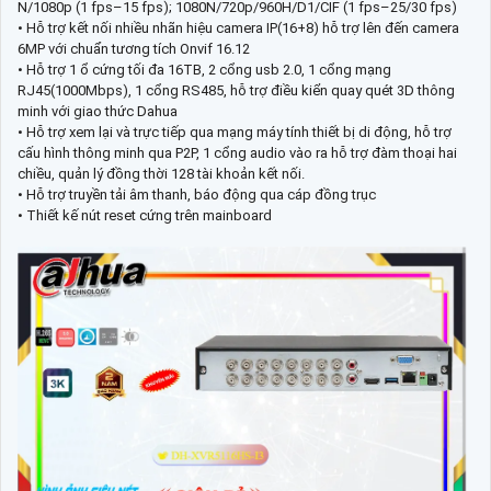
N/1080p (1 fps–15 fps); 1080N/720p/960H/D1/CIF (1 fps–25/30 fps)
• Hỗ trợ kết nối nhiều nhãn hiệu camera IP(16+8) hỗ trợ lên đến camera
6MP với chuẩn tương tích Onvif 16.12
• Hỗ trợ 1 ổ cứng tối đa 16TB, 2 cổng usb 2.0, 1 cổng mạng
RJ45(1000Mbps), 1 cổng RS485, hỗ trợ điều kiển quay quét 3D thông
minh với giao thức Dahua
• Hỗ trợ xem lại và trực tiếp qua mạng máy tính thiết bị di động, hỗ trợ
cấu hình thông minh qua P2P, 1 cổng audio vào ra hỗ trợ đàm thoại hai
chiều, quản lý đồng thời 128 tài khoản kết nối.
• Hỗ trợ truyền tải âm thanh, báo động qua cáp đồng trục
• Thiết kế nút reset cứng trên mainboard