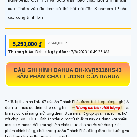
nghệ AHD, CVI, TVI và BCS đảm bảo chất lượng hình ảnh
cao. Thêm vào đó, bạn có thể kết nối đến 8 camera IP cho
các công trình lớn
5,250,000 ₫
7,560,000 ₫
Thương hiệu:
Dahua
Ngày đăng:
7/8/2023 10:49:25 AM
ĐẦU GHI HÌNH DAHUA
DH-XVR5116HS-I3
SẢN PHẨM CHẤT LƯỢNG CỦA DAHUA
Thiết bị thu hình link_07 của An Thành Phát được tích hợp công nghệ AI
đem lại nhiều ưu điểm cho công trình. ✳️
Những cải tiến chất lượng
thiết
bị này có khả năng mở rộng thêm 8 camera IP, giúp quan sát rõ nét hơn
với chip SMD Plus. Hình ảnh thu được từ thiết bị này đa dạng với nhiều
màu sắc, mang đến trải nghiệm chân thực cho người sử dụng. Sản
phẩm chính hãng, chất lượng từ An Thành Phát đáng được tin tưởng và
lựa chọn cho hệ thống an ninh của bạn.