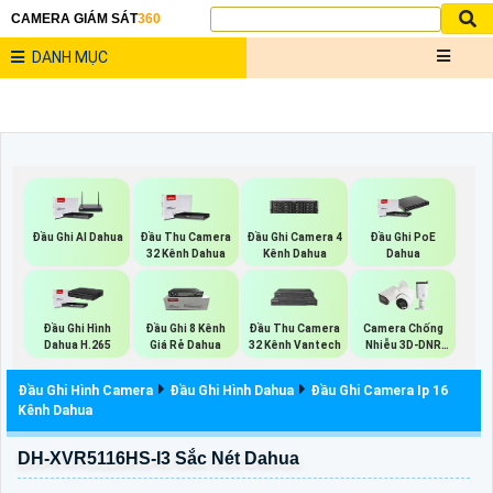
CAMERA GIÁM SÁT
360
DANH MỤC
Đầu Ghi AI Dahua
Đầu Thu Camera
Đầu Ghi Camera 4
Đầu Ghi PoE
32 Kênh Dahua
Kênh Dahua
Dahua
Đầu Ghi Hình
Đầu Ghi 8 Kênh
Đầu Thu Camera
Camera Chống
Dahua H.265
Giá Rẻ Dahua
32 Kênh Vantech
Nhiễu 3D-DNR
Dahua
Đầu Ghi Hình Camera
Đầu Ghi Hình Dahua
Đầu Ghi Camera Ip 16
Kênh Dahua
DH-XVR5116HS-I3 Sắc Nét Dahua