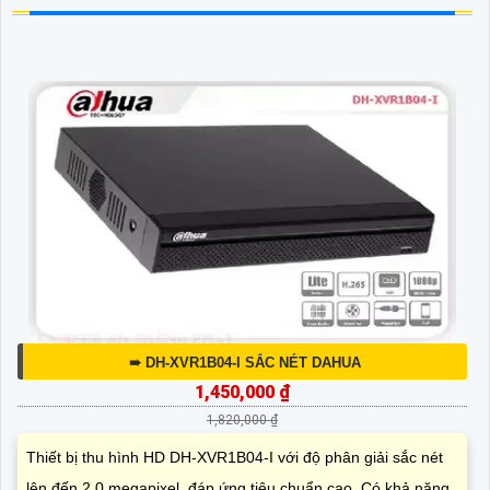
➠ DH-XVR1B04-I SẮC NÉT DAHUA
1,450,000 ₫
1,820,000 ₫
Thiết bị thu hình HD DH-XVR1B04-I với độ phân giải sắc nét
lên đến 2.0 megapixel, đáp ứng tiêu chuẩn cao. Có khả năng