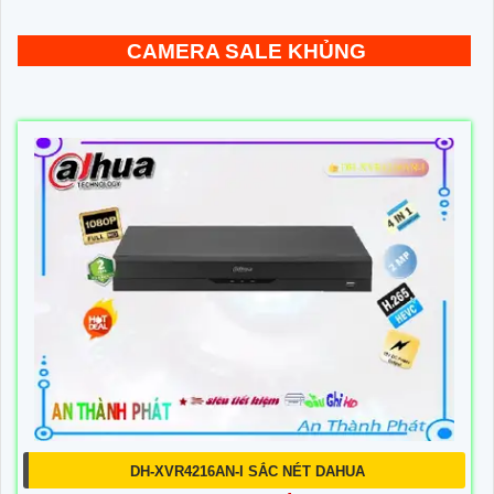
CAMERA SALE KHỦNG
DH-XVR4216AN-I SẮC NÉT DAHUA