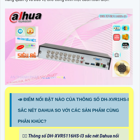
📣 ĐIỂM NỔI BẬT NÀO CỦA THÔNG SỐ DH-XVR1HS-I
SẮC NÉT DAHUA SO VỚI CÁC SẢN PHẨM CÙNG
PHÂN KHÚC?
🙆‍♀️ Thông số DH-XVR5116HS-I3 sắc nét Dahua nổi