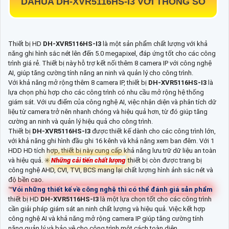
DAHUA
DH-XVR5116HS-I3
VỚI THÔNG SỐ
Thiết bị HD
DH-XVR5116HS-I3
là một sản phẩm chất lượng với khả
năng ghi hình sắc nét lên đến 5.0 megapixel, đáp ứng tốt cho các công
trình giá rẻ. Thiết bị này hỗ trợ kết nối thêm 8 camera IP với công nghệ
AI, giúp tăng cường tính năng an ninh và quản lý cho công trình.
Với khả năng mở rộng thêm 8 camera IP, thiết bị
DH-XVR5116HS-I3
là
lựa chọn phù hợp cho các công trình có nhu cầu mở rộng hệ thống
giám sát. Với ưu điểm của công nghệ AI, việc nhận diện và phân tích dữ
liệu từ camera trở nên nhanh chóng và hiệu quả hơn, từ đó giúp tăng
cường an ninh và quản lý hiệu quả cho công trình.
Thiết bị
DH-XVR5116HS-I3
được thiết kế dành cho các công trình lớn,
với khả năng ghi hình đầu ghi 16 kênh và khả năng xem ban đêm. Với 1
HDD HD tích hợp, thiết bị này cung cấp khả năng lưu trữ dữ liệu an toàn
và hiệu quả. ✳️
Những cải tiến chất lượng
thiết bị còn được trang bị
công nghệ AHD, CVI, TVI, BCS mang lại chất lượng hình ảnh sắc nét và
độ bền cao.
™️
Vói những thiết kế về công nghệ thì có thể đánh giá sản phẩm
thiết bị HD
DH-XVR5116HS-I3
là một lựa chọn tốt cho các công trình
cần giải pháp giám sát an ninh chất lượng và hiệu quả. Việc kết hợp
công nghệ AI và khả năng mở rộng camera IP giúp tăng cường tính
năng quản lý và bảo vệ cho công trình một cách toàn diện.