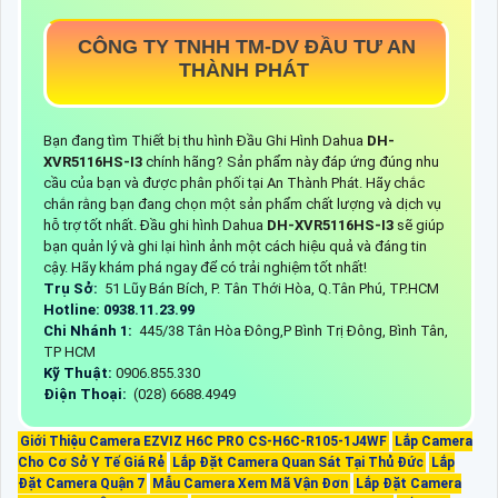
CÔNG TY TNHH TM-DV ĐẦU TƯ AN
THÀNH PHÁT
Bạn đang tìm Thiết bị thu hình Đầu Ghi Hình Dahua
DH-
XVR5116HS-I3
chính hãng? Sản phẩm này đáp ứng đúng nhu
cầu của bạn và được phân phối tại An Thành Phát. Hãy chắc
chắn rằng bạn đang chọn một sản phẩm chất lượng và dịch vụ
hỗ trợ tốt nhất. Đầu ghi hình Dahua
DH-XVR5116HS-I3
sẽ giúp
bạn quản lý và ghi lại hình ảnh một cách hiệu quả và đáng tin
cậy. Hãy khám phá ngay để có trải nghiệm tốt nhất!
Trụ Sở:
51 Lũy Bán Bích, P. Tân Thới Hòa, Q.Tân Phú, TP.HCM
Hotline: 0938.11.23.99
Chi Nhánh 1:
445/38 Tân Hòa Đông,P Bình Trị Đông, Bình Tân,
TP HCM
Kỹ Thuật:
0906.855.330
Điện Thoại:
(028) 6688.4949
Giới Thiệu Camera EZVIZ H6C PRO CS-H6C-R105-1J4WF
Lắp Camera
Cho Cơ Sở Y Tế Giá Rẻ
Lắp Đặt Camera Quan Sát Tại Thủ Đức
Lắp
Đặt Camera Quận 7
Mẫu Camera Xem Mã Vận Đơn
Lắp Đặt Camera