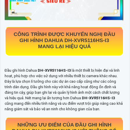
CÔNG TRÌNH ĐƯỢC KHUYẾN NGHỊ ĐẦU
GHI HÌNH DAHUA
DH-XVR5116HS-I3
MANG LẠI HIỆU QUẢ
Đầu ghi hình Dahua
DH-XVR5116HS-I3
là một thiết bị hiện đại và linh
hoạt, phù hợp cho việc sử dụng với nhiều thiết bị camera khác nhau.
Đây là lựa chọn lí tưởng cho các dự án cao cấp cũng như các công
trình dân dụng. Đầu ghi hình này với khả năng hoạt động ổn định và
đáng tin cậy, giúp bạn ghi lại và quản lý hình ảnh một cách chất lượng
và hiệu quả. Nét mang lại ấn tượng hơn Dahua
DH-XVR5116HS-I3
cũng mang đến nhiều tính năng và ưu điểm vượt trội giúp nâng cao khả
năng giám sát và bảo vệ an ninh cho không gian của bạn.
NHỮNG ƯU ĐIỂM CỦA ĐẦU GHI HÌNH