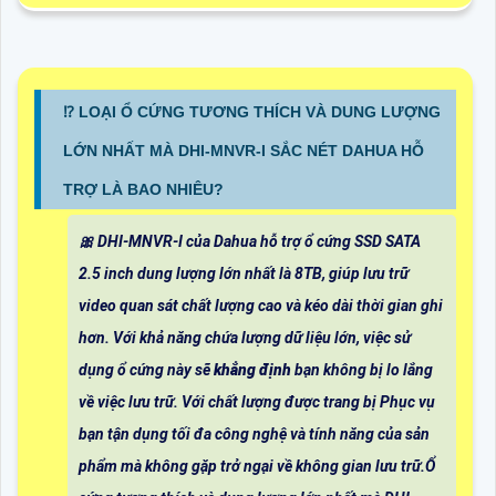
⁉️ LOẠI Ổ CỨNG TƯƠNG THÍCH VÀ DUNG LƯỢNG
LỚN NHẤT MÀ DHI-MNVR-I SẮC NÉT DAHUA HỖ
TRỢ LÀ BAO NHIÊU?
🎀 DHI-MNVR-I của Dahua hỗ trợ ổ cứng SSD SATA
2.5 inch dung lượng lớn nhất là 8TB, giúp lưu trữ
video quan sát chất lượng cao và kéo dài thời gian ghi
hơn. Với khả năng chứa lượng dữ liệu lớn, việc sử
dụng ổ cứng này sẽ
khẳng định
bạn không bị lo lắng
về việc lưu trữ. Với chất lượng được trang bị Phục vụ
bạn tận dụng tối đa công nghệ và tính năng của sản
phẩm mà không gặp trở ngại về không gian lưu trữ.Ổ