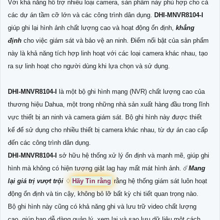
Với khả năng hỗ trợ nhiều loại camera, sản phẩm này phù hợp cho cả
các dự án tầm cỡ lớn và các công trình dân dụng.
DHI-MNVR8104-I
giúp ghi lại hình ảnh chất lượng cao và hoạt động ổn định,
khẳng
định
cho việc giám sát và bảo vệ an ninh. Điểm nổi bật của sản phẩm
này là khả năng tích hợp linh hoạt với các loại camera khác nhau, tạo
ra sự linh hoạt cho người dùng khi lựa chọn và sử dụng.
DHI-MNVR8104-I
là một bộ ghi hình mạng (NVR) chất lượng cao của
thương hiệu Dahua, một trong những nhà sản xuất hàng đầu trong lĩnh
vực thiết bị an ninh và camera giám sát. Bộ ghi hình này được thiết
kế để sử dụng cho nhiều thiết bị camera khác nhau, từ dự án cao cấp
đến các công trình dân dụng.
DHI-MNVR8104-I
sở hữu hệ thống xử lý ổn định và mạnh mẽ, giúp ghi
hình mà không có hiện tượng giật lag hay mất mát hình ảnh. ☄️
Mang
lại giá trị vượt trội
♢
Hãy Tin rằng
rằng hệ thống giám sát luôn hoạt
động ổn định và tin cậy, không bỏ lỡ bất kỳ chi tiết quan trọng nào.
Bộ ghi hình này cũng có khả năng ghi và lưu trữ video chất lượng
cao, giúp bạn dễ dàng quản lý, xem lại và sao lưu dữ liệu một cách