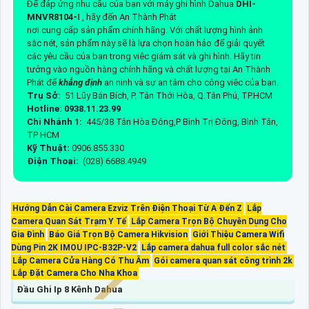
Để đáp ứng nhu cầu của bạn với máy ghi hình Dahua
DHI-
MNVR8104-I
, hãy đến An Thành Phát
nơi cung cấp sản phẩm chính hãng. Với chất lượng hình ảnh
sắc nét, sản phẩm này sẽ là lựa chọn hoàn hảo để giải quyết
các yêu cầu của bạn trong việc giám sát và ghi hình. Hãy tin
tưởng vào nguồn hàng chính hãng và chất lượng tại An Thành
Phát để
khẳng định
an ninh và sự an tâm cho công việc của bạn.
Trụ Sở:
51 Lũy Bán Bích, P. Tân Thới Hòa, Q.Tân Phú, TP.HCM
Hotline: 0938.11.23.99
Chi Nhánh 1:
445/38 Tân Hòa Đông,P Bình Trị Đông, Bình Tân,
TP HCM
Kỹ Thuật:
0906.855.330
Điện Thoại:
(028) 6688.4949
Hướng Dẫn Cài Camera Ezviz Trên Điện Thoại Từ A Đến Z
Lắp
Camera Quan Sát Trạm Y Tế
Lắp Camera Trọn Bộ Chuyên Dụng Cho
Gia Đình
Báo Giá Trọn Bộ Camera Hikvision
Giới Thiệu Camera Wifi
Dùng Pin 2K IMOU IPC-B32P-V2
Lắp camera dahua full color sắc nét
Lắp Camera Cửa Hàng Có Thu Âm
Gói camera quan sát công trình 2k
Lắp Đặt Camera Cho Nha Khoa
Đầu Ghi Ip 8 Kênh Dahua