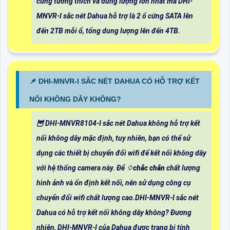
cứng tương thích và dung lượng lớn nhất mà DHI-
MNVR-I sắc nét Dahua hỗ trợ là 2 ổ cứng SATA lên
đến 2TB mỗi ổ, tổng dung lượng lên đến 4TB.
📌 DHI-MNVR-I SẮC NÉT DAHUA CÓ HỖ TRỢ KẾT
NỐI KHÔNG DÂY KHÔNG?
🦉 DHI-MNVR8104-I sắc nét Dahua không hỗ trợ kết
nối không dây mặc định, tuy nhiên, bạn có thể sử
dụng các thiết bị chuyển đổi wifi để kết nối không dây
với hệ thống camera này. Để ♢
chắc chắn
chất lượng
hình ảnh và ổn định kết nối, nên sử dụng công cụ
chuyển đổi wifi chất lượng cao.DHI-MNVR-I sắc nét
Dahua có hỗ trợ kết nối không dây không? Đương
nhiên, DHI-MNVR-I của Dahua được trang bị tính