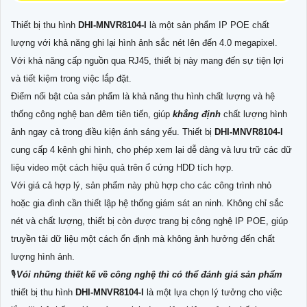
Thiết bị thu hình
DHI-MNVR8104-I
là một sản phẩm IP POE chất
lượng với khả năng ghi lại hình ảnh sắc nét lên đến 4.0 megapixel.
Với khả năng cấp nguồn qua RJ45, thiết bị này mang đến sự tiện lợi
và tiết kiệm trong việc lắp đặt.
Điểm nổi bật của sản phẩm là khả năng thu hình chất lượng và hệ
thống công nghệ ban đêm tiên tiến, giúp
khẳng định
chất lượng hình
ảnh ngay cả trong điều kiện ánh sáng yếu. Thiết bị
DHI-MNVR8104-I
cung cấp 4 kênh ghi hình, cho phép xem lại dễ dàng và lưu trữ các dữ
liệu video một cách hiệu quả trên ổ cứng HDD tích hợp.
Với giá cả hợp lý, sản phẩm này phù hợp cho các công trình nhỏ
hoặc gia đình cần thiết lập hệ thống giám sát an ninh. Không chỉ sắc
nét và chất lượng, thiết bị còn được trang bị công nghệ IP POE, giúp
truyền tải dữ liệu một cách ổn định mà không ảnh hưởng đến chất
lượng hình ảnh.
🎙
Vói những thiết kế về công nghệ thì có thể đánh giá sản phẩm
thiết bị thu hình
DHI-MNVR8104-I
là một lựa chọn lý tưởng cho việc