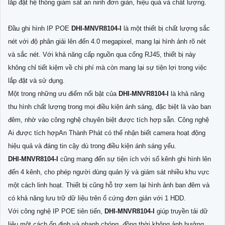
lắp đặt hệ thống giám sát an ninh đơn giản, hiệu quả và chất lượng.
Đầu ghi hình IP POE
DHI-MNVR8104-I
là một thiết bị chất lượng sắc
nét với độ phân giải lên đến 4.0 megapixel, mang lại hình ảnh rõ nét
và sắc nét. Với khả năng cấp nguồn qua cổng RJ45, thiết bị này
không chỉ tiết kiệm về chi phí mà còn mang lại sự tiện lợi trong việc
lắp đặt và sử dụng.
Một trong những ưu điểm nổi bật của
DHI-MNVR8104-I
là khả năng
thu hình chất lượng trong mọi điều kiện ánh sáng, đặc biệt là vào ban
đêm, nhờ vào công nghệ chuyên biệt được tích hợp sẵn. Công nghệ
Ai được tích hợpAn Thành Phát có thể nhận biết camera hoạt động
hiệu quả và đáng tin cậy dù trong điều kiện ánh sáng yếu.
DHI-MNVR8104-I
cũng mang đến sự tiện ích với số kênh ghi hình lên
đến 4 kênh, cho phép người dùng quản lý và giám sát nhiều khu vực
một cách linh hoạt. Thiết bị cũng hỗ trợ xem lại hình ảnh ban đêm và
có khả năng lưu trữ dữ liệu trên ổ cứng đơn giản với 1 HDD.
Với công nghệ IP POE tiên tiến,
DHI-MNVR8104-I
giúp truyền tải dữ
liệu một cách ổn định và nhanh chóng, đồng thời không ảnh hưởng