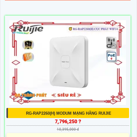
RG-RAP2260(H) MODUM MẠNG HÃNG RUIJIE
7,796,250 ?
10,395,000 d