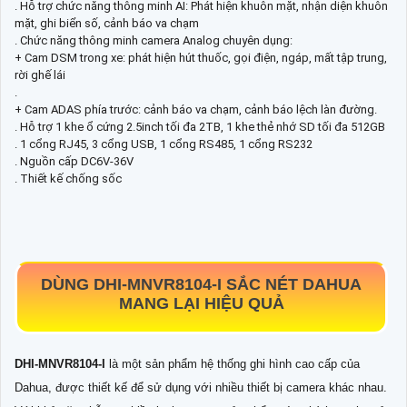
. Hỗ trợ chức năng thông minh AI: Phát hiện khuôn mặt, nhận diện khuôn
mặt, ghi biển số, cảnh báo va chạm
. Chức năng thông minh camera Analog chuyên dụng:
+ Cam DSM trong xe: phát hiện hút thuốc, gọi điện, ngáp, mất tập trung,
rời ghế lái
.
+ Cam ADAS phía trước: cảnh báo va chạm, cảnh báo lệch làn đường.
. Hỗ trợ 1 khe ổ cứng 2.5inch tối đa 2TB, 1 khe thẻ nhớ SD tối đa 512GB
. 1 cổng RJ45, 3 cổng USB, 1 cổng RS485, 1 cổng RS232
. Nguồn cấp DC6V-36V
. Thiết kế chống sốc
DÙNG
DHI-MNVR8104-I
SẮC NÉT DAHUA
MANG LẠI HIỆU QUẢ
DHI-MNVR8104-I
là một sản phẩm hệ thống ghi hình cao cấp của
Dahua, được thiết kế để sử dụng với nhiều thiết bị camera khác nhau.