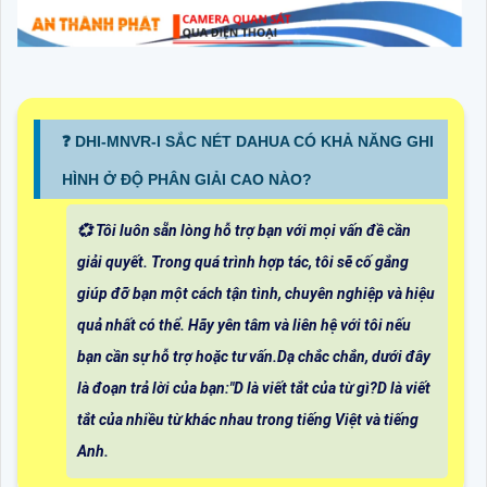
❓ DHI-MNVR-I SẮC NÉT DAHUA CÓ KHẢ NĂNG GHI
HÌNH Ở ĐỘ PHÂN GIẢI CAO NÀO?
💞 Tôi luôn sẵn lòng hỗ trợ bạn với mọi vấn đề cần
giải quyết. Trong quá trình hợp tác, tôi sẽ cố gắng
giúp đỡ bạn một cách tận tình, chuyên nghiệp và hiệu
quả nhất có thể. Hãy yên tâm và liên hệ với tôi nếu
bạn cần sự hỗ trợ hoặc tư vấn.Dạ chắc chắn, dưới đây
là đoạn trả lời của bạn:"D là viết tắt của từ gì?D là viết
tắt của nhiều từ khác nhau trong tiếng Việt và tiếng
Anh.