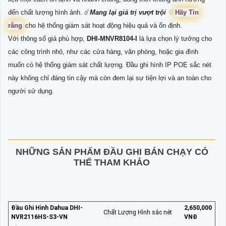
đến chất lượng hình ảnh. ☄️
Mang lại giá trị vượt trội
♢
Hãy Tin
rằng
cho hệ thống giám sát hoạt động hiệu quả và ổn định.
Với thông số giá phù hợp,
DHI-MNVR8104-I
là lựa chọn lý tưởng cho
các công trình nhỏ, như các cửa hàng, văn phòng, hoặc gia đình
muốn có hệ thống giám sát chất lượng. Đầu ghi hình IP POE sắc nét
này không chỉ đáng tin cậy mà còn đem lại sự tiện lợi và an toàn cho
người sử dụng.
NHỮNG SẢN PHẨM ĐẦU GHI BÁN CHẠY CÓ
THỂ THAM KHẢO
Đầu Ghi Hình Dahua DHI-
2,650,000
Chất Lượng Hình sắc nét
NVR2116HS-S3-VN
VNĐ