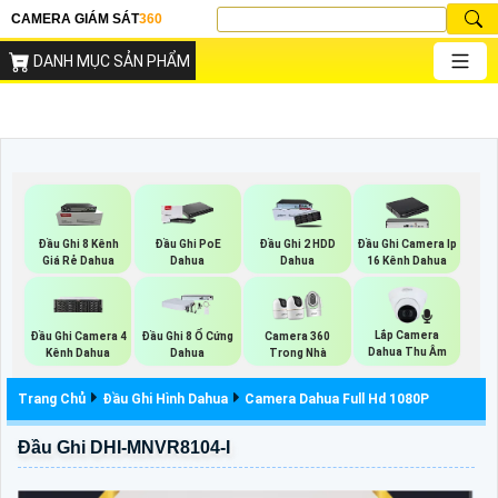
CAMERA GIÁM SÁT
360
DANH MỤC SẢN PHẨM
Đầu Ghi 8 Kênh
Đầu Ghi PoE
Đầu Ghi 2 HDD
Đầu Ghi Camera Ip
Giá Rẻ Dahua
Dahua
Dahua
16 Kênh Dahua
Lắp Camera
Đầu Ghi Camera 4
Đầu Ghi 8 Ổ Cứng
Camera 360
Dahua Thu Âm
Kênh Dahua
Dahua
Trong Nhà
Trang Chủ
Đầu Ghi Hình Dahua
Camera Dahua Full Hd 1080P
Đầu Ghi DHI-MNVR8104-I