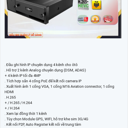
. Đầu ghi hình IP chuyên dụng 4 kênh cho ôtô
. Hỗ trợ 2 kênh Analog chuyên dụng (DSM, ADAS)
+ 4 kênh IP tối đa 4MP
. Tích hợp sẵn 4 cổng PoE để kết nối camera IP
. Xuất hình ảnh 1 cổng VGA, 1 cổng M16 Aviation connector, 1 cổng
HDMI
. H.265
+ / H.265 / H.264
+ / H.264
. Xem lại đồng thời 1 kênh
. Tùy chọn Module GPS, WIFI, hỗ trợ khe sim 3G/4G
. Kết nối P2P, Auto Register kết nối về trung tâm