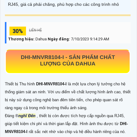
RJ45, giá cả phải chăng, phù hợp cho các công trình nhỏ
30%
LIÊN HỆ
Thương hiệu:
Dahua
Ngày đăng:
7/10/2023 9:14:29 AM
DHI-MNVR8104-I
- SẢN PHẨM CHẤT
LƯỢNG CỦA DAHUA
Thiết bị Thu hình
DHI-MNVR8104-I
là một lựa chọn lý tưởng cho hệ
thống giám sát an ninh. Với ưu điểm về chất lượng hình ảnh cao, thiết
bị này sử dụng công nghệ ban đêm tiên tiến, cho phép quan sát rõ
ràng ngay cả trong môi trường thiếu ánh sáng.
Đáng ®️
nghĩ Đến
, thiết bị còn được tích hợp cấp nguồn qua RJ45,
giúp tiết kiệm chi phí và thời gian lắp đặt. Hình ảnh thu được từ
DHI-
MNVR8104-I
rất sắc nét nhờ vào chip và hệ điều hành riêng của nó.