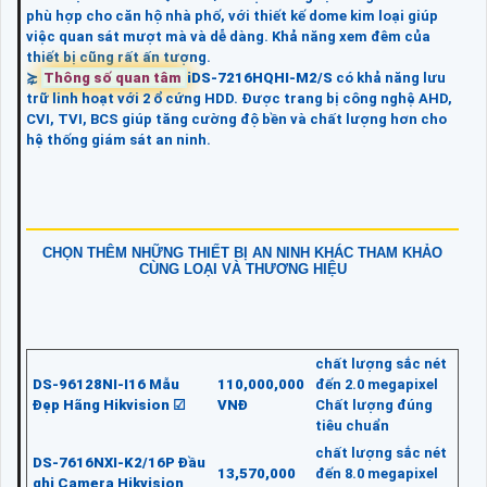
phù hợp cho căn hộ nhà phố, với thiết kế dome kim loại giúp
việc quan sát mượt mà và dễ dàng. Khả năng xem đêm của
thiết bị cũng rất ấn tượng.
⋩
Thông số quan tâm
iDS-7216HQHI-M2/S
có khả năng lưu
trữ linh hoạt với 2 ổ cứng HDD. Được trang bị công nghệ AHD,
CVI, TVI, BCS giúp tăng cường độ bền và chất lượng hơn cho
hệ thống giám sát an ninh.
CHỌN THÊM NHỮNG THIẾT BỊ AN NINH KHÁC THAM KHẢO
CÙNG LOẠI VÀ THƯƠNG HIỆU
chất lượng sắc nét
DS-96128NI-I16 Mẫu
110,000,000
đến 2.0 megapixel
Đẹp Hãng Hikvision ☑
VNĐ
Chất lượng đúng
tiêu chuẩn
chất lượng sắc nét
DS-7616NXI-K2/16P Đầu
13,570,000
đến 8.0 megapixel
ghi Camera Hikvision