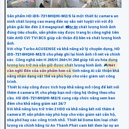
Sản phẩm HD
iDS-7216HQHI-M2/S
là một thiết bị camera an
ninh chất lượng cao mang đến sự sắc nét tuyệt vời với độ
phân giải lên đến 2.0 megapixel. 📸
tự tin
chất lượng hình ảnh
đúng tiêu chuẩn, sản phẩm này được trang bị công nghệ tiên
tiến AHD CVI TVI BCS giúp cải thiện độ bền và chất lượng hình
ảnh.
Với chip Turbo ACUSENSE và khả năng xử lý chuyên dụng, HD
iDS-7216HQHI-M2/S
cho phép ghi lại hình ảnh rõ nét và chính
xác. Công nghệ nén H.265/H.264+/H.264 giúp tối ưu hóa dung
lượng lưu trữ mà vẫn giữ được chất lượng hình ảnh. 🎮
Nét
cần nghĩ đến của sản phẩm hơn cả
tính năng AI cải thiện khả
năng nhận dạng vật thể và phù hợp cho việc giám sát công
trình.
Thiết bị này cũng được tích hợp khả năng mở rộng để kết nối
thêm 4 camera IP, cho phép bạn mở rộng hệ thống theo nhu
cầu. HD
iDS-7216HQHI-M2/S
cung cấp chức năng xem ban
đêm cho khả năng giám sát 24/7
Với khả năng lưu trữ trên 2 HDD và khả năng kết nối thêm 4
camera IP, sản phẩm này phù hợp cho việc giám sát căn hộ,
nhà phố hay các công trình nhỏ. Thiết kế Dome kim loại chất
lượng và chính hãng từ An Thành Phát cam kết đem lại sự an