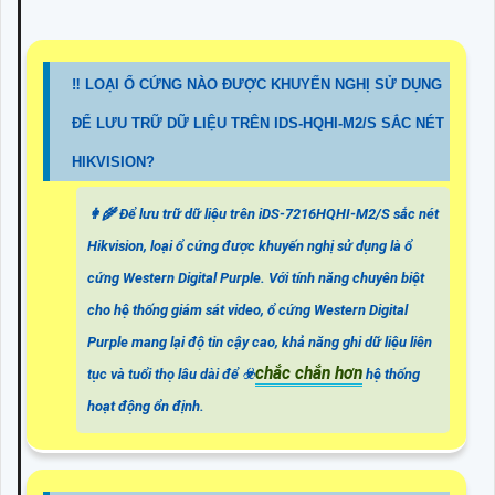
‼️ LOẠI Ổ CỨNG NÀO ĐƯỢC KHUYẾN NGHỊ SỬ DỤNG
ĐỂ LƯU TRỮ DỮ LIỆU TRÊN IDS-HQHI-M2/S SẮC NÉT
HIKVISION?
👩‍🌾 Để lưu trữ dữ liệu trên iDS-7216HQHI-M2/S sắc nét
Hikvision, loại ổ cứng được khuyến nghị sử dụng là ổ
cứng Western Digital Purple. Với tính năng chuyên biệt
cho hệ thống giám sát video, ổ cứng Western Digital
Purple mang lại độ tin cậy cao, khả năng ghi dữ liệu liên
chắc chắn hơn
tục và tuổi thọ lâu dài để ☣️
hệ thống
hoạt động ổn định.