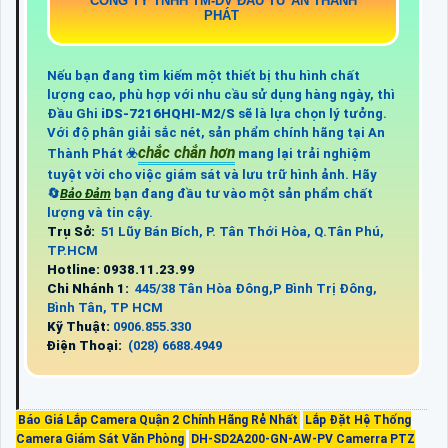
CÔNG TY TNHH TM-DV ĐẦU TƯ AN THÀNH
PHÁT
Nếu bạn đang tìm kiếm một thiết bị thu hình chất
lượng cao, phù hợp với nhu cầu sử dụng hàng ngày, thì
Đầu Ghi
iDS-7216HQHI-M2/S
sẽ là lựa chọn lý tưởng.
Với độ phân giải sắc nét, sản phẩm chính hãng tại An
chắc chắn hơn
Thành Phát ☣️
mang lại trải nghiệm
tuyệt vời cho việc giám sát và lưu trữ hình ảnh. Hãy
🔄
Bảo Đảm
bạn đang đầu tư vào một sản phẩm chất
lượng và tin cậy.
Trụ Sở:
51 Lũy Bán Bích, P. Tân Thới Hòa, Q.Tân Phú,
TP.HCM
Hotline: 0938.11.23.99
Chi Nhánh 1:
445/38 Tân Hòa Đông,P Bình Trị Đông,
Bình Tân, TP HCM
Kỹ Thuật:
0906.855.330
Điện Thoại:
(028) 6688.4949
Báo Giá Lắp Camera Quận 2 Chính Hãng Rẻ Nhất
Lắp Đặt Hệ Thống
Camera Giám Sát Văn Phòng
DH-SD2A200-GN-AW-PV Camerra PTZ