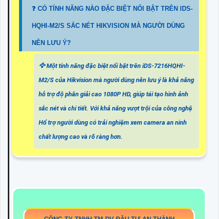
️❓ CÓ TÍNH NĂNG NÀO ĐẶC BIỆT NỔI BẬT TRÊN IDS-
HQHI-M2/S SẮC NÉT HIKVISION MÀ NGƯỜI DÙNG
NÊN LƯU Ý?
🦅 Một tính năng đặc biệt nổi bật trên iDS-7216HQHI-
M2/S của Hikvision mà người dùng nên lưu ý là khả năng
hỗ trợ độ phân giải cao 1080P HD, giúp tái tạo hình ảnh
sắc nét và chi tiết. Với khả năng vượt trội của công nghệ
Hổ trợ người dùng có trải nghiệm xem camera an ninh
chất lượng cao và rõ ràng hơn.