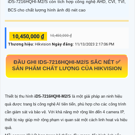
iDS-7216HQHI-M2/S còn tích hợp công nghệ AHD, CVI, TVI,
BCS cho chất lượng hình ảnh độ nét cao
10,450,000 ₫
10,450,000 ₫
Thương hiệu:
Hikvision
Ngày đăng:
11/13/2023 2:17:06 PM
ĐẦU GHI
IDS-7216HQHI-M2/S
SẮC NÉT ✅
SẢN PHẨM CHẤT LƯỢNG CỦA HIKVISION
Thiết bị thu hình
iDS-7216HQHI-M2/S
là một giải pháp an ninh hiệu
quả được trang bị công nghệ AI tiên tiến, phù hợp cho các công trình
cần giám sát và bảo vệ. Với khả năng mở rộng lên đến 4 camera IP,
thiết bị này giúp mở rộng phạm vi quan sát một cách linh hoạt và hiệu
quả.