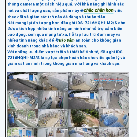
thống camera một cách hiệu quả. Với khả năng ghi hình sắc
chắc chắn hơn
nét và chất lượng cao, sản phẩm này ☣️
việc
theo dõi và giám sát trở nên dễ dàng và thuận tiện.
Nét mang lại ấn tượng hơn đầu ghi
iDS-7216HQHI-M2/S
còn
được tích hợp nhiều tính năng an ninh như hỗ trợ cảm biến
báo động, xem qua mạng từ xa, hỗ trợ lưu trữ đám mây và
nhiều tính năng khác để 🔄
Bảo Đảm
an toàn cho không gian
kinh doanh trong nhà hàng và khách sạn.
Với những ưu điểm vượt trội và thiết kế tinh tế, đầu ghi
iDS-
7216HQHI-M2/S
là sự lựa chọn hoàn hảo cho việc quản lý và
giám sát an ninh trong không gian nhà hàng và khách sạn.