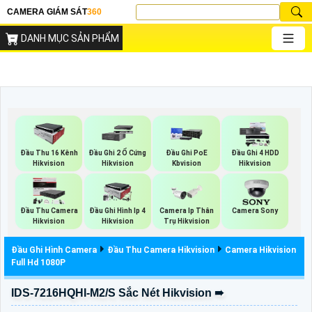
CAMERA GIÁM SÁT
360
DANH MỤC SẢN PHẨM
Đầu Thu 16 Kênh
Đầu Ghi 2 Ổ Cứng
Đầu Ghi PoE
Đầu Ghi 4 HDD
Hikvision
Hikvision
Kbvision
Hikvision
Đầu Thu Camera
Đầu Ghi Hình Ip 4
Camera Ip Thân
Camera Sony
Hikvision
Hikvision
Trụ Hikvision
Đầu Ghi Hình Camera
Đầu Thu Camera Hikvision
Camera Hikvision
Full Hd 1080P
IDS-7216HQHI-M2/S Sắc Nét Hikvision ➠