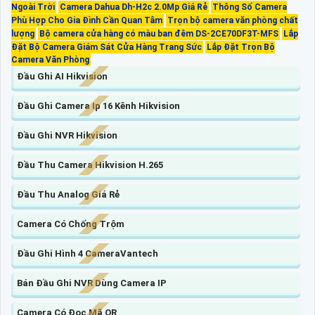
Ngoài Trời
Camera Dahua Dh-H2c 2.0Mp Giá Rẻ
Thông Số Camera
Phù Hợp Cho Gia Đình Cần Quan Tâm
Trọn bộ camera văn phòng chất
lượng
Bộ camera cửa hàng có màu ban đêm DS-2CE70DF3T-MFS
Lắp
Đặt Bộ Camera Giám Sát Cửa Hàng Trang Sức
Lắp Đặt Trọn Bộ
Camera Văn Phòng
Đầu Ghi AI Hikvision
Đầu Ghi Camera Ip 16 Kênh Hikvision
Đầu Ghi NVR Hikvision
Đầu Thu Camera Hikvision H.265
Đầu Thu Analog Giá Rẻ
Camera Có Chống Trộm
Đầu Ghi Hình 4 CameraVantech
Bán Đầu Ghi NVR Dùng Camera IP
Camera Có Đọc Mã QR