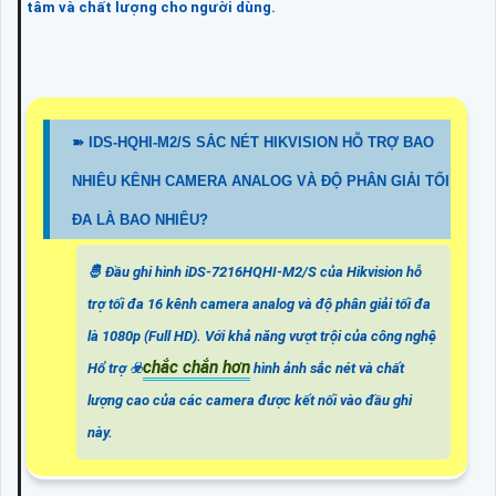
tâm và chất lượng cho người dùng.
➽ IDS-HQHI-M2/S SẮC NÉT HIKVISION HỖ TRỢ BAO
NHIÊU KÊNH CAMERA ANALOG VÀ ĐỘ PHÂN GIẢI TỐI
ĐA LÀ BAO NHIÊU?
🤴 Đầu ghi hình iDS-7216HQHI-M2/S của Hikvision hỗ
trợ tối đa 16 kênh camera analog và độ phân giải tối đa
là 1080p (Full HD). Với khả năng vượt trội của công nghệ
chắc chắn hơn
Hổ trợ ☣️
hình ảnh sắc nét và chất
lượng cao của các camera được kết nối vào đầu ghi
này.