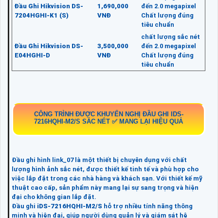
Đầu Ghi Hikvision DS-
1,690,000
đến 2.0 megapixel
7204HGHI-K1 (S)
VNĐ
Chất lượng đúng
tiêu chuẩn
chất lượng sắc nét
Đầu Ghi Hikvision DS-
3,500,000
đến 2.0 megapixel
E04HGHI-D
VNĐ
Chất lượng đúng
tiêu chuẩn
CÔNG TRÌNH ĐƯỢC KHUYẾN NGHỊ ĐẦU GHI
IDS-
7216HQHI-M2/S
SẮC NÉT ✅ MANG LẠI HIỆU QUẢ
Đầu ghi hình link_07 là một thiết bị chuyên dụng với chất
lượng hình ảnh sắc nét, được thiết kế tinh tế và phù hợp cho
việc lắp đặt trong các nhà hàng và khách sạn. Với thiết kế mỹ
thuật cao cấp, sản phẩm này mang lại sự sang trọng và hiện
đại cho không gian lắp đặt.
Đầu ghi
iDS-7216HQHI-M2/S
hỗ trợ nhiều tính năng thông
minh và hiện đại, giúp người dùng quản lý và giám sát hệ