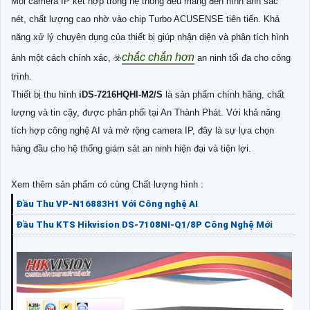
Mỗi camera IP kết hợp trong hệ thống đều mang đến hình ảnh sắc
nét, chất lượng cao nhờ vào chip Turbo ACUSENSE tiên tiến. Khả
năng xử lý chuyên dụng của thiết bị giúp nhận diện và phân tích hình
chắc chắn hơn
ảnh một cách chính xác, ☣️
an ninh tối đa cho công
trình.
Thiết bị thu hình
iDS-7216HQHI-M2/S
là sản phẩm chính hãng, chất
lượng và tin cậy, được phân phối tại An Thành Phát. Với khả năng
tích hợp công nghệ AI và mở rộng camera IP, đây là sự lựa chọn
hàng đầu cho hệ thống giám sát an ninh hiện đại và tiện lợi.
Xem thêm sản phẩm có cùng Chất lượng hình :
Đầu Thu VP-N16883H1 Với Công nghệ AI
Đầu Thu KTS Hikvision DS-7108NI-Q1/8P Công Nghệ Mới