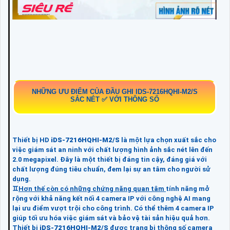
NHỮNG ƯU ĐIỂM CỦA ĐẦU GHI
IDS-7216HQHI-M2/S
SẮC NÉT ✅ VỚI THÔNG SỐ
Thiết bị HD
iDS-7216HQHI-M2/S
là một lựa chọn xuất sắc cho
việc giám sát an ninh với chất lượng hình ảnh sắc nét lên đến
2.0 megapixel. Đây là một thiết bị đáng tin cậy, đáng giá với
chất lượng đúng tiêu chuẩn, đem lại sự an tâm cho người sử
dụng.
♊
Hơn thế còn có những chứng năng quan tâm
tính năng mở
rộng với khả năng kết nối 4 camera IP với công nghệ AI mang
lại ưu điểm vượt trội cho công trình. Có thể thêm 4 camera IP
giúp tối ưu hóa việc giám sát và bảo vệ tài sản hiệu quả hơn.
Thiết bị
iDS-7216HQHI-M2/S
được trang bị thông số camera