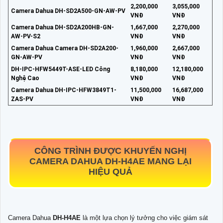
2,200,000
3,055,000
Camera Dahua DH-SD2A500-GN-AW-PV
VNĐ
VNĐ
Camera Dahua DH-SD2A200HB-GN-
1,667,000
2,270,000
AW-PV-S2
VNĐ
VNĐ
Camera Dahua Camera DH-SD2A200-
1,960,000
2,667,000
GN-AW-PV
VNĐ
VNĐ
DH-IPC-HFW5449T-ASE-LED Công
8,180,000
12,180,000
Nghệ Cao
VNĐ
VNĐ
Camera Dahua DH-IPC-HFW3849T1-
11,500,000
16,687,000
ZAS-PV
VNĐ
VNĐ
CÔNG TRÌNH ĐƯỢC KHUYẾN NGHỊ
CAMERA DAHUA
DH-H4AE
MANG LẠI
HIỆU QUẢ
Camera Dahua
DH-H4AE
là một lựa chọn lý tưởng cho việc giám sát