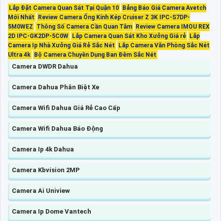
Lắp Đặt Camera Quan Sát Tại Quận 10
Bảng Báo Giá Camera Avetch
Mới Nhất
Review Camera Ống Kính Kép Cruiser Z 3K IPC-S7DP-
5M0WEZ
Thông Số Camera Cần Quan Tâm
Review Camera IMOU REX
2D IPC-GK2DP-5C0W
Lắp Camera Quan Sát Kho Xưởng Giá rẻ
Lắp
Camera Ip Nhà Xưởng Giá Rẻ Sắc Nét
Lắp Camera Văn Phòng Sắc Nét
Ultra 4k
Bộ Camera Chuyên Dụng Ban Đêm Sắc Nét
Camera DWDR Dahua
Camera Dahua Phân Biệt Xe
Camera Wifi Dahua Giá Rẻ Cao Cấp
Camera Wifi Dahua Báo Động
Camera Ip 4k Dahua
Camera Kbvision 2MP
Camera Ai Uniview
Camera Ip Dome Vantech