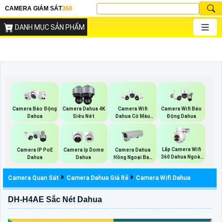
CAMERA GIÁM SÁT
360
DANH MỤC SẢN PHẨM
Camera Báo Động
Camera Dahua 4K
Camera Wifi
Camera Wifi Báo
Dahua
Siêu Nét
Dahua Có Màu
Động Dahua
Ban Đêm
Lắp Camera Wifi
Camera IP PoE
Camera Ip Dome
Camera Dahua
360 Dahua Ngoài
Dahua
Dahua
Hồng Ngoại Ban
Trời
Đêm
Camera Quan Sát
Camera Dahua Giá Rẻ
Camera Wifi Dahua
DH-H4AE Sắc Nét Dahua