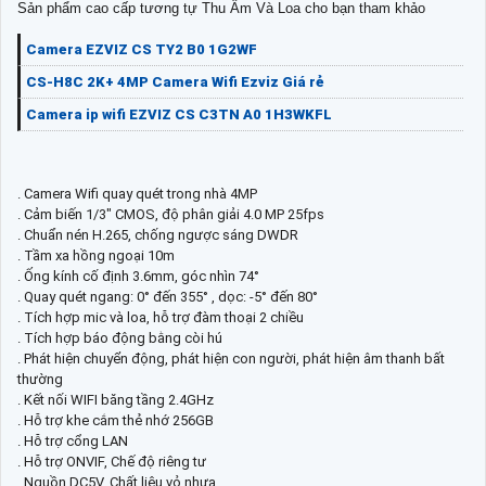
Sản phẩm cao cấp tương tự Thu Âm Và Loa cho bạn tham khảo
Camera EZVIZ CS TY2 B0 1G2WF
CS-H8C 2K+ 4MP Camera Wifi Ezviz Giá rẻ
Camera ip wifi EZVIZ CS C3TN A0 1H3WKFL
. Camera Wifi quay quét trong nhà 4MP
. Cảm biến 1/3" CMOS, độ phân giải 4.0 MP 25fps
. Chuẩn nén H.265, chống ngược sáng DWDR
. Tầm xa hồng ngoại 10m
. Ống kính cố định 3.6mm, góc nhìn 74°
. Quay quét ngang: 0° đến 355° , dọc: -5° đến 80°
. Tích hợp mic và loa, hỗ trợ đàm thoại 2 chiều
. Tích hợp báo động bằng còi hú
. Phát hiện chuyển động, phát hiện con người, phát hiện âm thanh bất
thường
. Kết nối WIFI băng tầng 2.4GHz
. Hỗ trợ khe cắm thẻ nhớ 256GB
. Hỗ trợ cổng LAN
. Hỗ trợ ONVIF, Chế độ riêng tư
. Nguồn DC5V, Chất liệu vỏ nhựa