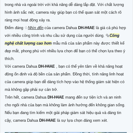
trong nhà và ngoài trời với khả năng dễ dàng lắp đặt. Với chất lượng
hình ảnh sắc nét, camera này giúp bạn có thể quan sát một cách rõ
ràng mọi hoạt động xảy ra.
Điểm đáng ♢
Nhìn đến
của camera Dahua
DH-H4AE
là giá cả phù hợp
với nhiều công trình và nhu cầu sử dụng của người dùng. 🔩
Công
nghệ chất lượng cao hơn
mẫu mã của sản phẩm này được thiết kế
đẹp mắt, phong phú với nhiều lựa chọn để bạn có thể chọn lựa theo ý
thích.
Với camera Dahua
DH-H4AE
, bạn có thể yên tâm về khả năng hoạt
động ổn định và độ bền của sản phẩm. Đồng thời, tính năng linh hoạt
của camera giúp bạn dễ dàng tích hợp vào hệ thống giám sát hiện có
mà không gặp phải sự cản trở.
Trên hết, camera Dahua
DH-H4AE
mang đến sự tiện ích và an ninh
cho ngôi nhà của bạn mà không làm ảnh hưởng đến không gian sống.
Nếu bạn đang tìm kiếm một giải pháp giám sát hiệu quả và đáng tin
cậy, camera Dahua
DH-H4AE
là sự lựa chọn đáng xem xét.