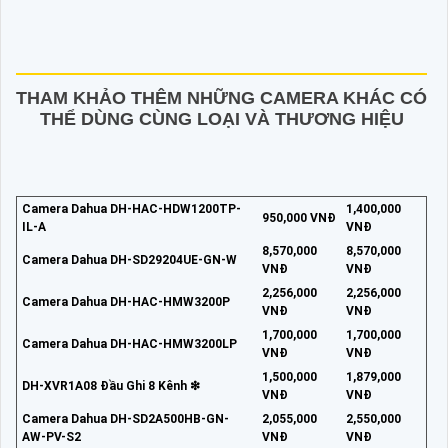
THAM KHẢO THÊM NHỮNG CAMERA KHÁC CÓ
THỂ DÙNG CÙNG LOẠI VÀ THƯƠNG HIỆU
Camera Dahua DH-HAC-HDW1200TP-
1,400,000
950,000 VNĐ
IL-A
VNĐ
8,570,000
8,570,000
Camera Dahua DH-SD29204UE-GN-W
VNĐ
VNĐ
2,256,000
2,256,000
Camera Dahua DH-HAC-HMW3200P
VNĐ
VNĐ
1,700,000
1,700,000
Camera Dahua DH-HAC-HMW3200LP
VNĐ
VNĐ
1,500,000
1,879,000
DH-XVR1A08 Đầu Ghi 8 Kênh ❇
VNĐ
VNĐ
Camera Dahua DH-SD2A500HB-GN-
2,055,000
2,550,000
AW-PV-S2
VNĐ
VNĐ