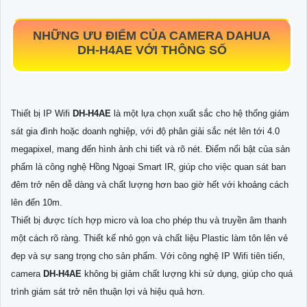
NHỮNG ƯU ĐIỂM CỦA CAMERA DAHUA
DH-H4AE
VỚI THÔNG SỐ
Thiết bị IP Wifi
DH-H4AE
là một lựa chọn xuất sắc cho hệ thống giám
sát gia đình hoặc doanh nghiệp, với độ phân giải sắc nét lên tới 4.0
megapixel, mang đến hình ảnh chi tiết và rõ nét. Điểm nổi bật của sản
phẩm là công nghệ Hồng Ngoại Smart IR, giúp cho việc quan sát ban
đêm trở nên dễ dàng và chất lượng hơn bao giờ hết với khoảng cách
lên đến 10m.
Thiết bị được tích hợp micro và loa cho phép thu và truyền âm thanh
một cách rõ ràng. Thiết kế nhỏ gọn và chất liệu Plastic làm tôn lên vẻ
đẹp và sự sang trọng cho sản phẩm. Với công nghệ IP Wifi tiên tiến,
camera
DH-H4AE
không bị giảm chất lượng khi sử dụng, giúp cho quá
trình giám sát trở nên thuận lợi và hiệu quả hơn.