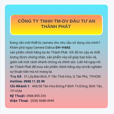
CÔNG TY TNHH TM-DV ĐẦU TƯ AN
THÀNH PHÁT
Đang cần một thiết bị camera cho nhu cầu sử dụng của mình?
Khám phá ngay Camera Dahua
DH-H4AE
sản phẩm chính hãng tại An Thành Phát. Với độ tin cậy và chất
lượng được chứng nhận, sản phẩm này sẽ giúp bạn bảo vệ,
giám sát một cách nhanh chóng và chính xác. Liên hệ ngay với
An Thành Phát để mua sản phẩm chính hãng này và trải nghiệm
sự thuận tiện mà nó mang lại.
Trụ Sở:
51 Lũy Bán Bích, P. Tân Thới Hòa, Q.Tân Phú, TP.HCM
Hotline: 0938.11.23.99
Chi Nhánh 1:
445/38 Tân Hòa Đông,P Bình Trị Đông, Bình Tân,
TP HCM
Kỹ Thuật:
0906.855.330
Điện Thoại:
(028) 6688.4949