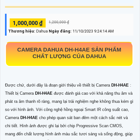
1,000,000 ₫
1,200,000 ₫
Thương hiệu:
Dahua
Ngày đăng:
11/10/2023 9:24:14 AM
CAMERA DAHUA
DH-H4AE
SẢN PHẨM
CHẤT LƯỢNG CỦA DAHUA
Được chứ, dưới đây là đoạn giới thiệu về thiết bị Camera
DH-H4AE
:
Thiết bị Camera
DH-H4AE
được đánh giá cao với khả năng thu âm và
phát ra âm thanh rõ ràng, mang lại trải nghiệm nghe không thua kém gì
so với hình ảnh. Với công nghệ hồng ngoại Smart IR công suất cao,
Camera
DH-H4AE
cho phép quan sát ban đêm một cách sắc nét và
chi tiết. Hình ảnh được ghi lại bởi chip Progressive Scan CMOS,
mang đến chất lượng hình ảnh màu sắc tươi sáng và sống động, giúp