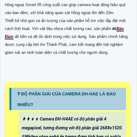
hồng ngoại Smart IR công suất cao giúp camera hoạt động hiệu quả
vào ban đêm, với khả năng quan sát hồng ngoại lên đến 10m.
Thiết kế nhỏ gọn và ấn tượng của sản phẩm hỗ trợ việc lắp đặt một
cách linh hoạt. Với vật liệu nhựa chất lượng cao, sản phẩm 📸
Bảo
Đảm
độ bền và độ ổn định trong việc sử dụng. Sản phẩm chính hãng,
được cung cấp bởi An Thành Phát, cam kết mang đến trải nghiệm
giám sát an ninh toàn diện và chất lượng cho người dùng.
️❓ ĐỘ PHÂN GIẢI CỦA CAMERA DH-HAE LÀ BAO
NHIÊU?
👩‍👩‍👦‍👦 Camera DH-H4AE có độ phân giải 4
megapixel, tương đương với độ phân giải 2688x1520.
®️
Những công nghệ ấn tượng được tích hợp
có nghĩa