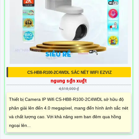
CS-HB8-R100-2C4WDL SẮC NÉT WIFI EZVIZ
ngung s₫n xu₫t
4,518,000 ₫
Thiết bị Camera IP Wifi CS-HB8-R100-2C4WDL sở hữu độ
phân giải lên đến 4.0 megapixel, mang đến hình ảnh sắc nét
và chất lượng cao. Với khả năng xem ban đêm qua hồng
ngoại lên...