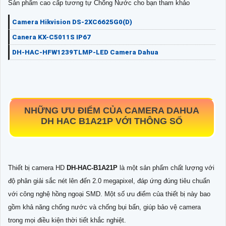
Sản phẩm cao cấp tương tự Chống Nước cho bạn tham khảo
Camera Hikvision DS-2XC6625G0(D)
Canera KX-C5011S IP67
DH-HAC-HFW1239TLMP-LED Camera Dahua
NHỮNG ƯU ĐIỂM CỦA CAMERA DAHUA
DH HAC B1A21P VỚI THÔNG SỐ
Thiết bị camera HD
DH-HAC-B1A21P
là một sản phẩm chất lượng với
độ phân giải sắc nét lên đến 2.0 megapixel, đáp ứng đúng tiêu chuẩn
với công nghệ hồng ngoại SMD. Một số ưu điểm của thiết bị này bao
gồm khả năng chống nước và chống bụi bẩn, giúp bảo vệ camera
trong mọi điều kiện thời tiết khắc nghiệt.