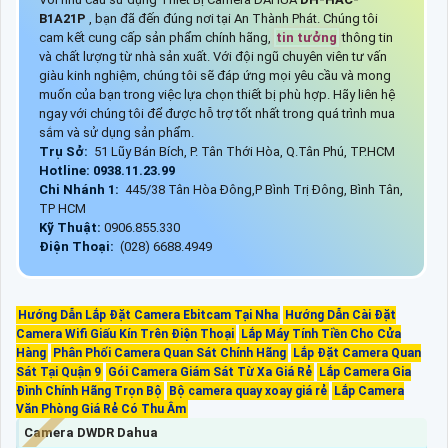
B1A21P
, bạn đã đến đúng nơi tại An Thành Phát. Chúng tôi
cam kết cung cấp sản phẩm chính hãng,
tin tưởng
thông tin
và chất lượng từ nhà sản xuất. Với đội ngũ chuyên viên tư vấn
giàu kinh nghiệm, chúng tôi sẽ đáp ứng mọi yêu cầu và mong
muốn của bạn trong việc lựa chọn thiết bị phù hợp. Hãy liên hệ
ngay với chúng tôi để được hỗ trợ tốt nhất trong quá trình mua
sắm và sử dụng sản phẩm.
Trụ Sở:
51 Lũy Bán Bích, P. Tân Thới Hòa, Q.Tân Phú, TP.HCM
Hotline: 0938.11.23.99
Chi Nhánh 1:
445/38 Tân Hòa Đông,P Bình Trị Đông, Bình Tân,
TP HCM
Kỹ Thuật:
0906.855.330
Điện Thoại:
(028) 6688.4949
Hướng Dẫn Lắp Đặt Camera Ebitcam Tại Nha
Hướng Dẫn Cài Đặt
Camera Wifi Giấu Kín Trên Điện Thoại
Lắp Máy Tính Tiền Cho Cửa
Hàng
Phân Phối Camera Quan Sát Chính Hãng
Lắp Đặt Camera Quan
Sát Tại Quận 9
Gói Camera Giám Sát Từ Xa Giá Rẻ
Lắp Camera Gia
Đình Chính Hãng Trọn Bộ
Bộ camera quay xoay giá rẻ
Lắp Camera
Văn Phòng Giá Rẻ Có Thu Âm
Camera DWDR Dahua