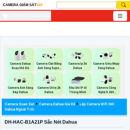
CAMERA GIÁM SÁT
360
DANH MỤC SẢN PHẨM
Camera Dahua
Camera Cân Bằng
Camera Ip 3k
Camera Siêu Nhạy
Xoay 360 Độ
Ánh Sáng Super
Dahua
Sáng Dahua
Adapt
Camera Ánh Sáng
Camera Ultra 2k
Đầu Ghi IP AI
Camera Công
Kép Dahua
Dahua
Thông Minh
Nghệ H.265
Hikvision
Camera Quan Sát
Camera Dahua Giá Rẻ
Lắp Camera Wifi 360
Dahua Ngoài Trời
DH-HAC-B1A21P Sắc Nét Dahua