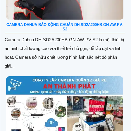
CAMERA DAHUA BÁO ĐỘNG CHUẨN DH-SD2A200HB-GN-AW-PV-
S2
Camera Dahua DH-SD2A200HB-GN-AW-PV-S2 là một thiết bị
an ninh chất lượng cao với thiết kế nhỏ gọn, dễ lắp đặt và linh
hoạt. Camera sở hữu chất lượng hình ảnh sắc nét độ phân
giải...