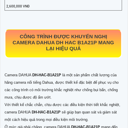
2,600,000 VNĐ
CÔNG TRÌNH ĐƯỢC KHUYẾN NGHỊ
CAMERA DAHUA DH HAC B1A21P MANG
LẠI HIỆU QUẢ
Camera DAHUA
DH-HAC-B1A21P
là một sản phẩm chất lượng của
hãng camera nổi tiếng Dahua, được thiết kế đặc biệt để phục vụ cho
các công trình có môi trường khắc nghiệt như chống bụi bẩn, chống
mưa, chịu được độ ẩm ướt.
Với thiết kế chắc chắn, chịu được các điều kiện thời tiết khắc nghiệt,
camera DAHUA
DH-HAC-B1A21P
sẽ giúp bạn quan sát và giám sát
một cách hiệu quả trong mọi điều kiện môi trường.
Ở mức giá phải chăng, camera DAHUA
DH-HAC-B1A21P
mang đến