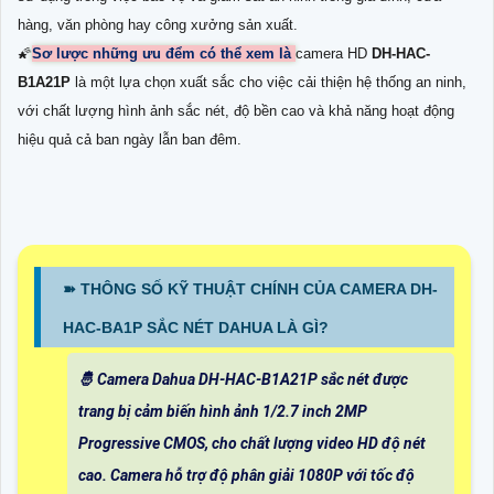
hàng, văn phòng hay công xưởng sản xuất.
🌠
Sơ lược những ưu đểm có thể xem là
camera HD
DH-HAC-
B1A21P
là một lựa chọn xuất sắc cho việc cải thiện hệ thống an ninh,
với chất lượng hình ảnh sắc nét, độ bền cao và khả năng hoạt động
hiệu quả cả ban ngày lẫn ban đêm.
➽ THÔNG SỐ KỸ THUẬT CHÍNH CỦA CAMERA DH-
HAC-BA1P SẮC NÉT DAHUA LÀ GÌ?
🤴 Camera Dahua DH-HAC-B1A21P sắc nét được
trang bị cảm biến hình ảnh 1/2.7 inch 2MP
Progressive CMOS, cho chất lượng video HD độ nét
cao. Camera hỗ trợ độ phân giải 1080P với tốc độ