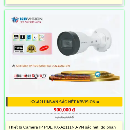
KX-A2111N3-VN SẮC NÉT KBVISION ➠
900,000 ₫
1,185,000 ₫
Thiết bị Camera IP POE KX-A2111N3-VN sắc nét, độ phân