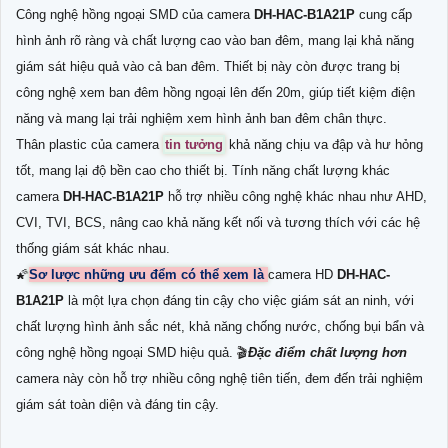
Công nghệ hồng ngoại SMD của camera
DH-HAC-B1A21P
cung cấp
hình ảnh rõ ràng và chất lượng cao vào ban đêm, mang lại khả năng
giám sát hiệu quả vào cả ban đêm. Thiết bị này còn được trang bị
công nghệ xem ban đêm hồng ngoại lên đến 20m, giúp tiết kiệm điện
năng và mang lại trải nghiệm xem hình ảnh ban đêm chân thực.
Thân plastic của camera
tin tưởng
khả năng chịu va đập và hư hỏng
tốt, mang lại độ bền cao cho thiết bị. Tính năng chất lượng khác
camera
DH-HAC-B1A21P
hỗ trợ nhiều công nghệ khác nhau như AHD,
CVI, TVI, BCS, nâng cao khả năng kết nối và tương thích với các hệ
thống giám sát khác nhau.
🌠
Sơ lược những ưu đểm có thể xem là
camera HD
DH-HAC-
B1A21P
là một lựa chọn đáng tin cậy cho việc giám sát an ninh, với
chất lượng hình ảnh sắc nét, khả năng chống nước, chống bụi bẩn và
công nghệ hồng ngoại SMD hiệu quả. 🎬
Đặc điểm chất lượng hơn
camera này còn hỗ trợ nhiều công nghệ tiên tiến, đem đến trải nghiệm
giám sát toàn diện và đáng tin cậy.