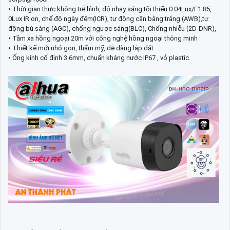
• Thời gian thực không trễ hình, độ nhạy sáng tối thiểu 0.04Lux/F1.85,
0Lux IR on, chế độ ngày đêm(ICR), tự động cân bằng trắng (AWB),tự
động bù sáng (AGC), chống ngược sáng(BLC), Chống nhiễu (2D-DNR),
• Tầm xa hồng ngoại 20m với công nghệ hồng ngoại thông minh
• Thiết kế mới nhỏ gọn, thẩm mỹ, dễ dàng lắp đặt
• Ống kính cố định 3.6mm, chuẩn kháng nước IP67 , vỏ plastic.