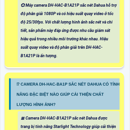
💞 Máy camera DH-HAC-B1A21P sắc nét Dahua hỗ trợ
độ phân giải 1080P và có hiệu suất quay video ở tốc
độ 25/30fps. Với chất lượng hình ảnh sắc nét và chi
tiết, sản phẩm này đáp ứng được nhu cầu giám sát
hiệu quả trong nhiều môi trường khác nhau. Hiệu
suất quay video và độ phân giải trên DH-HAC-
B1A21P là ấn tượng.
⁉️ CAMERA DH-HAC-BA1P SẮC NÉT DAHUA CÓ TÍNH
NĂNG ĐẶC BIỆT NÀO GIÚP CẢI THIỆN CHẤT
LƯỢNG HÌNH ẢNH?
🎀 Camera DH-HAC-B1A21P sắc nét Dahua được
trang bị tính năng Starlight Technology giúp cải thiện