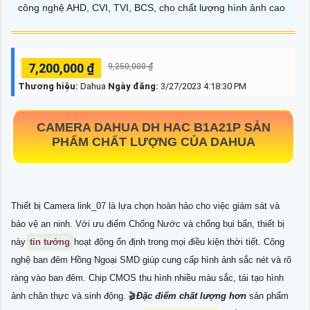
công nghệ AHD, CVI, TVI, BCS, cho chất lượng hình ảnh cao
7,200,000 ₫
9,250,000 ₫
Thương hiệu:
Dahua
Ngày đăng:
3/27/2023 4:18:30 PM
CAMERA DAHUA DH HAC B1A21P SẢN
PHẨM CHẤT LƯỢNG CỦA DAHUA
Thiết bị Camera link_07 là lựa chọn hoàn hảo cho việc giám sát và
bảo vệ an ninh. Với ưu điểm Chống Nước và chống bụi bẩn, thiết bị
này
tin tưởng
hoạt động ổn định trong mọi điều kiện thời tiết. Công
nghệ ban đêm Hồng Ngoại SMD giúp cung cấp hình ảnh sắc nét và rõ
ràng vào ban đêm. Chip CMOS thu hình nhiều màu sắc, tái tạo hình
ảnh chân thực và sinh động. 🎬
Đặc điểm chất lượng hơn
sản phẩm