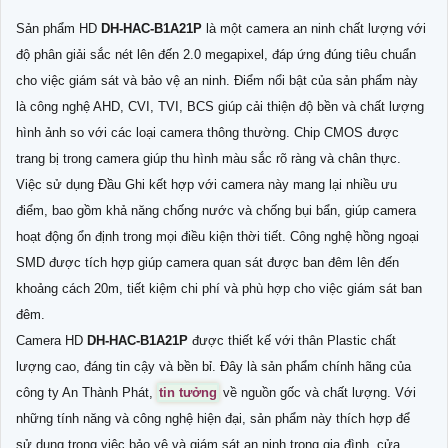
Sản phẩm HD
DH-HAC-B1A21P
là một camera an ninh chất lượng với
độ phân giải sắc nét lên đến 2.0 megapixel, đáp ứng đúng tiêu chuẩn
cho việc giám sát và bảo vệ an ninh. Điểm nổi bật của sản phẩm này
là công nghệ AHD, CVI, TVI, BCS giúp cải thiện độ bền và chất lượng
hình ảnh so với các loại camera thông thường. Chip CMOS được
trang bị trong camera giúp thu hình màu sắc rõ ràng và chân thực.
Việc sử dụng Đầu Ghi kết hợp với camera này mang lại nhiều ưu
điểm, bao gồm khả năng chống nước và chống bụi bẩn, giúp camera
hoạt động ổn định trong mọi điều kiện thời tiết. Công nghệ hồng ngoại
SMD được tích hợp giúp camera quan sát được ban đêm lên đến
khoảng cách 20m, tiết kiệm chi phí và phù hợp cho việc giám sát ban
đêm.
Camera HD
DH-HAC-B1A21P
được thiết kế với thân Plastic chất
lượng cao, đáng tin cậy và bền bỉ. Đây là sản phẩm chính hãng của
công ty An Thành Phát,
tin tưởng
về nguồn gốc và chất lượng. Với
những tính năng và công nghệ hiện đại, sản phẩm này thích hợp để
sử dụng trong việc bảo vệ và giám sát an ninh trong gia đình, cửa