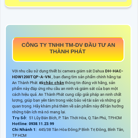
CÔNG TY TNHH TM-DV ĐẦU TƯ AN
THÀNH PHÁT
Với nhu cầu sử dụng thiết bị camera giám sát Dahua
DH-HAC-
HDW1200TQP-A-VN
, bạn đang tìm sản phẩm chính hãng tại
An Thành Phát. 📸
chắc chắn
thông tin đúng với hãng, sản
phẩm này đáp ứng nhu cầu an ninh và giám sát của bạn một
cách hiệu quả. An Thành Phát cung cấp giải pháp an ninh chất
lượng, giúp bạn yên tâm trong việc bảo vệ tài sản và những gì
quan trọng. Hãy khám phá thêm về sản phẩm này để tận hưởng
những tiện ích mà nó mang lại.
Trụ Sở:
51 Lũy Bán Bích, P. Tân Thới Hòa, Q.Tân Phú, TP.HCM
Hotline: 0938.11.23.99
Chi Nhánh 1:
445/38 Tân Hòa Đông,P Bình Trị Đông, Bình Tân,
TP HCM