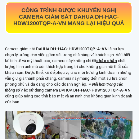
CÔNG TRÌNH ĐƯỢC KHUYẾN NGHỊ
CAMERA GIÁM SÁT DAHUA
DH-HAC-
HDW1200TQP-A-VN
MANG LẠI HIỆU QUẢ
Camera giám sát DAHUA
DH-HAC-HDW1200TQP-A-VN
là sự lựa
chọn lý tưởng cho việc giám sát trong nhà hàng và khách sạn. Với thiết
kế tinh tế và mỹ thuật cao, camera này không chỉ 📸
chắc chắn
chất
lượng hình ảnh mà còn thích hợp trang trí cho không gian nội thất của
khách sạn. Được thiết kế để phục vụ cho môi trường kinh doanh nhưng
vẫn giữ giá thành phải chăng, camera này mang đến một sự lựa chọn
phong phú và đa dạng cho các doanh nghiệp. 🔆
Nỗi hơn trong các
thông số
việc sử dụng camera DAHUA
DH-HAC-HDW1200TQP-A-VN
cũng giúp nâng cao tính bảo mật và an ninh cho không gian kinh doanh
của bạn.