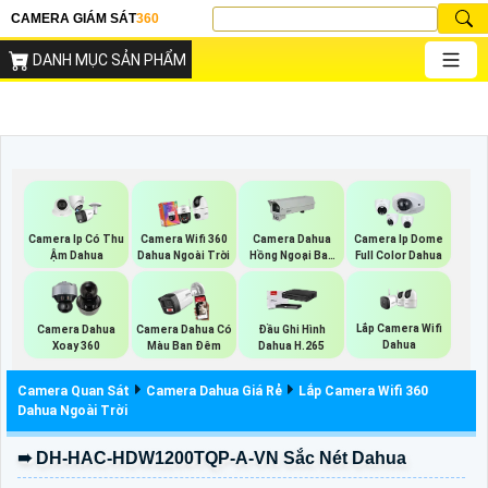
CAMERA GIÁM SÁT
360
DANH MỤC SẢN PHẨM
Camera Ip Có Thu
Camera Wifi 360
Camera Dahua
Camera Ip Dome
Ậm Dahua
Dahua Ngoài Trời
Hồng Ngoại Ban
Full Color Dahua
Đêm
Lắp Camera Wifi
Camera Dahua
Camera Dahua Có
Đầu Ghi Hình
Dahua
Xoay 360
Màu Ban Đêm
Dahua H.265
Camera Quan Sát
Camera Dahua Giá Rẻ
Lắp Camera Wifi 360
Dahua Ngoài Trời
➠ DH-HAC-HDW1200TQP-A-VN Sắc Nét Dahua