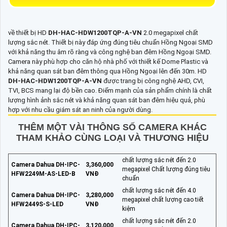
về thiết bị HD
DH-HAC-HDW1200TQP-A-VN
2.0 megapixel chất
lượng sắc nét. Thiết bị này đáp ứng đúng tiêu chuẩn Hồng Ngoại SMD
với khả năng thu âm rõ ràng và công nghệ ban đêm Hồng Ngoại SMD.
Camera này phù hợp cho căn hộ nhà phố với thiết kế Dome Plastic và
khả năng quan sát ban đêm thông qua Hồng Ngoại lên đến 30m. HD
DH-HAC-HDW1200TQP-A-VN
được trang bị công nghệ AHD, CVI,
TVI, BCS mang lại độ bền cao. Điểm mạnh của sản phẩm chính là chất
lượng hình ảnh sắc nét và khả năng quan sát ban đêm hiệu quả, phù
hợp với nhu cầu giám sát an ninh của người dùng.
THÊM MỘT VÀI THÔNG SỐ CAMERA KHÁC
THAM KHẢO CÙNG LOẠI VÀ THƯƠNG HIỆU
chất lượng sắc nét đến 2.0
Camera Dahua DH-IPC-
3,360,000
megapixel Chất lượng đúng tiêu
HFW2249M-AS-LED-B
VNĐ
chuẩn
chất lượng sắc nét đến 4.0
Camera Dahua DH-IPC-
3,280,000
megapixel chất lượng cao tiết
HFW2449S-S-LED
VNĐ
kiệm
chất lượng sắc nét đến 2.0
Camera Dahua DH-IPC-
3,120,000