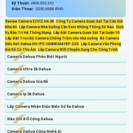
Kỹ Thuật:
0906.855.330
Điện Thoại:
(028) 6688.4949
Review Camera EZVIZ H6 3K
Công Ty Camera Quan Sat Tại Cần Giờ
Nhà Bè
Lắp Camera Nhà Xưởng Cần Xem Những Thông Số Nào
Dịch
Vụ Bảo Trì Hệ Thống Mạng
Lắp Đặt Camera Quan Sát Tại Quận 10
Lắp Đặt Trọn Bộ Camera Chống Trộm cho nhà xưởng
Bộ Camera
Siêu Nét Dahua DH-IPC-HDBW3441RP-ZAS
Lắp Camera Văn Phòng
Giá Rẻ Có Thu Âm
Lắp Camera Wifi Chuyên Dụng Cho Công Trình
Camera Dahua Phân Biệt Người
Camera Ultra 2k Dahua
Camera Dahua Giá Rẻ
Camera Ip 3k Dahua
Lắp Camera Nhận Diện Biển Số Xe Dahua
Đầu Ghi 8 Ổ Cứng Dahua
Camera Dahua Công Nghệ Ai