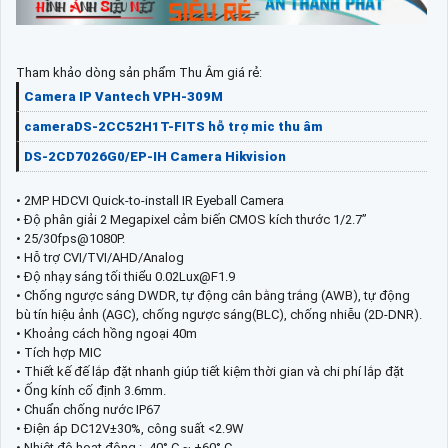
Tham khảo dòng sản phẩm Thu Âm giá rẻ:
Camera IP Vantech VPH-309M
cameraDS-2CC52H1T-FITS hỗ trợ mic thu âm
DS-2CD7026G0/EP-IH Camera Hikvision
• 2MP HDCVI Quick-to-install IR Eyeball Camera
• Độ phân giải 2 Megapixel cảm biến CMOS kích thước 1/2.7”
• 25/30fps@1080P.
• Hỗ trợ CVI/TVI/AHD/Analog
• Độ nhạy sáng tối thiểu 0.02Lux@F1.9
• Chống ngược sáng DWDR, tự động cân bằng trắng (AWB), tự động
bù tín hiệu ảnh (AGC), chống ngược sáng(BLC), chống nhiễu (2D-DNR).
• Khoảng cách hồng ngoại 40m
• Tích hợp MIC
• Thiết kế đế lắp đặt nhanh giúp tiết kiệm thời gian và chi phí lắp đặt
• Ống kính cố định 3.6mm.
• Chuẩn chống nước IP67
• Điện áp DC12V±30%, công suất <2.9W
• Nhiệt độ hoạt động : -40° C ~ +60° C.