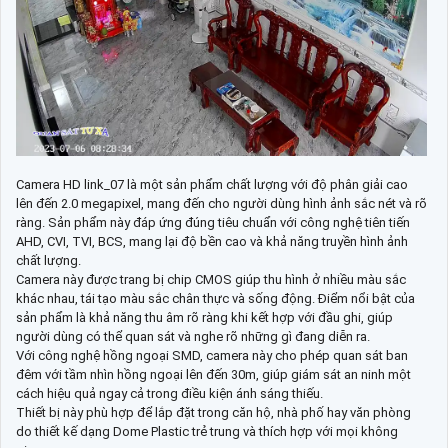
Camera HD link_07 là một sản phẩm chất lượng với độ phân giải cao
lên đến 2.0 megapixel, mang đến cho người dùng hình ảnh sắc nét và rõ
ràng. Sản phẩm này đáp ứng đúng tiêu chuẩn với công nghệ tiên tiến
AHD, CVI, TVI, BCS, mang lại độ bền cao và khả năng truyền hình ảnh
chất lượng.
Camera này được trang bị chip CMOS giúp thu hình ở nhiều màu sắc
khác nhau, tái tạo màu sắc chân thực và sống động. Điểm nổi bật của
sản phẩm là khả năng thu âm rõ ràng khi kết hợp với đầu ghi, giúp
người dùng có thể quan sát và nghe rõ những gì đang diễn ra.
Với công nghệ hồng ngoại SMD, camera này cho phép quan sát ban
đêm với tầm nhìn hồng ngoại lên đến 30m, giúp giám sát an ninh một
cách hiệu quả ngay cả trong điều kiện ánh sáng thiếu.
Thiết bị này phù hợp để lắp đặt trong căn hộ, nhà phố hay văn phòng
do thiết kế dạng Dome Plastic trẻ trung và thích hợp với mọi không