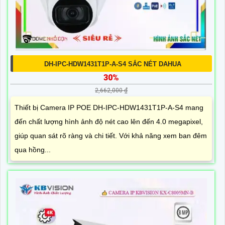
DH-IPC-HDW1431T1P-A-S4 SẮC NÉT DAHUA
30%
2,662,000 ₫
Thiết bị Camera IP POE DH-IPC-HDW1431T1P-A-S4 mang
đến chất lượng hình ảnh độ nét cao lên đến 4.0 megapixel,
giúp quan sát rõ ràng và chi tiết. Với khả năng xem ban đêm
qua hồng...