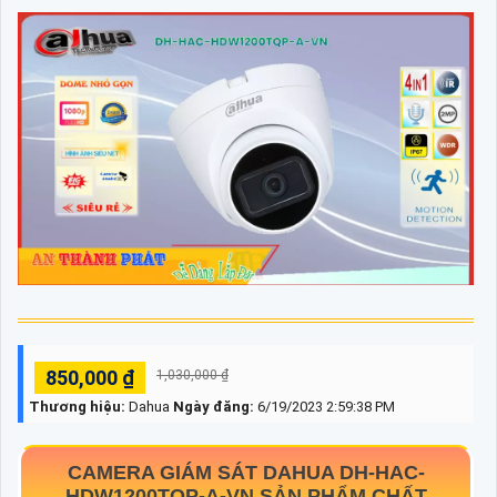
850,000 ₫
1,030,000 ₫
Thương hiệu:
Dahua
Ngày đăng:
6/19/2023 2:59:38 PM
CAMERA GIÁM SÁT DAHUA
DH-HAC-
HDW1200TQP-A-VN
SẢN PHẨM CHẤT