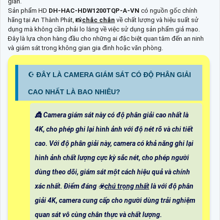
gian.
Sản phẩm HD
DH-HAC-HDW1200TQP-A-VN
có nguồn gốc chính
hãng tại An Thành Phát, 📸
chắc chắn
về chất lượng và hiệu suất sử
dụng mà không cần phải lo lắng về việc sử dụng sản phẩm giả mạo.
Đây là lựa chọn hàng đầu cho những ai đặc biệt quan tâm đến an ninh
và giám sát trong không gian gia đình hoặc văn phòng.
☪ ĐÂY LÀ CAMERA GIÁM SÁT CÓ ĐỘ PHÂN GIẢI
CAO NHẤT LÀ BAO NHIÊU?
👸 Camera giám sát này có độ phân giải cao nhất là
4K, cho phép ghi lại hình ảnh với độ nét rõ và chi tiết
cao. Với độ phân giải này, camera có khả năng ghi lại
hình ảnh chất lượng cực kỳ sắc nét, cho phép người
dùng theo dõi, giám sát một cách hiệu quả và chính
xác nhất. Điểm đáng ☣️
chú trọng nhất
là với độ phân
giải 4K, camera cung cấp cho người dùng trải nghiệm
quan sát vô cùng chân thực và chất lượng.