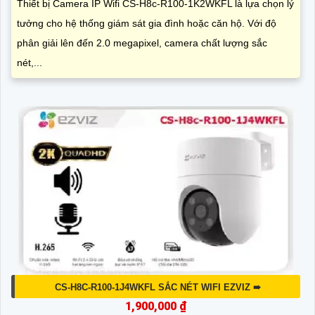
Thiết bị Camera IP Wifi CS-H8c-R100-1K2WKFL là lựa chọn lý
tưởng cho hệ thống giám sát gia đình hoặc căn hộ. Với độ
phân giải lên đến 2.0 megapixel, camera chất lượng sắc
nét,...
CS-H8C-R100-1J4WKFL SẮC NÉT WIFI EZVIZ ➠
1,900,000 ₫