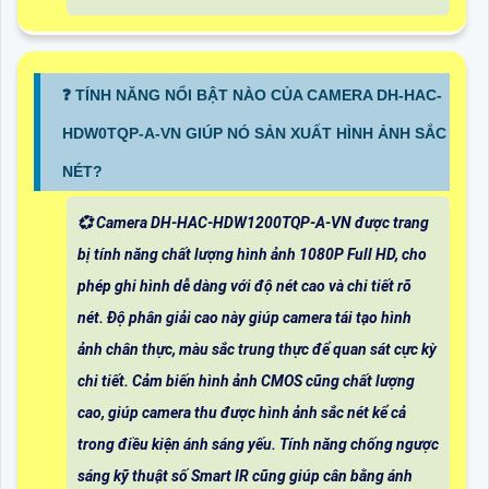
❓ TÍNH NĂNG NỔI BẬT NÀO CỦA CAMERA DH-HAC-
HDW0TQP-A-VN GIÚP NÓ SẢN XUẤT HÌNH ẢNH SẮC
NÉT?
💞 Camera DH-HAC-HDW1200TQP-A-VN được trang
bị tính năng chất lượng hình ảnh 1080P Full HD, cho
phép ghi hình dễ dàng với độ nét cao và chi tiết rõ
nét. Độ phân giải cao này giúp camera tái tạo hình
ảnh chân thực, màu sắc trung thực để quan sát cực kỳ
chi tiết. Cảm biến hình ảnh CMOS cũng chất lượng
cao, giúp camera thu được hình ảnh sắc nét kể cả
trong điều kiện ánh sáng yếu. Tính năng chống ngược
sáng kỹ thuật số Smart IR cũng giúp cân bằng ánh