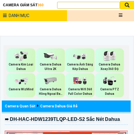
CAMERA GIÁM SÁT
360
DANH MỤC
Camera Kim Loại
Camera Dahua
Camera Ánh Sáng
Camera Dahua
Dahua
Ultra 2K
Kép Dahua
Xoay 360 Độ
Camera WizMind
Camera Dahua
Camera Wifi 360
Camera PTZ
Hồng Ngoại Ban
Full Color Dahua
Dahua
Đêm
Camera Quan Sát
Camera Dahua Giá Rẻ
➠ DH-HAC-HDW1239TLQP-LED-S2 Sắc Nét Dahua