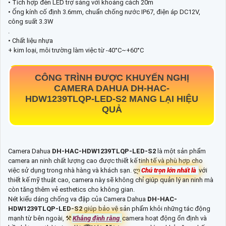
• Tích hợp đèn LED trợ sáng với khoảng cách 20m
• Ống kính cố định 3.6mm, chuẩn chống nước IP67, điện áp DC12V,
công suất 3.3W
.
• Chất liệu nhựa
+ kim loại, môi trường làm việc từ -40°C~+60°C
CÔNG TRÌNH ĐƯỢC KHUYẾN NGHỊ
CAMERA DAHUA
DH-HAC-
HDW1239TLQP-LED-S2
MANG LẠI HIỆU
QUẢ
Camera Dahua
DH-HAC-HDW1239TLQP-LED-S2
là một sản phẩm
camera an ninh chất lượng cao được thiết kế tinh tế và phù hợp cho
việc sử dụng trong nhà hàng và khách sạn. ლ
Chú trọn lớn nhất là
với
thiết kế mỹ thuật cao, camera này sẽ không chỉ giúp quản lý an ninh mà
còn tăng thêm vẻ esthetics cho không gian.
Nét kiểu dáng chống va đập của Camera Dahua
DH-HAC-
HDW1239TLQP-LED-S2
giúp bảo vệ sản phẩm khỏi những tác động
mạnh từ bên ngoài, ⚒
Khẳng định rằng
camera hoạt động ổn định và