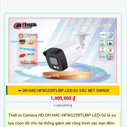
➠ DH-HAC-HFW1239TLMP-LED-S2 SẮC NÉT DAHUA
1,000,000 ₫
1,430,000 ₫
Thiết bị Camera HD DH-HAC-HFW1239TLMP-LED-S2 là sự
lựa chọn tốt cho hệ thống giám sát công trình vào ban đêm.