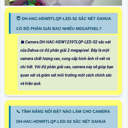
😇 DH-HAC-HDW9TLQP-LED-S2 SẮC NÉT DAHUA
CÓ ĐỘ PHÂN GIẢI BAO NHIÊU MEGAPIXEL?
🐌 Camera DH-HAC-HDW1239TLQP-LED-S2 sắc nét
của Dahua có độ phân giải 2 megapixel. Đây là một
camera chất lượng cao, cung cấp hình ảnh rõ nét và
chi tiết. Với độ phân giải cao, camera này sẽ giúp bạn
quan sát và giám sát môi trường một cách chính xác
và hiệu quả.
📞 TÍNH NĂNG NỔI BẬT NÀO LÀM CHO CAMERA
DH-HAC-HDW9TLQP-LED-S2 SẮC NÉT DAHUA