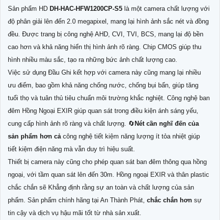
Sản phẩm HD
DH-HAC-HFW1200CP-S5
là một camera chất lượng với
độ phân giải lên đến 2.0 megapixel, mang lại hình ảnh sắc nét và đồng
đều. Được trang bị công nghệ AHD, CVI, TVI, BCS, mang lại độ bền
cao hơn và khả năng hiển thị hình ảnh rõ ràng. Chip CMOS giúp thu
hình nhiều màu sắc, tạo ra những bức ảnh chất lượng cao.
Việc sử dụng Đầu Ghi kết hợp với camera này cũng mang lại nhiều
ưu điểm, bao gồm khả năng chống nước, chống bụi bẩn, giúp tăng
tuổi thọ và tuân thủ tiêu chuẩn môi trường khắc nghiệt. Công nghệ ban
đêm Hồng Ngoại EXIR giúp quan sát trong điều kiện ánh sáng yếu,
cung cấp hình ảnh rõ ràng và chất lượng. 🔄
Nét cần nghĩ đến của
sản phẩm hơn cả
công nghệ tiết kiệm năng lượng ít tỏa nhiệt giúp
tiết kiệm điện năng mà vẫn duy trì hiệu suất.
Thiết bị camera này cũng cho phép quan sát ban đêm thông qua hồng
ngoại, với tầm quan sát lên đến 30m. Hồng ngoại EXIR và thân plastic
chắc chắn sẽ Khẳng định rằng sự an toàn và chất lượng của sản
phẩm. Sản phẩm chính hãng tại An Thành Phát,
chắc chắn hơn
sự
tin cậy và dịch vụ hậu mãi tốt từ nhà sản xuất.