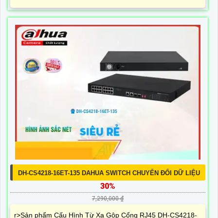
DH-CS4218-16ET-135 DAHUA SWITCH CHUYỂN ĐỔI DỮ LIỆU
30%
7,290,000 ₫
r>Sản phẩm Cấu Hình Từ Xa Gộp Cổng RJ45 DH-CS4218-