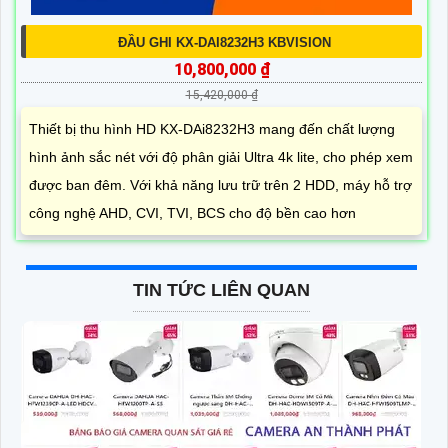
ĐẦU GHI KX-DAI8232H3 KBVISION
10,800,000 ₫
15,420,000 ₫
Thiết bị thu hình HD KX-DAi8232H3 mang đến chất lượng
hình ảnh sắc nét với độ phân giải Ultra 4k lite, cho phép xem
được ban đêm. Với khả năng lưu trữ trên 2 HDD, máy hỗ trợ
công nghệ AHD, CVI, TVI, BCS cho độ bền cao hơn
TIN TỨC LIÊN QUAN