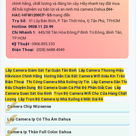
chính hãng, chất lượng và đáng tin cậy. Hãy nhanh tay đặt mua
để trải nghiệm sự tiện lợi và an ninh mà camera Dahua
DH-
HAC-HFW1200CP-S5
mang đến.
Trụ Sở:
51 Lũy Bán Bích, P. Tân Thới Hòa, Q.Tân Phú, TP.HCM
Hotline: 0938.11.23.99
Chi Nhánh 1:
445/38 Tân Hòa Đông,P Bình Trị Đông, Bình Tân,
TP HCM
Kỹ Thuật:
0906.855.330
Điện Thoại:
(028) 6688.4949
Lắp Camera Giám Sát Tại Quận Tân Bình
Lắp Camera Thương Hiệu
Hikvision Chính Hãng
Hướng Dẫn Cài Đặt Camera Wifi Giấu Kín Trên
Điện Thoại
Thi Công Camera Nhà Xưởng Uy Tín
Lắp Camera Sân Thi
Đấu Chuyên Dụng
Bộ Camera Quán Cà Phê Độ Phân Giải Cao
Lắp
Camera Quan Sát Gia Đình
Trọn Bộ Camera Wifi Cho Cửa Hàng Chất
Lượng
Lắp Trọn Bộ Camera Ip Nhà Xưởng 4 Mắt Giá Rẻ
Camera Chip Wizsense
Lắp Camera Ip Có Thu Âm Dahua
Camera Ip Thân Full Color Dahua