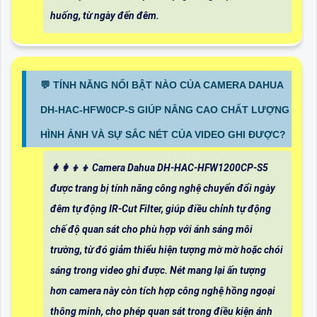
huống, từ ngày đến đêm.
️💬 TÍNH NĂNG NỔI BẬT NÀO CỦA CAMERA DAHUA
DH-HAC-HFW0CP-S GIÚP NÂNG CAO CHẤT LƯỢNG
HÌNH ẢNH VÀ SỰ SẮC NÉT CỦA VIDEO GHI ĐƯỢC?
👩‍👩‍👦‍👦 Camera Dahua DH-HAC-HFW1200CP-S5
được trang bị tính năng công nghệ chuyển đổi ngày
đêm tự động IR-Cut Filter, giúp điều chỉnh tự động
chế độ quan sát cho phù hợp với ánh sáng môi
trường, từ đó giảm thiểu hiện tượng mờ mờ hoặc chói
sáng trong video ghi được. Nét mang lại ấn tượng
hơn camera này còn tích hợp công nghệ hồng ngoại
thông minh, cho phép quan sát trong điều kiện ánh