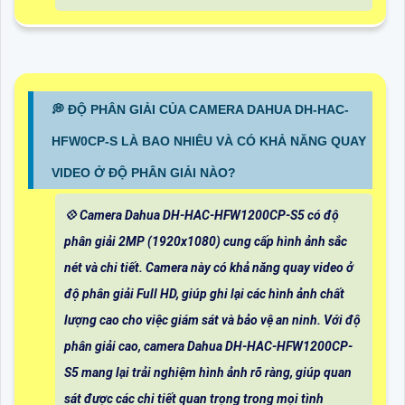
️💭 ĐỘ PHÂN GIẢI CỦA CAMERA DAHUA DH-HAC-
HFW0CP-S LÀ BAO NHIÊU VÀ CÓ KHẢ NĂNG QUAY
VIDEO Ở ĐỘ PHÂN GIẢI NÀO?
💠 Camera Dahua DH-HAC-HFW1200CP-S5 có độ
phân giải 2MP (1920x1080) cung cấp hình ảnh sắc
nét và chi tiết. Camera này có khả năng quay video ở
độ phân giải Full HD, giúp ghi lại các hình ảnh chất
lượng cao cho việc giám sát và bảo vệ an ninh. Với độ
phân giải cao, camera Dahua DH-HAC-HFW1200CP-
S5 mang lại trải nghiệm hình ảnh rõ ràng, giúp quan
sát được các chi tiết quan trọng trong mọi tình