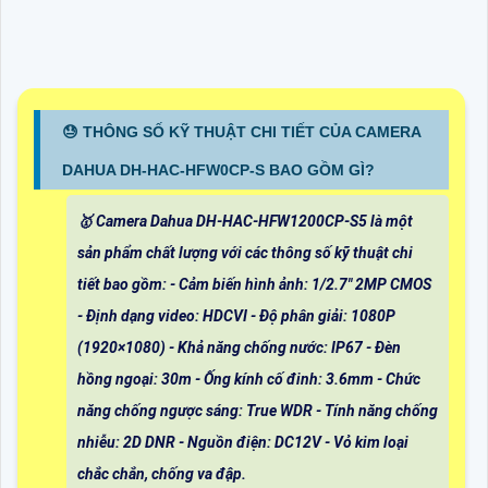
😓 THÔNG SỐ KỸ THUẬT CHI TIẾT CỦA CAMERA
DAHUA DH-HAC-HFW0CP-S BAO GỒM GÌ?
🥇 Camera Dahua DH-HAC-HFW1200CP-S5 là một
sản phẩm chất lượng với các thông số kỹ thuật chi
tiết bao gồm: - Cảm biến hình ảnh: 1/2.7" 2MP CMOS
- Định dạng video: HDCVI - Độ phân giải: 1080P
(1920×1080) - Khả năng chống nước: IP67 - Đèn
hồng ngoại: 30m - Ống kính cố đinh: 3.6mm - Chức
năng chống ngược sáng: True WDR - Tính năng chống
nhiễu: 2D DNR - Nguồn điện: DC12V - Vỏ kim loại
chắc chắn, chống va đập.