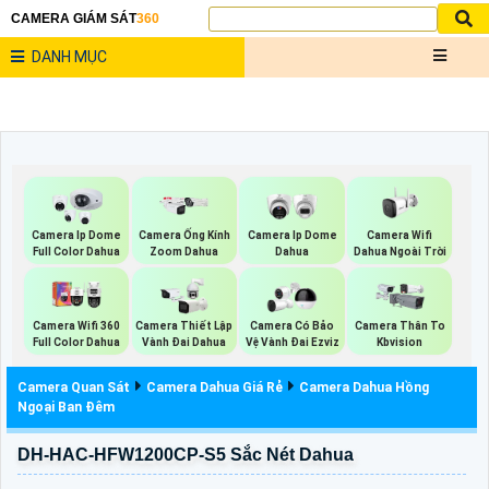
CAMERA GIÁM SÁT
360
DANH MỤC
Camera Wifi
Camera Ip Dome
Camera Ống Kính
Camera Ip Dome
Dahua Ngoài Trời
Full Color Dahua
Zoom Dahua
Dahua
Camera Wifi 360
Camera Thiết Lập
Camera Có Bảo
Camera Thân To
Full Color Dahua
Vành Đai Dahua
Vệ Vành Đai Ezviz
Kbvision
Camera Quan Sát
Camera Dahua Giá Rẻ
Camera Dahua Hồng
Ngoại Ban Đêm
DH-HAC-HFW1200CP-S5 Sắc Nét Dahua