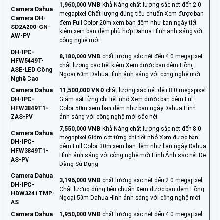
1,960,000 VNĐ
Khả Năng chất lượng sắc nét đến 2.0
Camera Dahua
megapixel Chất lượng đúng tiêu chuẩn Xem được ban
Camera DH-
đêm Full Color 20m xem ban đêm như ban ngày tiết
SD2A200-GN-
kiệm xem ban đêm phù hợp Dahua Hình ảnh sáng với
AW-PV
công nghệ mới
DH-IPC-
8,180,000 VNĐ
chất lượng sắc nét đến 4.0 megapixel
HFW5449T-
chất lượng cao tiết kiệm Xem được ban đêm Hồng
ASE-LED Công
Ngoại 60m Dahua Hình ảnh sáng với công nghệ mới
Nghệ Cao
Camera Dahua
11,500,000 VNĐ
chất lượng sắc nét đến 8.0 megapixel
DH-IPC-
Giám sát từng chi tiết nhỏ Xem được ban đêm Full
HFW3849T1-
Color 50m xem ban đêm như ban ngày Dahua Hình
ZAS-PV
ảnh sáng với công nghệ mới sắc nét
7,550,000 VNĐ
Khả Năng chất lượng sắc nét đến 8.0
Camera Dahua
megapixel Giám sát từng chi tiết nhỏ Xem được ban
DH-IPC-
đêm Full Color 30m xem ban đêm như ban ngày Dahua
HFW3849T1-
Hình ảnh sáng với công nghệ mới Hình Ảnh sắc nét Dễ
AS-PV
Dàng Sử Dụng
Camera Dahua
3,196,000 VNĐ
chất lượng sắc nét đến 2.0 megapixel
DH-IPC-
Chất lượng đúng tiêu chuẩn Xem được ban đêm Hồng
HDW3241TMP-
Ngoại 50m Dahua Hình ảnh sáng với công nghệ mới
AS
Camera Dahua
1,950,000 VNĐ
chất lượng sắc nét đến 4.0 megapixel