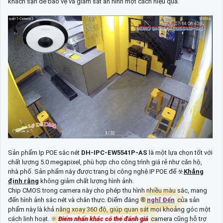
khách sạn để bảo vệ và giám sát an ninh một cách hiệu quả.
Sản phẩm Ip POE sắc nét
DH-IPC-EW5541P-AS
là một lựa chọn tốt với
chất lượng 5.0 megapixel, phù hợp cho công trình giá rẻ như căn hộ,
nhà phố. Sản phẩm này được trang bị công nghệ IP POE để ☣️
Khẳng
định rằng
không giảm chất lượng hình ảnh.
Chip CMOS trong camera này cho phép thu hình nhiều màu sắc, mang
đến hình ảnh sắc nét và chân thực. Điểm đáng ®️
nghĩ Đến
của sản
phẩm này là khả năng xoay 360 độ, giúp quan sát mọi khoảng góc một
cách linh hoạt. 🔆
Điểm nhấn khác có thể đánh giá
camera cũng hỗ trợ