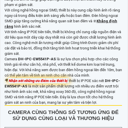
phạm vi giám sát.
Với công nghệ hồng ngoại SMD, thiết bị này cung cấp hình ảnh rõ ràng
ngay cả trong điều kiện ánh sáng yếu hoặc ban đêm. Đèn hồng ngoại
SMD giúp tăng cường khả năng quan sát ban đêm và ☣️
Khẳng định
rằng
hình ảnh sắc nét.
Với tính năng IP POE tiên tiến, thiết bị không chỉ cung cấp nguồn điện và
dữ liệu qua một dây cáp duy nhất mà còn giữ được chất lượng hình ảnh
cao. Công nghệ mới ấn tượng nhất giúp Công trình Được giảm chi phí
cài đặt và bảo trì, đồng thời tăng tính linh hoạt trong triển khai hệ thống
giám sát.
Camera
DH-IPC-EW5541P-AS
là sự lựa chọn phù hợp cho các công
trình giá rẻ như căn hộ, nhà phố, với thiết kế dome kim loại trẻ trung,
hiện đại. Với khả năng xem được ban đêm hồng ngoại lên đến 10m, bạn
có thể yên tâm về tính an ninh cho căn nhà của mình.
🎥
Nhận xét những ưu điểm của thiết bị
thiết bị IP POE sắc nét
DH-IPC-
EW5541P-AS
là một sản phẩm chất lượng với nhiều ưu điểm vượt trội
như hình ảnh sắc nét, khả năng xoay 360 độ, công nghệ hồng ngoại
SMD và tính năng IP POE tiên tiến. Đây là lựa chọn tốt cho hệ thống
giám sát an ninh của bạn, mang lại sự yên tâm và tiện lợi.
CAMERA CÙNG THÔNG SỐ TƯƠNG ỨNG ĐỂ
SỬ DỤNG CÙNG LOẠI VÀ THƯƠNG HIỆU