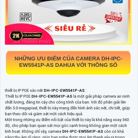
NHỮNG ƯU ĐIỂM CỦA CAMERA
DH-IPC-
EW5541P-AS
DAHUA VỚI THÔNG SỐ
thiết bị IP POE sắc nét
DH-IPC-EW5541P-AS
:
Thiết bị IP POE
DH-IPC-EW5541P-AS
là một giải pháp camera an ninh
chất lượng, đáng tin cậy cho công trình của bạn. Với độ phân giải lên
đến 5.0 megapixel, thiết bị này mang đến hình ảnh sắc nét, chi tiết, giúp
bạn theo dõi và giám sát một cách hiệu quả.
Một trong những ưu điểm nổi bật của thiết bị này là khả năng xoay 360
độ, cho phép bạn quan sát mọi góc cạnh trong không gian một cách
linh hoạt. Không chỉ vậy, camera
DH-IPC-EW5541P-AS
còn có khả
năng thu âm rõ ràng, giúp bạn nghe được mọi âm thanh xảy ra trong