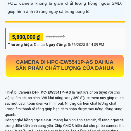
POE, camera không bị giảm chất lượng hồng ngoại SMD,
giúp hình ảnh rõ ràng ngay cả trong bóng tối
5,800,000 ₫
8,282,000 ₫
Thương hiệu:
Dahua
Ngày đăng:
5/26/2023 5:14:09 PM
CAMERA
DH-IPC-EW5541P-AS
DAHUA
SẢN PHẨM CHẤT LƯỢNG CỦA DAHUA
Thiết bị Camera
DH-IPC-EW5541P-AS
là một lựa chọn tuyệt vời cho
việc giám sát an ninh. Với khả năng xoay 360 độ, camera này giúp quan
sát một cách toàn diện và linh hoạt. Những cải tiến chất lượng chất
lượng âm thanh rõ ràng giúp bạn cảm nhận được mọi tiếng động xung
quanh.
Công nghệ hồng ngoại SMD mang lại hình ảnh sắc nét, rõ ràng ngay cả
trong điều kiện ánh sáng yếu. Chip CMOS hiện đại cho phép camera thu