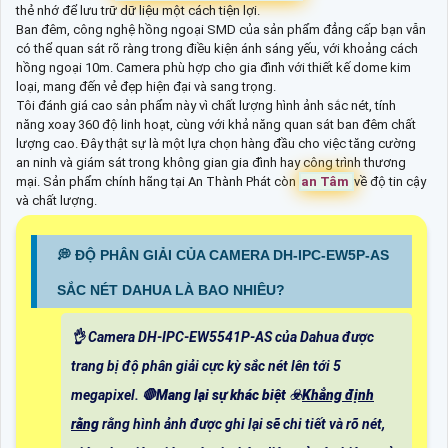
thẻ nhớ để lưu trữ dữ liệu một cách tiện lợi.
Ban đêm, công nghệ hồng ngoại SMD của sản phẩm đẳng cấp bạn vẫn
có thể quan sát rõ ràng trong điều kiện ánh sáng yếu, với khoảng cách
hồng ngoại 10m. Camera phù hợp cho gia đình với thiết kế dome kim
loại, mang đến vẻ đẹp hiện đại và sang trọng.
Tôi đánh giá cao sản phẩm này vì chất lượng hình ảnh sắc nét, tính
năng xoay 360 độ linh hoạt, cùng với khả năng quan sát ban đêm chất
lượng cao. Đây thật sự là một lựa chọn hàng đầu cho việc tăng cường
an ninh và giám sát trong không gian gia đình hay công trình thương
mại. Sản phẩm chính hãng tại An Thành Phát còn
an Tâm
về độ tin cậy
và chất lượng.
️💭 ĐỘ PHÂN GIẢI CỦA CAMERA DH-IPC-EW5P-AS
SẮC NÉT DAHUA LÀ BAO NHIÊU?
👌 Camera DH-IPC-EW5541P-AS của Dahua được
trang bị độ phân giải cực kỳ sắc nét lên tới 5
megapixel. 🛑
Mang lại sự khác biệt
☣️
Khẳng định
rằng
rằng hình ảnh được ghi lại sẽ chi tiết và rõ nét,