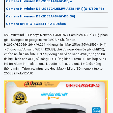
Camera Hikvision DS-2DE3A404IW-DE/W
Camera Hikvision DS-2SE7C425MW-AEB(14F1)(O-STD)(P3)
Camera Hikvision DS-2DE3A404IW-DE(S6)
Camera DH-IPC-EW5541P-AS Dahua
5MP WizMind IR Fisheye Network CAMERA > Cảm biến 1/2.7” > Độ phân
giải: 5 Megapixel progressive CMOS > Chuẩn nén:
H.265+/H.265/H.264+/H.264 > Khung hình Max 25fps@5M(2592×1944)
> Chống ngược sáng WDR( 120dB), chế độ ngày đêm Day/Night(ICR),
chống nhiễu hình ảnh 3DNR, tự động cân bằng sáng AWB, tự động bù
tín hiệu hình ảnh AGC, bù sáng BLC > Ống kính 1.4mm. > Tích hợp Mic >
Hỗ trợ Alarm in: 1, alarm out: 1, audio in: 1, audio out: 1 > Chức năng
thông minh: Tripwire, Intrusion, Heat Map > Micro SD memory (up to
256GB), PoE/12VDC