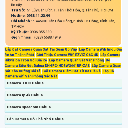
tin cậy.
Trụ Sở:
51 Lũy Bán Bích, P. Tân Thới Hòa, Q.Tân Phú, TP.HCM
Hotline: 0938.11.23.99
Chi Nhánh 1:
445/38 Tân Hòa Đông,P Bình Trị Đông, Bình Tân,
TP HCM
Kỹ Thuật:
0906.855.330
Điện Thoại:
(028) 6688.4949
Lắp Đặt Camera Quan Sát Tại Quận Gò Vấp
Lắp Camera Wifi Imou Giá
Rẻ An Thành Phát
Giới Thiệu Camera Wifi EZVIZ C6C 4K
Lắp Camera
Hikvision Trọn Gói Giá Rẻ
Lắp Camera Quan Sát Văn Phòng
Bộ
Camera Siêu Nét Dahua DH-IPC-HDBW3441RP-ZAS
Lắp Camera Quan
Sát Kho Xưởng Giá rẻ
Gói Camera Giám Sát Từ Xa Giá Rẻ
Lắp Bộ
Camera wifi Văn Phòng Sắc Nét
Camera TIOC Dahua
Camera Ip 4k Dahua
Camera speedom Dahua
Lắp Camera Có Thẻ Nhớ Dahua