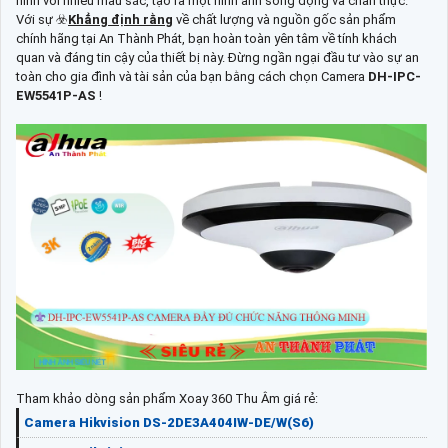
hình với nhiều màu sắc, tạo ra một hình ảnh sống động và chân thực.
Với sự ☣️
Khẳng định rằng
về chất lượng và nguồn gốc sản phẩm
chính hãng tại An Thành Phát, bạn hoàn toàn yên tâm về tính khách
quan và đáng tin cậy của thiết bị này. Đừng ngần ngại đầu tư vào sự an
toàn cho gia đình và tài sản của bạn bằng cách chọn Camera
DH-IPC-
EW5541P-AS
!
Tham khảo dòng sản phẩm Xoay 360 Thu Âm giá rẻ:
Camera Hikvision DS-2DE3A404IW-DE/W(S6)