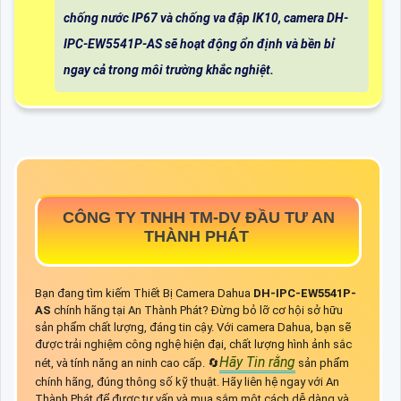
chống nước IP67 và chống va đập IK10, camera DH-
IPC-EW5541P-AS sẽ hoạt động ổn định và bền bỉ
ngay cả trong môi trường khắc nghiệt.
CÔNG TY TNHH TM-DV ĐẦU TƯ AN
THÀNH PHÁT
Bạn đang tìm kiếm Thiết Bị Camera Dahua
DH-IPC-EW5541P-
AS
chính hãng tại An Thành Phát? Đừng bỏ lỡ cơ hội sở hữu
sản phẩm chất lượng, đáng tin cậy. Với camera Dahua, bạn sẽ
được trải nghiệm công nghệ hiện đại, chất lượng hình ảnh sắc
Hãy Tin rằng
nét, và tính năng an ninh cao cấp. 🔄
sản phẩm
chính hãng, đúng thông số kỹ thuật. Hãy liên hệ ngay với An
Thành Phát để được tư vấn và mua sắm một cách dễ dàng và