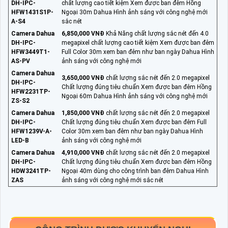
DH-IPC-
chất lượng cao tiết kiệm Xem được ban đêm Hồng
HFW1431S1P-
Ngoại 30m Dahua Hình ảnh sáng với công nghệ mới
A-S4
sắc nét
Camera Dahua
6,850,000 VNĐ
Khả Năng chất lượng sắc nét đến 4.0
DH-IPC-
megapixel chất lượng cao tiết kiệm Xem được ban đêm
HFW3449T1-
Full Color 30m xem ban đêm như ban ngày Dahua Hình
AS-PV
ảnh sáng với công nghệ mới
Camera Dahua
3,650,000 VNĐ
chất lượng sắc nét đến 2.0 megapixel
DH-IPC-
Chất lượng đúng tiêu chuẩn Xem được ban đêm Hồng
HFW2231TP-
Ngoại 60m Dahua Hình ảnh sáng với công nghệ mới
ZS-S2
Camera Dahua
1,850,000 VNĐ
chất lượng sắc nét đến 2.0 megapixel
DH-IPC-
Chất lượng đúng tiêu chuẩn Xem được ban đêm Full
HFW1239V-A-
Color 30m xem ban đêm như ban ngày Dahua Hình
LED-B
ảnh sáng với công nghệ mới
Camera Dahua
4,910,000 VNĐ
chất lượng sắc nét đến 2.0 megapixel
DH-IPC-
Chất lượng đúng tiêu chuẩn Xem được ban đêm Hồng
HDW3241TP-
Ngoại 40m dùng cho công trình ban đêm Dahua Hình
ZAS
ảnh sáng với công nghệ mới sắc nét