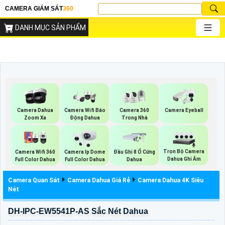
CAMERA GIÁM SÁT
360
DANH MỤC SẢN PHẨM
Camera Dahua
Camera Wifi Báo
Camera 360
Camera Eyeball
Zoom Xa
Động Dahua
Trong Nhà
Trọn Bộ Camera
Camera Wifi 360
Camera Ip Dome
Đầu Ghi 8 Ổ Cứng
Dahua Ghi Âm
Full Color Dahua
Full Color Dahua
Dahua
Camera Quan Sát
Camera Dahua Giá Rẻ
Camera Dahua 4K Siêu
Nét
DH-IPC-EW5541P-AS Sắc Nét Dahua