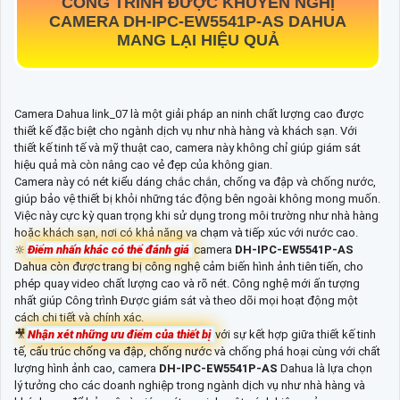
CÔNG TRÌNH ĐƯỢC KHUYẾN NGHỊ
CAMERA
DH-IPC-EW5541P-AS
DAHUA
MANG LẠI HIỆU QUẢ
Camera Dahua link_07 là một giải pháp an ninh chất lượng cao được
thiết kế đặc biệt cho ngành dịch vụ như nhà hàng và khách sạn. Với
thiết kế tinh tế và mỹ thuật cao, camera này không chỉ giúp giám sát
hiệu quả mà còn nâng cao vẻ đẹp của không gian.
Camera này có nét kiểu dáng chắc chắn, chống va đập và chống nước,
giúp bảo vệ thiết bị khỏi những tác động bên ngoài không mong muốn.
Việc này cực kỳ quan trọng khi sử dụng trong môi trường như nhà hàng
hoặc khách sạn, nơi có khả năng va chạm và tiếp xúc với nước cao.
🔆
Điểm nhấn khác có thể đánh giá
camera
DH-IPC-EW5541P-AS
Dahua còn được trang bị công nghệ cảm biến hình ảnh tiên tiến, cho
phép quay video chất lượng cao và rõ nét. Công nghệ mới ấn tượng
nhất giúp Công trình Được giám sát và theo dõi mọi hoạt động một
cách chi tiết và chính xác.
🎥
Nhận xét những ưu điểm của thiết bị
với sự kết hợp giữa thiết kế tinh
tế, cấu trúc chống va đập, chống nước và chống phá hoại cùng với chất
lượng hình ảnh cao, camera
DH-IPC-EW5541P-AS
Dahua là lựa chọn
lý tưởng cho các doanh nghiệp trong ngành dịch vụ như nhà hàng và