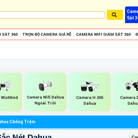
Came
Sát 3
 SÁT 360
TRỌN BỘ CAMERA GIÁ RẺ
CAMERA WIFI GIÁM SÁT 360
Đ
Camera Wifi Dahua
 WizMind
Camera H.265
Camera 
Ngoài Trời
Dahua
Dahu
ahua Chống Trộm
ắc Nét Dahua
Ca