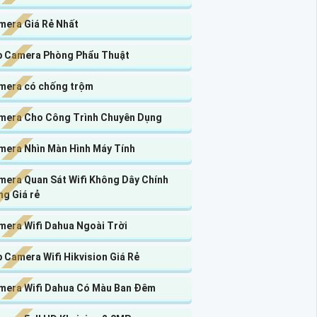
mera Giá Rẻ Nhất
p Camera Phòng Phẩu Thuật
mera có chống trộm
mera Cho Công Trình Chuyên Dụng
mera Nhìn Màn Hình Máy Tính
mera Quan Sát Wifi Không Dây Chính
g Giá rẻ
mera Wifi Dahua Ngoài Trời
 Camera Wifi Hikvision Giá Rẻ
mera Wifi Dahua Có Màu Ban Đêm