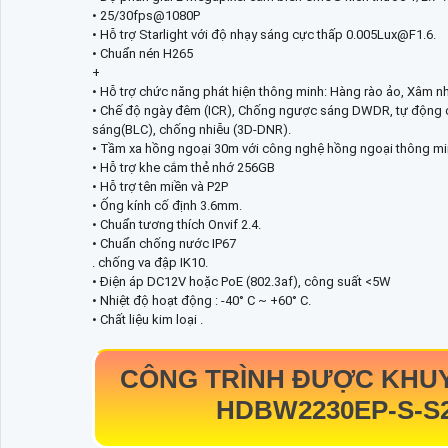
• 25/30fps@1080P
• Hỗ trợ Starlight với độ nhạy sáng cực thấp 0.005Lux@F1.6.
• Chuẩn nén H265
+
• Hỗ trợ chức năng phát hiện thông minh: Hàng rào ảo, Xâm nh
• Chế độ ngày đêm (ICR), Chống ngược sáng DWDR, tự động c
sáng(BLC), chống nhiễu (3D-DNR).
• Tầm xa hồng ngoại 30m với công nghệ hồng ngoại thông m
• Hỗ trợ khe cắm thẻ nhớ 256GB
• Hỗ trợ tên miền và P2P
• Ống kính cố định 3.6mm.
• Chuẩn tương thích Onvif 2.4.
• Chuẩn chống nước IP67
. chống va đập IK10.
• Điện áp DC12V hoặc PoE (802.3af), công suất <5W
• Nhiệt độ hoạt động : -40° C ~ +60° C.
• Chất liệu kim loại .
CÔNG TRÌNH ĐƯỢC KHU
HDBW2230EP-S-S