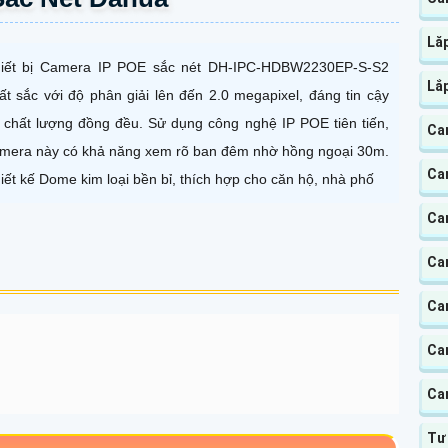
Lă
iết bị Camera IP POE sắc nét DH-IPC-HDBW2230EP-S-S2
Lắ
ất sắc với độ phân giải lên đến 2.0 megapixel, đáng tin cậy
 chất lượng đồng đều. Sử dụng công nghệ IP POE tiên tiến,
Ca
mera này có khả năng xem rõ ban đêm nhờ hồng ngoại 30m.
Ca
iết kế Dome kim loại bền bỉ, thích hợp cho căn hộ, nhà phố
Ca
Ca
Ca
Ca
Ca
Tư