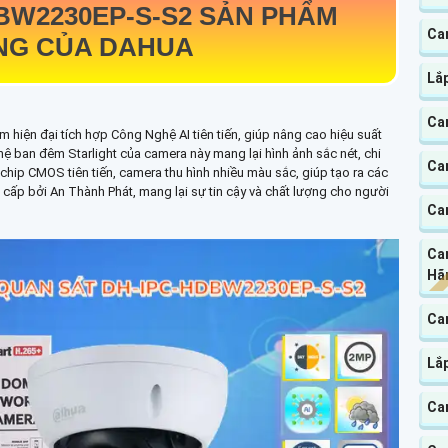
BW2230EP-S-S2
SẢN PHẨM
Ca
NG CỦA DAHUA
Lắ
Ca
m hiện đại tích hợp Công Nghệ AI tiên tiến, giúp nâng cao hiệu suất
ệ ban đêm Starlight của camera này mang lại hình ảnh sắc nét, chi
Ca
 chip CMOS tiên tiến, camera thu hình nhiều màu sắc, giúp tạo ra các
cấp bởi An Thành Phát, mang lại sự tin cậy và chất lượng cho người
Ca
Ca
Hãn
Ca
Lắp
Ca