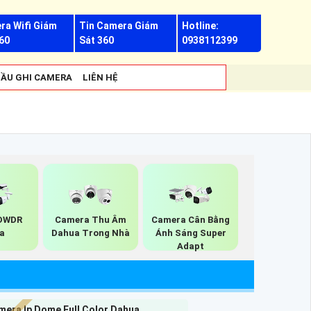
ra Wifi Giám
Tin Camera Giám
Hotline:
60
Sát 360
0938112399
ẦU GHI CAMERA
LIÊN HỆ
DWDR
Camera Thu Âm
Camera Cân Bằng
a
Dahua Trong Nhà
Ánh Sáng Super
Adapt
mera Ip Dome Full Color Dahua