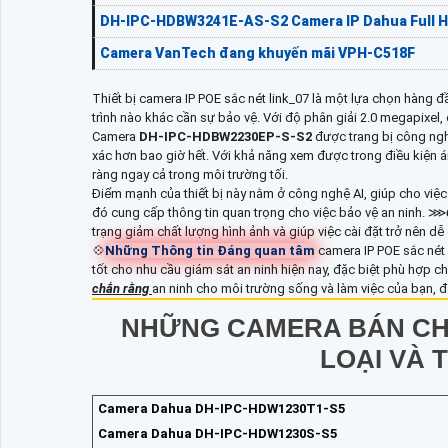
DH-IPC-HDBW3241E-AS-S2 Camera IP Dahua Full 
Camera VanTech đang khuyến mãi VPH-C518F
Thiết bị camera IP POE sắc nét link_07 là một lựa chọn hàng đ
trình nào khác cần sự bảo vệ. Với độ phân giải 2.0 megapixel,
Camera
DH-IPC-HDBW2230EP-S-S2
được trang bị công ngh
xác hơn bao giờ hết. Với khả năng xem được trong điều kiện á
ràng ngay cả trong môi trường tối.
Điểm mạnh của thiết bị này nằm ở công nghệ AI, giúp cho việc 
đó cung cấp thông tin quan trọng cho việc bảo vệ an ninh. ⋙
trạng giảm chất lượng hình ảnh và giúp việc cài đặt trở nên dễ
💠
Những Thông tin Đáng quan tâm
camera IP POE sắc nét
tốt cho nhu cầu giám sát an ninh hiện nay, đặc biệt phù hợp c
chắn rằng
an ninh cho môi trường sống và làm việc của bạn, đ
NHỮNG CAMERA BÁN CH
LOẠI VÀ 
Camera Dahua DH-IPC-HDW1230T1-S5
Camera Dahua DH-IPC-HDW1230S-S5