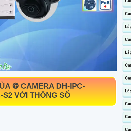
Ca
Ca
Lắ
Cam
Lắp
Ca
Ca
CỦA ❂ CAMERA
DH-IPC-
Lắ
-S2
VỚI THÔNG SỐ
Ca
Ca
Ca