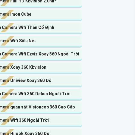
mera Full HD Kbvision 2.0MP
mera Imou Cube
p Camera Wifi Thân Cố Định
era Wifi Siêu Nét
 Camera Wifi Ezviz Xoay 360 Ngoài Trời
mera Xoay 360 Kbvision
mera Uniview Xoay 360 Độ
p Camera Wifi 360 Dahua Ngoài Trời
mera quan sát Visioncop 360 Cao Cấp
mera Wifi 360 Ngoài Trời
mera Hilook Xoay 360 Độ