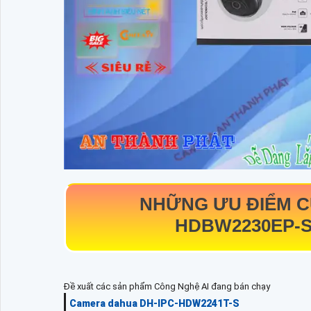
NHỮNG ƯU ĐIỂM 
HDBW2230EP-S
Đề xuất các sản phẩm Công Nghệ AI đang bán chạy
Camera dahua DH-IPC-HDW2241T-S