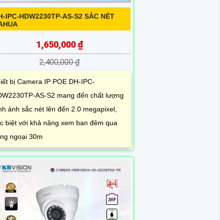
H-IPC-HDW2230TP-AS-S2 SẮC NÉT
AHUA
1,650,000 ₫
2,400,000 ₫
iết bị Camera IP POE DH-IPC-
W2230TP-AS-S2 mang đến chất lượng
nh ảnh sắc nét lên đến 2.0 megapixel,
c biệt với khả năng xem ban đêm qua
ng ngoại 30m