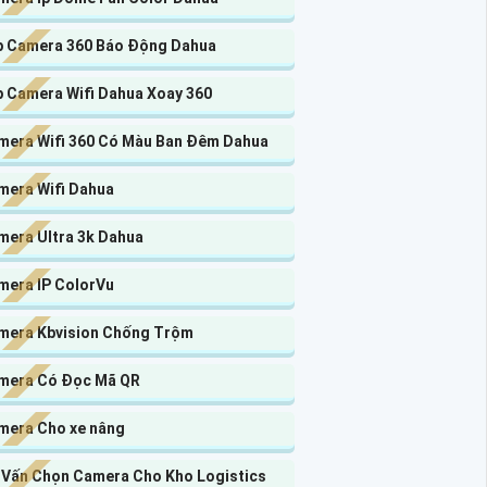
p Camera 360 Báo Động Dahua
p Camera Wifi Dahua Xoay 360
mera Wifi 360 Có Màu Ban Đêm Dahua
mera Wifi Dahua
mera Ultra 3k Dahua
mera IP ColorVu
mera Kbvision Chống Trộm
mera Có Đọc Mã QR
mera Cho xe nâng
 Vấn Chọn Camera Cho Kho Logistics