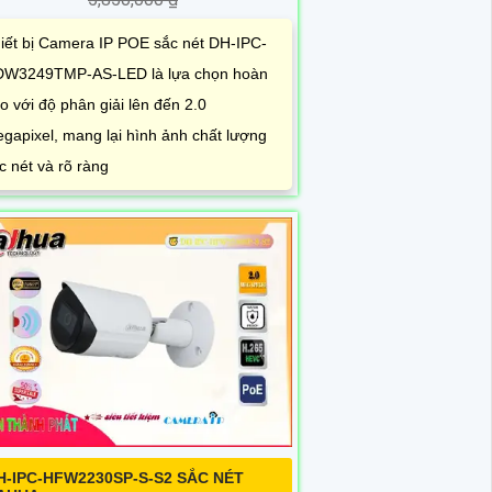
iết bị Camera IP POE sắc nét DH-IPC-
W3249TMP-AS-LED là lựa chọn hoàn
o với độ phân giải lên đến 2.0
gapixel, mang lại hình ảnh chất lượng
c nét và rõ ràng
H-IPC-HFW2230SP-S-S2 SẮC NÉT