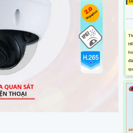
D
Th
HF
hì
đả
qu