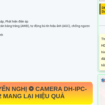
D
D
ập, Phát hiện điện áp
ân bằng trắng (AWB), tự động bù tín hiệu ảnh (AGC), chống ngược
inh
Th
HD
hì
đặ
hồ
YẾN NGHỊ ❂ CAMERA
DH-IPC-
2
MANG LẠI HIỆU QUẢ