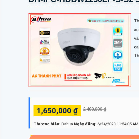
Th
xu
và
ca
Th
1,650,000 ₫
2,400,000 ₫
Thương hiệu:
Dahua
Ngày đăng:
6/24/2023 11:54:05 AM