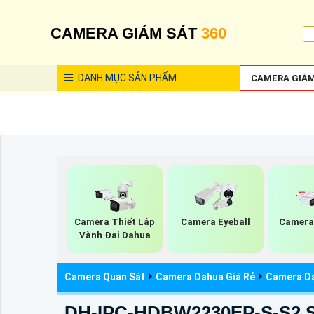
CAMERA GIÁM SÁT
360
DANH MỤC
SẢN PHẨM
CAMERA GIÁM
Camera Thiết Lập
Camera Eyeball
Camera
Vành Đai Dahua
Camera Quan Sát
Camera Dahua Giá Rẻ
Camera D
DH-IPC-HDBW2230EP-S-S2 S