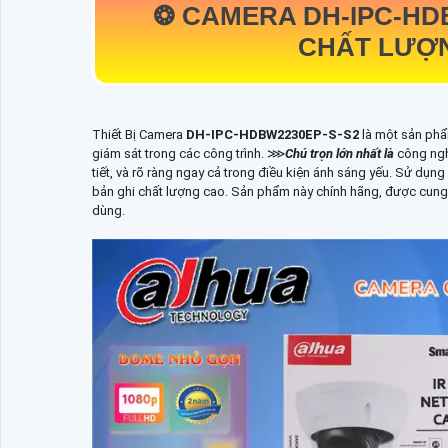
❂ CAMERA
DH-IPC-HD
CHẤT LƯỢ
Thiết Bị Camera
DH-IPC-HDBW2230EP-S-S2
là một sản phẩ
giám sát trong các công trình. ⋙
Chú trọn lớn nhất là
công ngh
tiết, và rõ ràng ngay cả trong điều kiện ánh sáng yếu. Sử dụng
bản ghi chất lượng cao. Sản phẩm này chính hãng, được cung 
dùng.