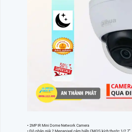
• 2MP IR Mini Dome Network Camera
• Độ phân giải 2 Megapixel cảm biến CMOS kích thước 1/2.7”.