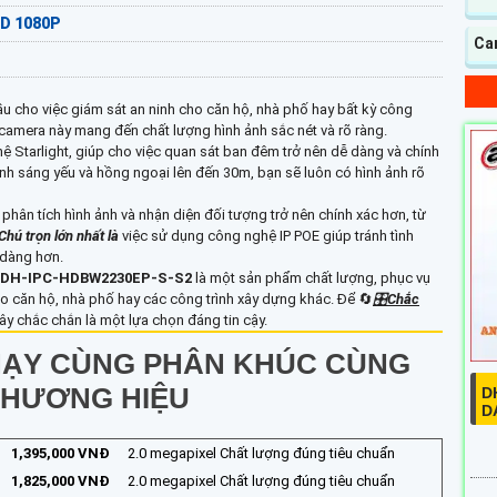
HD 1080P
Cam
ầu cho việc giám sát an ninh cho căn hộ, nhà phố hay bất kỳ công
 camera này mang đến chất lượng hình ảnh sắc nét và rõ ràng.
ệ Starlight, giúp cho việc quan sát ban đêm trở nên dễ dàng và chính
nh sáng yếu và hồng ngoại lên đến 30m, bạn sẽ luôn có hình ảnh rõ
phân tích hình ảnh và nhận diện đối tượng trở nên chính xác hơn, từ
Chú trọn lớn nhất là
việc sử dụng công nghệ IP POE giúp tránh tình
 dàng hơn.
DH-IPC-HDBW2230EP-S-S2
là một sản phẩm chất lượng, phục vụ
ho căn hộ, nhà phố hay các công trình xây dựng khác. Để 🔄
🎛
Chắc
ây chắc chắn là một lựa chọn đáng tin cậy.
ẠY CÙNG PHÂN KHÚC CÙNG
THƯƠNG HIỆU
D
D
1,395,000 VNĐ
2.0 megapixel Chất lượng đúng tiêu chuẩn
1,825,000 VNĐ
2.0 megapixel Chất lượng đúng tiêu chuẩn