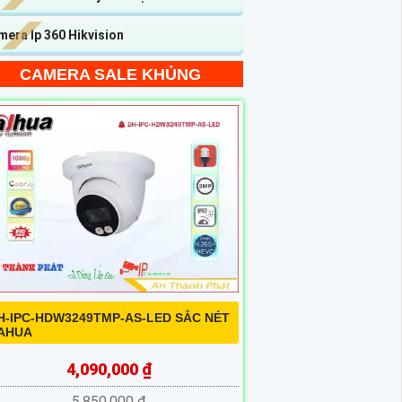
era Ip 360 Hikvision
CAMERA SALE KHỦNG
H-IPC-HDW3249TMP-AS-LED SẮC NÉT
AHUA
4,090,000 ₫
5,850,000 ₫