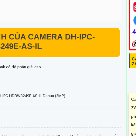
H CỦA CAMERA DH-IPC-
49E-AS-IL
C
Z
ảnh có độ phân giải cao.
DH-IPC-HDBW3249E-AS-IL Dahua (2MP)
Ca
ZA
ph
kế
gi