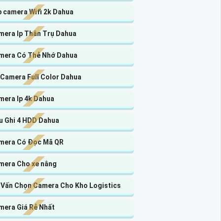
p camera Wifi 2k Dahua
mera Ip Thân Trụ Dahua
mera Có Thẻ Nhớ Dahua
 Camera Full Color Dahua
mera Ip 4k Dahua
u Ghi 4 HDD Dahua
mera Có Đọc Mã QR
mera Cho xe nâng
 Vấn Chọn Camera Cho Kho Logistics
mera Giá Rẻ Nhất