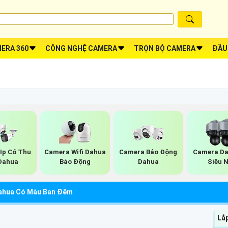
ERA 360
CÔNG NGHỆ CAMERA
TRỌN BỘ CAMERA
ĐẦU
Ip Có Thu
Camera Wifi Dahua
Camera Báo Động
Camera Da
Dahua
Báo Động
Dahua
Siêu 
ahua Có Màu Ban Đêm
Lắ