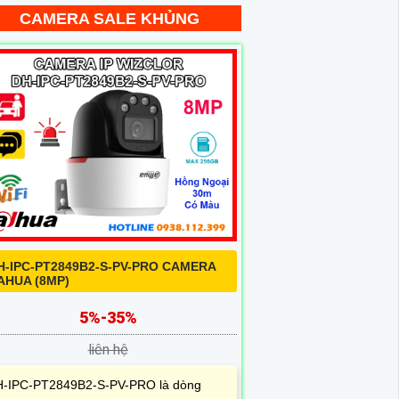
CAMERA SALE KHỦNG
H-IPC-PT2849B2-S-PV-PRO CAMERA
AHUA (8MP)
5%-35%
liên hệ
-IPC-PT2849B2-S-PV-PRO là dòng