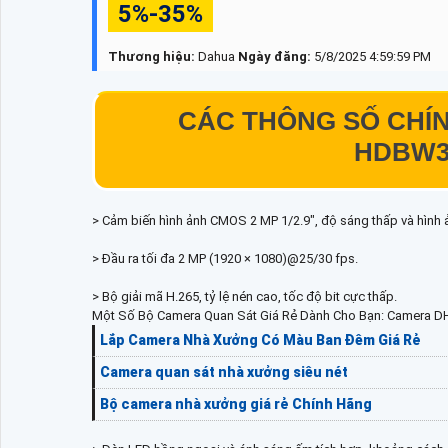
5%-35%
Thương hiệu:
Dahua
Ngày đăng:
5/8/2025 4:59:59 PM
CÁC THÔNG SỐ CHÍN
HDBW32
> Cảm biến hình ảnh CMOS 2 MP 1/2.9", độ sáng thấp và hình 
> Đầu ra tối đa 2 MP (1920 × 1080)@25/30 fps.
> Bộ giải mã H.265, tỷ lệ nén cao, tốc độ bit cực thấp.
Một Số Bộ Camera Quan Sát Giá Rẻ Dành Cho Bạn: Camera 
Lắp Camera Nhà Xưởng Có Màu Ban Đêm Giá Rẻ
Camera quan sát nhà xưởng siêu nét
Bộ camera nhà xưởng giá rẻ Chính Hãng