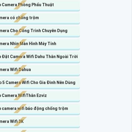
p Camera Phòng Phẩu Thuật
mera có chống trộm
mera Cho Công Trình Chuyên Dụng
mera Nhìn Màn Hình Máy Tính
p Đặt Camera Wifi Dahu Thân Ngoài Trời
mera Wifi Dahua
p 5 Camera Wifi Cho Gia Đình Nên Dùng
p Camera WifiThân Ezviz
p camera wifi báo động chống trộm
mera Wifi 3K