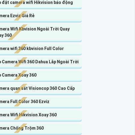
 đặt camera wifi Hikvision báo động
mera Ezviz Giá Rẻ
era Wifi Kbvision Ngoài Trời Quay
ay 360
era wifi 360 kbvision Full Color
p Camera Wifi 360 Dahua Lắp Ngoài Trời
p Camera Xoay 360
mera quan sát Visioncop 360 Cao Cấp
era Full Color 360 Ezviz
era Wifi Hikvision Xoay 360
mera Chống Trộm 360