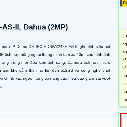
P
AS-IL Dahua (2MP)
Ca
ng
mera IP Dome DH-IPC-HDBW3249E-AS-IL ghi hình siêu nét
qu
P tích hợp hồng ngoại thông minh tầm xa 40m, cho hình ảnh
cô
 ràng trong mọi điều kiện ánh sáng. Camera tích hợp micro
và
i âm, khe cắm thẻ nhớ lên đến 512GB và công nghệ phát
hú
ện chính xác người, xe giúp nâng cao hiệu quả giám sát vượt
kh
i.
nư
mọ