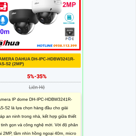
AMERA DAHUA DH-IPC-HDBW3241R-
AS-S2 (2MP)
5%-35%
Liên Hệ
mera IP dome DH-IPC-HDBW3241R-
S-S2 là lựa chọn hàng đầu cho giải
áp an ninh trong nhà, kết hợp giữa thiết
 tinh gọn và công nghệ mới. Với độ phân
ải 2MP, tầm nhìn hồng ngoại 40m, micro