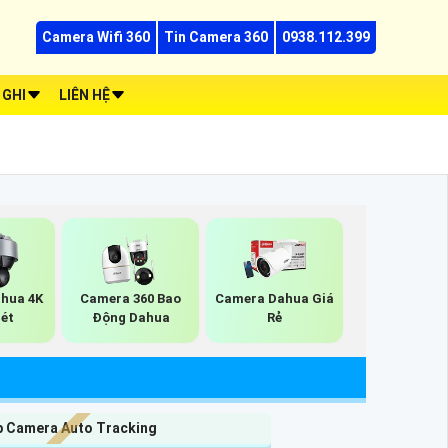
Camera Wifi 360
Tin Camera 360
0938.112.399
 GHI
LIÊN HỆ
hua 4K
Camera 360 Bao
Camera Dahua Giá
Nét
Động Dahua
Rẻ
p Camera Auto Tracking