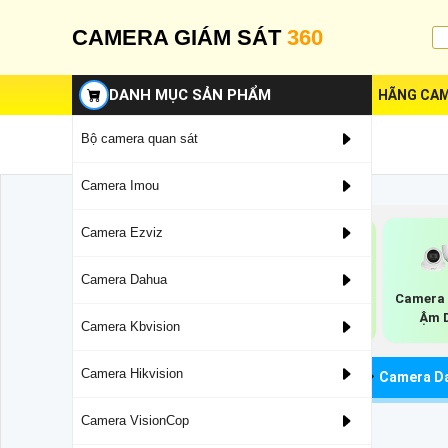
CAMERA GIÁM SÁT
360
DANH MỤC SẢN PHẨM
HÃNG CAM
Bộ camera quan sát
Camera Imou
Camera Ezviz
Camera Dahua
Camera TIOC
Camera Chống
Camera 
Dahua
Nhiễu 3D-DNR
Ậm 
Camera Kbvision
Dahua
Camera Hikvision
Camera Quan Sát
Camera Dahua Giá Rẻ
Camera D
Camera VisionCop