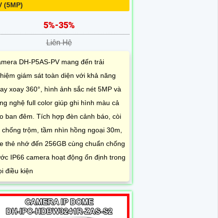
V (5MP)
5%-35%
Liên Hệ
mera DH-P5AS-PV mang đến trải
hiệm giám sát toàn diện với khả năng
ay xoay 360°, hình ảnh sắc nét 5MP và
ng nghệ full color giúp ghi hình màu cả
o ban đêm. Tích hợp đèn cảnh báo, còi
 chống trộm, tầm nhìn hồng ngoại 30m,
e thẻ nhớ đến 256GB cùng chuẩn chống
ớc IP66 camera hoạt động ổn định trong
i điều kiện