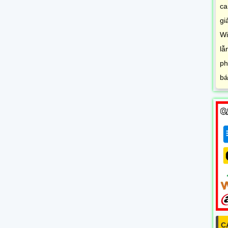
ca
gi
Wi
lẫ
ph
bá
C