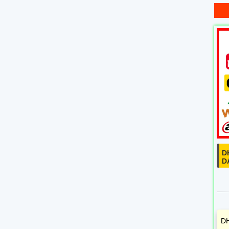
D
D
DH