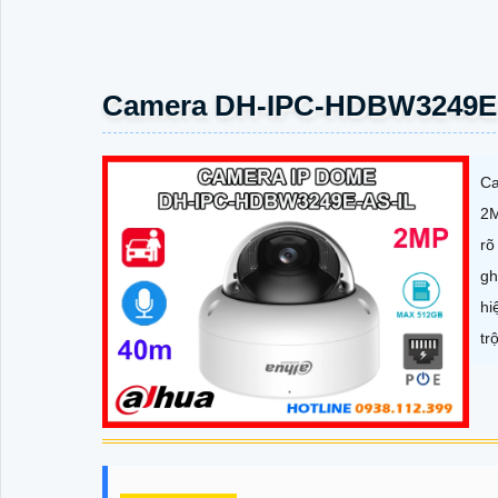
Camera DH-IPC-HDBW3249E-
Ca
2M
rõ
gh
hi
trộ