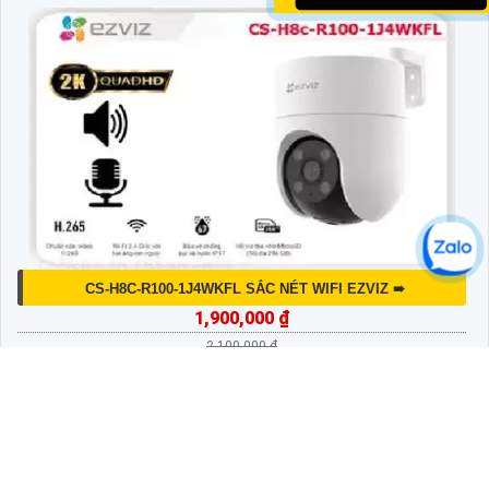
CS-H8C-R100-1J4WKFL SẮC NÉT WIFI EZVIZ ➠
1,900,000 ₫
2,100,000 ₫
Thiết bị Camera IP Wifi CS-H8c-R100-1J4WKFL là một lựa
chọn tuyệt vời cho việc giám sát gia đình và căn hộ của bạn.
Với độ phân giải cao lên đến 4.0 megapixel, camera này
mang...