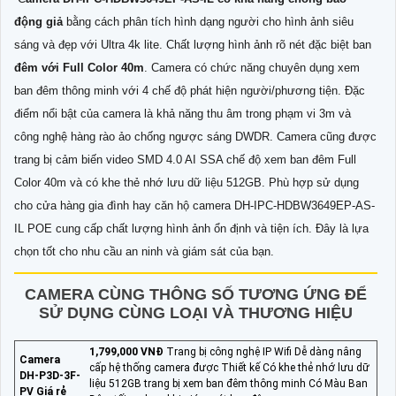
động giả
bằng cách phân tích hình dạng người cho hình ảnh siêu
sáng và đẹp với Ultra 4k lite. Chất lượng hình ảnh rõ nét đặc biệt ban
đêm với Full Color 40m
. Camera có chức năng chuyên dụng xem
ban đêm thông minh với 4 chế độ phát hiện người/phương tiện. Đặc
điểm nổi bật của camera là khả năng thu âm trong phạm vi 3m và
công nghệ hàng rào ảo chống ngược sáng DWDR. Camera cũng được
trang bị cảm biến video SMD 4.0 AI SSA chế độ xem ban đêm Full
Color 40m và có khe thẻ nhớ lưu dữ liệu 512GB. Phù hợp sử dụng
cho cửa hàng gia đình hay căn hộ camera DH-IPC-HDBW3649EP-AS-
IL POE cung cấp chất lượng hình ảnh ổn định và tiện ích. Đây là lựa
chọn tốt cho nhu cầu an ninh và giám sát của bạn.
CAMERA CÙNG THÔNG SỐ TƯƠNG ỨNG ĐỂ
SỬ DỤNG CÙNG LOẠI VÀ THƯƠNG HIỆU
1,799,000 VNĐ
Trang bị công nghệ IP Wifi Dễ dàng nâng
Camera
cấp hệ thống camera được Thiết kế Có khe thẻ nhớ lưu dữ
DH-P3D-3F-
liệu 512GB trang bị xem ban đêm thông minh Có Màu Ban
PV Giá rẻ