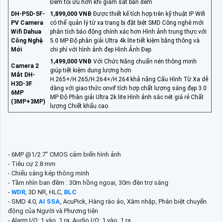
Ðêm tối ưu hơn khi giám sát ban đêm
DH-P5D-5F-
1,899,000 VNĐ
Được thiết kế tích hợp trên kỹ thuật IP Wifi
PV Camera
có thể quản lý từ xa trang bị đặt biệt SMD Công nghê mới
Wifi Dahua
phân tích báo động chính xác hơn Hình ảnh trung thực với
Công Nghệ
5.0 MP Độ phân giải Ultra 4k lite tiết kiệm băng thông và
Mới
chi phí với hình ảnh đẹp Hình Ảnh Đẹp
1,499,000 VNĐ
Với Chức Năng chuẩn nén thông minh
Camera 2
giúp tiết kiệm dung lượng hơn
Mắt DH-
H.265+/H.265/H.264+/H.264 khả năng Cấu Hình Từ Xa dễ
H3D-3F
dàng với giao thức onvif tích hợp chất lượng sáng đẹp 3.0
6MP
MP Độ Phân giải Ultra 2k lite Hình ảnh sắc nét giá rẻ Chất
(3MP+3MP)
lượng Chiết khấu cao
- 6MP @1/2.7" CMOS cảm biến hình ảnh
- Tiêu cự 2.8 mm
- Chiếu sáng kép thông minh
- Tầm nhìn ban đêm : 30m hồng ngoại, 30m đèn trợ sáng
-
WDR
, 3D NR, HLC,
BLC
- SMD 4.0,
AI SSA
, AcuPick, Hàng rào ảo, Xâm nhập, Phân biệt chuyển
động của Người và Phương tiện
- Alarm I/O: 1 vào, 1 ra; Audio I/O: 1 vào, 1 ra