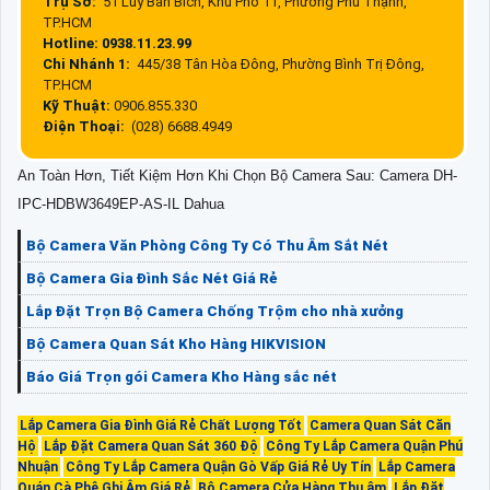
Trụ Sở:
51 Lũy Bán Bích, Khu Phố 11, Phường Phú Thạnh,
TP.HCM
Hotline: 0938.11.23.99
Chi Nhánh 1:
445/38 Tân Hòa Đông, Phường Bình Trị Đông,
TP.HCM
Kỹ Thuật:
0906.855.330
Điện Thoại:
(028) 6688.4949
An Toàn Hơn, Tiết Kiệm Hơn Khi Chọn Bộ Camera Sau: Camera DH-
IPC-HDBW3649EP-AS-IL Dahua
Bộ Camera Văn Phòng Công Ty Có Thu Âm Sắt Nét
Bộ Camera Gia Đình Sắc Nét Giá Rẻ
Lắp Đặt Trọn Bộ Camera Chống Trộm cho nhà xưởng
Bộ Camera Quan Sát Kho Hàng HIKVISION
Báo Giá Trọn gói Camera Kho Hàng sắc nét
Lắp Camera Gia Đình Giá Rẻ Chất Lượng Tốt
Camera Quan Sát Căn
Hộ
Lắp Đặt Camera Quan Sát 360 Độ
Công Ty Lắp Camera Quận Phú
Nhuận
Công Ty Lắp Camera Quận Gò Vấp Giá Rẻ Uy Tín
Lắp Camera
Quán Cà Phê Ghi Âm Giá Rẻ
Bộ Camera Cửa Hàng Thu âm
Lắp Đặt