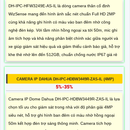
DH-IPC-HFW3249E-AS-IL là dòng camera thân cố định
WizSense mang đến hình ảnh sắc nét chuẩn Full HD 2MP
cùng khả năng ghi hình có màu vào ban đêm nhờ công
nghệ đèn kép. Với tầm nhìn hồng ngoại xa tới 50m, mic ghi
âm tích hợp và khả năng phân biệt chính xác giữa người và
xe giúp giám sát hiệu quả và giảm thiểu cảnh báo giả, hỗ trợ
khe thẻ nhớ lên đến 512GB, chuẩn chống nước IP67 giá rẻ
CAMERA IP DAHUA DH-IPC-HDBW3449R-ZAS-IL (4MP)
5%-35%
Camera IP Dome Dahua DH-IPC-HDBW3449R-ZAS-IL là lựa
chọn tối ưu cho giám sát trong nhà với độ phân giải 4MP
siêu nét, hỗ trợ ghi hình ban đêm có màu nhờ hồng ngoại
50m kết hợp đèn trợ sáng thông minh. Camera tích hợp