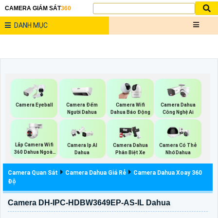
CAMERA GIÁM SÁT
360
DANH MỤC
Camera Đếm
Camera Eyeball
Camera Wifi
Camera Dahua
Người Dahua
Dahua Báo Động
Công Nghệ Ai
Lắp Camera Wifi
Camera Ip AI
Camera Dahua
Camera Có Thẻ
360 Dahua Ngoài
Dahua
Phân Biệt Xe
Nhớ Dahua
Trời
Camera Quan Sát
Camera Dahua Giá Rẻ
Camera Dahua Xoay 360
Độ
Camera DH-IPC-HDBW3649EP-AS-IL Dahua