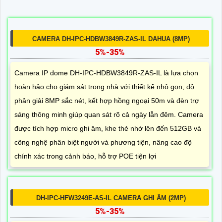
CAMERA DH-IPC-HDBW3849R-ZAS-IL DAHUA (8MP)
5%-35%
Camera IP dome DH-IPC-HDBW3849R-ZAS-IL là lựa chọn
hoàn hảo cho giám sát trong nhà với thiết kế nhỏ gọn, độ
phân giải 8MP sắc nét, kết hợp hồng ngoại 50m và đèn trợ
sáng thông minh giúp quan sát rõ cả ngày lẫn đêm. Camera
được tích hợp micro ghi âm, khe thẻ nhớ lên đến 512GB và
công nghệ phân biệt người và phương tiện, nâng cao độ
chính xác trong cảnh báo, hỗ trợ POE tiện lợi
DH-IPC-HFW3249E-AS-IL CAMERA GHI ÂM (2MP)
5%-35%