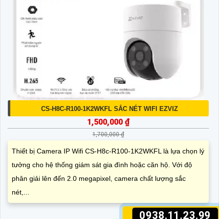
CS-H8C-R100-1K2WKFL SẮC NÉT WIFI EZVIZ
1,500,000 ₫
1,700,000 ₫
Thiết bị Camera IP Wifi CS-H8c-R100-1K2WKFL là lựa chọn lý
tưởng cho hệ thống giám sát gia đình hoặc căn hộ. Với độ
phân giải lên đến 2.0 megapixel, camera chất lượng sắc
nét,...
0938.11.23.99