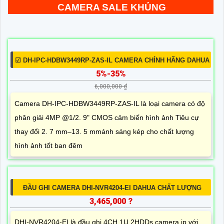
CAMERA SALE KHỦNG
☑ DH-IPC-HDBW3449RP-ZAS-IL CAMERA CHÍNH HÃNG DAHUA
5%-35%
6,000,000 ₫
Camera DH-IPC-HDBW3449RP-ZAS-IL là loại camera có độ
phân giải 4MP @1/2. 9" CMOS cảm biến hình ảnh Tiêu cự
thay đổi 2. 7 mm–13. 5 mmánh sáng kép cho chất lượng
hình ảnh tốt ban đêm
ĐẦU GHI CAMERA DHI-NVR4204-EI DAHUA CHẤT LƯỢNG
3,465,000 ?
DHI-NVR4204-EI là đầu ghi 4CH 1U 2HDDs camera ip với