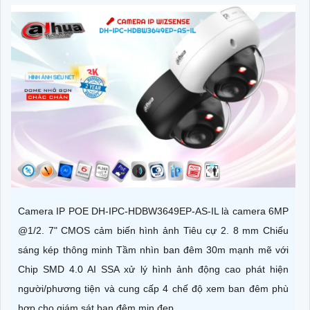
Camera IP POE DH-IPC-HDBW3649EP-AS-IL là camera 6MP
@1/2. 7" CMOS cảm biến hình ảnh Tiêu cự 2. 8 mm Chiếu
sáng kép thông minh Tầm nhìn ban đêm 30m mạnh mẽ với
Chip SMD 4.0 AI SSA xử lý hình ảnh động cao phát hiện
người/phương tiện và cung cấp 4 chế độ xem ban đêm phù
hợp cho giám sát ban đêm mịn đẹp