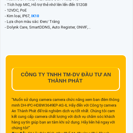
- Tích hợp MIC, Hỗ trợ thẻ nhớ lên lến đến 512GB
- 12VDC, PoE
- Kim loại, IP67,
IK10
- Lựa chọn màu sắc: Đen/ Trắng
- Dolynk Care, SmartDDNS, Auto Register, ONVIF,...
CÔNG TY TNHH TM-DV ĐẦU TƯ AN
THÀNH PHÁT
"Muốn sử dụng camera camera chức năng xem ban đêm thông
minh DH-IPC-HDBW3649EP-AS-IL Hãy đến với Công ty camera
An Thành Phát để trải nghiệm dịch vụ tốt nhất. Chúng tôi cam
kết cung cấp camera chất lượng với dịch vụ chăm sóc khách
hàng uy tín giúp bạn an tâm khi sử dụng. Hãy liên hệ ngay với
chúng tôi!"