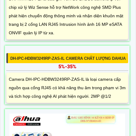
chip xử lý Wiz Sense hỗ trợ NetWork công nghệ SMD Plus
phát hiện chuyển động thông minh và nhận diện khuôn mặt
trang bị 2 cổng LAN RJ45 Intrusion hình ảnh 16 MP eSATA
ONVIF quản lý IP từ xa.
DH-IPC-HDBW3249RP-ZAS-IL CAMERA CHẤT LƯỢNG DAHUA
5%-35%
Camera DH-IPC-HDBW3249RP-ZAS-IL là loại camera cấp
nguồn qua cổng RJ45 có khả năng thu âm trong phạm vi 3m
và tích hợp công nghệ AI phát hiện người. 2MP @1/2