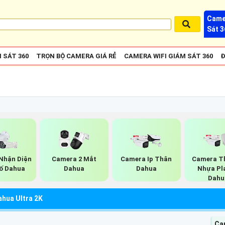
Came
Sát 3
 SÁT 360
TRỌN BỘ CAMERA GIÁ RẺ
CAMERA WIFI GIÁM SÁT 360
Đ
Nhận Diện
Camera 2 Mắt
Camera Ip Thân
Camera Th
ố Dahua
Dahua
Dahua
Nhựa Pl
Dahu
hua Ultra 2K
Ca