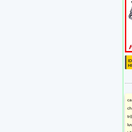
I
H
ca
ch
tr
lư