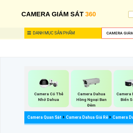
CAMERA GIÁM SÁT
360
DANH MỤC
SẢN PHẨM
CAMERA GIÁM
Camera Có Thẻ
Camera Dahua
Camera 
Nhớ Dahua
Hồng Ngoại Ban
Biển S
Đêm
Camera Quan Sát
Camera Dahua Giá Rẻ
Camera Da