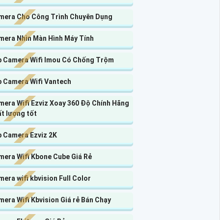
mera Cho Công Trình Chuyên Dụng
mera Nhìn Màn Hình Máy Tính
p Camera Wifi Imou Có Chống Trộm
p Camera Wifi Vantech
mera Wifi Ezviz Xoay 360 Độ Chính Hãng
t lượng tốt
p Camera Ezviz 2K
mera Wifi Kbone Cube Giá Rẻ
era wifi kbvision Full Color
era Wifi Kbvision Giá rẻ Bán Chạy