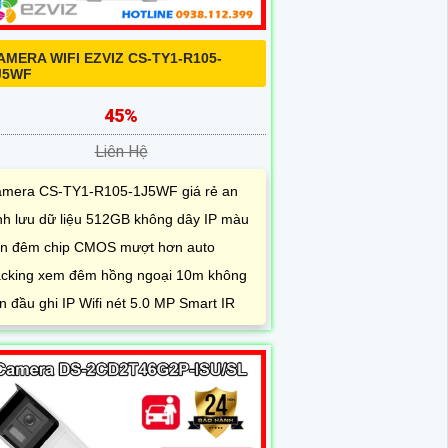
AMERA WIFI EZVIZ CS-TY1-R105-
J5WF
45%
Liên Hệ
mera CS-TY1-R105-1J5WF giá rẻ an
nh lưu dữ liệu 512GB không dây IP màu
n đêm chip CMOS mượt hơn auto
acking xem đêm hồng ngoại 10m không
n đầu ghi IP Wifi nét 5.0 MP Smart IR