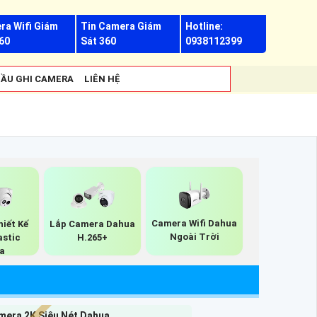
ra Wifi Giám
Tin Camera Giám
Hotline:
60
Sát 360
0938112399
ẦU GHI CAMERA
LIÊN HỆ
Camera Wifi Dahua
iết Kế
Lắp Camera Dahua
Ngoài Trời
astic
H.265+
a
mera 2K Siêu Nét Dahua