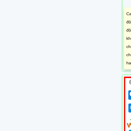
Ca
độ
độ
kh
ch
ch
ha