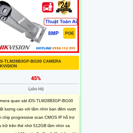
DS-TLM28B3GP-BI100 CAMERA
IKVISION
45%
Liên Hệ
mera quan sát iDS-TLM28B3GP-BI100
ất lượng cao với tầm nhìn ban đêm vượt
ội chip progressive scan CMOS IP hỗ trợ
u trữ trên thẻ nhớ 512GB tầm nhìn xa