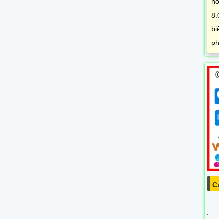
hồ
8.
bi
ph
C