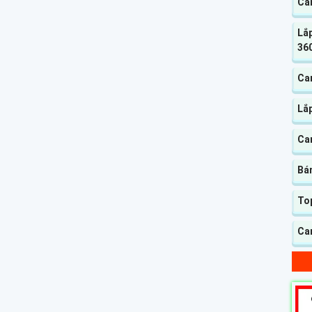
Ca
Lắp
360
Ca
Lắ
Ca
Bá
To
Ca