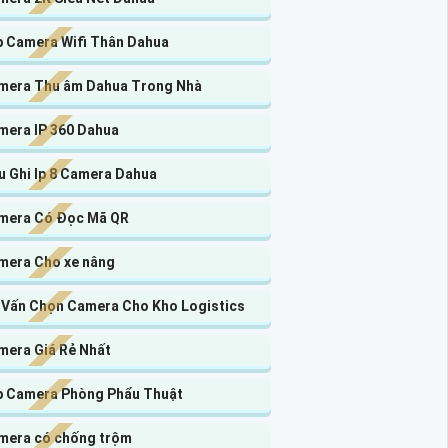
p Camera Wifi Thân Dahua
mera Thu âm Dahua Trong Nhà
mera IP 360 Dahua
u Ghi Ip 8 Camera Dahua
mera Có Đọc Mã QR
mera Cho xe nâng
 Vấn Chọn Camera Cho Kho Logistics
mera Giá Rẻ Nhất
p Camera Phòng Phẩu Thuật
mera có chống trộm