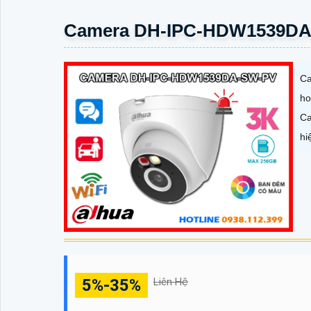
Camera DH-IPC-HDW1539DA
Ca
ho
Ca
hi
5%-35%
Liên Hệ