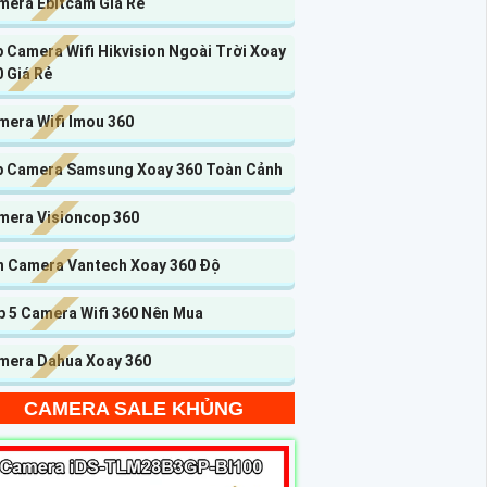
mera Ebitcam Giá Rẻ
 Camera Wifi Hikvision Ngoài Trời Xoay
 Giá Rẻ
mera Wifi Imou 360
p Camera Samsung Xoay 360 Toàn Cảnh
mera Visioncop 360
n Camera Vantech Xoay 360 Độ
p 5 Camera Wifi 360 Nên Mua
mera Dahua Xoay 360
CAMERA SALE KHỦNG