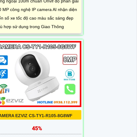
ng ngoại 100m chuẩn Onvif độ phân giải
0 MP công nghệ IP camera AI nhận diện
ển số xe tốc độ cao màu sắc sáng đẹp
ù hợp sử dụng trong Giao Thông
AMERA EZVIZ CS-TY1-R105-8G8WF
45%