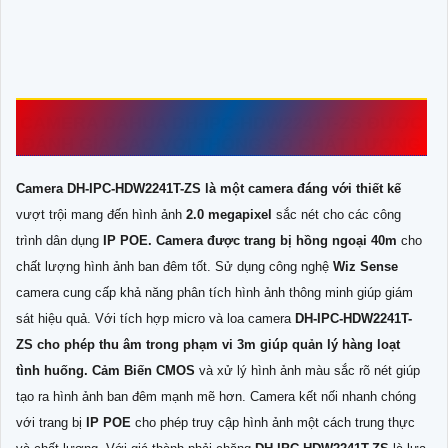
CAMERA DAHUA
DH-IPC-HDW2241T-ZS
ĐƯỢC
ĐÁNH GÍA CAO VỚI THÔNG SỐ CHẤT LƯỢNG
Camera DH-IPC-HDW2241T-ZS là một camera đáng với thiết kế
vượt trội mang đến hình ảnh
2.0 megapixel
sắc nét cho các công
trình dân dụng
IP POE. Camera được trang bị hồng ngoại 40m
cho
chất lượng hình ảnh ban đêm tốt. Sử dụng công nghệ
Wiz Sense
camera cung cấp khả năng phân tích hình ảnh thông minh giúp giám
sát hiệu quả. Với tích hợp micro và loa camera
DH-IPC-HDW2241T-
ZS
cho phép thu âm trong phạm vi 3m giúp quản lý hàng loạt
tình huống.
Cảm Biến CMOS
và xử lý hình ảnh màu sắc rõ nét giúp
tạo ra hình ảnh ban đêm mạnh mẽ hơn. Camera kết nối nhanh chóng
với trang bị
IP POE
cho phép truy cập hình ảnh một cách trung thực