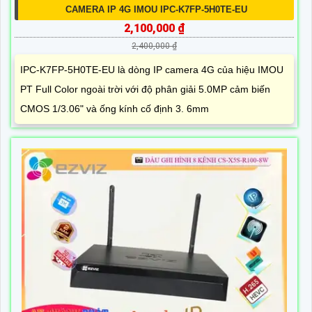
CAMERA IP 4G IMOU IPC-K7FP-5H0TE-EU
2,100,000 ₫
2,400,000 ₫
IPC-K7FP-5H0TE-EU là dòng IP camera 4G của hiệu IMOU
PT Full Color ngoài trời với độ phân giải 5.0MP cảm biến
CMOS 1/3.06" và ống kính cố định 3. 6mm