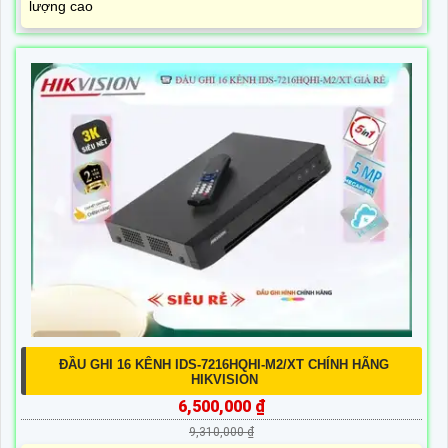
lượng cao
ĐẦU GHI 16 KÊNH IDS-7216HQHI-M2/XT CHÍNH HÃNG
HIKVISION
6,500,000 ₫
9,310,000 ₫