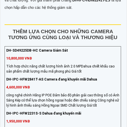
và chất lượng. Với giá thành phải chăng
DH-IPC-HDW2241T-ZS
là lựa
chọn hấp dẫn cho các hệ thống giám sát.
THÊM LỰA CHỌN CHO NHỮNG CAMERA
TƯƠNG ỨNG CÙNG LOẠI VÀ THƯƠNG HIỆU
DH-SD49225DB-HC Camera Giám Sát
10,800,000 VNĐ
Tích hợp chức năng chất lượng hình ảnh 2.0 MPDahua chiết khấu cao
sản phẩm chất lượng mẫu mã phong phú Giá tốt
DH-IPC-HFW2841T-AS Camera đang khuyến mãi Dahua
4,600,000 VNĐ
công nghệ chính Hãng IP POE Đảm bảo độ phân giải cao thông số có Ánh
Sáng Kép có thể lựa chọn hồng ngoại hoặc đèn chiếu sáng Công nghệ xử
lý hình ảnh thiếu sáng Hồng Ngoại SMD Chất lượng Giá tốt
DH-IPC-HFW2231S-S Dahua đang khuyến mãi
1,950,000 VNĐ