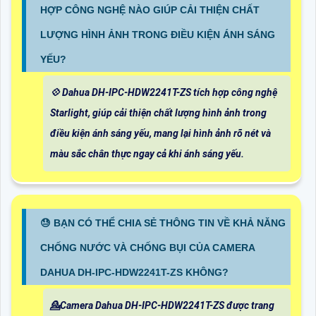
HỢP CÔNG NGHỆ NÀO GIÚP CẢI THIỆN CHẤT
LƯỢNG HÌNH ẢNH TRONG ĐIỀU KIỆN ÁNH SÁNG
YẾU?
💠 Dahua DH-IPC-HDW2241T-ZS tích hợp công nghệ
Starlight, giúp cải thiện chất lượng hình ảnh trong
điều kiện ánh sáng yếu, mang lại hình ảnh rõ nét và
màu sắc chân thực ngay cả khi ánh sáng yếu.
😓 BẠN CÓ THỂ CHIA SẺ THÔNG TIN VỀ KHẢ NĂNG
CHỐNG NƯỚC VÀ CHỐNG BỤI CỦA CAMERA
DAHUA DH-IPC-HDW2241T-ZS KHÔNG?
💁Camera Dahua DH-IPC-HDW2241T-ZS được trang