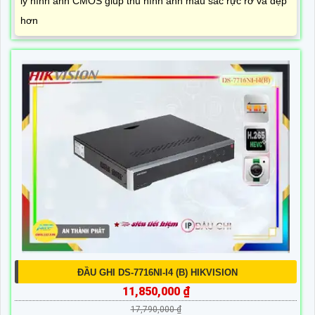
lý hình ảnh CMOS giúp thu hình ảnh màu sắc rực rỡ và đẹp
hơn
ĐẦU GHI DS-7716NI-I4 (B) HIKVISION
11,850,000 ₫
17,790,000 ₫