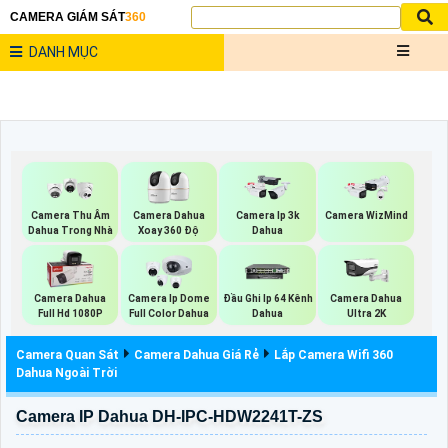
CAMERA GIÁM SÁT
360
DANH MỤC
Camera Thu Âm
Camera Dahua
Camera Ip 3k
Camera WizMind
Dahua Trong Nhà
Xoay 360 Độ
Dahua
Camera Dahua
Camera Ip Dome
Đầu Ghi Ip 64 Kênh
Camera Dahua
Full Hd 1080P
Full Color Dahua
Dahua
Ultra 2K
Camera Quan Sát
Camera Dahua Giá Rẻ
Lắp Camera Wifi 360
Dahua Ngoài Trời
Camera IP Dahua DH-IPC-HDW2241T-ZS