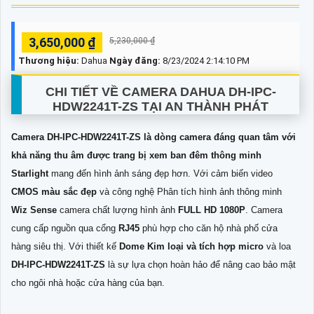
3,650,000 ₫
5,230,000 ₫
Thương hiệu:
Dahua
Ngày đăng:
8/23/2024 2:14:10 PM
CHI TIẾT VỀ CAMERA DAHUA
DH-IPC-
HDW2241T-ZS
TẠI AN THÀNH PHÁT
Camera DH-IPC-HDW2241T-ZS là dòng camera đáng quan tâm với
khả năng thu âm được trang bị xem ban đêm thông minh
Starlight
mang đến hình ảnh sáng đẹp hơn. Với cảm biến video
CMOS màu sắc đẹp
và công nghệ Phân tích hình ảnh thông minh
Wiz Sense
camera chất lượng hình ảnh
FULL HD 1080P
. Camera
cung cấp nguồn qua cổng
RJ45
phù hợp cho căn hộ nhà phố cửa
hàng siêu thị. Với thiết kế
Dome Kim loại và tích hợp micro
và loa
DH-IPC-HDW2241T-ZS
là sự lựa chọn hoàn hảo để nâng cao bảo mật
cho ngôi nhà hoặc cửa hàng của bạn.