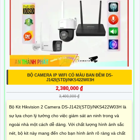
BỘ CAMERA IP WIFI CÓ MÀU BAN ĐÊM DS-
J142I(STD)/NKS422W03H
2,380,000 ₫
3,400,000 ₫
Bộ Kit Hikvision 2 Camera DS-J142I(STD)/NKS422W03H là
sự lựa chọn lý tưởng cho việc giám sát an ninh trong và
ngoài nhà một cách dễ dàng. Với chất lượng hình ảnh sắc
nét, bộ kit này mang đến cho bạn hình ảnh rõ ràng và chất