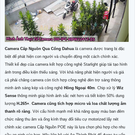
Camera Cấp Nguồn Qua Cổng Dahua
là camera được trang bị đặc
biệt để phát hiện con người và chuyển động một cách chính xác.
Thiết kế đẹp của camera kết hợp công nghệ Starlight giúp tái tạo hình
ảnh trong điều kiện thiếu sáng. Với khả năng phát hiện người và giá
cả phải chăng camera còn tích hợp công nghệ đèn trợ sáng thông
minh ánh sáng kép và công nghệ
Hồng Ngoại 40m
. Chip xử lý
Wiz
Sense
thông minh giúp hình ảnh sắc nét hơn và tiết kiệm 50% dung
lượng
H.265+
.
Camera cũng tích hợp micro và loa chất lượng âm
thanh rõ ràng
. Với cấu hình mạnh mẽ khả năng quay màu ban đêm
chức năng thu âm và ống kính thay đổi tiêu cự motorized lấy nét
chỉnh xác camera Cấp Nguồn POE này là lựa chọn phù hợp cho nhu
cầu an ninh của bạn. Hãy liên hệ với An Thành Phát để được tư vấn