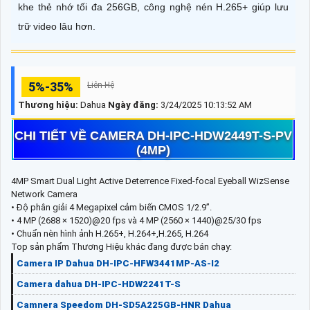
khe thẻ nhớ tối đa 256GB, công nghệ nén H.265+ giúp lưu
trữ video lâu hơn.
5%-35%
Liên Hệ
Thương hiệu:
Dahua
Ngày đăng:
3/24/2025 10:13:52 AM
CHI TIẾT VỀ CAMERA DH-IPC-HDW2449T-S-PV
(4MP)
4MP Smart Dual Light Active Deterrence Fixed-focal Eyeball WizSense
Network Camera
• Độ phân giải 4 Megapixel cảm biến CMOS 1/2.9”.
• 4 MP (2688 × 1520)@20 fps và 4 MP (2560 × 1440)@25/30 fps
• Chuẩn nèn hình ảnh H.265+, H.264+,H.265, H.264
Top sản phẩm Thương Hiệu khác đang được bán chạy:
Camera IP Dahua DH-IPC-HFW3441MP-AS-I2
Camera dahua DH-IPC-HDW2241T-S
Camnera Speedom DH-SD5A225GB-HNR Dahua