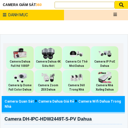
CAMERA GIÁM SÁT
360
DANH MỤC
Camera Dahua
Camera Dahua 4K
Camera Có Thẻ
Camera IP PoE
Full Hd 1080P
Siêu Nét
Nhớ Dahua
Dahua
Camera Ip Dome
Camera Zoom
Camera 360
Camera Nhà
Full Color Dahua
25X Dahua
Trong Nhà
Xưởng Dahua
Camera Quan Sát
Camera Dahua Giá Rẻ
Camera Wifi Dahua Trong
Nhà
Camera DH-IPC-HDW2449T-S-PV Dahua