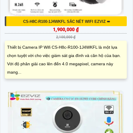
CS-H8C-R100-1J4WKFL SẮC NÉT WIFI EZVIZ ➠
1,900,000 ₫
2,100,000 ₫
Thiết bị Camera IP Wifi CS-H8c-R100-1J4WKFL là một lựa
chọn tuyệt vời cho việc giám sát gia đình và căn hộ của bạn.
Với độ phân giải cao lên đến 4.0 megapixel, camera này
mang...