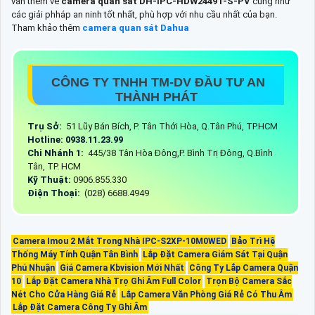
vấn thêm về
camera quan sát
DH-IPC-HDW2449T-S-PV
cũng như
các giải phháp an ninh tốt nhất, phù hợp với nhu cầu nhất của bạn.
Tham khảo thêm
camera quan sát Dahua
CÔNG TY TNHH TM-DV ĐẦU TƯ AN
THÀNH PHÁT
Trụ Sở:
51 Lũy Bán Bích, P. Tân Thới Hòa, Q.Tân Phú, TP.HCM
Hotline: 0938.11.23.99
Chi Nhánh 1:
445/38 Tân Hòa Đông,P. Bình Trị Đông, Q.Bình
Tân, TP. HCM
Kỹ Thuật:
0906.855.330
Điện Thoại:
(028) 6688.4949
Camera Imou 2 Mắt Trong Nhà IPC-S2XP-10M0WED
Bảo Trì Hệ
Thống Máy Tính Quận Tân Bình
Lắp Đặt Camera Giám Sát Tại Quận
Phú Nhuận
Giá Camera Kbvision Mới Nhất
Công Ty Lắp Camera Quận
10
Lắp Đặt Camera Nhà Trọ Ghi Âm Full Color
Trọn Bộ Camera Sắc
Nét Cho Cửa Hàng Giá Rẻ
Lắp Camera Văn Phòng Giá Rẻ Có Thu Âm
Lắp Đặt Camera Công Ty Ghi Âm