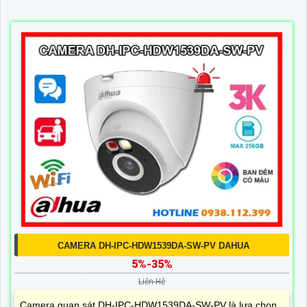
CAMERA DH-IPC-HDW1539DA-SW-PV DAHUA
5%-35%
Liên Hệ
Camera quan sát DH-IPC-HDW1539DA-SW-PV là lựa chọn