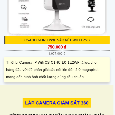
CS-C1HC-E0-1E2WF SẮC NÉT WIFI EZVIZ
750,000 ₫
1,077,000 ₫
Thiết bị Camera IP Wifi CS-C1HC-E0-1E2WF là lựa chọn
hàng đầu với độ phân giải sắc nét lên đến 2.0 megapixel,
mang đến hình ảnh chất lượng đúng tiêu chuẩn
LẮP CAMERA GIÁM SÁT 360