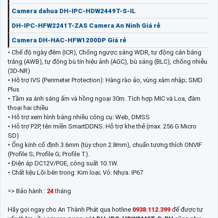
Camera dahua DH-IPC-HDW2449T-S-IL
DH-IPC-HFW2241T-ZAS Camera An Ninh Giá rẻ
Camera DH-HAC-HFW1200DP Giá rẻ
• Chế độ ngày đêm (ICR), Chống ngược sáng WDR, tự động cân bằng
trắng (AWB), tự động bù tín hiệu ảnh (AGC), bù sáng (BLC), chống nhiễu
(3D-NR)
• Hỗ trợ IVS (Perimeter Protection): Hàng rào ảo, vùng xâm nhập; SMD
Plus
• Tầm xa ánh sáng ấm và hồng ngoại 30m. Tích hợp MIC và Loa, đàm
thoại hai chiều
• Hỗ trợ xem hình bằng nhiều công cụ: Web, DMSS
• Hỗ trợ P2P, tên miền SmartDDNS. Hỗ trợ khe thẻ (max. 256 G Micro
SD)
• Ống kính cố định 3.6mm (tùy chọn 2.8mm), chuẩn tương thích ONVIF
(Profile S; Profile G; Profile T).
• Điện áp DC12V/POE, công suất 10.1W.
• Chất liệu Lõi bên trong: Kim loại; Vỏ: Nhựa. IP67
=> Bảo hành :
24
tháng
Hãy gọi ngay cho An Thành Phát qua hotline
0938.112.399
để được tư