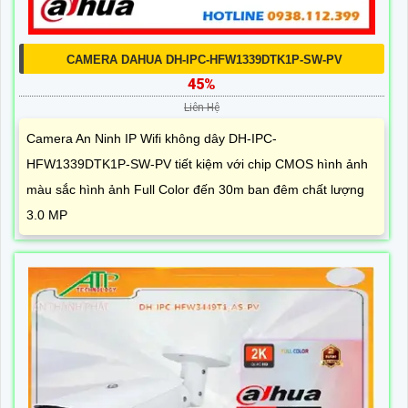
CAMERA DAHUA DH-IPC-HFW1339DTK1P-SW-PV
45%
Liên Hệ
Camera An Ninh IP Wifi không dây DH-IPC-
HFW1339DTK1P-SW-PV tiết kiệm với chip CMOS hình ảnh
màu sắc hình ảnh Full Color đến 30m ban đêm chất lượng
3.0 MP