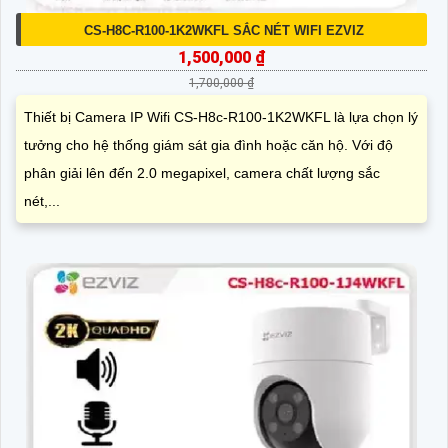
CS-H8C-R100-1K2WKFL SẮC NÉT WIFI EZVIZ
1,500,000 ₫
1,700,000 ₫
Thiết bị Camera IP Wifi CS-H8c-R100-1K2WKFL là lựa chọn lý
tưởng cho hệ thống giám sát gia đình hoặc căn hộ. Với độ
phân giải lên đến 2.0 megapixel, camera chất lượng sắc
nét,...