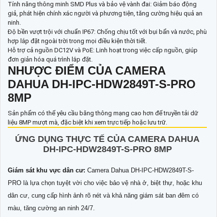
Tính năng thông minh SMD Plus và bảo vệ vành đai: Giảm báo động
giả, phát hiện chính xác người và phương tiện, tăng cường hiệu quả an
ninh.
Độ bền vượt trội với chuẩn IP67: Chống chịu tốt với bụi bẩn và nước, phù
hợp lắp đặt ngoài trời trong mọi điều kiện thời tiết.
Hỗ trợ cả nguồn DC12V và PoE: Linh hoạt trong việc cấp nguồn, giúp
đơn giản hóa quá trình lắp đặt.
NHƯỢC ĐIỂM CỦA CAMERA
DAHUA DH-IPC-HDW2849T-S-PRO
8MP
Sản phẩm có thể yêu cầu băng thông mạng cao hơn để truyền tải dữ
liệu 8MP mượt mà, đặc biệt khi xem trực tiếp hoặc lưu trữ.
ỨNG DỤNG THỰC TẾ CỦA CAMERA DAHUA
DH-IPC-HDW2849T-S-PRO 8MP
Giám sát khu vực dân cư:
Camera Dahua DH-IPC-HDW2849T-S-
PRO là lựa chọn tuyệt vời cho việc bảo vệ nhà ở, biệt thự, hoặc khu
dân cư, cung cấp hình ảnh rõ nét và khả năng giám sát ban đêm có
màu, tăng cường an ninh 24/7.