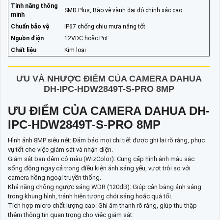
Tính năng thông
SMD Plus, Bảo vệ vành đai độ chính xác cao
minh
Chuẩn bảo vệ
IP67 chống chịu mưa nắng tốt
Nguồn điện
12VDC hoặc PoE
Chất liệu
Kim loại
ƯU VÀ NHƯỢC ĐIỂM CỦA CAMERA DAHUA
DH-IPC-HDW2849T-S-PRO 8MP
ƯU ĐIỂM CỦA CAMERA DAHUA DH-
IPC-HDW2849T-S-PRO 8MP
Hình ảnh 8MP siêu nét: Đảm bảo mọi chi tiết được ghi lại rõ ràng, phục
vụ tốt cho việc giám sát và nhận diện.
Giám sát ban đêm có màu (WizColor): Cung cấp hình ảnh màu sắc
sống động ngay cả trong điều kiện ánh sáng yếu, vượt trội so với
camera hồng ngoại truyền thống.
Khả năng chống ngược sáng WDR (120dB): Giúp cân bằng ánh sáng
trong khung hình, tránh hiện tượng chói sáng hoặc quá tối.
Tích hợp micro chất lượng cao: Ghi âm thanh rõ ràng, giúp thu thập
thêm thông tin quan trọng cho việc giám sát.