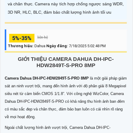
và chân thực. Camera này tích hợp chống ngược sáng WDR,
3D NR, HLC, BLC, đảm bảo chất lượng hình ảnh tối ưu
5%-35%
liên hệ
Thương hiệu:
Dahua
Ngày đăng:
7/18/2025 5:02:48 PM
GIỚI THIỆU CAMERA DAHUA DH-IPC-
HDW2849T-S-PRO 8MP
Camera Dahua DH-IPC-HDW2849T-S-PRO 8MP
là một giải pháp giám
sát an ninh vượt trội, mang đến hình ảnh với độ phân giải 8 Megapixel
siêu nét từ cảm biến CMOS 1/1.8”. Với công nghệ WizColor, Camera
Dahua DH-IPC-HDW2849T-S-PRO có khả năng thu hình ảnh ban đêm
có màu sắc đẹp và chân thực, đảm bảo bạn luôn có cái nhìn rõ ràng
về mọi hoạt động.
Ngoài chất lượng hình ảnh vượt trội, Camera Dahua DH-IPC-