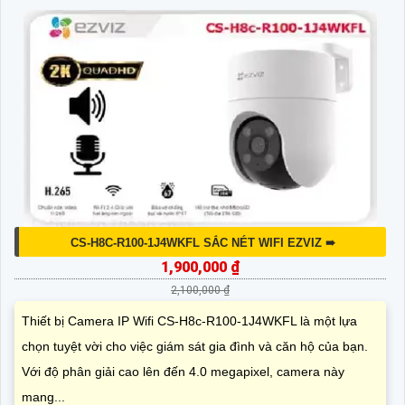
CS-H8C-R100-1J4WKFL SẮC NÉT WIFI EZVIZ ➠
1,900,000 ₫
2,100,000 ₫
Thiết bị Camera IP Wifi CS-H8c-R100-1J4WKFL là một lựa
chọn tuyệt vời cho việc giám sát gia đình và căn hộ của bạn.
Với độ phân giải cao lên đến 4.0 megapixel, camera này
mang...