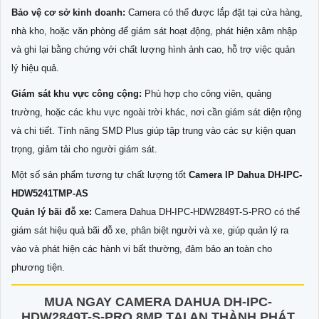
Bảo vệ cơ sở kinh doanh:
Camera có thể được lắp đặt tại cửa hàng,
nhà kho, hoặc văn phòng để giám sát hoạt động, phát hiện xâm nhập
và ghi lại bằng chứng với chất lượng hình ảnh cao, hỗ trợ việc quản
lý hiệu quả.
Giám sát khu vực công cộng:
Phù hợp cho công viên, quảng
trường, hoặc các khu vực ngoài trời khác, nơi cần giám sát diện rộng
và chi tiết. Tính năng SMD Plus giúp tập trung vào các sự kiện quan
trọng, giảm tải cho người giám sát.
Một số sản phẩm tương tự chất lượng tốt
Camera IP Dahua DH-IPC-
HDW5241TMP-AS
Quản lý bãi đỗ xe:
Camera Dahua DH-IPC-HDW2849T-S-PRO có thể
giám sát hiệu quả bãi đỗ xe, phân biệt người và xe, giúp quản lý ra
vào và phát hiện các hành vi bất thường, đảm bảo an toàn cho
phương tiện.
MUA NGAY CAMERA DAHUA DH-IPC-
HDW2849T-S-PRO 8MP TẠI AN THÀNH PHÁT