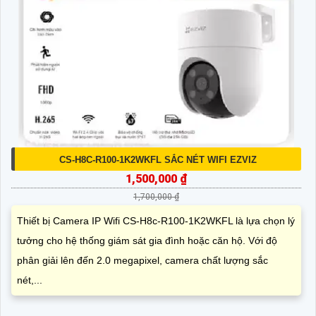
CS-H8C-R100-1K2WKFL SẮC NÉT WIFI EZVIZ
1,500,000 ₫
1,700,000 ₫
Thiết bị Camera IP Wifi CS-H8c-R100-1K2WKFL là lựa chọn lý
tưởng cho hệ thống giám sát gia đình hoặc căn hộ. Với độ
phân giải lên đến 2.0 megapixel, camera chất lượng sắc
nét,...