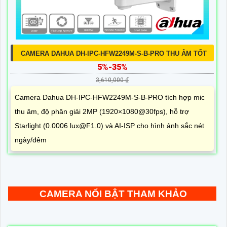
CAMERA DAHUA DH-IPC-HFW2249M-S-B-PRO THU ÂM TỐT
5%-35%
3,610,000 ₫
Camera Dahua DH-IPC-HFW2249M-S-B-PRO tích hợp mic
thu âm, độ phân giải 2MP (1920×1080@30fps), hỗ trợ
Starlight (0.0006 lux@F1.0) và AI-ISP cho hình ảnh sắc nét
ngày/đêm
CAMERA NỔI BẬT THAM KHẢO