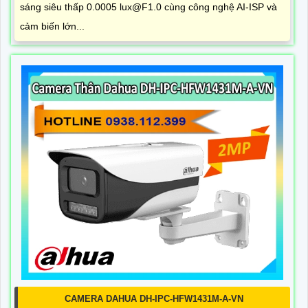
sáng siêu thấp 0.0005 lux@F1.0 cùng công nghệ AI-ISP và
cảm biến lớn...
CAMERA DAHUA DH-IPC-HFW1431M-A-VN