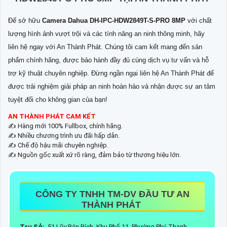
Để sở hữu
Camera Dahua DH-IPC-HDW2849T-S-PRO 8MP
với chất
lượng hình ảnh vượt trội và các tính năng an ninh thông minh, hãy
liên hệ ngay với An Thành Phát. Chúng tôi cam kết mang đến sản
phẩm chính hãng, được bảo hành đầy đủ cùng dịch vụ tư vấn và hỗ
trợ kỹ thuật chuyên nghiệp. Đừng ngần ngại liên hệ An Thành Phát để
được trải nghiệm giải pháp an ninh hoàn hảo và nhận được sự an tâm
tuyệt đối cho không gian của bạn!
AN THÀNH PHÁT CAM KẾT
✍️ Hàng mới 100% Fullbox, chính hãng.
✍️ Nhiều chương trình ưu đãi hấp dẫn.
✍️ Chế độ hậu mãi chuyên nghiệp.
✍️ Nguồn gốc xuất xứ rõ ràng, đảm bảo từ thương hiệu lớn.
CÔNG TY TNHH TM-DV ĐẦU TƯ AN
THÀNH PHÁT
Trụ Sở:
51 Lũy Bán Bích, Khu Phố 11, Phường Phú Thạnh,