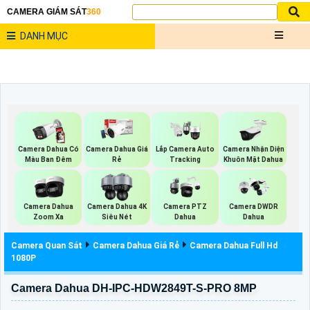
CAMERA GIÁM SÁT
360
DANH MỤC
Camera Nhận Diện
Camera Dahua Có
Camera Dahua Giá
Lắp Camera Auto
Khuôn Mặt Dahua
Màu Ban Đêm
Rẻ
Tracking
Camera Dahua
Camera Dahua 4K
Camera PTZ
Camera DWDR
Zoom Xa
Siêu Nét
Dahua
Dahua
Camera Quan Sát
Camera Dahua Giá Rẻ
Camera Dahua Full Hd
1080P
Camera Dahua DH-IPC-HDW2849T-S-PRO 8MP