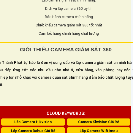
Lắp camera giám sát chính hãng.
Dịch vụ lắp camera 360 uy tín
Bảo Hành camera chính hãng
Chiết khấu camera giám sát 360 tốt nhất
Cam kết hàng chính hãng chất lượng
GIỚI THIỆU CAMERA GIÁM SÁT 360
 Thành Phát tự hào là đơn vị cung cấp và lắp camera giám sát an ninh hà
u đáp ứng tốt các nhu cầu cho nhà ở, cửa hàng, văn phòng hay các 
hiệp lớn nhỏ khác với camera quan sát chính hãng đảm bảo chất lượng tuy
i.
CLOUD KEYWORDS:
Lắp Camera Hikvision
Camera Kbvision Giá Rẻ
Lắp Camera Dahua Giá Rẻ
Lắp Camera Wifi Imou