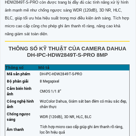
HDW2849T-S-PRO còn được trang bị đầy đủ các tính năng xử lý hình
ảnh mạnh mẽ như chống ngược sáng WDR (120dB), 3D NR, HLC,
BLC, giúp tối ưu hóa hiệu suất trong mọi điều kiện ánh sáng. Tích hợp
micro cao cấp cũng cho phép ghi âm thanh rõ ràng, nâng cao khả
năng giám sát toàn diện.
THÔNG SỐ KỸ THUẬT CỦA CAMERA DAHUA
DH-IPC-HDW2849T-S-PRO 8MP
Thông số
Mô tả
Mã sản phẩm
DH-IPC-HDW2849T-S-PRO
Độ phân giải
8 Megapixel
Cảm biến hình
CMOS 1/1.8”
ảnh
Công nghệ hình
WizColor Dahua, Giám sát ban đêm có màu sắc đẹp,
ảnh
chân thực
Chống ngược
WDR (120dB), 3D NR, HLC, BLC
sáng
Tích hợp micro cao cấp giúp ghi âm thanh rõ ràng,
Âm thanh
lọc ồn hiệu quả