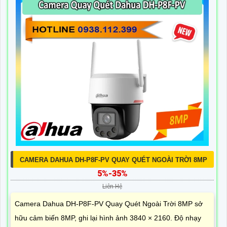
CAMERA DAHUA DH-P8F-PV QUAY QUÉT NGOÀI TRỜI 8MP
5%-35%
Liên Hệ
Camera Dahua DH-P8F-PV Quay Quét Ngoài Trời 8MP sở
hữu cảm biến 8MP, ghi lại hình ảnh 3840 × 2160. Độ nhạy