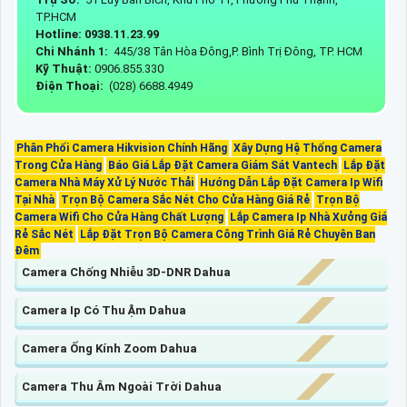
TP.HCM
Hotline: 0938.11.23.99
Chi Nhánh 1:
445/38 Tân Hòa Đông,P. Bình Trị Đông, TP. HCM
Kỹ Thuật:
0906.855.330
Điện Thoại:
(028) 6688.4949
Phân Phối Camera Hikvision Chính Hãng
Xây Dựng Hệ Thống Camera
Trong Cửa Hàng
Báo Giá Lắp Đặt Camera Giám Sát Vantech
Lắp Đặt
Camera Nhà Máy Xử Lý Nước Thải
Hướng Dẫn Lắp Đặt Camera Ip Wifi
Tại Nhà
Trọn Bộ Camera Sắc Nét Cho Cửa Hàng Giá Rẻ
Trọn Bộ
Camera Wifi Cho Cửa Hàng Chất Lượng
Lắp Camera Ip Nhà Xưởng Giá
Rẻ Sắc Nét
Lắp Đặt Trọn Bộ Camera Công Trình Giá Rẻ Chuyên Ban
Đêm
Camera Chống Nhiễu 3D-DNR Dahua
Camera Ip Có Thu Ậm Dahua
Camera Ống Kính Zoom Dahua
Camera Thu Âm Ngoài Trời Dahua