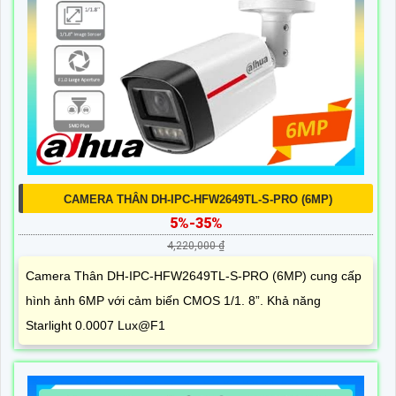
CAMERA THÂN DH-IPC-HFW2649TL-S-PRO (6MP)
5%-35%
4,220,000 ₫
Camera Thân DH-IPC-HFW2649TL-S-PRO (6MP) cung cấp
hình ảnh 6MP với cảm biến CMOS 1/1. 8”. Khả năng
Starlight 0.0007 Lux@F1