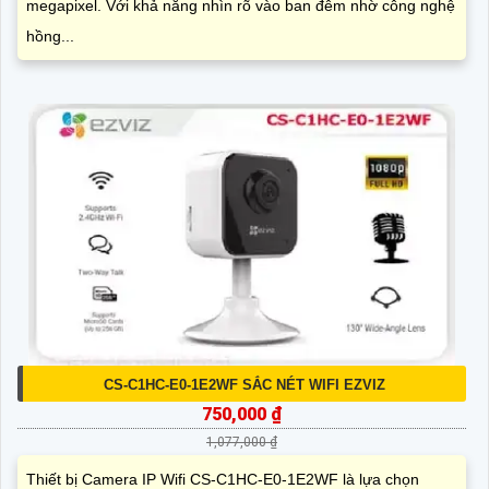
megapixel. Với khả năng nhìn rõ vào ban đêm nhờ công nghệ
hồng...
CS-C1HC-E0-1E2WF SẮC NÉT WIFI EZVIZ
750,000 ₫
1,077,000 ₫
Thiết bị Camera IP Wifi CS-C1HC-E0-1E2WF là lựa chọn