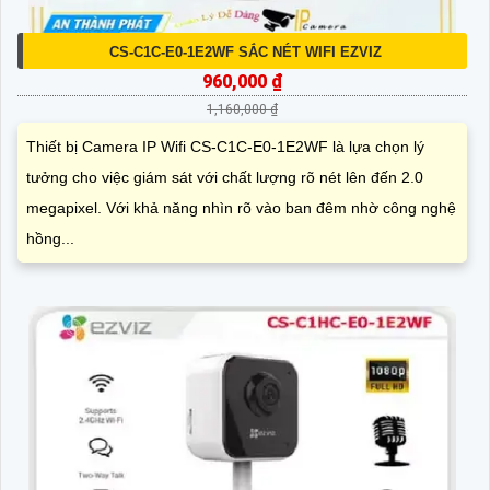
CS-C1C-E0-1E2WF SẮC NÉT WIFI EZVIZ
960,000 ₫
1,160,000 ₫
Thiết bị Camera IP Wifi CS-C1C-E0-1E2WF là lựa chọn lý
tưởng cho việc giám sát với chất lượng rõ nét lên đến 2.0
megapixel. Với khả năng nhìn rõ vào ban đêm nhờ công nghệ
hồng...