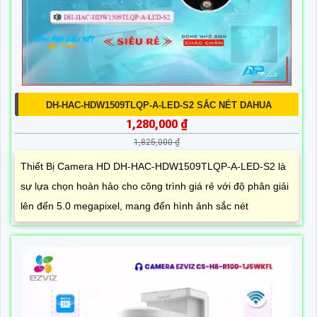
DH-HAC-HDW1509TLQP-A-LED-S2 SẮC NÉT DAHUA
1,280,000 ₫
1,825,000 ₫
Thiết Bị Camera HD DH-HAC-HDW1509TLQP-A-LED-S2 là
sự lựa chọn hoàn hảo cho công trình giá rẻ với độ phân giải
lên đến 5.0 megapixel, mang đến hình ảnh sắc nét