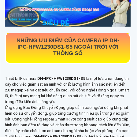
NHỮNG ƯU ĐIỂM CỦA CAMERA IP
DH-
IPC-HFW1230DS1-S5
NGOÀI TRỜI VỚI
THÔNG SỐ
Thiết bị IP camera
DH-IPC-HFW1230DS1-S5
là một lựa chọn đáng tin
cậy cho việc giám sát an ninh với chất lượng hình ảnh sắc nét lên đến
2.0 megapixel và đạt tiêu chuẩn cao. Với công nghệ Hồng Ngoại Smart
IR, thiết bị này mang lại khả năng quan sát chi tiết và rõ ràng ngay cả
trong điều kiện ánh sáng yếu.
Ứng dụng Báo Động Chuyển Động giúp cảnh báo người dùng khi phát
hiện có sự chuyển động, giúp tăng cường tính hiệu quả trong việc giám
sát. Công nghệ Hồng Ngoại Smart IR với công suất cao giúp cung cấp
hình ảnh ban đêm rõ ràng và chân thực trong khoảng cách lên đến 30m,
điều này chắc chắn hơn an toàn cho ngôi nhà hoặc văn phòng của bạn.
Thiết bị camera
DH-IPC-HFW1230DS1-S5
có thiết kế thân kim loại