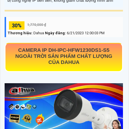
bị công nghệ IP tiên tiến, không giảm chất lượng hình ảnh
30%
1,770,000 ₫
Thương hiệu:
Dahua
Ngày đăng:
6/21/2023 12:00:03 PM
CAMERA IP
DH-IPC-HFW1230DS1-S5
NGOÀI TRỜI SẢN PHẨM CHẤT LƯỢNG
CỦA DAHUA