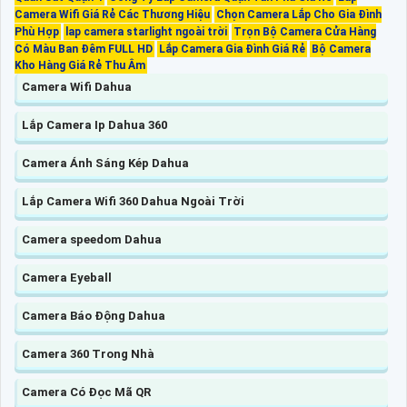
Camera Wifi Giá Rẻ Các Thương Hiệu
Chọn Camera Lắp Cho Gia Đình
Phù Hợp
lap camera starlight ngoài trời
Trọn Bộ Camera Cửa Hàng
Có Màu Ban Đêm FULL HD
Lắp Camera Gia Đình Giá Rẻ
Bộ Camera
Kho Hàng Giá Rẻ Thu Âm
Camera Wifi Dahua
Lắp Camera Ip Dahua 360
Camera Ánh Sáng Kép Dahua
Lắp Camera Wifi 360 Dahua Ngoài Trời
Camera speedom Dahua
Camera Eyeball
Camera Báo Động Dahua
Camera 360 Trong Nhà
Camera Có Đọc Mã QR