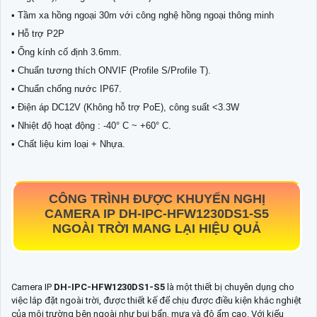
• Tầm xa hồng ngoại 30m với công nghệ hồng ngoại thông minh
• Hỗ trợ P2P
• Ống kính cố định 3.6mm.
• Chuẩn tương thích ONVIF (Profile S/Profile T).
• Chuẩn chống nước IP67.
• Điện áp DC12V (Không hỗ trợ PoE), công suất <3.3W
• Nhiệt độ hoạt động : -40° C ~ +60° C.
• Chất liệu kim loại + Nhựa.
CÔNG TRÌNH ĐƯỢC KHUYẾN NGHỊ
CAMERA IP
DH-IPC-HFW1230DS1-S5
NGOÀI TRỜI MANG LẠI HIỆU QUẢ
Camera IP
DH-IPC-HFW1230DS1-S5
là một thiết bị chuyên dụng cho
việc lắp đặt ngoài trời, được thiết kế để chịu được điều kiện khắc nghiệt
của môi trường bên ngoài như bụi bẩn, mưa và độ ẩm cao. Với kiểu