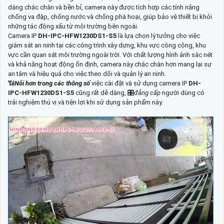
dáng chắc chắn và bền bỉ, camera này được tích hợp các tính năng
chống va đập, chống nước và chống phá hoại, giúp bảo vệ thiết bị khỏi
những tác động xấu từ môi trường bên ngoài.
Camera IP
DH-IPC-HFW1230DS1-S5
là lựa chọn lý tưởng cho việc
giám sát an ninh tại các công trình xây dựng, khu vực công cộng, khu
vực cần quan sát môi trường ngoài trời. Với chất lượng hình ảnh sắc nét
và khả năng hoạt động ổn định, camera này chắc chắn hơn mang lại sự
an tâm và hiệu quả cho việc theo dõi và quản lý an ninh.
📶
Nỗi hơn trong các thông số
việc cài đặt và sử dụng camera IP
DH-
IPC-HFW1230DS1-S5
cũng rất dễ dàng, 🎛
đẳng cấp
người dùng có
trải nghiệm thú vị và tiện lợi khi sử dụng sản phẩm này.