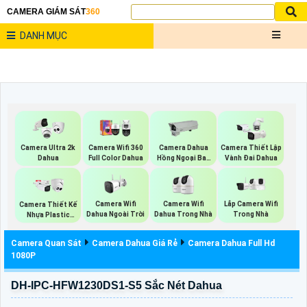
CAMERA GIÁM SÁT
360
DANH MỤC
Camera Ultra 2k
Camera Wifi 360
Camera Dahua
Camera Thiết Lập
Dahua
Full Color Dahua
Hồng Ngoại Ban
Vành Đai Dahua
Đêm
Camera Wifi
Camera Wifi
Lắp Camera Wifi
Camera Thiết Kế
Dahua Ngoài Trời
Dahua Trong Nhà
Trong Nhà
Nhựa Plastic
Dahua
Camera Quan Sát
Camera Dahua Giá Rẻ
Camera Dahua Full Hd
1080P
DH-IPC-HFW1230DS1-S5 Sắc Nét Dahua