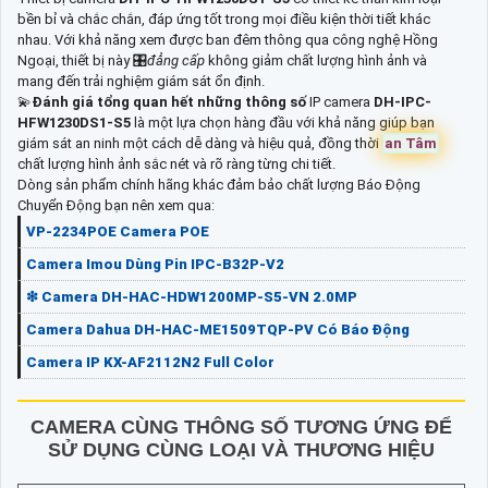
bền bỉ và chắc chắn, đáp ứng tốt trong mọi điều kiện thời tiết khác
nhau. Với khả năng xem được ban đêm thông qua công nghệ Hồng
Ngoại, thiết bị này 🎛
đẳng cấp
không giảm chất lượng hình ảnh và
mang đến trải nghiệm giám sát ổn định.
💫
Đánh giá tổng quan hết những thông số
IP camera
DH-IPC-
HFW1230DS1-S5
là một lựa chọn hàng đầu với khả năng giúp bạn
giám sát an ninh một cách dễ dàng và hiệu quả, đồng thời
an Tâm
chất lượng hình ảnh sắc nét và rõ ràng từng chi tiết.
Dòng sản phẩm chính hãng khác đảm bảo chất lượng Báo Động
Chuyển Động bạn nên xem qua:
VP-2234POE Camera POE
Camera Imou Dùng Pin IPC-B32P-V2
❇ Camera DH-HAC-HDW1200MP-S5-VN 2.0MP
Camera Dahua DH-HAC-ME1509TQP-PV Có Báo Động
Camera IP KX-AF2112N2 Full Color
CAMERA CÙNG THÔNG SỐ TƯƠNG ỨNG ĐỂ
SỬ DỤNG CÙNG LOẠI VÀ THƯƠNG HIỆU