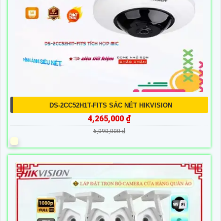
DS-2CC52H1T-FITS SẮC NÉT HIKVISION
4,265,000 ₫
6,090,000 ₫