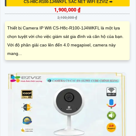
CS-H8C-R100-1J4WKFL SẮC NÉT WIFI EZVIZ ➠
1,900,000 ₫
2,100,000 ₫
Thiết bị Camera IP Wifi CS-H8c-R100-1J4WKFL là một lựa
chọn tuyệt vời cho việc giám sát gia đình và căn hộ của bạn.
Với độ phân giải cao lên đến 4.0 megapixel, camera này
mang...