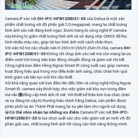
Camera IP sắc nét
DH-IPC-HFW1230DS1-S5
của Dahua là một sản
phẩm chất lượng với độ phân giải 2.0 megapixel, mang lại chất lượng
hình ảnh sắc nét đáng kinh ngạc. Được trang bị công nghệ IP, camera
này không bị giảm chất lượng hình ảnh và sử dụng chip CMOS để thu
hình nhiều màu sắc, giúp tái tạo hình ảnh một cách chân thực.
Với việc hỗ trợ các chuẩn nén H.265+/H.265/H.264+/H.264, camera
DH-
IPC-HFW1230DS1-S5
không chỉ chụp ảnh sắc nét mà còn mang lại ưu
điểm vượt trội trong việc báo động chuyển động và giám sát chi tiết.
Công nghệ ban đêm Hồng Ngoại Smart IR công suất cao giúp camera
hoạt động hiệu quả trong mọi điều kiện ánh sáng, chắc chắn hơn quá
trình giám sát liên tục mỗi khi cần thiết.
Với khả năng quan sát ban đêm lên đến 30m và công nghệ Hồng Ngoại
Smart IR, camera này thích hợp cho việc giám sát khu vực trong đêm
mà vẫn 🎛
đẳng cấp
hình ảnh rõ nét. Với thiết kế thân kim loại chắc chắn
và sự đáng tin cậy từ thương hiệu chính hãng Dahua, sản phẩm được
phân phối tại An Thành Phát mang lại sự yên tâm cho người sử dụng.
😀
Có thể nhìn nhận lại những ưu điểm
Camera IP sắc nét
DH-IPC-
HFW1230DS1-S5
là lựa chọn xuất sắc cho việc giám sát an ninh với độ
phân giải cao, chất lượng hình ảnh tốt cùng các tính năng thông minh.