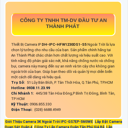
CÔNG TY TNHH TM-DV ĐẦU TƯ AN
THÀNH PHÁT
Thiết Bị Camera IP
DH-IPC-HFW1230DS1-S5
Ngoài Trời là lựa
chọn lý tưởng cho nhu cầu của bạn. Sản phẩm chính hãng tại
An Thành Phát chắc chắn hơn chất lượng và hiệu suất cao. Với
tính năng độ phân giải sắc nét, khả năng chống nước và chống
bụi, camera này mang đến sự an ninh và tin cậy cho không gian
ngoài trời của bạn. Giúp bạn theo dõi và quản lý mọi diễn biến
một cách dễ dàng và hiệu quả.
Trụ Sở:
51 Lũy Bán Bích, P. Tân Thới Hòa, Q.Tân Phú, TP.HCM
Hotline: 0938.11.23.99
Chi Nhánh 1:
445/38 Tân Hòa Đông,P Bình Trị Đông, Bình Tân,
TP HCM
Kỹ Thuật:
0906.855.330
Điện Thoại:
(028) 6688.4949
Giới Thiệu Camera 3K Ngoài Trời IPC-GS7EP-5M0WE
Lắp Đặt Camera
Quan Sát Quận 4
Công Ty Lắp Camera Quận Tân Phú Giá Rẻ
Lăp