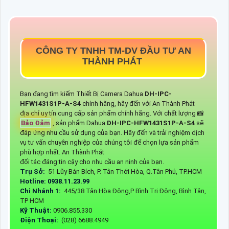
CÔNG TY TNHH TM-DV ĐẦU TƯ AN
THÀNH PHÁT
Bạn đang tìm kiếm Thiết Bị Camera Dahua
DH-IPC-
HFW1431S1P-A-S4
chính hãng, hãy đến với An Thành Phát
địa chỉ uy tín cung cấp sản phẩm chính hãng. Với chất lượng 📸
Bảo Đảm
, sản phẩm Dahua
DH-IPC-HFW1431S1P-A-S4
sẽ
đáp ứng nhu cầu sử dụng của bạn. Hãy đến và trải nghiệm dịch
vụ tư vấn chuyên nghiệp của chúng tôi để chọn lựa sản phẩm
phù hợp nhất. An Thành Phát
đối tác đáng tin cậy cho nhu cầu an ninh của bạn.
Trụ Sở:
51 Lũy Bán Bích, P. Tân Thới Hòa, Q.Tân Phú, TP.HCM
Hotline: 0938.11.23.99
Chi Nhánh 1:
445/38 Tân Hòa Đông,P Bình Trị Đông, Bình Tân,
TP HCM
Kỹ Thuật:
0906.855.330
Điện Thoại:
(028) 6688.4949