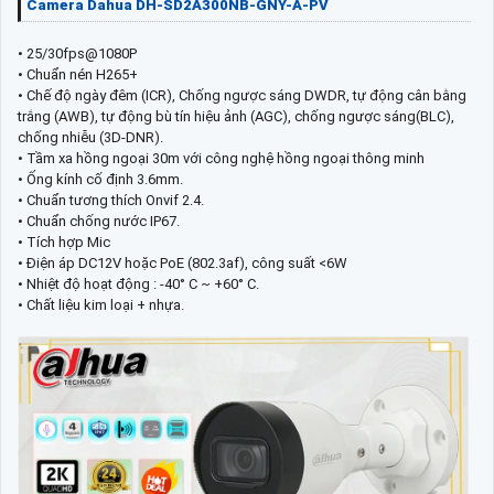
Camera Dahua DH-SD2A300NB-GNY-A-PV
• 25/30fps@1080P
• Chuẩn nén H265+
• Chế độ ngày đêm (ICR), Chống ngược sáng DWDR, tự động cân bằng
trắng (AWB), tự động bù tín hiệu ảnh (AGC), chống ngược sáng(BLC),
chống nhiễu (3D-DNR).
• Tầm xa hồng ngoại 30m với công nghệ hồng ngoại thông minh
• Ống kính cố định 3.6mm.
• Chuẩn tương thích Onvif 2.4.
• Chuẩn chống nước IP67.
• Tích hợp Mic
• Điện áp DC12V hoặc PoE (802.3af), công suất <6W
• Nhiệt độ hoạt động : -40° C ~ +60° C.
• Chất liệu kim loại + nhựa.