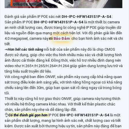
Đánh giá sản phẩm IP POE sắc nét
DH-IPC-HFW1431S1P-A-S4
:
Sản phẩm IP POE
DH-IPC-HFW1431S1P-A-S4
là một thiết bị camera
an ninh chất lượng cao, được trang bị công nghệ IP POE giúp truyền dữ
liệu và nguồn điện qua mạng một cách tiện lợi. Với độ phân giải lên đến
4.0 megapixel, camera này 📸
Bảo Đảm
cho bạn hình ảnh sắc nét và chi
tiết.
⇝
Hơn hết các tính năng
nổi bật của sản phẩm này đó là chip CMOS
được sử dụng, giúp cho việc thu hình nhiều màu sắc và chất lượng hình
ảnh được cải thiện đáng kể. Đồng thời, việc hỗ trợ nhiều định dạng nén
video như H.265+/H.265/H.264+/H.264 giúp giảm dung lượng lưu trữ và
tăng hiệu suất truyền dữ liệu.
Với công nghệ ban đêm ONVIF, sản phẩm này cung cấp khả năng quan
sát trong điều kiện ánh sáng yếu, với tính năng hồng ngoại có khả năng
chiếu sáng lên đến 30m, giúp bạn quan sát rõ ràng ngay cả trong bóng
tối.
Thiết bị này cũng hỗ trợ giao thức ONVIF, giúp camera này tương thích
với nhiều hệ thống camera khác nhau. Với thiết kế thân plastic chắc
chắn, sản phẩm này nhẹ và dễ dàng lắp đặt.
👌
Có thể đánh giá gọn hơn
IP POE
DH-IPC-HFW1431S1P-A-S4
là một
sản phẩm chất lượng, mang lại hình ảnh sắc nét, chất lượng cao và tiết
kiệm. Được sản xuất bởi thương hiệu uy tín, sản phẩm này đáng để bạn