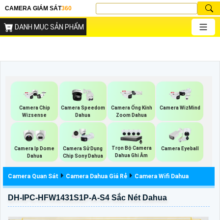
CAMERA GIÁM SÁT
360
DANH MỤC SẢN PHẨM
Camera Chip
Camera Speedom
Camera Ống Kính
Camera WizMind
Wizsense
Dahua
Zoom Dahua
Trọn Bộ Camera
Camera Ip Dome
Camera Sử Dụng
Camera Eyeball
Dahua Ghi Âm
Dahua
Chip Sony Dahua
Camera Quan Sát
Camera Dahua Giá Rẻ
Camera Wifi Dahua
DH-IPC-HFW1431S1P-A-S4 Sắc Nét Dahua