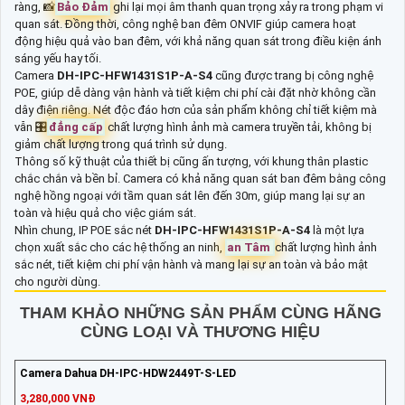
ràng, 📸
Bảo Đảm
ghi lại mọi âm thanh quan trọng xảy ra trong phạm vi
quan sát. Đồng thời, công nghệ ban đêm ONVIF giúp camera hoạt
động hiệu quả vào ban đêm, với khả năng quan sát trong điều kiện ánh
sáng yếu hay tối.
Camera
DH-IPC-HFW1431S1P-A-S4
cũng được trang bị công nghệ
POE, giúp dễ dàng vận hành và tiết kiệm chi phí cài đặt nhờ không cần
dây điện riêng. Nét độc đáo hơn của sản phẩm không chỉ tiết kiệm mà
vẫn 🎛
đẳng cấp
chất lượng hình ảnh mà camera truyền tải, không bị
giảm chất lượng trong quá trình sử dụng.
Thông số kỹ thuật của thiết bị cũng ấn tượng, với khung thân plastic
chắc chắn và bền bỉ. Camera có khả năng quan sát ban đêm bằng công
nghệ hồng ngoại với tầm quan sát lên đến 30m, giúp mang lại sự an
toàn và hiệu quả cho việc giám sát.
Nhìn chung, IP POE sắc nét
DH-IPC-HFW1431S1P-A-S4
là một lựa
chọn xuất sắc cho các hệ thống an ninh,
an Tâm
chất lượng hình ảnh
sắc nét, tiết kiệm chi phí vận hành và mang lại sự an toàn và bảo mật
cho người dùng.
THAM KHẢO NHỮNG SẢN PHẨM CÙNG HÃNG
CÙNG LOẠI VÀ THƯƠNG HIỆU
Camera Dahua DH-IPC-HDW2449T-S-LED
3,280,000 VNĐ