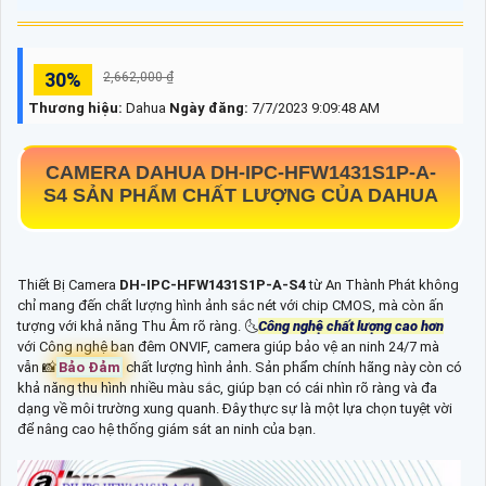
30%
2,662,000 ₫
Thương hiệu:
Dahua
Ngày đăng:
7/7/2023 9:09:48 AM
CAMERA DAHUA
DH-IPC-HFW1431S1P-A-
S4
SẢN PHẨM CHẤT LƯỢNG CỦA DAHUA
Thiết Bị Camera
DH-IPC-HFW1431S1P-A-S4
từ An Thành Phát không
chỉ mang đến chất lượng hình ảnh sắc nét với chip CMOS, mà còn ấn
tượng với khả năng Thu Âm rõ ràng. 🌜
Công nghệ chất lượng cao hơn
với Công nghệ ban đêm ONVIF, camera giúp bảo vệ an ninh 24/7 mà
vẫn 📸
Bảo Đảm
chất lượng hình ảnh. Sản phẩm chính hãng này còn có
khả năng thu hình nhiều màu sắc, giúp bạn có cái nhìn rõ ràng và đa
dạng về môi trường xung quanh. Đây thực sự là một lựa chọn tuyệt vời
để nâng cao hệ thống giám sát an ninh của bạn.