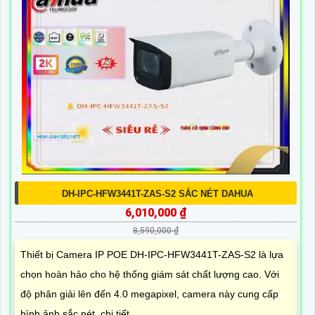
DH-IPC-HFW3441T-ZAS-S2 SẮC NÉT DAHUA
6,010,000 ₫
8,590,000 ₫
Thiết bị Camera IP POE DH-IPC-HFW3441T-ZAS-S2 là lựa
chọn hoàn hảo cho hệ thống giám sát chất lượng cao. Với
độ phân giải lên đến 4.0 megapixel, camera này cung cấp
hình ảnh sắc nét, chi tiết