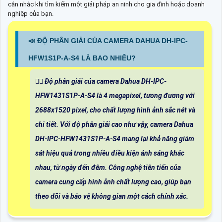
cân nhắc khi tìm kiếm một giải pháp an ninh cho gia đình hoặc doanh
nghiệp của bạn.
📣 ĐỘ PHÂN GIẢI CỦA CAMERA DAHUA DH-IPC-
HFW1S1P-A-S4 LÀ BAO NHIÊU?
❤️‍💋‍ Độ phân giải của camera Dahua DH-IPC-
HFW1431S1P-A-S4 là 4 megapixel, tương đương với
2688x1520 pixel, cho chất lượng hình ảnh sắc nét và
chi tiết. Với độ phân giải cao như vậy, camera Dahua
DH-IPC-HFW1431S1P-A-S4 mang lại khả năng giám
sát hiệu quả trong nhiều điều kiện ánh sáng khác
nhau, từ ngày đến đêm. Công nghệ tiên tiến của
camera cung cấp hình ảnh chất lượng cao, giúp bạn
theo dõi và bảo vệ không gian một cách chính xác.