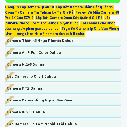
Công Ty Lắp Camera Quận 10
Lắp Đặt Camera Giám Sát Quận 12
Công Ty Camera Tại Tphcm Uy Tín Giá Rẻ
Review Về Mẫu Camera H8
Pro 3K Của EZVIZ
Lắp Đặt Camera Quan Sát Quận 6 Giá Rẻ
Lắp
Camera Chống Trộm Kho Hàng Chuyên Dụng
Gói camera cho shop
cửa hàng độ phân giải cao dahua.
Trọn Bộ Camera Ip Cho Văn Phòng
Chất Lượng Ultra 2k
Bộ camera dahua full color
Camera Thiết kế Nhựa Plastic Dahua
Camera AI IP Full Color Dahua
Camera H.265 Dahua
Lắp Camera Ip Onvif Dahua
Camera PTZ Dahua
Camera Dahua Hồng Ngoại Ban Đêm
Camera IP 360 Dahua
Lắp Camera Thu Âm Ngoài Trời Dahua