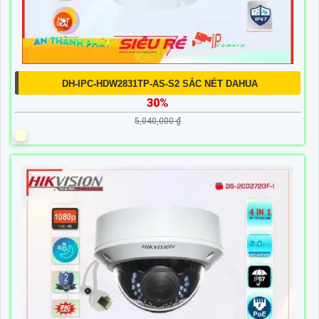
DH-IPC-HDW2831TP-AS-S2 SẮC NÉT DAHUA
30%
5,040,000 ₫