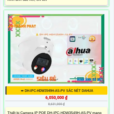
➠ DH-IPC-HDW3549H-AS-PV SẮC NÉT DAHUA
6,050,000 ₫
8,631,000 ₫
Thiết bị Camera IP POE DH-IPC-HDW3549H-AS-PV mang