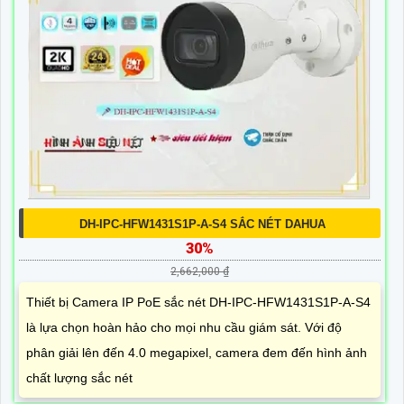
DH-IPC-HFW1431S1P-A-S4 SẮC NÉT DAHUA
30%
2,662,000 ₫
Thiết bị Camera IP PoE sắc nét DH-IPC-HFW1431S1P-A-S4
là lựa chọn hoàn hảo cho mọi nhu cầu giám sát. Với độ
phân giải lên đến 4.0 megapixel, camera đem đến hình ảnh
chất lượng sắc nét