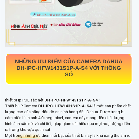
NHỮNG ƯU ĐIỂM CỦA CAMERA DAHUA
DH-IPC-HFW1431S1P-A-S4
VỚI THÔNG
SỐ
thiết bị Ip POE sắc nét
DH-IPC-HFW1431S1P-A-S4
:
Thiết bị IP Camera
DH-IPC-HFW1431S1P-A-S4
là một sản phẩm chất
lượng cao của hãng đầu dò an ninh hàng đầu Dahua. Được trang bị
cảm biến hình ảnh 4.0 megapixel, camera này mang đến chất lượng
hình ảnh sắc nét và chi tiết, giúp giám sát hiệu quả mọi hoạt động diễn
ra trong khu vực quan sát.
Một trong những ưu điểm nổi bật của thiết bị này là khả năng thu âm rõ