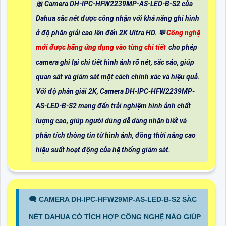
🎀 Camera DH-IPC-HFW2239MP-AS-LED-B-S2 của
Dahua sắc nét được công nhận với khả năng ghi hình
ở độ phân giải cao lên đến 2K Ultra HD. 💬
Công nghệ
mới được hãng ứng dụng vào từng chi tiết
cho phép
camera ghi lại chi tiết hình ảnh rõ nét, sắc sảo, giúp
quan sát và giám sát một cách chính xác và hiệu quả.
Với độ phân giải 2K, Camera DH-IPC-HFW2239MP-
AS-LED-B-S2 mang đến trải nghiệm hình ảnh chất
lượng cao, giúp người dùng dễ dàng nhận biết và
phân tích thông tin từ hình ảnh, đồng thời nâng cao
hiệu suất hoạt động của hệ thống giám sát.
🗨️ CAMERA DH-IPC-HFW29MP-AS-LED-B-S2 SẮC
NÉT DAHUA CÓ TÍCH HỢP CÔNG NGHỆ NÀO GIÚP