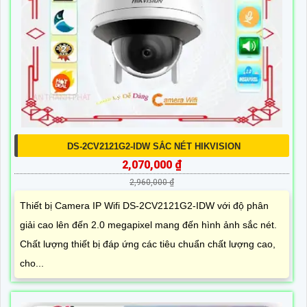
lại hình ảnh rõ ràng và chi tiết
CAMERA NỔI BẬT THAM KHẢO