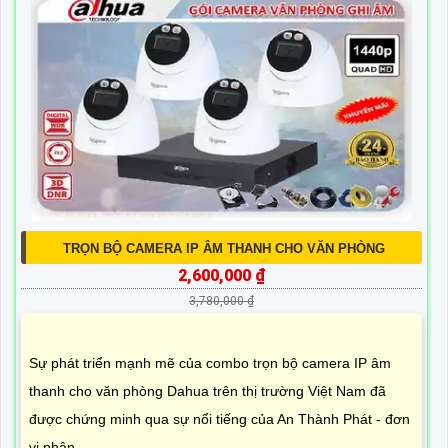
DS-2CV2121G2-IDW SẮC NÉT HIKVISION
2,070,000 ₫
2,960,000 ₫
Thiết bị Camera IP Wifi DS-2CV2121G2-IDW với độ phân
giải cao lên đến 2.0 megapixel mang đến hình ảnh sắc nét.
Chất lượng thiết bị đáp ứng các tiêu chuẩn chất lượng cao,
cho...