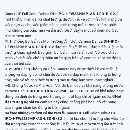
Camera IP Full Color Dahua
DH-IPC-HFW2239MP-AS-LED-B-S2
là
một thiết bị hiện đại và chất lượng, được thiết kế với nhiều tính năng ưu
việt phục vụ cho việc giám sát an ninh trong môi trường khắc nghiệt
như chống bụi bẩn, mưa và ẩm ướt. Dưới đây là một số điểm nổi bật
của camera này:
🦉
1:
Chống Bụi Bẩn và Môi Trường Ẩm Ướt: Camera Dahua
DH-IPC-
HFW2239MP-AS-LED-B-S2
được thiết kế để chịu được điều kiện môi
trường khắc nghiệt, bao gồm bụi bẩn, mưa và ẩm ướt. Vỏ bọc chắc
chắn và chất liệu chống thấm nước giúp bảo vệ camera khỏi tác động
của thời tiết xấu.
✳️
2:
Kiểu Dáng Chống Va Đập: Camera này được thiết kế với chất liệu
chống va đập, giúp nó chịu được sức va đập mạnh mà không bị hỏng
hóc, bảo vệ tốt cho thiết bị trong môi trường làm việc khắc nghiệt.
⇝
3:
Chống Nước và Phá Hoại: Với độ bền cao và khả năng chống nước,
camera Dahua
DH-IPC-HFW2239MP-AS-LED-B-S2
có khả năng hoạt
động ổn định dù trong môi trường ẩm ướt hay khi bị ngâm nước. 🌐
Nét
đặt trưng ngoài ra
camera này cũng chống phá hoại đồ vật bằng
cách ngăn chặn tác động từ bên ngoài.
Sơ lược những ưu đểm có thể xem là
Camera IP Full Color Dahua
DH-
IPC-HFW2239MP-AS-LED-B-S2
là một lựa chọn lý tưởng cho việc lắp
đặt trong các công trình chống bụi bẩn, mưa và môi trường ẩm ướt nhờ
vào khả năng chống va đập, nước và phá hoại cùng với thiết kế chắc