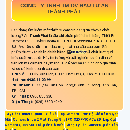
CÔNG TY TNHH TM-DV ĐẦU TƯ AN
THÀNH PHÁT
Bạn đang tìm kiếm một thiết bị camera đáng tin cậy và chất
lượng? An Thành Phát là địa chỉ phân phối chính hãng Thiết Bị
Camera IP Full Color Dahua
DH-IPC-HFW2239MP-AS-LED-B-
S2
, ☣️
chắc chắn hơn
đáp ứng mọi nhu cầu của bạn. Sản
phẩm được xác nhận chính hãng, 🎛
tin tưởng
về chất lượng và
hiệu suất vượt trội. Hãy tin tưởng và trải nghiệm sự ổn định và
tiện ích mà camera này mang lại để bảo vệ an ninh cho gia đình
và cơ sở kinh doanh của bạn.
Trụ Sở:
51 Lũy Bán Bích, P. Tân Thới Hòa, Q.Tân Phú, TP.HCM
Hotline: 0938.11.23.99
Chi Nhánh 1:
445/38 Tân Hòa Đông,P Bình Trị Đông, Bình Tân,
TP HCM
Kỹ Thuật:
0906.855.330
Điện Thoại:
(028) 6688.4949
Cty Lắp Camera Quận 1 Giá Rẻ
Lắp Camera Trọn Bộ Giá Rẻ Khuyến
Mãi
Camera Imou 2 Mắt Trong Nhà IPC-S2XP-10M0WED
Lắp Đặt
Camera Quan Sát Tại Quận Gò Vấp
Công Ty Lắp Camera Quận Tân