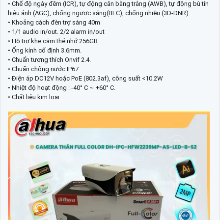
• Chế độ ngày đêm (ICR), tự động cân bằng trắng (AWB), tự động bù tín
hiệu ảnh (AGC), chống ngược sáng(BLC), chống nhiễu (3D-DNR).
• Khoảng cách đèn trợ sáng 40m
• 1/1 audio in/out. 2/2 alarm in/out
• Hỗ trợ khe cắm thẻ nhớ 256GB
• Ống kính cố định 3.6mm.
• Chuẩn tương thích Onvif 2.4.
• Chuẩn chống nước IP67
• Điện áp DC12V hoặc PoE (802.3af), công suất <10.2W
• Nhiệt độ hoạt động : -40° C ~ +60° C.
• Chất liệu kim loại