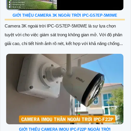
nét và chi tiết. Với khả năng xoay 360 độ và góc quay lớn,
camera cung cấp tầm nhìn toàn diện
GIỚI THIỆU CAMERA 3K NGOÀI TRỜI IPC-GS7EP-5M0WE
Camera 3K ngoài trời IPC-GS7EP-5M0WE là sự lựa chọn
tuyệt vời cho việc giám sát trong không gian mở. Với độ phân
giải cao, chi tiết hình ảnh rõ nét, kết hợp với khả năng chống...