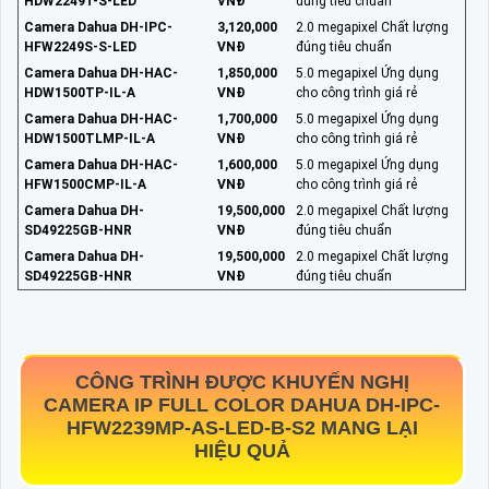
HDW2249T-S-LED
VNĐ
đúng tiêu chuẩn
Camera Dahua DH-IPC-
3,120,000
2.0 megapixel Chất lượng
HFW2249S-S-LED
VNĐ
đúng tiêu chuẩn
Camera Dahua DH-HAC-
1,850,000
5.0 megapixel Ứng dụng
HDW1500TP-IL-A
VNĐ
cho công trình giá rẻ
Camera Dahua DH-HAC-
1,700,000
5.0 megapixel Ứng dụng
HDW1500TLMP-IL-A
VNĐ
cho công trình giá rẻ
Camera Dahua DH-HAC-
1,600,000
5.0 megapixel Ứng dụng
HFW1500CMP-IL-A
VNĐ
cho công trình giá rẻ
Camera Dahua DH-
19,500,000
2.0 megapixel Chất lượng
SD49225GB-HNR
VNĐ
đúng tiêu chuẩn
Camera Dahua DH-
19,500,000
2.0 megapixel Chất lượng
SD49225GB-HNR
VNĐ
đúng tiêu chuẩn
CÔNG TRÌNH ĐƯỢC KHUYẾN NGHỊ
CAMERA IP FULL COLOR DAHUA
DH-IPC-
HFW2239MP-AS-LED-B-S2
MANG LẠI
HIỆU QUẢ