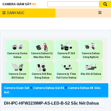
CAMERA GIÁM SÁT
360
DANH MỤC
Camera Ip Dome
Camera Dahua Có
Camera IP 360
Camera Dahua
Dahua
Màu Ban Đêm
Dahua
Công Nghệ Ai
Camera Zoom
Camera 360 Bao
Camera Ip Thân
Đầu Ghi AI Dahua
25X Dahua
Động Dahua
Full Color Dahua
Camera Quan Sát
Camera Dahua Giá Rẻ
Camera Dahua 4K Siêu
Nét
DH-IPC-HFW2239MP-AS-LED-B-S2 Sắc Nét Dahua