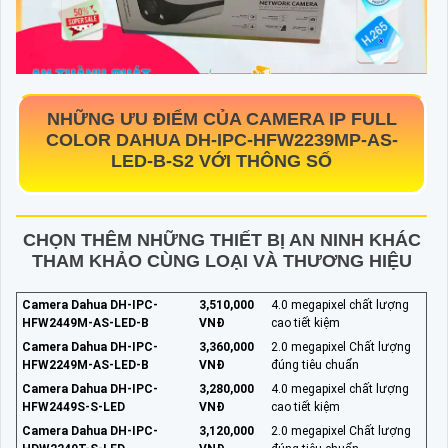
NHỮNG ƯU ĐIỂM CỦA CAMERA IP FULL
COLOR DAHUA
DH-IPC-HFW2239MP-AS-
LED-B-S2
VỚI THÔNG SỐ
CHỌN THÊM NHỮNG THIẾT BỊ AN NINH KHÁC
THAM KHẢO CÙNG LOẠI VÀ THƯƠNG HIỆU
Camera Dahua DH-IPC-
3,510,000
4.0 megapixel chất lượng
HFW2449M-AS-LED-B
VNĐ
cao tiết kiệm
Camera Dahua DH-IPC-
3,360,000
2.0 megapixel Chất lượng
HFW2249M-AS-LED-B
VNĐ
đúng tiêu chuẩn
Camera Dahua DH-IPC-
3,280,000
4.0 megapixel chất lượng
HFW2449S-S-LED
VNĐ
cao tiết kiệm
Camera Dahua DH-IPC-
3,120,000
2.0 megapixel Chất lượng