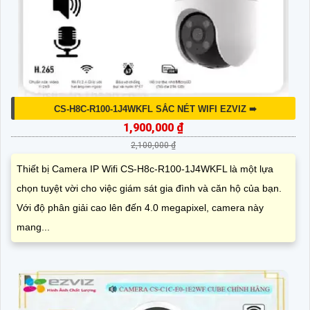
Thiết bị Camera IP Wifi CS-H8c-R100-1K2WKFL là lựa chọn lý
tưởng cho hệ thống giám sát gia đình hoặc căn hộ. Với độ
phân giải lên đến 2.0 megapixel, camera chất lượng sắc
nét,...
CS-H8C-R100-1J4WKFL SẮC NÉT WIFI EZVIZ ➠