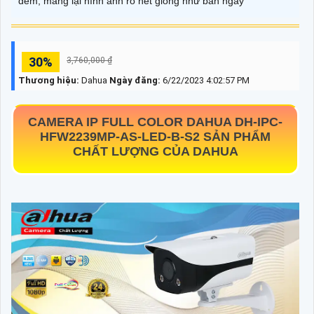
đêm, mang lại hình ảnh rõ nét giống như ban ngày
30%
3,760,000 ₫
Thương hiệu:
Dahua
Ngày đăng:
6/22/2023 4:02:57 PM
CAMERA IP FULL COLOR DAHUA
DH-IPC-
HFW2239MP-AS-LED-B-S2
SẢN PHẨM
CHẤT LƯỢNG CỦA DAHUA