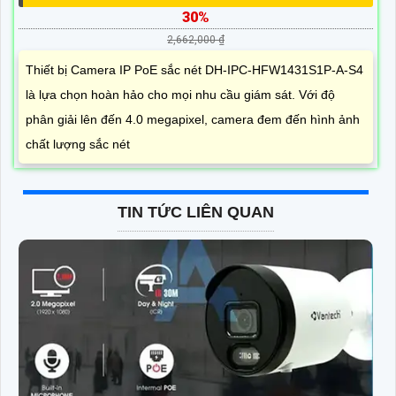
DH-IPC-HFW1431S1P-A-S4 SẮC NÉT DAHUA
30%
2,662,000 ₫
Thiết bị Camera IP PoE sắc nét DH-IPC-HFW1431S1P-A-S4
là lựa chọn hoàn hảo cho mọi nhu cầu giám sát. Với độ
phân giải lên đến 4.0 megapixel, camera đem đến hình ảnh
chất lượng sắc nét