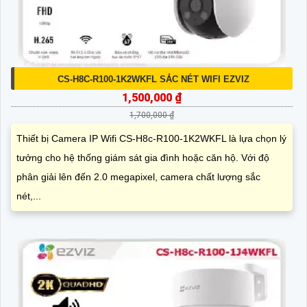
THAM KHẢO SẢN PHẨM KHÁC
CS-H8C-R100-1K2WKFL SẮC NÉT WIFI EZVIZ
1,500,000 ₫
1,700,000 ₫