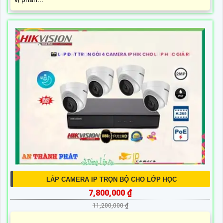
TRỌN BỘ CAMERA IP ÂM THANH CHO VĂN PHÒNG
2,600,000 ₫
3,780,000 ₫
Sự phát triển mạnh mẽ của combo trọn bộ camera IP âm
thanh cho văn phòng Dahua trên thị trường Việt Nam đã
được chứng minh qua sự nổi tiếng của An Thành Phát - đơn
vị phân...