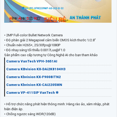
• 2MP Full-color Bullet Network Camera
• Độ phân giải 2 Megapixel cảm biến CMOS kích thước 1/2.8”
• Chuẩn nén H265+, 25/30fps@1080P
• Độ nhạy sáng tối thiểu 0.0017Lux@F1.0
Sản phẩm cao cấp tương tự Công Nghệ AI cho bạn tham khảo
Camera VanTech VPH-3651AI
Camera KBvision KX-DAi2K8104H3
Camera Kbvision KX-F9008ITN2
Camera Kbvision KX-CAi2205MN
Camera VP-411SIP VanTech ❇
• Hỗ trợ chức năng phát hiện thông minh: Hàng rào ảo, xâm nhập, phát
hiện điện áp.
• Chống ngược sáng WDR(120dB)