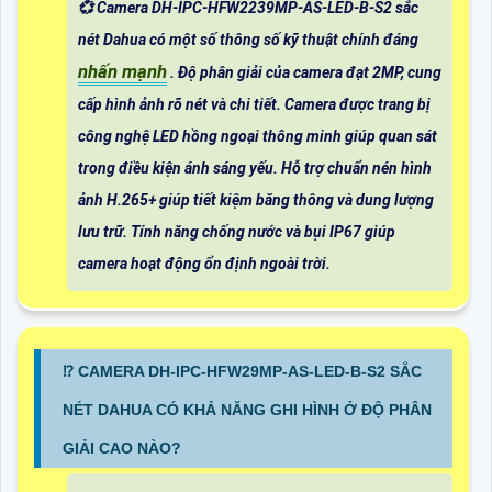
💞 Camera DH-IPC-HFW2239MP-AS-LED-B-S2 sắc
nét Dahua có một số thông số kỹ thuật chính đáng
nhấn mạnh
. Độ phân giải của camera đạt 2MP, cung
cấp hình ảnh rõ nét và chi tiết. Camera được trang bị
công nghệ LED hồng ngoại thông minh giúp quan sát
trong điều kiện ánh sáng yếu. Hỗ trợ chuẩn nén hình
ảnh H.265+ giúp tiết kiệm băng thông và dung lượng
lưu trữ. Tính năng chống nước và bụi IP67 giúp
camera hoạt động ổn định ngoài trời.
⁉️ CAMERA DH-IPC-HFW29MP-AS-LED-B-S2 SẮC
NÉT DAHUA CÓ KHẢ NĂNG GHI HÌNH Ở ĐỘ PHÂN
GIẢI CAO NÀO?