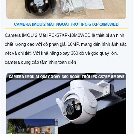
của khách hàng trong nhiều năm. Camera IP Vantech thường
sở hữu cấu hình cao cùng mức giá vô cùng hợp lý phù hợp
với mọi nhu cầu cá nhân cũng như doanh ngiệp
CAMERA IMOU 2 MẮT NGOÀI TRỜI IPC-S7XP-10M0WED
Camera IMOU 2 Mắt IPC-S7XP-10M0WED là thiết bị an ninh
chất lượng cao với độ phân giải 10MP, mang đến hình ảnh sắc