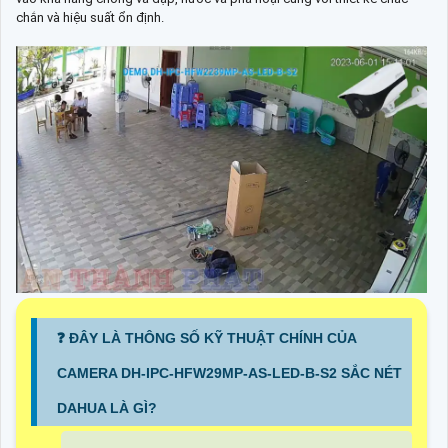
chắn và hiệu suất ổn định.
❓ ĐÂY LÀ THÔNG SỐ KỸ THUẬT CHÍNH CỦA
CAMERA DH-IPC-HFW29MP-AS-LED-B-S2 SẮC NÉT
DAHUA LÀ GÌ?