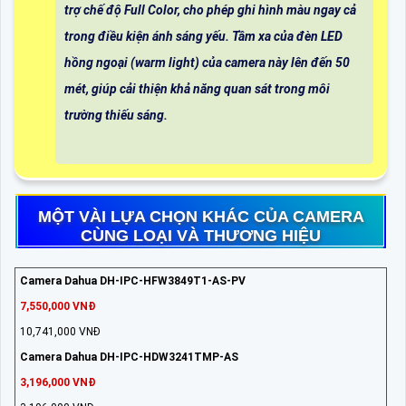
trợ chế độ Full Color, cho phép ghi hình màu ngay cả
trong điều kiện ánh sáng yếu. Tầm xa của đèn LED
hồng ngoại (warm light) của camera này lên đến 50
mét, giúp cải thiện khả năng quan sát trong môi
trường thiếu sáng.
MỘT VÀI LỰA CHỌN KHÁC CỦA CAMERA
CÙNG LOẠI VÀ THƯƠNG HIỆU
Camera Dahua DH-IPC-HFW3849T1-AS-PV
7,550,000 VNĐ
10,741,000 VNĐ
Camera Dahua DH-IPC-HDW3241TMP-AS
3,196,000 VNĐ