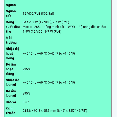
Nguồn
Nguồn
12 VDC/PoE (802.3af)
cấp
Công
Basic: 2 W (12 VDC); 2.7 W (PoE)
suất tiêu
Max. (H.265+ thông minh bật + WDR + độ sáng đèn chiếu):
thụ
7.9W (12 VDC); 9.7 W (PoE)
Môi
trường
Nhiệt độ
hoạt
–40 °C to +60 °C (–40 °F to +140 °F)
động
Độ ẩm
hoạt
≤95%
động
Nhiệt độ
–40 °C to +60 °C (–40 °F to +140 °F)
lưu trữ
Độ ẩm
≤95%
lưu trữ
Bảo vệ
IP67
Kích
215.8 × 90.8 × 95.3 mm (8.49" × 3.57" × 3.75")
thước