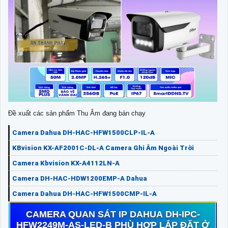
Đề xuất các sản phẩm Thu Âm đang bán chạy
Camera Dahua DH-HAC-HFW1500CLP-IL-A
KBvision KX-AF2001C-DL-A Camera Ghi Âm Ngoài Trời
Camera Kbvision KX-A4112LN-A
Camera DH-HAC-HDW1200EMP-A Dahua
Camera Dahua DH-HAC-HFW1500CMP-IL-A
CAMERA QUAN SÁT IP DAHUA DH-IPC-
HFW2249M-AS-LED-B PHÙ HỢP LẮP ĐẶT Ở