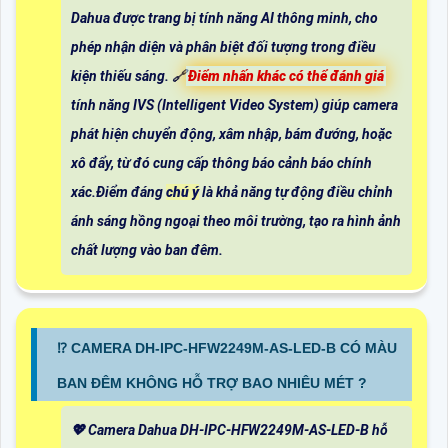
Dahua được trang bị tính năng AI thông minh, cho
phép nhận diện và phân biệt đối tượng trong điều
kiện thiếu sáng. 🔗
Điểm nhấn khác có thể đánh giá
tính năng IVS (Intelligent Video System) giúp camera
phát hiện chuyển động, xâm nhập, bám đướng, hoặc
xô đẩy, từ đó cung cấp thông báo cảnh báo chính
xác.Điểm đáng
chú ý
là khả năng tự động điều chỉnh
ánh sáng hồng ngoại theo môi trường, tạo ra hình ảnh
chất lượng vào ban đêm.
⁉️ CAMERA DH-IPC-HFW2249M-AS-LED-B CÓ MÀU
BAN ĐÊM KHÔNG HỖ TRỢ BAO NHIÊU MÉT ?
💖 Camera Dahua DH-IPC-HFW2249M-AS-LED-B hỗ