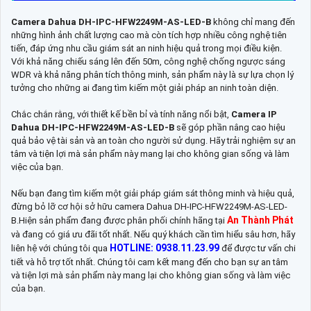
Camera Dahua DH-IPC-HFW2249M-AS-LED-B
không chỉ mang đến
những hình ảnh chất lượng cao mà còn tích hợp nhiều công nghệ tiên
tiến, đáp ứng nhu cầu giám sát an ninh hiệu quả trong mọi điều kiện.
Với khả năng chiếu sáng lên đến 50m, công nghệ chống ngược sáng
WDR và khả năng phân tích thông minh, sản phẩm này là sự lựa chọn lý
tưởng cho những ai đang tìm kiếm một giải pháp an ninh toàn diện.
Chắc chắn rằng, với thiết kế bền bỉ và tính năng nổi bật,
Camera IP
Dahua DH-IPC-HFW2249M-AS-LED-B
sẽ góp phần nâng cao hiệu
quả bảo vệ tài sản và an toàn cho người sử dụng. Hãy trải nghiệm sự an
tâm và tiện lợi mà sản phẩm này mang lại cho không gian sống và làm
việc của bạn.
Nếu bạn đang tìm kiếm một giải pháp giám sát thông minh và hiệu quả,
đừng bỏ lỡ cơ hội sở hữu camera Dahua DH-IPC-HFW2249M-AS-LED-
An Thành Phát
B.Hiện sản phẩm đang được phân phối chính hãng tại
và đang có giá ưu đãi tốt nhất. Nếu quý khách cần tìm hiểu sâu hơn, hãy
HOTLINE: 0938.11.23.99
liên hệ với chúng tôi qua
để được tư vấn chi
tiết và hỗ trợ tốt nhất. Chúng tôi cam kết mang đến cho bạn sự an tâm
và tiện lợi mà sản phẩm này mang lại cho không gian sống và làm việc
của bạn.