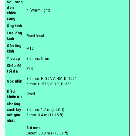
Số lượng
đèn
4 (Warm light)
chiếu
sáng
Ống kính
Loại ống
Fixed-focal
kính
Gắn ống
M12
kính
Tiêu cự
3.6 mm; 6 mm
Khẩu độ
F1.0
tối đa
3.6 mm: H: 85°; V: 45°; D: 100°
Góc nhìn
6 mm: H: 57°; V: 31°; D: 65°
Điều
Fixed
khiển iris
Khoảng
cách lấy
3.6 mm: 1.7 m (5.58 ft)
nét gần
6 mm: 3.4 m (11.15 ft)
nhất
3.6 mm
Detect: 53.8 m (176.51 ft)