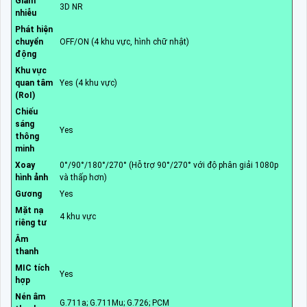
Giảm
3D NR
nhiễu
Phát hiện
chuyển
OFF/ON (4 khu vực, hình chữ nhật)
động
Khu vực
quan tâm
Yes (4 khu vực)
(RoI)
Chiếu
sáng
Yes
thông
minh
Xoay
0°/90°/180°/270° (Hỗ trợ 90°/270° với độ phân giải 1080p
hình ảnh
và thấp hơn)
Gương
Yes
Mặt nạ
4 khu vực
riêng tư
Âm
thanh
MIC tích
Yes
hợp
Nén âm
G.711a; G.711Mu; G.726; PCM