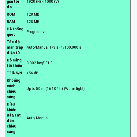
giải tối
1920 (H) × 1080 (V)
đa
ROM
128 MB
RAM
128 MB
Hệ thống
Progressive
quét
Tốc độ
màn trập
Auto/Manual 1/3 s–1/100,000 s
điện tử
Độ sáng
0.002 lux@F1.0
tối thiểu
Tỉ lệ S/N
>56 dB
Khoảng
cách
Up to 50 m (164.04 ft) (Warm light)
chiếu
sáng
Điều
khiển
Bật/Tắt
Auto; Manual
đèn
chiếu
sáng