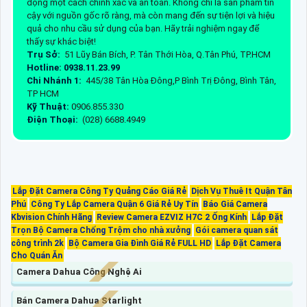
động một cách chính xác và an toàn. Không chỉ là sản phẩm tin
cậy với nguồn gốc rõ ràng, mà còn mang đến sự tiện lợi và hiệu
quả cho nhu cầu sử dụng của bạn. Hãy trải nghiệm ngay để
thấy sự khác biệt!
Trụ Sở:
51 Lũy Bán Bích, P. Tân Thới Hòa, Q.Tân Phú, TP.HCM
Hotline: 0938.11.23.99
Chi Nhánh 1:
445/38 Tân Hòa Đông,P Bình Trị Đông, Bình Tân,
TP HCM
Kỹ Thuật:
0906.855.330
Điện Thoại:
(028) 6688.4949
Lắp Đặt Camera Công Ty Quảng Cáo Giá Rẻ
Dịch Vụ Thuê It Quận Tân
Phú
Công Ty Lắp Camera Quận 6 Giá Rẻ Uy Tín
Báo Giá Camera
Kbvision Chính Hãng
Review Camera EZVIZ H7C 2 Ống Kính
Lắp Đặt
Trọn Bộ Camera Chống Trộm cho nhà xưởng
Gói camera quan sát
công trình 2k
Bộ Camera Gia Đình Giá Rẻ FULL HD
Lắp Đặt Camera
Cho Quán Ăn
Camera Dahua Công Nghệ Ai
Bán Camera Dahua Starlight