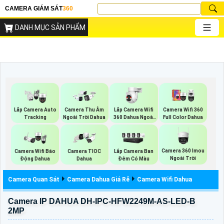
CAMERA GIÁM SÁT
360
DANH MỤC SẢN PHẨM
Lắp Camera Wifi
Lắp Camera Auto
Camera Thu Âm
Camera Wifi 360
360 Dahua Ngoài
Tracking
Ngoài Trời Dahua
Full Color Dahua
Trời
Camera 360 Imou
Camera Wifi Báo
Camera TIOC
Lắp Camera Ban
Ngoài Trời
Động Dahua
Dahua
Đêm Có Màu
Camera Quan Sát
Camera Dahua Giá Rẻ
Camera Wifi Dahua
Camera IP DAHUA DH-IPC-HFW2249M-AS-LED-B
2MP