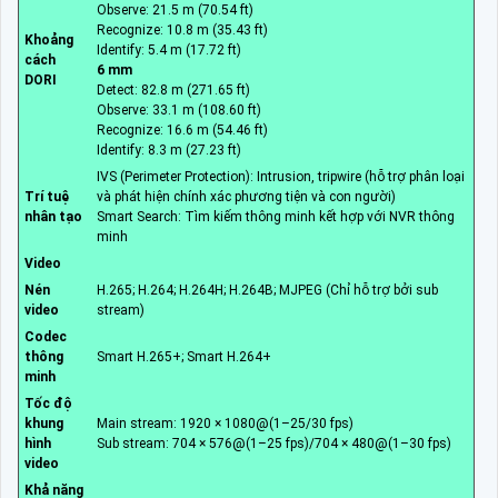
Observe: 21.5 m (70.54 ft)
Recognize: 10.8 m (35.43 ft)
Khoảng
Identify: 5.4 m (17.72 ft)
cách
6 mm
DORI
Detect: 82.8 m (271.65 ft)
Observe: 33.1 m (108.60 ft)
Recognize: 16.6 m (54.46 ft)
Identify: 8.3 m (27.23 ft)
IVS (Perimeter Protection): Intrusion, tripwire (hỗ trợ phân loại
Trí tuệ
và phát hiện chính xác phương tiện và con người)
nhân tạo
Smart Search: Tìm kiếm thông minh kết hợp với NVR thông
minh
Video
Nén
H.265; H.264; H.264H; H.264B; MJPEG (Chỉ hỗ trợ bởi sub
video
stream)
Codec
thông
Smart H.265+; Smart H.264+
minh
Tốc độ
khung
Main stream: 1920 × 1080@(1–25/30 fps)
hình
Sub stream: 704 × 576@(1–25 fps)/704 × 480@(1–30 fps)
video
Khả năng