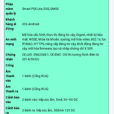
Phần
mềm
Smart PSS Lite; DSS; DMSS
quản lý
Khách
hàng di
iOS; Android
động
Mã hóa cấu hình; thực thi đáng tin cậy; Digest; nhật ký bảo
An ninh
mật; WSSE; khóa tài khoản; syslog; mã hóa video; 802.1x; lọc
mạng
IP/MAC; HTTPS; nâng cấp đáng tin cậy; khởi động đáng tin
cậy; mã hóa firmware; tạo và nhập chứng chỉ X.509
Chứng
CE-LVD: EN62368-1; CE-EMC: Chỉ thị tương thích điện từ
nhận
2014/30/EU
Cổng
Âm
thanh
1 kênh (Cổng RCA)
vào
Âm
1 kênh (Cổng RCA)
thanh ra
Cảnh báo
2 kênh vào: tiếp xúc ẩm, 5mA 3V–5V DC
vào
Cảnh báo
2 kênh ra: tiếp xúc ẩm, 300mA 12V DC
ra