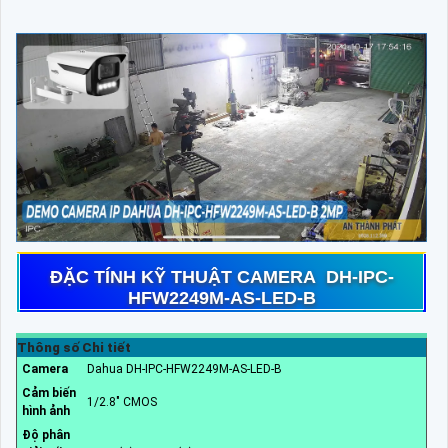
ĐẶC TÍNH KỸ THUẬT CAMERA DH-IPC-
HFW2249M-AS-LED-B
Thông số
Chi tiết
Camera
Dahua DH-IPC-HFW2249M-AS-LED-B
Cảm biến
1/2.8" CMOS
hình ảnh
Độ phân