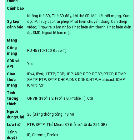
thanh
Cảnh báo
Không thẻ SD; Thẻ SD đầy; Lỗi thẻ SD; Mất kết nối mạng; Xung
Sự kiện
đột IP; Truy cập trái phép; Phát hiện chuyển động; Can thiệp
cảnh báo
video; Tripwire; Xâm nhập; Phát hiện âm thanh; Phát hiện điện
áp; SMD; Ngoại lệ bảo mật
Mạng
Cổng
RJ-45 (10/100 Base-T)
mạng
SDK và
Yes
API
Giao
IPv4; IPv6; HTTP; TCP; UDP; ARP; RTP; RTSP; RTCP; RTMP;
thức
SMTP; FTP; SFTP; DHCP; DNS; DDNS; NTP; Multicast; ICMP;
mạng
IGMP; P2P
Tính
tương
ONVIF (Profile S; Profile G; Profile T); CGI
thích
Người
20 (Băng thông tổng: 48 M)
dùng/Chủ
Lưu trữ
FTP; SFTP; Thẻ Micro SD (hỗ trợ tối đa 256 GB)
Trình
IE; Chrome; Firefox
duyệt