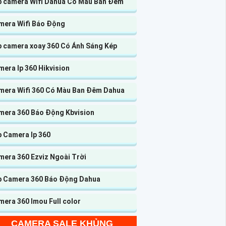
p camera Wifi Dahua Có Màu Ban Đêm
mera Wifi Báo Động
p camera xoay 360 Có Ánh Sáng Kép
era Ip 360 Hikvision
mera Wifi 360 Có Màu Ban Đêm Dahua
mera 360 Báo Động Kbvision
p Camera Ip 360
mera 360 Ezviz Ngoài Trời
p Camera 360 Báo Động Dahua
era 360 Imou Full color
CAMERA SALE KHỦNG