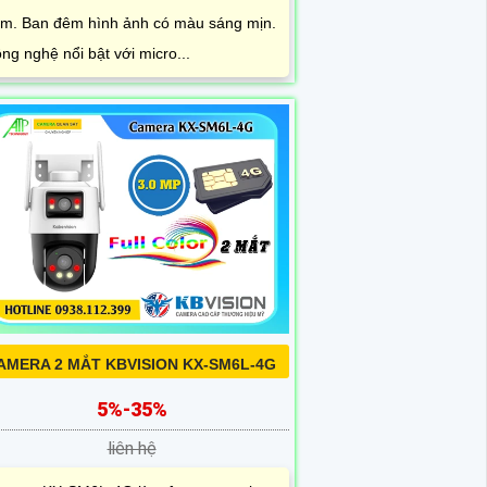
m. Ban đêm hình ảnh có màu sáng mịn.
ng nghệ nổi bật với micro...
AMERA 2 MẮT KBVISION KX-SM6L-4G
5%-35%
liên hệ