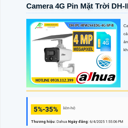
Camera 4G Pin Mặt Trời DH
Ca
cả
ản
kh
5%-35%
liên hệ
Thương hiệu:
Dahua
Ngày đăng:
6/4/2025 1:55:06 PM