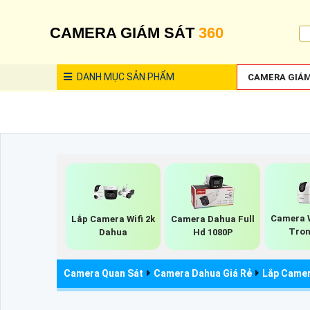
CAMERA GIÁM SÁT
360
DANH MỤC
SẢN PHẨM
CAMERA GIÁM
Camera W
Lắp Camera Wifi 2k
Camera Dahua Full
Tron
Dahua
Hd 1080P
Camera Quan Sát
Camera Dahua Giá Rẻ
Lắp Camer