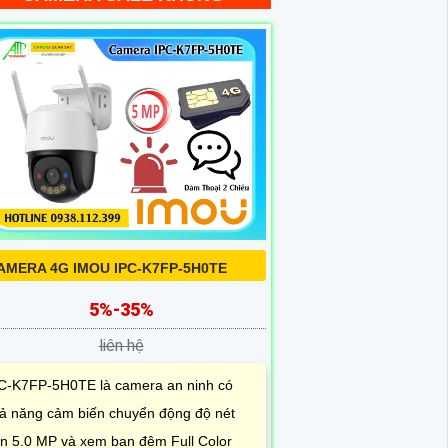
AMERA 4G IMOU IPC-K7FP-5H0TE
5%-35%
liên hệ
C-K7FP-5H0TE là camera an ninh có
ả năng cảm biến chuyển động độ nét
n 5.0 MP và xem ban đêm Full Color