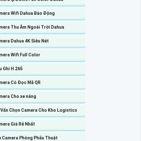
mera Wifi Dahua Báo Động
mera Thu Âm Ngoài Trời Dahua
mera Dahua 4K Siêu Nét
era Wifi Full Color
u Ghi H.265
mera Có Đọc Mã QR
mera Cho xe nâng
 Vấn Chọn Camera Cho Kho Logistics
mera Giá Rẻ Nhất
p Camera Phòng Phẩu Thuật