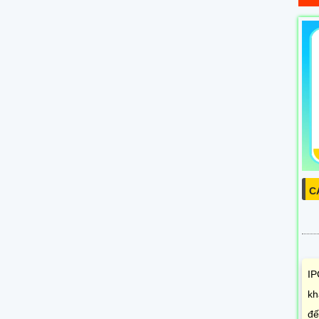
C
IP
kh
đế