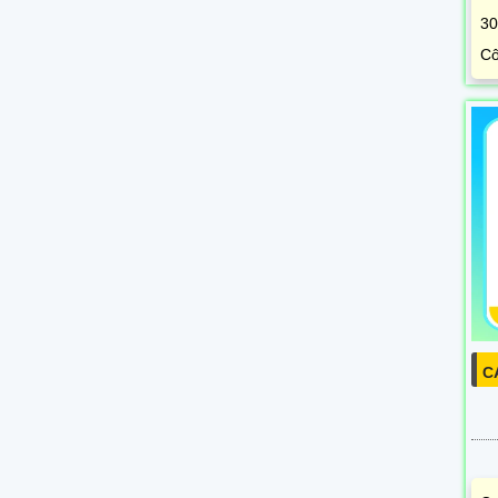
30
Cô
C