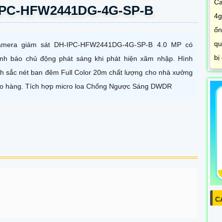
Ca
-IPC-HFW2441DG-4G-SP-B
4g
ốn
qu
mera giám sát DH-IPC-HFW2441DG-4G-SP-B 4.0 MP có
bị
nh báo chủ động phát sáng khi phát hiện xâm nhập. Hình
h sắc nét ban đêm Full Color 20m chất lượng cho nhà xưởng
o hàng. Tích hợp micro loa Chống Ngược Sáng DWDR
C