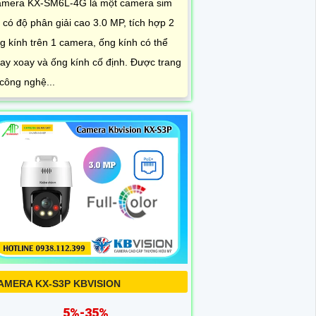
mera KX-SM6L-4G là một camera sim
 có độ phân giải cao 3.0 MP, tích hợp 2
g kính trên 1 camera, ống kính có thể
ay xoay và ống kính cố định. Được trang
 công nghệ...
AMERA KX-S3P KBVISION
5%-35%