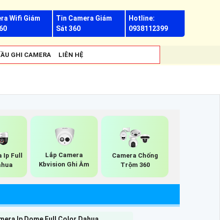
ra Wifi Giám
Tin Camera Giám
Hotline:
60
Sát 360
0938112399
ẦU GHI CAMERA
LIÊN HỆ
Lắp Camera
 Ip Full
Camera Chống
Kbvision Ghi Âm
ahua
Trộm 360
mera Ip Dome Full Color Dahua