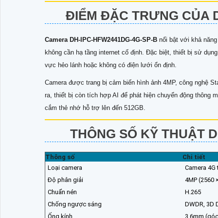
ĐIỂM ĐẶC TRƯNG CỦA D
Camera DH-IPC-HFW2441DG-4G-SP-B
nổi bật với khả năng
không cần hạ tầng internet cố định. Đặc biệt, thiết bị sử dụ
vực hẻo lánh hoặc không có điện lưới ổn định.
Camera được trang bị cảm biến hình ảnh 4MP, công nghệ Starl
ra, thiết bị còn tích hợp AI để phát hiện chuyển động thô
cắm thẻ nhớ hỗ trợ lên đến 512GB.
THÔNG SỐ KỸ THUẬT D
Thông số
Chi tiết
Loại camera
Camera 4G t
Độ phân giải
4MP (2560 
Chuẩn nén
H.265
Chống ngược sáng
DWDR, 3D D
Ống kính
3.6mm (góc 