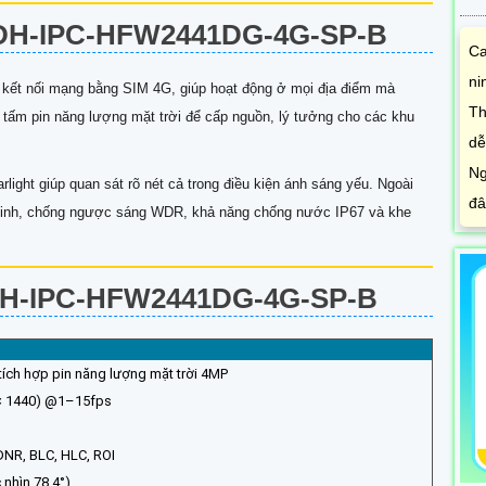
H-IPC-HFW2441DG-4G-SP-B
Ca
ni
 kết nối mạng bằng SIM 4G, giúp hoạt động ở mọi địa điểm mà
Th
ng tấm pin năng lượng mặt trời để cấp nguồn, lý tưởng cho các khu
dễ
Ng
ight giúp quan sát rõ nét cả trong điều kiện ánh sáng yếu. Ngoài
đâ
ng minh, chống ngược sáng WDR, khả năng chống nước IP67 và khe
H-IPC-HFW2441DG-4G-SP-B
ích hợp pin năng lượng mặt trời 4MP
× 1440) @1–15fps
NR, BLC, HLC, ROI
nhìn 78.4°)