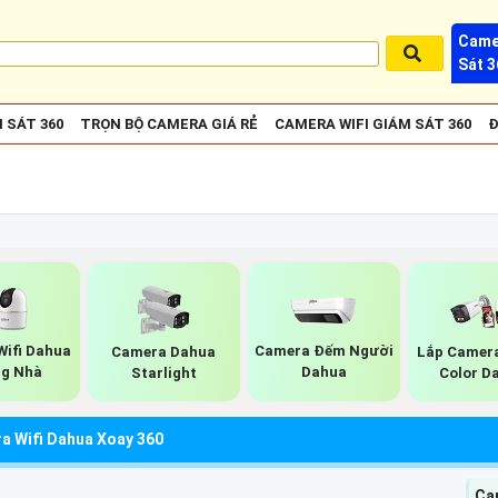
Came
Sát 3
 SÁT 360
TRỌN BỘ CAMERA GIÁ RẺ
CAMERA WIFI GIÁM SÁT 360
Đ
ifi Dahua
Camera Đếm Người
Camera Dahua
Lắp Camera
g Nhà
Dahua
Starlight
Color D
a Wifi Dahua Xoay 360
Ca