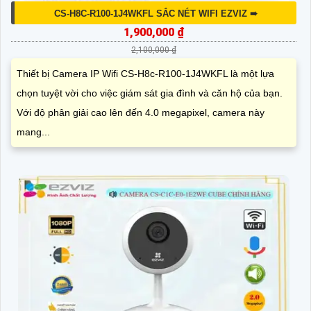
CS-H8C-R100-1J4WKFL SẮC NÉT WIFI EZVIZ ➠
1,900,000 ₫
2,100,000 ₫
Thiết bị Camera IP Wifi CS-H8c-R100-1J4WKFL là một lựa
chọn tuyệt vời cho việc giám sát gia đình và căn hộ của bạn.
Với độ phân giải cao lên đến 4.0 megapixel, camera này
mang...