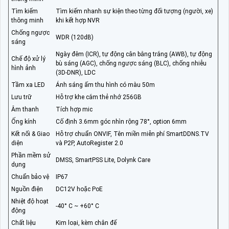
Tìm kiếm
Tìm kiếm nhanh sự kiện theo từng đối tượng (người, xe)
thông minh
khi kết hợp NVR
Chống ngược
WDR (120dB)
sáng
Ngày đêm (ICR), tự động cân bằng trắng (AWB), tự động
Chế độ xử lý
bù sáng (AGC), chống ngược sáng (BLC), chống nhiễu
hình ảnh
(3D-DNR), LDC
Tầm xa LED
Ánh sáng ấm thu hình có màu 50m
Lưu trữ
Hỗ trợ khe cắm thẻ nhớ 256GB
Âm thanh
Tích hợp mic
Ống kính
Cố định 3.6mm góc nhìn rộng 78°, option 6mm
Kết nối & Giao
Hỗ trợ chuẩn ONVIF, Tên miền miễn phí SmartDDNS.TV
diện
và P2P, AutoRegister 2.0
Phần mềm sử
DMSS, SmartPSS Lite, Dolynk Care
dụng
Chuẩn bảo vệ
IP67
Nguồn điện
DC12V hoặc PoE
Nhiệt độ hoạt
-40° C ~ +60° C
động
Chất liệu
Kim loại, kèm chân đế