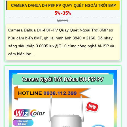
CAMERA DAHUA DH-P8F-PV QUAY QUÉT NGOÀI TRỜI 8MP
5%-35%
Liên Hệ
Camera Dahua DH-P8F-PV Quay Quét Ngoài Trời 8MP sở
hữu cảm biến 8MP, ghi lại hình ảnh 3840 × 2160. Độ nhạy
sáng siêu thấp 0.0005 lux@F1.0 cùng công nghệ AI-ISP và
cảm biến lớn...