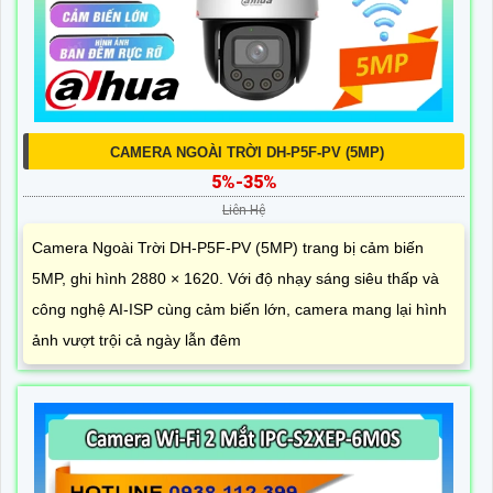
CAMERA NGOÀI TRỜI DH-P5F-PV (5MP)
5%-35%
Liên Hệ
Camera Ngoài Trời DH-P5F-PV (5MP) trang bị cảm biến
5MP, ghi hình 2880 × 1620. Với độ nhạy sáng siêu thấp và
công nghệ AI-ISP cùng cảm biến lớn, camera mang lại hình
ảnh vượt trội cả ngày lẫn đêm