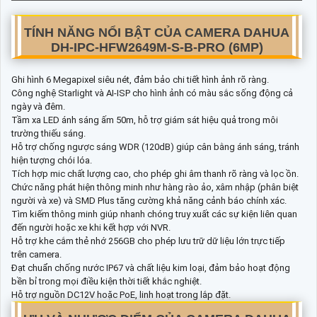
TÍNH NĂNG NỔI BẬT CỦA CAMERA DAHUA
DH-IPC-HFW2649M-S-B-PRO (6MP)
Ghi hình 6 Megapixel siêu nét, đảm bảo chi tiết hình ảnh rõ ràng.
Công nghệ Starlight và AI-ISP cho hình ảnh có màu sắc sống động cả
ngày và đêm.
Tầm xa LED ánh sáng ấm 50m, hỗ trợ giám sát hiệu quả trong môi
trường thiếu sáng.
Hỗ trợ chống ngược sáng WDR (120dB) giúp cân bằng ánh sáng, tránh
hiện tượng chói lóa.
Tích hợp mic chất lượng cao, cho phép ghi âm thanh rõ ràng và lọc ồn.
Chức năng phát hiện thông minh như hàng rào ảo, xâm nhập (phân biệt
người và xe) và SMD Plus tăng cường khả năng cảnh báo chính xác.
Tìm kiếm thông minh giúp nhanh chóng truy xuất các sự kiện liên quan
đến người hoặc xe khi kết hợp với NVR.
Hỗ trợ khe cắm thẻ nhớ 256GB cho phép lưu trữ dữ liệu lớn trực tiếp
trên camera.
Đạt chuẩn chống nước IP67 và chất liệu kim loại, đảm bảo hoạt động
bền bỉ trong mọi điều kiện thời tiết khắc nghiệt.
Hỗ trợ nguồn DC12V hoặc PoE, linh hoạt trong lắp đặt.