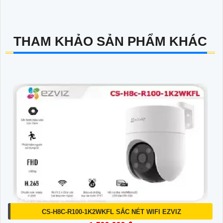
THAM KHẢO SẢN PHẨM KHÁC
CS-H8C-R100-1K2WKFL SẮC NÉT WIFI EZVIZ