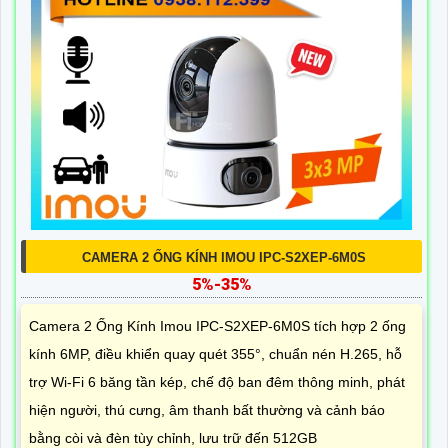
CAMERA 2 ỐNG KÍNH IMOU IPC-S2XEP-6M0S
5%-35%
Camera 2 Ống Kính Imou IPC-S2XEP-6M0S tích hợp 2 ống
kính 6MP, điều khiển quay quét 355°, chuẩn nén H.265, hỗ
trợ Wi-Fi 6 băng tần kép, chế độ ban đêm thông minh, phát
hiện người, thú cưng, âm thanh bất thường và cảnh báo
bằng còi và đèn tùy chỉnh, lưu trữ đến 512GB