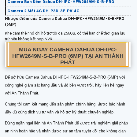
Camera Ban Đêm Dahua DH-IPC-HFW2849M-S-B-PRO
Camera 2 Mắt 4G DH-P3D-3F-PV-4G
Nhược điểm của Camera Dahua DH-IPC-HFW2649M-S-B-PRO
(6MP)
Khe cắm thẻ nhớ chỉ hỗ trợ tối đa 256GB, có thể hạn chế thời gian lưu
trữ nếu không kết hợp NVR.
MUA NGAY CAMERA DAHUA DH-IPC-
HFW2649M-S-B-PRO (6MP) TẠI AN THÀNH
PHÁT
Để sở hữu Camera Dahua DH-IPC-HFW2649M-S-B-PRO (6MP) với
công nghệ giám sát hàng đầu và độ bền vượt trội, hãy liên hệ ngay
với An Thành Phát.
Chúng tôi cam kết mang đến sản phẩm chính hãng, được bảo hành
đầy đủ cùng dịch vụ tư vấn và hỗ trợ kỹ thuật chuyên nghiệp.
Đừng ngần ngại liên hệ An Thành Phát để được trải nghiệm giải pháp
an ninh hoàn hảo và nhận được sự an tâm tuyệt đối cho không gian