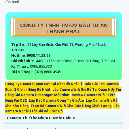
của bạn!
CÔNG TY TNHH TM-DV ĐẦU TƯ AN
THÀNH PHÁT
Trụ Sở:
51 Lũy Bán Bích, Khu Phố 11, Phường Phú Thạnh,
TP.HCM
Hotline: 0938.11.23.99
Chi Nhánh 1:
445/38 Tân Hòa Đông,P. Bình Trị Đông, TP. HCM
Kỹ Thuật:
0906.855.330
Điện Thoại:
(028) 6688.4949
Công Ty Camera Quan Sat Tại Cần Giờ Nhà Bè
Báo Giá Lắp Camera
Quận 2 Chính Hãng Rẻ Nhất
Lắp Camera Wifi Giá Rẻ Tại Quận 6 Uy Tín
Bảng Giá Camera Hdparagon Mới Nhất
Review Camera Wifi EZVIZ
Dùng Pin CB2
Lắp Đặt Camera Công Ty Ghi Âm
Lắp Camera Giá Rẻ
Cho Kho Hàng
Trọn Bộ Camera Wifi Cho Cửa Hàng Chất Lượng
Lắp
Camera Ngoài Trời Giá Rẻ Trọn Bộ
Camera Thiết kế Nhựa Plastic Dahua