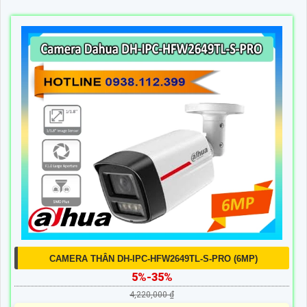
CAMERA THÂN DH-IPC-HFW2649TL-S-PRO (6MP)
5%-35%
4,220,000 ₫