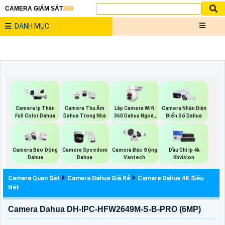
CAMERA GIÁM SÁT
360
DANH MỤC
Lắp Camera Wifi
Camera Ip Thân
Camera Thu Âm
Camera Nhận Diện
360 Dahua Ngoài
Full Color Dahua
Dahua Trong Nhà
Biển Số Dahua
Trời
Camera Báo Động
Camera Speedom
Đầu Ghi Ip 4k
Camera Báo Động
Dahua
Dahua
Kbvision
Vantech
Camera Quan Sát
Camera Dahua Giá Rẻ
Camera Dahua 4K Siêu
Nét
Camera Dahua DH-IPC-HFW2649M-S-B-PRO (6MP)