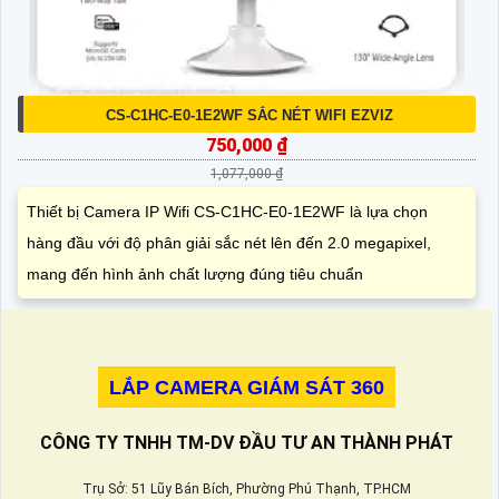
CS-C1HC-E0-1E2WF SẮC NÉT WIFI EZVIZ
750,000 ₫
1,077,000 ₫
Thiết bị Camera IP Wifi CS-C1HC-E0-1E2WF là lựa chọn
hàng đầu với độ phân giải sắc nét lên đến 2.0 megapixel,
mang đến hình ảnh chất lượng đúng tiêu chuẩn
LẮP CAMERA GIÁM SÁT 360
CÔNG TY TNHH TM-DV ĐẦU TƯ AN THÀNH PHÁT
Trụ Sở: 51 Lũy Bán Bích, Phường Phú Thạnh, TP.HCM