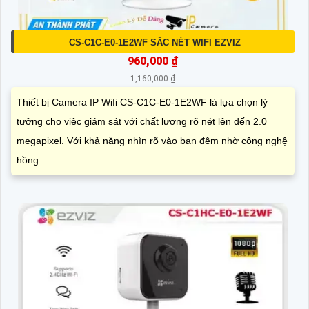
CS-C1C-E0-1E2WF SẮC NÉT WIFI EZVIZ
960,000 ₫
1,160,000 ₫
Thiết bị Camera IP Wifi CS-C1C-E0-1E2WF là lựa chọn lý
tưởng cho việc giám sát với chất lượng rõ nét lên đến 2.0
megapixel. Với khả năng nhìn rõ vào ban đêm nhờ công nghệ
hồng...