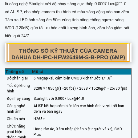
là công nghệ Starlight với độ nhạy sáng cực thấp 0.0007 Lux@F1.0
và AI-ISP, cho phép camera thu hình có màu sống động vào ban đêm.
Tầm xa LED ánh sáng ấm 50m cùng tính năng chống ngược sáng
WDR (120dB) giúp tối ưu hóa chất lượng hình ảnh, đảm bảo giám sát
hiệu quả 24/7.
THÔNG SỐ KỸ THUẬT CỦA CAMERA
DAHUA DH-IPC-HFW2649M-S-B-PRO (6MP)
Thông số
Mô tả
Độ phân giải
6 Megapixel, cảm biến CMOS kích thước 1/1.8”
Tốc độ khung
3288 × 1850@(1–20 fps) / 2688 × 1520@(1–25/30 fps)
hình
Độ nhạy sáng
Starlight với 0.0007 Lux@F1.0
Công nghệ
AI-ISP kết hợp cảm biến lớn cho hình ảnh vượt trội ban
hình ảnh
đêm và ban ngày
Chuẩn nén
H265+
Chức năng
Hàng rào ảo, Xâm nhập (phân biệt người và xe), SMD
phát hiện
Plus
thông minh