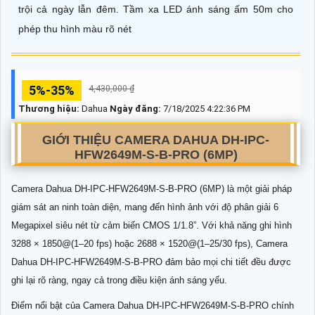
trội cả ngày lẫn đêm. Tầm xa LED ánh sáng ấm 50m cho
phép thu hình màu rõ nét
5%-35%
4,430,000 ₫
Thương hiệu:
Dahua
Ngày đăng:
7/18/2025 4:22:36 PM
GIỚI THIỆU CAMERA DAHUA DH-IPC-
HFW2649M-S-B-PRO (6MP)
Camera Dahua DH-IPC-HFW2649M-S-B-PRO (6MP) là một giải pháp
giám sát an ninh toàn diện, mang đến hình ảnh với độ phân giải 6
Megapixel siêu nét từ cảm biến CMOS 1/1.8”. Với khả năng ghi hình
3288 × 1850@(1–20 fps) hoặc 2688 × 1520@(1–25/30 fps), Camera
Dahua DH-IPC-HFW2649M-S-B-PRO đảm bảo mọi chi tiết đều được
ghi lại rõ ràng, ngay cả trong điều kiện ánh sáng yếu.
Điểm nổi bật của Camera Dahua DH-IPC-HFW2649M-S-B-PRO chính