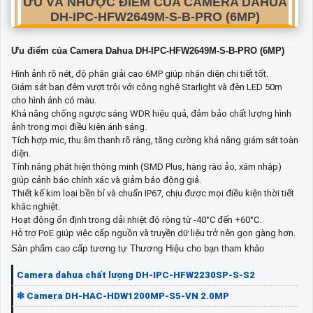
ƯU VÀ NHƯỢC ĐIỂM CỦA CAMERA DAHUA
DH-IPC-HFW2649M-S-B-PRO (6MP)
Ưu điểm của Camera Dahua DH-IPC-HFW2649M-S-B-PRO (6MP)
Hình ảnh rõ nét, độ phân giải cao 6MP giúp nhận diện chi tiết tốt.
Giám sát ban đêm vượt trội với công nghệ Starlight và đèn LED 50m
cho hình ảnh có màu.
Khả năng chống ngược sáng WDR hiệu quả, đảm bảo chất lượng hình
ảnh trong mọi điều kiện ánh sáng.
Tích hợp mic, thu âm thanh rõ ràng, tăng cường khả năng giám sát toàn
diện.
Tính năng phát hiện thông minh (SMD Plus, hàng rào ảo, xâm nhập)
giúp cảnh báo chính xác và giảm báo động giả.
Thiết kế kim loại bền bỉ và chuẩn IP67, chịu được mọi điều kiện thời tiết
khắc nghiệt.
Hoạt động ổn định trong dải nhiệt độ rộng từ -40°C đến +60°C.
Hỗ trợ PoE giúp việc cấp nguồn và truyền dữ liệu trở nên gọn gàng hơn.
Sản phẩm cao cấp tương tự Thương Hiệu cho bạn tham khảo
Camera dahua chất lượng DH-IPC-HFW2230SP-S-S2
❇ Camera DH-HAC-HDW1200MP-S5-VN 2.0MP