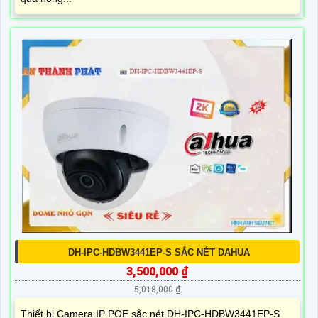
DH-IPC-HDBW3441EP-S SẮC NÉT DAHUA
3,500,000 ₫
5,018,000 ₫
Thiết bị Camera IP POE sắc nét DH-IPC-HDBW3441EP-S