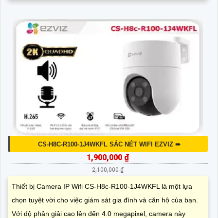
CS-H8C-R100-1J4WKFL SẮC NÉT WIFI EZVIZ ➠
1,900,000 ₫
2,100,000 ₫
Thiết bị Camera IP Wifi CS-H8c-R100-1J4WKFL là một lựa
chọn tuyệt vời cho việc giám sát gia đình và căn hộ của bạn.
Với độ phân giải cao lên đến 4.0 megapixel, camera này