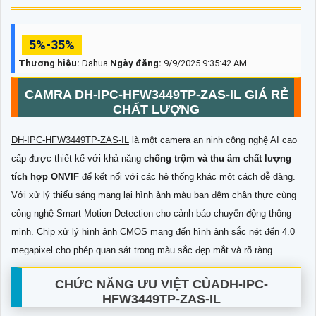
5%-35%
Thương hiệu:
Dahua
Ngày đăng:
9/9/2025 9:35:42 AM
CAMRA DH-IPC-HFW3449TP-ZAS-IL GIÁ RẺ
CHẤT LƯỢNG
DH-IPC-HFW3449TP-ZAS-IL
là một camera an ninh công nghệ AI cao
cấp được thiết kế với khả năng
chống trộm và thu âm chất lượng
tích hợp ONVIF
để kết nối với các hệ thống khác một cách dễ dàng.
Với xử lý thiếu sáng mang lại hình ảnh màu ban đêm chân thực cùng
công nghệ Smart Motion Detection cho cảnh báo chuyển động thông
minh. Chip xử lý hình ảnh CMOS mang đến hình ảnh sắc nét đến 4.0
megapixel cho phép quan sát trong màu sắc đẹp mắt và rõ ràng.
CHỨC NĂNG ƯU VIỆT CỦADH-IPC-
HFW3449TP-ZAS-IL