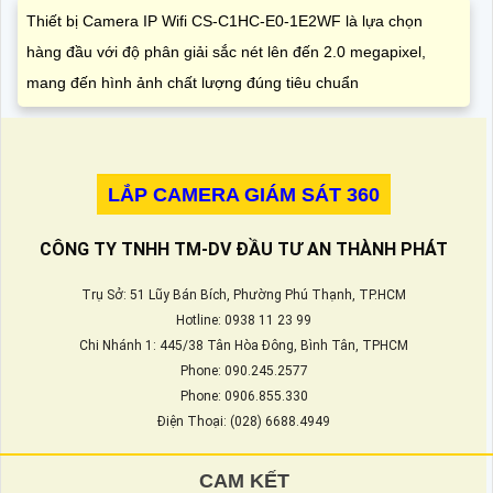
Thiết bị Camera IP Wifi CS-C1HC-E0-1E2WF là lựa chọn
hàng đầu với độ phân giải sắc nét lên đến 2.0 megapixel,
mang đến hình ảnh chất lượng đúng tiêu chuẩn
LẮP CAMERA GIÁM SÁT 360
CÔNG TY TNHH TM-DV ĐẦU TƯ AN THÀNH PHÁT
Trụ Sở: 51 Lũy Bán Bích, Phường Phú Thạnh, TP.HCM
Hotline: 0938 11 23 99
Chi Nhánh 1: 445/38 Tân Hòa Đông, Bình Tân, TPHCM
Phone: 090.245.2577
Phone: 0906.855.330
Điện Thoại: (028) 6688.4949
CAM KẾT