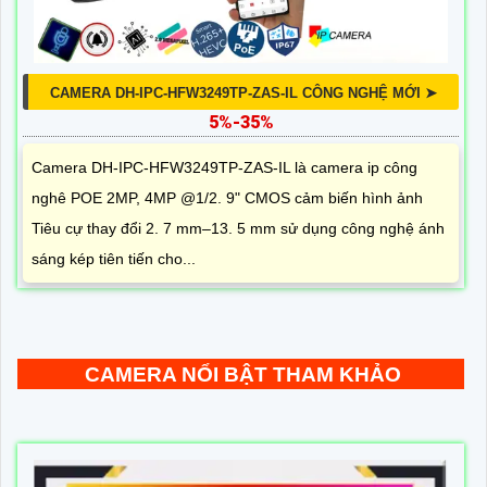
CAMERA DH-IPC-HFW3249TP-ZAS-IL CÔNG NGHỆ MỚI ➤
5%-35%
Camera DH-IPC-HFW3249TP-ZAS-IL là camera ip công
nghê POE 2MP, 4MP @1/2. 9" CMOS cảm biến hình ảnh
Tiêu cự thay đổi 2. 7 mm–13. 5 mm sử dụng công nghệ ánh
sáng kép tiên tiến cho...
CAMERA NỔI BẬT THAM KHẢO