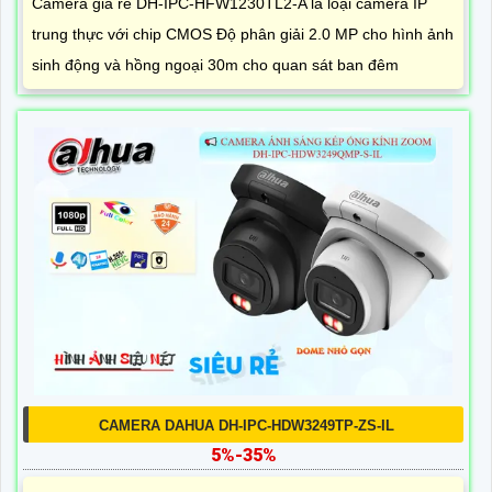
Camera giá rẻ DH-IPC-HFW1230TL2-A là loại camera IP
trung thực với chip CMOS Độ phân giải 2.0 MP cho hình ảnh
sinh động và hồng ngoại 30m cho quan sát ban đêm
CAMERA DAHUA DH-IPC-HDW3249TP-ZS-IL
5%-35%