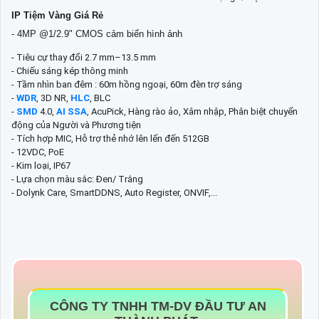
IP Tiệm Vàng Giá Rẻ
- 4MP @1/2.9" CMOS cảm biến hình ảnh
- Tiêu cự thay đổi 2.7 mm–13.5 mm
- Chiếu sáng kép thông minh
- Tầm nhìn ban đêm : 60m hồng ngoại, 60m đèn trợ sáng
-
WDR
, 3D NR,
HLC
, BLC
-
SMD
4.0,
AI SSA
, AcuPick, Hàng rào ảo, Xâm nhập, Phân biệt chuyển
động của Người và Phương tiện
- Tích hợp MIC, Hỗ trợ thẻ nhớ lên lến đến 512GB
- 12VDC, PoE
- Kim loại, IP67
- Lựa chọn màu sắc: Đen/ Trắng
- Dolynk Care, SmartDDNS, Auto Register, ONVIF,...
CÔNG TY TNHH TM-DV ĐẦU TƯ AN