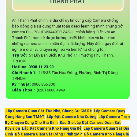
THÀNH PHÁT
An Thành Phát chính là địa chỉ uy tín cung cấp Camera chống
báo động giả sử dụng thuật toán deep learning minh chứng bởi
camera DH-IPC-HFW3449TP-ZAS-IL chính hãng. Đến với An
Thành Phát bạn sẽ được hưởng chiết khấu cao và lựa chọn
những camera an ninh hiện đại chất lượng. Hãy đến ngay để trải
nghiệm dịch vụ chuyên nghiệp và tiện lợi từ chúng tôi.
Trụ Sở:
51 Lũy Bán Bích, Khu Phố 11, Phường Phú Thạnh,
TP.HCM
Hotline: 0938.11.23.99
Chi Nhánh 1:
445/38 Tân Hòa Đông, Phường Bình Trị Đông,
TP.HCM
Kỹ Thuật:
0906.855.330
Điện Thoại:
(028) 6688.4949
Lắp Camera Quan Sát Tòa Nhà, Chung Cư Giá Rẻ
Lắp Camera Quay
Đóng Hàng Sàn TMĐT
Lắp Đặt Camera Nhà Xưởng
Lắp Camera Trọn
Bộ Chuyên Dụng Cho Gia Đình
Báo Giá Lắp Đặt Camera Quan Sát
Kbvision
Lắp Đặt Camera Kho Hàng Giá Rẻ
Lắp Camera Quan Sát Gia
Đình
Bộ Camera Giám Sát Công Trình 2MP
Bộ Camera Kho Hàng Giá