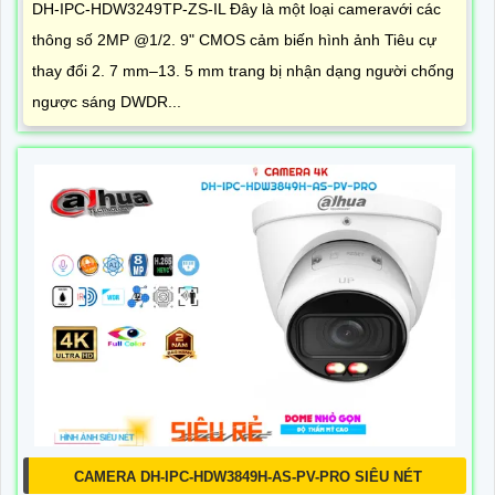
DH-IPC-HDW3249TP-ZS-IL Đây là một loại cameravới các
thông số 2MP @1/2. 9" CMOS cảm biến hình ảnh Tiêu cự
thay đổi 2. 7 mm–13. 5 mm trang bị nhận dạng người chống
ngược sáng DWDR...
CAMERA DH-IPC-HDW3849H-AS-PV-PRO SIÊU NÉT