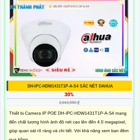
DH-IPC-HDW1431T1P-A-S4 SẮC NÉT DAHUA
30%
2,662,000 ₫
Thiết bị Camera IP POE DH-IPC-HDW1431T1P-A-S4 mang
đến chất lượng hình ảnh độ nét cao lên đến 4.0 megapixel,
giúp quan sát rõ ràng và chi tiết. Với khả năng xem ban đêm
qua hồng...