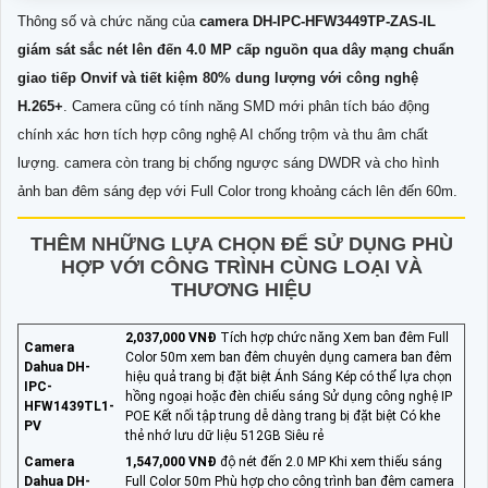
Thông số và chức năng của
camera DH-IPC-HFW3449TP-ZAS-IL
giám sát sắc nét lên đến 4.0 MP cấp nguồn qua dây mạng chuẩn
giao tiếp Onvif và tiết kiệm 80% dung lượng với công nghệ
H.265+
. Camera cũng có tính năng SMD mới phân tích báo động
chính xác hơn tích hợp công nghệ AI chống trộm và thu âm chất
lượng. camera còn trang bị chống ngược sáng DWDR và cho hình
ảnh ban đêm sáng đẹp với Full Color trong khoảng cách lên đến 60m.
THÊM NHỮNG LỰA CHỌN ĐỂ SỬ DỤNG PHÙ
HỢP VỚI CÔNG TRÌNH CÙNG LOẠI VÀ
THƯƠNG HIỆU
2,037,000 VNĐ
Tích hợp chức năng Xem ban đêm Full
Camera
Color 50m xem ban đêm chuyên dụng camera ban đêm
Dahua DH-
hiệu quả trang bị đặt biệt Ánh Sáng Kép có thể lựa chọn
IPC-
hồng ngoại hoặc đèn chiếu sáng Sử dụng công nghệ IP
HFW1439TL1-
POE Kết nối tập trung dễ dàng trang bị đặt biệt Có khe
PV
thẻ nhớ lưu dữ liệu 512GB Siêu rẻ
Camera
1,547,000 VNĐ
độ nét đến 2.0 MP Khi xem thiếu sáng
Dahua DH-
Full Color 50m Phù hợp cho công trình ban đêm camera