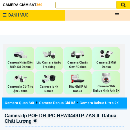
CAMERA GIÁM SÁT
360
DANH MỤC
Camera Nhận Diện
Lắp Camera Auto
Camera Chuẩn
Camera 2 Mắt
Biển Số Dahua
Tracking
Onvif Dahua
Dahua
Camera Wifi
Camera Ip Có Thu
Camera Ip 4k
Đầu Ghi IP Ai
Dahua Hình Ảnh 3K
Ậm Dahua
Dahua
Dahua
Camera Quan Sát
Camera Dahua Giá Rẻ
Camera Dahua Ultra 2K
Camera Ip POE DH-IPC-HFW3449TP-ZAS-IL Dahua
Chất Lượng 🌟