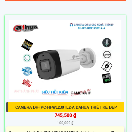
CAMERA DH-IPC-HFW1230TL2-A DAHUA THIẾT KẾ ĐẸP
745,500 ₫
100,000 ₫