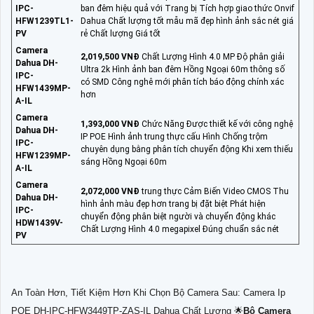
IPC-
ban đêm hiệu quả với Trang bị Tích hợp giao thức Onvif
HFW1239TL1-
Dahua Chất lượng tốt mẫu mã đẹp hình ảnh sắc nét giá
PV
rẻ Chất lượng Giá tốt
Camera
2,019,500 VNĐ
Chất Lượng Hình 4.0 MP Độ phân giải
Dahua DH-
Ultra 2k Hình ảnh ban đêm Hồng Ngoại 60m thông số
IPC-
có SMD Công nghê mới phân tích báo động chính xác
HFW1439MP-
hơn
A-IL
Camera
1,393,000 VNĐ
Chức Năng Được thiết kế với công nghệ
Dahua DH-
IP POE Hình ảnh trung thực cấu Hình Chống trộm
IPC-
chuyên dụng bằng phân tích chuyển động Khi xem thiếu
HFW1239MP-
sáng Hồng Ngoại 60m
A-IL
Camera
2,072,000 VNĐ
trung thực Cảm Biến Video CMOS Thu
Dahua DH-
hình ảnh màu đẹp hơn trang bị đặt biệt Phát hiện
IPC-
chuyển động phân biệt người và chuyển động khác
HDW1439V-
Chất Lượng Hình 4.0 megapixel Đúng chuẩn sắc nét
PV
An Toàn Hơn, Tiết Kiệm Hơn Khi Chọn Bộ Camera Sau: Camera Ip
POE DH-IPC-HFW3449TP-ZAS-IL Dahua Chất Lượng 🌟
Bộ Camera