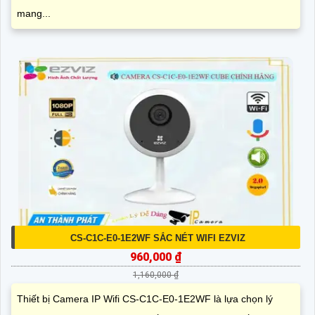
mang...
CS-C1C-E0-1E2WF SẮC NÉT WIFI EZVIZ
960,000 ₫
1,160,000 ₫
Thiết bị Camera IP Wifi CS-C1C-E0-1E2WF là lựa chọn lý