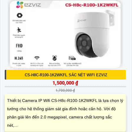
CS-H8C-R100-1K2WKFL SẮC NÉT WIFI EZVIZ
1,500,000 ₫
1,700,000 ₫
Thiết bị Camera IP Wifi CS-H8c-R100-1K2WKFL là lựa chọn lý
tưởng cho hệ thống giám sát gia đình hoặc căn hộ. Với độ
phân giải lên đến 2.0 megapixel, camera chất lượng sắc
nét,...