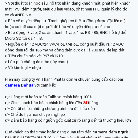
> Với thuật toán học sâu, hỗ trợ: nhận dạng khuôn mặt, phát hiện khuôn
mặt, IVS, đếm người, siêu dữ liệu video, phát hiện PPE, quản lý chỗ đỗ
xe và ANPR, v.v.
> Bảo vệ quyền riêng tư: Tranh ghép có thể tự động được đặt lên mặt
hoặc cơ thể của một người để bảo vệ quyền riêng tư của họ.
> Báo động: 3 vào, 2 ra; âm thanh: 1 vào, 1 ra; RS-485, BNC; hỗ trợ thẻ
Micro SD tối đa 1 TB.
> Nguồn điện 12 VDC/24 VAC/PoE+/ePoE, công suất đầu ra 12 VDC,
dòng điện tối đa 165 mA và dòng điện cực đại là 700 mA, dễ lắp đặt.
> Tiêu chuẩn bảo vệ IP67 và IK10.
> Lớp phủ chống ăn mòn (tùy chọn).
> Vỏ kim loại + nhựa.
Hiện nay, công ty An Thành Phát là đơn vị chuyên cung cấp các loại
camera Dahua
với cam kết:
👉 Hàng mới hoàn toàn Fullbox, chính hãng 100%
👉 Chính sách bảo hành chính hãng lên đến
24
tháng
👉 Có rất nhiều những chương trình ưu đãi hấp dẫn
👉 Chế độ hậu mãi chuyên nghiệp
👉 Đảm bảo hàng có nguồn gốc xuất xứ rõ ràng đến từ thương hiệu lớn
Quý khách có thắc mắc hoặc đang quan tâm đến
camera đếm người
DH-IPC-HFW7842H-Z-X
, vui lòng liên hệ với chúng tôi theo thông tin