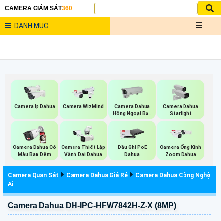
CAMERA GIÁM SÁT
360
DANH MỤC
Camera Ip Dahua
Camera WizMind
Camera Dahua
Camera Dahua
Hồng Ngoại Ban
Starlight
Đêm
Camera Dahua Có
Camera Thiết Lập
Đầu Ghi PoE
Camera Ống Kính
Màu Ban Đêm
Vành Đai Dahua
Dahua
Zoom Dahua
Camera Quan Sát
Camera Dahua Giá Rẻ
Camera Dahua Công Nghệ
Ai
Camera Dahua DH-IPC-HFW7842H-Z-X (8MP)