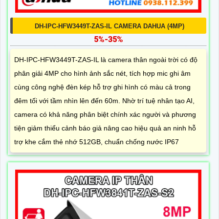
DH-IPC-HFW3449T-ZAS-IL CAMERA DAHUA (4MP)
5%-35%
DH-IPC-HFW3449T-ZAS-IL là camera thân ngoài trời có độ
phân giải 4MP cho hình ảnh sắc nét, tích hợp mic ghi âm
cùng công nghệ đèn kép hỗ trợ ghi hình có màu cả trong
đêm tối với tầm nhìn lên đến 60m. Nhờ trí tuệ nhân tạo AI,
camera có khả năng phân biệt chính xác người và phương
tiện giảm thiểu cảnh báo giả nâng cao hiệu quả an ninh hỗ
trợ khe cắm thẻ nhớ 512GB, chuẩn chống nước IP67