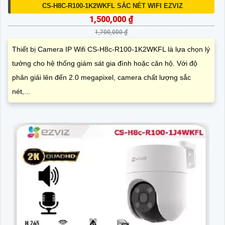
CS-H8C-R100-1K2WKFL SẮC NÉT WIFI EZVIZ
1,500,000 ₫
1,700,000 ₫
Thiết bị Camera IP Wifi CS-H8c-R100-1K2WKFL là lựa chọn lý
tưởng cho hệ thống giám sát gia đình hoặc căn hộ. Với độ
phân giải lên đến 2.0 megapixel, camera chất lượng sắc
nét,...