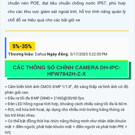
chuẩn nén POE, đạt tiêu chuẩn chống nước IP67, phù hợp
cho các khu vực giám sát ngoài trời, hỗ trợ tính năng quản lý
chỗ đỗ xe hiệu quả cho các bãi giữ xe
5%-35%
Thương hiệu:
Dahua
Ngày đăng:
5/17/2025 5:22:05 PM
CÁC THÔNG SỐ CHÍNH CAMERA DH-IPC-
HFW7842H-Z-X
> Cảm biến hình ảnh CMOS 8 MP 1/1.8", độ sáng thấp và hình ảnh có độ
phân giải cao.
> Đầu ra tối đa 8 MP (3840 × 2160)@50/60 fps.
> Đèn LED hồng ngoại tích hợp, khoảng cách chiếu sáng tối đa là 60 m.
> ROI, mã hóa linh hoạt, áp dụng cho nhiều môi trường băng thông và
lưu trữ khác nhau.
> Có thể bật đồng thời hai chức năng thông minh như nhận diện khuôn
mặt + đếm người, phát hiện khuôn mặt + đếm người và phát hiện PPE +
IVS.