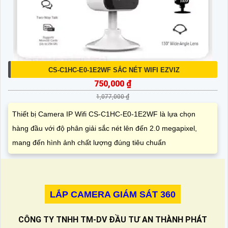
CS-C1HC-E0-1E2WF SẮC NÉT WIFI EZVIZ
750,000 ₫
1,077,000 ₫
Thiết bị Camera IP Wifi CS-C1HC-E0-1E2WF là lựa chọn
hàng đầu với độ phân giải sắc nét lên đến 2.0 megapixel,
mang đến hình ảnh chất lượng đúng tiêu chuẩn
LẮP CAMERA GIÁM SÁT 360
CÔNG TY TNHH TM-DV ĐẦU TƯ AN THÀNH PHÁT