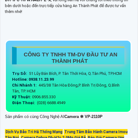
bên dưới hoặc đến trực tiếp cửa hàng An Thành Phát để được tư vấn
thêm nhé!
CÔNG TY TNHH TM-DV ĐẦU TƯ AN
THÀNH PHÁT
Trụ Sở:
51 Lũy Bán Bích, P. Tân Thới Hòa, Q.Tân Phú, TP.HCM
Hotline: 0938.11.23.99
Chi Nhánh 1:
445/38 Tân Hòa Đông,P. Bình Trị Đông, Q.Bình
Tân, TP. HCM
Kỹ Thuật:
0906.855.330
Điện Thoại:
(028) 6688.4949
Sản phẩm có cùng Công Nghệ AI
Camera ❇ VP-2110P
Dịch Vụ Bảo Trì Hệ Thống Mạng
Trung Tâm Bảo Hành Camera Imou
Tận Nơi
Camera Dahua Dh-H2c 2.0Mp Giá Rẻ
Báo Giá Camera Unv