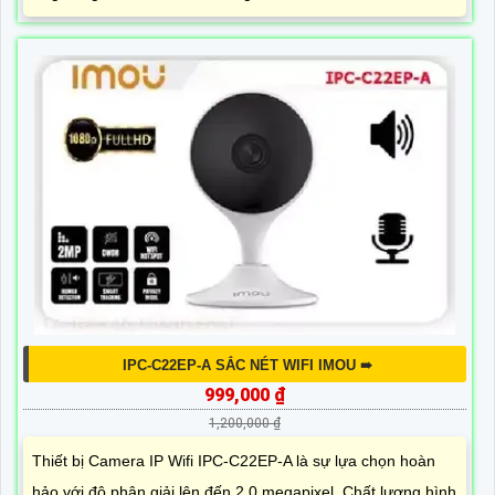
IPC-C22EP-A SẮC NÉT WIFI IMOU ➠
999,000 ₫
1,200,000 ₫
Thiết bị Camera IP Wifi IPC-C22EP-A là sự lựa chọn hoàn
hảo với độ phân giải lên đến 2.0 megapixel. Chất lượng hình