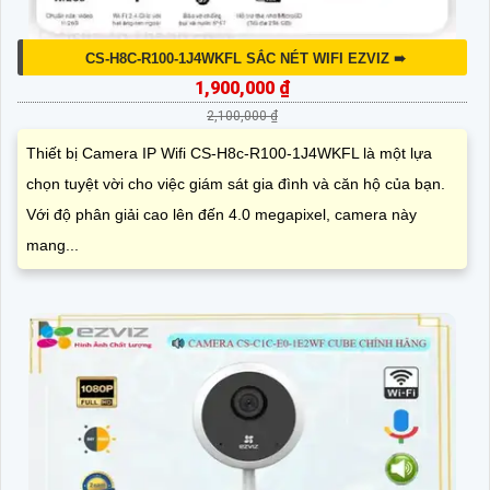
CS-H8C-R100-1J4WKFL SẮC NÉT WIFI EZVIZ ➠
1,900,000 ₫
2,100,000 ₫
Thiết bị Camera IP Wifi CS-H8c-R100-1J4WKFL là một lựa
chọn tuyệt vời cho việc giám sát gia đình và căn hộ của bạn.
Với độ phân giải cao lên đến 4.0 megapixel, camera này
mang...