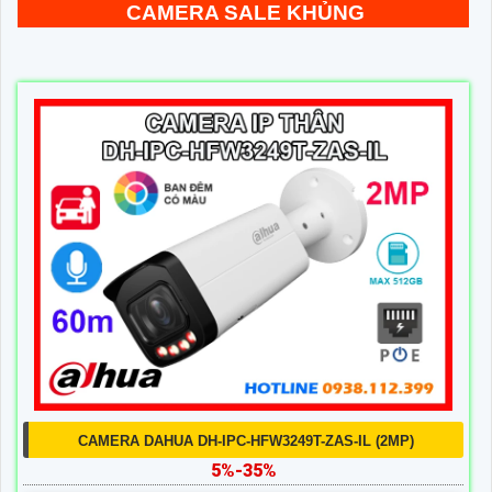
CAMERA SALE KHỦNG
CAMERA DAHUA DH-IPC-HFW3249T-ZAS-IL (2MP)
5%-35%