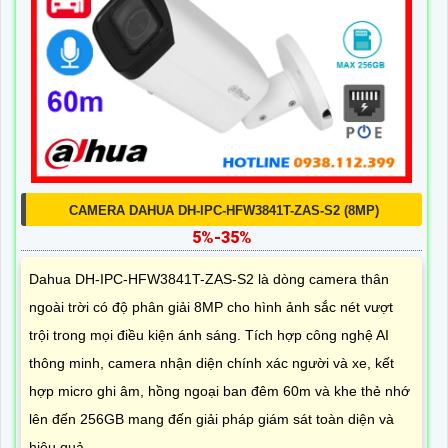
CAMERA DAHUA DH-IPC-HFW3841T-ZAS-S2 (8MP)
5%-35%
Dahua DH-IPC-HFW3841T-ZAS-S2 là dòng camera thân
ngoài trời có độ phân giải 8MP cho hình ảnh sắc nét vượt
trội trong mọi điều kiện ánh sáng. Tích hợp công nghệ AI
thông minh, camera nhận diện chính xác người và xe, kết
hợp micro ghi âm, hồng ngoại ban đêm 60m và khe thẻ nhớ
lên đến 256GB mang đến giải pháp giám sát toàn diện và
hiệu quả