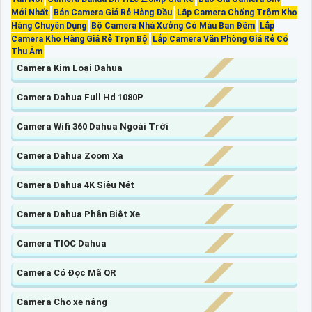
Mới Nhất
Bán Camera Giá Rẻ Hàng Đầu
Lắp Camera Chống Trộm Kho
Hàng Chuyên Dụng
Bộ Camera Nhà Xưởng Có Màu Ban Đêm
Lắp
Camera Kho Hàng Giá Rẻ Trọn Bộ
Lắp Camera Văn Phòng Giá Rẻ Có
Thu Âm
Camera Kim Loại Dahua
Camera Dahua Full Hd 1080P
Camera Wifi 360 Dahua Ngoài Trời
Camera Dahua Zoom Xa
Camera Dahua 4K Siêu Nét
Camera Dahua Phân Biệt Xe
Camera TIOC Dahua
Camera Có Đọc Mã QR
Camera Cho xe nâng