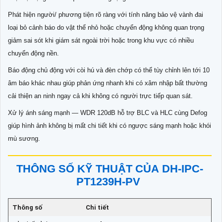
Phát hiện người/ phương tiện rõ ràng với tính năng bảo vệ vành đai
loại bỏ cảnh báo do vật thể nhỏ hoặc chuyển động không quan trọng
giảm sai sót khi giám sát ngoài trời hoặc trong khu vực có nhiều
chuyển động nền.
Báo động chủ động với còi hú và đèn chớp có thể tùy chỉnh lên tới 10
âm báo khác nhau giúp phản ứng nhanh khi có xâm nhập bất thường
cải thiện an ninh ngay cả khi không có người trực tiếp quan sát.
Xử lý ánh sáng mạnh — WDR 120dB hỗ trợ BLC và HLC cùng Defog
giúp hình ảnh không bị mất chi tiết khi có ngược sáng mạnh hoặc khói
mù sương.
THÔNG SỐ KỸ THUẬT CỦA DH-IPC-
PT1239H-PV
Thông số
Chi tiết