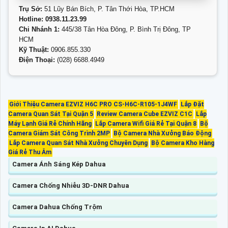
Trụ Sở:
51 Lũy Bán Bích, P. Tân Thới Hòa, TP.HCM
Hotline: 0938.11.23.99
Chi Nhánh 1:
445/38 Tân Hòa Đông, P. Bình Trị Đông, TP
HCM
Kỹ Thuật:
0906.855.330
Điện Thoại:
(028) 6688.4949
Giới Thiệu Camera EZVIZ H6C PRO CS-H6C-R105-1J4WF
Lắp Đặt
Camera Quan Sát Tại Quận 5
Review Camera Cube EZVIZ C1C
Lắp
Máy Lạnh Giá Rẻ Chính Hãng
Lắp Camera Wifi Giá Rẻ Tại Quận 8
Bộ
Camera Giám Sát Công Trình 2MP
Bộ Camera Nhà Xưởng Báo Động
Lắp Camera Quan Sát Nhà Xưởng Chuyên Dụng
Bộ Camera Kho Hàng
Giá Rẻ Thu Âm
Camera Ánh Sáng Kép Dahua
Camera Chống Nhiễu 3D-DNR Dahua
Camera Dahua Chống Trộm