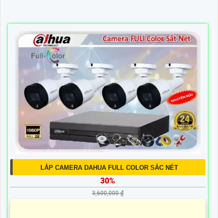
LẮP CAMERA DAHUA FULL COLOR SẮC NÉT
30%
3,600,000 ₫