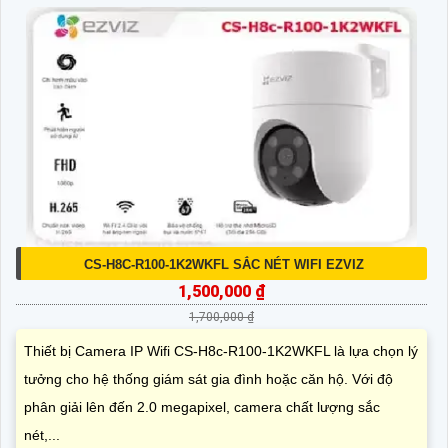
CS-H8C-R100-1K2WKFL SẮC NÉT WIFI EZVIZ
1,500,000 ₫
1,700,000 ₫
Thiết bị Camera IP Wifi CS-H8c-R100-1K2WKFL là lựa chọn lý
tưởng cho hệ thống giám sát gia đình hoặc căn hộ. Với độ
phân giải lên đến 2.0 megapixel, camera chất lượng sắc
nét,...