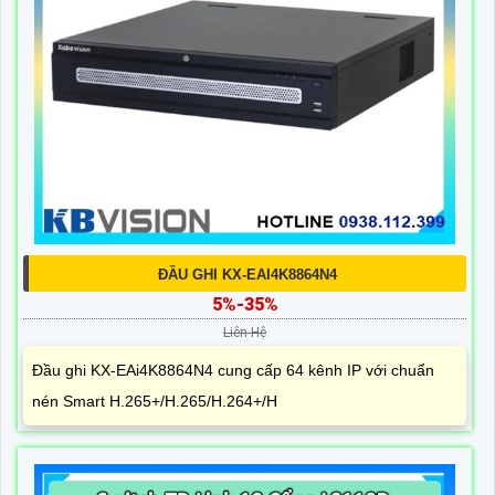
ĐẦU GHI KX-EAI4K8864N4
5%-35%
Liên Hệ
Đầu ghi KX-EAi4K8864N4 cung cấp 64 kênh IP với chuẩn
nén Smart H.265+/H.265/H.264+/H