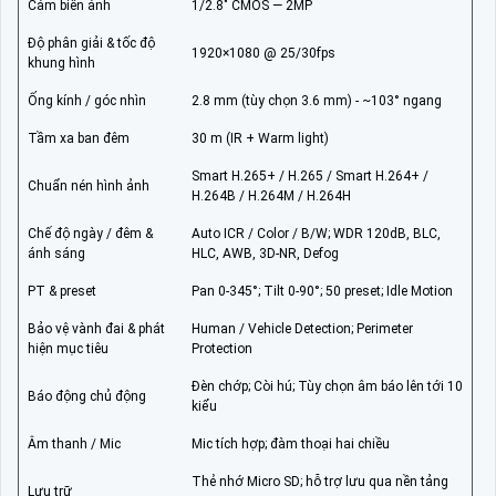
Cảm biến ảnh
1/2.8″ CMOS — 2MP
Độ phân giải & tốc độ
1920×1080 @ 25/30fps
khung hình
Ống kính / góc nhìn
2.8 mm (tùy chọn 3.6 mm) - ~103° ngang
Tầm xa ban đêm
30 m (IR + Warm light)
Smart H.265+ / H.265 / Smart H.264+ /
Chuẩn nén hình ảnh
H.264B / H.264M / H.264H
Chế độ ngày / đêm &
Auto ICR / Color / B/W; WDR 120dB, BLC,
ánh sáng
HLC, AWB, 3D-NR, Defog
PT & preset
Pan 0-345°; Tilt 0-90°; 50 preset; Idle Motion
Bảo vệ vành đai & phát
Human / Vehicle Detection; Perimeter
hiện mục tiêu
Protection
Đèn chớp; Còi hú; Tùy chọn âm báo lên tới 10
Báo động chủ động
kiểu
Âm thanh / Mic
Mic tích hợp; đàm thoại hai chiều
Thẻ nhớ Micro SD; hỗ trợ lưu qua nền tảng
Lưu trữ