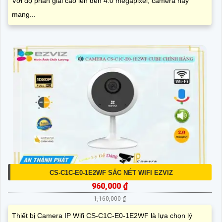
Với độ phân giải cao lên đến 4.0 megapixel, camera này
mang...
CS-C1C-E0-1E2WF SẮC NÉT WIFI EZVIZ
960,000 ₫
1,160,000 ₫
Thiết bị Camera IP Wifi CS-C1C-E0-1E2WF là lựa chọn lý