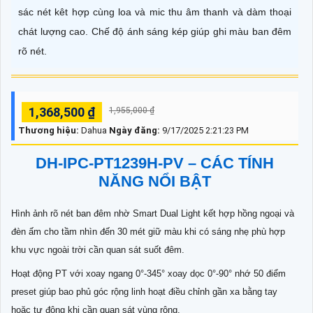
sác nét kêt hợp cùng loa và mic thu âm thanh và dàm thoại
chát lượng cao. Chế độ ánh sáng kép giúp ghi màu ban đêm
rõ nét.
1,368,500 ₫
1,955,000 ₫
Thương hiệu:
Dahua
Ngày đăng:
9/17/2025 2:21:23 PM
DH-IPC-PT1239H-PV – CÁC TÍNH
NĂNG NỔI BẬT
Hình ảnh rõ nét ban đêm nhờ Smart Dual Light kết hợp hồng ngoại và
đèn ấm cho tầm nhìn đến 30 mét giữ màu khi có sáng nhẹ phù hợp
khu vực ngoài trời cần quan sát suốt đêm.
Hoạt động PT với xoay ngang 0°-345° xoay dọc 0°-90° nhớ 50 điểm
preset giúp bao phủ góc rộng linh hoạt điều chỉnh gần xa bằng tay
hoặc tự động khi cần quan sát vùng rộng.