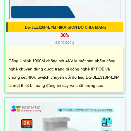
DS-3E1318P-EI/M HIKVISION BỘ CHIA MẠNG
30%
6,040,000 ₫
Cổng Uplink 1000M chống sét 4KV là một sản phẩm công
nghệ chuyên dụng được trang bị công nghệ IP POE và
chống sét 4KV. Switch chuyển đổi dữ liệu DS-3E1318P-EI/M
là một thiết bị mạng đáng tin cậy và chất lượng cao