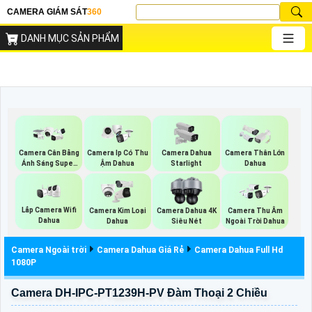
CAMERA GIÁM SÁT
360
DANH MỤC SẢN PHẨM
Camera Cân Bằng
Camera Ip Có Thu
Camera Dahua
Camera Thân Lớn
Ánh Sáng Super
Ậm Dahua
Starlight
Dahua
Adapt
Lắp Camera Wifi
Camera Kim Loại
Camera Dahua 4K
Camera Thu Âm
Dahua
Dahua
Siêu Nét
Ngoài Trời Dahua
Camera Ngoài trời
Camera Dahua Giá Rẻ
Camera Dahua Full Hd
1080P
Camera DH-IPC-PT1239H-PV Đàm Thoại 2 Chiều