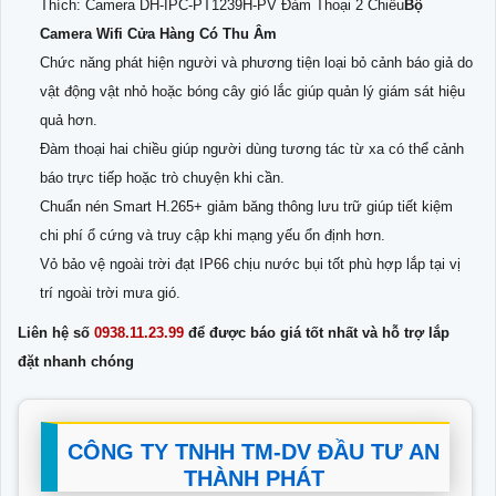
Thích: Camera DH-IPC-PT1239H-PV Đàm Thoại 2 Chiều
Bộ
Camera Wifi Cửa Hàng Có Thu Âm
Chức năng phát hiện người và phương tiện loại bỏ cảnh báo giả do
vật động vật nhỏ hoặc bóng cây gió lắc giúp quản lý giám sát hiệu
quả hơn.
Đàm thoại hai chiều giúp người dùng tương tác từ xa có thể cảnh
báo trực tiếp hoặc trò chuyện khi cần.
Chuẩn nén Smart H.265+ giảm băng thông lưu trữ giúp tiết kiệm
chi phí ổ cứng và truy cập khi mạng yếu ổn định hơn.
Vỏ bảo vệ ngoài trời đạt IP66 chịu nước bụi tốt phù hợp lắp tại vị
trí ngoài trời mưa gió.
Liên hệ số
0938.11.23.99
để được báo giá tốt nhất và hỗ trợ lắp
đặt nhanh chóng
CÔNG TY TNHH TM-DV ĐẦU TƯ AN
THÀNH PHÁT