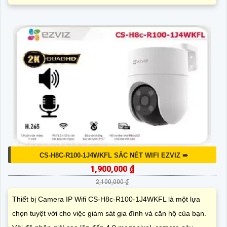
CS-H8C-R100-1J4WKFL SẮC NÉT WIFI EZVIZ ➠
1,900,000 ₫
2,100,000 ₫
Thiết bị Camera IP Wifi CS-H8c-R100-1J4WKFL là một lựa
chọn tuyệt vời cho việc giám sát gia đình và căn hộ của bạn.