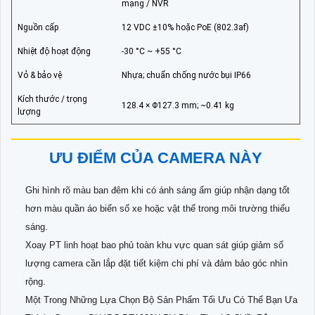
mạng / NVR
Nguồn cấp
12 VDC ±10% hoặc PoE (802.3af)
Nhiệt độ hoạt động
-30 °C ~ +55 °C
Vỏ & bảo vệ
Nhựa; chuẩn chống nước bụi IP66
Kích thước / trọng
128.4 × Φ127.3 mm; ~0.41 kg
lượng
ƯU ĐIỂM CỦA CAMERA NÀY
Ghi hình rõ màu ban đêm khi có ánh sáng ấm giúp nhận dạng tốt
hơn màu quần áo biển số xe hoặc vật thể trong môi trường thiếu
sáng.
Xoay PT linh hoạt bao phủ toàn khu vực quan sát giúp giảm số
lượng camera cần lắp đặt tiết kiệm chi phí và đảm bảo góc nhìn
rộng.
Một Trong Những Lựa Chọn Bộ Sản Phẩm Tối Ưu Có Thể Bạn Ưa