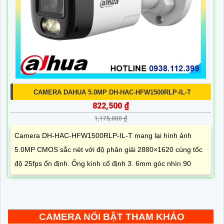
CAMERA DAHUA 5.0MP DH-HAC-HFW1500RLP-IL-T
822,500 ₫
1,175,000 ₫
Camera DH-HAC-HFW1500RLP-IL-T mang lại hình ảnh
5.0MP CMOS sắc nét với độ phân giải 2880×1620 cùng tốc
độ 25fps ổn định. Ống kính cố định 3. 6mm góc nhìn 90
CAMERA NỔI BẬT THAM KHẢO