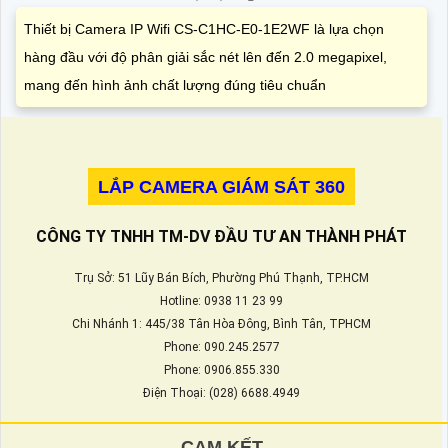
Thiết bị Camera IP Wifi CS-C1HC-E0-1E2WF là lựa chọn
hàng đầu với độ phân giải sắc nét lên đến 2.0 megapixel,
mang đến hình ảnh chất lượng đúng tiêu chuẩn
LẮP CAMERA GIÁM SÁT 360
CÔNG TY TNHH TM-DV ĐẦU TƯ AN THÀNH PHÁT
Trụ Sở: 51 Lũy Bán Bích, Phường Phú Thạnh, TP.HCM
Hotline: 0938 11 23 99
Chi Nhánh 1: 445/38 Tân Hòa Đông, Bình Tân, TPHCM
Phone: 090.245.2577
Phone: 0906.855.330
Điện Thoại: (028) 6688.4949
CAM KẾT