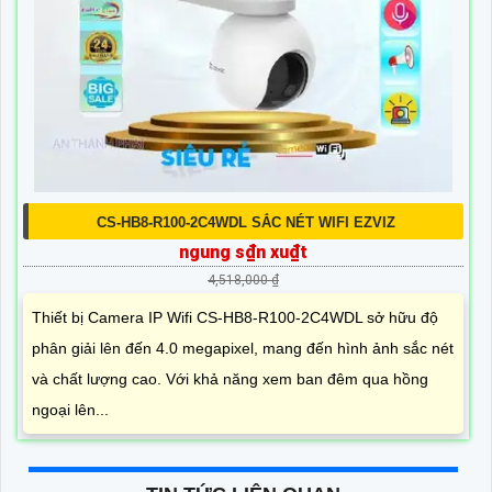
CS-HB8-R100-2C4WDL SẮC NÉT WIFI EZVIZ
ngung s₫n xu₫t
4,518,000 ₫
Thiết bị Camera IP Wifi CS-HB8-R100-2C4WDL sở hữu độ
phân giải lên đến 4.0 megapixel, mang đến hình ảnh sắc nét
và chất lượng cao. Với khả năng xem ban đêm qua hồng
ngoại lên...