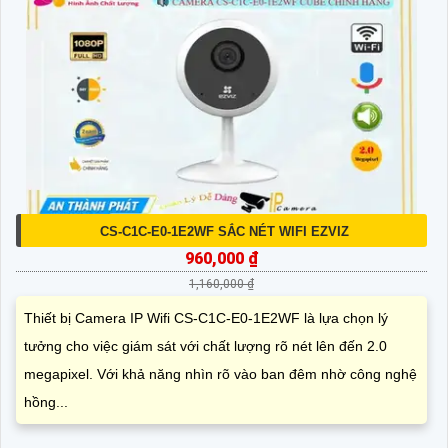
CS-C1C-E0-1E2WF SẮC NÉT WIFI EZVIZ
960,000 ₫
1,160,000 ₫
Thiết bị Camera IP Wifi CS-C1C-E0-1E2WF là lựa chọn lý
tưởng cho việc giám sát với chất lượng rõ nét lên đến 2.0
megapixel. Với khả năng nhìn rõ vào ban đêm nhờ công nghệ
hồng...