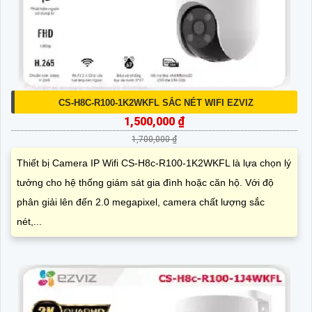
CS-H8C-R100-1K2WKFL SẮC NÉT WIFI EZVIZ
1,500,000 ₫
1,700,000 ₫
Thiết bị Camera IP Wifi CS-H8c-R100-1K2WKFL là lựa chọn lý
tưởng cho hệ thống giám sát gia đình hoặc căn hộ. Với độ
phân giải lên đến 2.0 megapixel, camera chất lượng sắc
nét,...