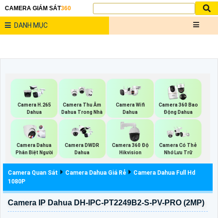
CAMERA GIÁM SÁT
360
DANH MỤC
Camera Wifi
Camera H.265
Camera Thu Âm
Camera 360 Bao
Dahua
Dahua
Dahua Trong Nhà
Động Dahua
Camera Dahua
Camera DWDR
Camera 360 Độ
Camera Có Thẻ
Phân Biệt Người
Dahua
Hikvision
Nhớ Lưu Trữ
Camera Quan Sát
Camera Dahua Giá Rẻ
Camera Dahua Full Hd
1080P
Camera IP Dahua DH-IPC-PT2249B2-S-PV-PRO (2MP)