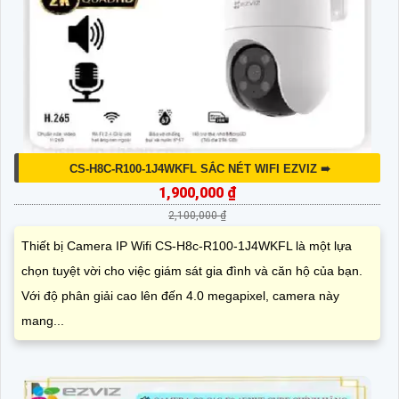
CS-H8C-R100-1J4WKFL SẮC NÉT WIFI EZVIZ ➠
1,900,000 ₫
2,100,000 ₫
Thiết bị Camera IP Wifi CS-H8c-R100-1J4WKFL là một lựa
chọn tuyệt vời cho việc giám sát gia đình và căn hộ của bạn.
Với độ phân giải cao lên đến 4.0 megapixel, camera này
mang...