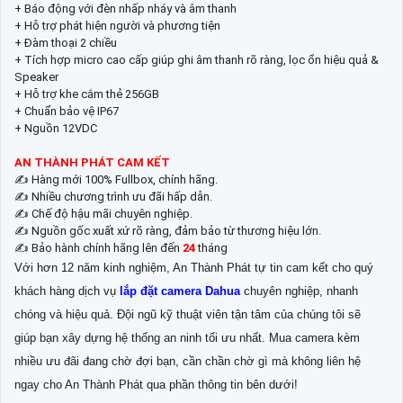
+ Báo động với đèn nhấp nháy và âm thanh
+ Hỗ trợ phát hiện người và phương tiện
+ Đàm thoại 2 chiều
+ Tích hợp micro cao cấp giúp ghi âm thanh rõ ràng, lọc ổn hiệu quả &
Speaker
+ Hỗ trợ khe cắm thẻ 256GB
+ Chuẩn bảo vệ IP67
+ Nguồn 12VDC
AN THÀNH PHÁT CAM KẾT
✍️ Hàng mới 100% Fullbox, chính hãng.
✍️ Nhiều chương trình ưu đãi hấp dẫn.
✍️ Chế độ hậu mãi chuyên nghiệp.
✍️ Nguồn gốc xuất xứ rõ ràng, đảm bảo từ thương hiệu lớn.
✍️ Bảo hành chính hãng lên đến
24
tháng
Với hơn 12 năm kinh nghiệm, An Thành Phát tự tin cam kết cho quý
khách hàng dịch vụ
lắp đặt camera Dahua
chuyên nghiệp, nhanh
chóng và hiệu quả. Đội ngũ kỹ thuật viên tận tâm của chúng tôi sẽ
giúp bạn xây dựng hệ thống an ninh tối ưu nhất. Mua camera kèm
nhiều ưu đãi đang chờ đợi bạn, cần chần chờ gì mà không liên hệ
ngay cho An Thành Phát qua phần thông tin bên dưới!