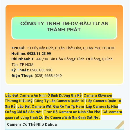
CÔNG TY TNHH TM-DV ĐẦU TƯ AN
THÀNH PHÁT
Trụ Sở:
51 Lũy Bán Bích, P. Tân Thới Hòa, Q.Tân Phú, TP.HCM
Hotline: 0938.11.23.99
Chi Nhánh 1:
445/38 Tân Hòa Đông,P. Bình Trị Đông, Q.Bình
Tân, TP. HCM
Kỹ Thuật:
0906.855.330
Điện Thoại:
(028) 6688.4949
Lắp Đặt Camera An Ninh Ở Bình Dương Giá Rẻ
Camera Kbvision
Thương Hiệu Mỹ
Công Ty Lắp Camera Quận 10
Lắp Camera Quận 10
Giá Rẻ
Lắp Đặt Camera Wifi Giá Rẻ Tại Tp Hcm
Lắp Camera Ip Nhà
Xưởng Giá Rẻ Sắc Nét
Trọn Bộ Camera An Ninh Khu Phố
Gói camera
quan sát công trình 2k
Bộ Camera Wifi Gia Đình Sắt Nét
Camera Có Thẻ Nhớ Dahua