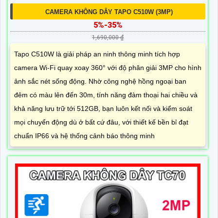
CAMERA KHÔNG DÂY TAPO C510W (3MP)
5%-35%
1,690,000 ₫
Tapo C510W là giải pháp an ninh thông minh tích hợp
camera Wi-Fi quay xoay 360° với độ phân giải 3MP cho hình
ảnh sắc nét sống động. Nhờ công nghệ hồng ngoại ban
đêm có màu lên đến 30m, tính năng đàm thoại hai chiều và
khả năng lưu trữ tới 512GB, bạn luôn kết nối và kiểm soát
mọi chuyển động dù ở bất cứ đâu, với thiết kế bền bỉ đạt
chuẩn IP66 và hệ thống cảnh báo thông minh