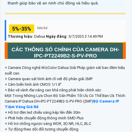
thanh giúp bảo vệ an ninh chủ động và hiệu quả.
5%-35%
liên hệ
Thương hiệu:
Dahua
Ngày đăng:
5/7/2025 2:14:49 PM
CÁC THÔNG SỐ CHÍNH CỦA CAMERA DH-
IPC-PT2249B2-S-PV-PRO
+ Camera Công nghệ WizColor Dahua Giải Pháp giám sát ban đêm hiệu
suất cao
+ Camera quan sát hình ảnh rõ nét độ phân giải 2MP
+ Cảm biến hình ảnh CMOS 1/1.8”
+ Bảo vệ vành đai nâng cao khả năng phát hiện chính xác
Một Trong Những Lựa Chọn Bộ Sản Phẩm Tối Ưu Có Thể Bạn Ưa Thích:
Camera IP Dahua DH-IPC-PT2249B2-S-PV-PRO (2MP)
Bộ Camera IP
Tiệm Vàng Giá Rẻ
+ Hỗ trợ đèn led chiếu sáng kép lên đến 30m
+ Phát hiện chuyển động thông minh SMD Plus
+ Hỗ trợ chống ngược sáng WDR, 3D NR, HLC, BLC
+ Tự động theo dõi đối tượng chuyển động