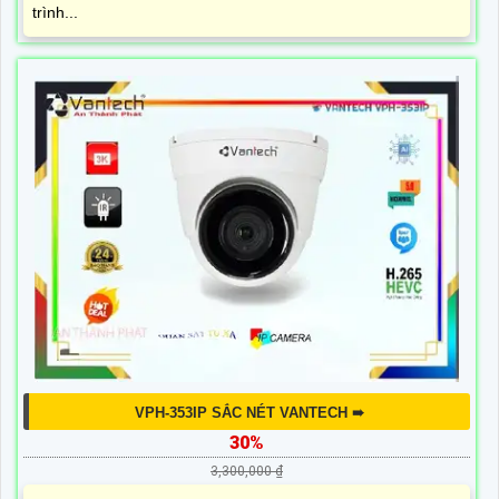
trình...
VPH-353IP SẮC NÉT VANTECH ➠
30%
3,300,000 ₫