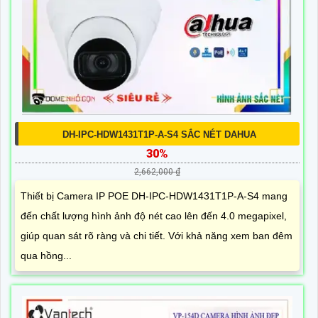
DH-IPC-HDW1431T1P-A-S4 SẮC NÉT DAHUA
30%
2,662,000 ₫
Thiết bị Camera IP POE DH-IPC-HDW1431T1P-A-S4 mang
đến chất lượng hình ảnh độ nét cao lên đến 4.0 megapixel,
giúp quan sát rõ ràng và chi tiết. Với khả năng xem ban đêm
qua hồng...