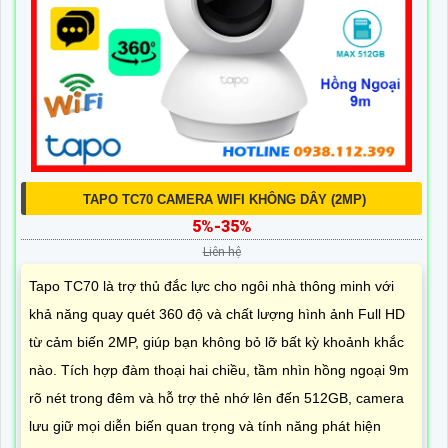
TAPO TC70 CAMERA WIFI KHÔNG DÂY (2MP)
5%-35%
Liên hệ
Tapo TC70 là trợ thủ đắc lực cho ngôi nhà thông minh với
khả năng quay quét 360 độ và chất lượng hình ảnh Full HD
từ cảm biến 2MP, giúp bạn không bỏ lỡ bất kỳ khoảnh khắc
nào. Tích hợp đàm thoại hai chiều, tầm nhìn hồng ngoại 9m
rõ nét trong đêm và hỗ trợ thẻ nhớ lên đến 512GB, camera
lưu giữ mọi diễn biến quan trọng và tính năng phát hiện