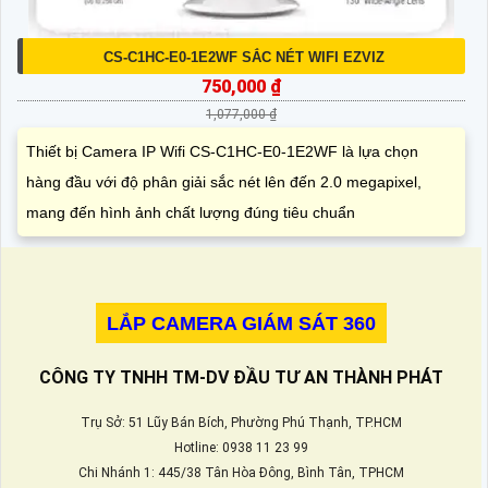
CS-C1HC-E0-1E2WF SẮC NÉT WIFI EZVIZ
750,000 ₫
1,077,000 ₫
Thiết bị Camera IP Wifi CS-C1HC-E0-1E2WF là lựa chọn
hàng đầu với độ phân giải sắc nét lên đến 2.0 megapixel,
mang đến hình ảnh chất lượng đúng tiêu chuẩn
LẮP CAMERA GIÁM SÁT 360
CÔNG TY TNHH TM-DV ĐẦU TƯ AN THÀNH PHÁT
Trụ Sở: 51 Lũy Bán Bích, Phường Phú Thạnh, TP.HCM
Hotline: 0938 11 23 99
Chi Nhánh 1: 445/38 Tân Hòa Đông, Bình Tân, TPHCM