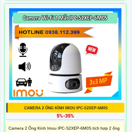
CAMERA 2 ỐNG KÍNH IMOU IPC-S2XEP-6M0S
5%-35%
Camera 2 Ống Kính Imou IPC-S2XEP-6M0S tích hợp 2 ống