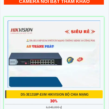
CAMERA NỔI BẬT THAM KHẢO
DS-3E1318P-EI/M HIKVISION BỘ CHIA MẠNG
30%
6,040,000 ₫