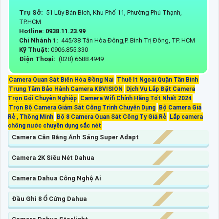
Trụ Sở:
51 Lũy Bán Bích, Khu Phố 11, Phường Phú Thạnh,
TP.HCM
Hotline: 0938.11.23.99
Chi Nhánh 1:
445/38 Tân Hòa Đông,P. Bình Trị Đông, TP. HCM
Kỹ Thuật:
0906.855.330
Điện Thoại:
(028) 6688.4949
Camera Quan Sát Biên Hòa Đồng Nai
Thuê It Ngoài Quận Tân Bình
Trung Tâm Bảo Hành Camera KBVISION
Dịch Vụ Lắp Đặt Camera
Trọn Gói Chuyên Nghiệp
Camera Wifi Chính Hãng Tốt Nhất 2024
Trọn Bộ Camera Giám Sát Công Trình Chuyên Dụng
Bộ Camera Giá
Rẻ , Thông Minh
Bộ 8 Camera Quan Sát Công Ty Giá Rẻ
Lắp camera
chông nước chuyên dụng sắc nét
Camera Cân Bằng Ánh Sáng Super Adapt
Camera 2K Siêu Nét Dahua
Camera Dahua Công Nghệ Ai
Đầu Ghi 8 Ổ Cứng Dahua