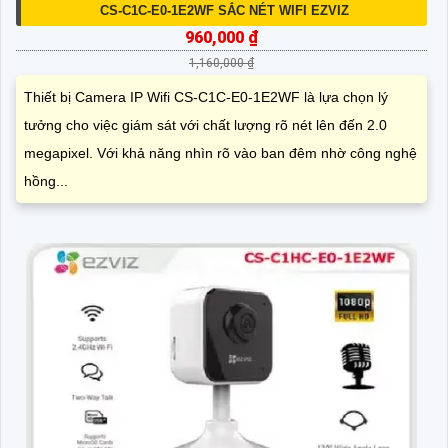
CS-C1C-E0-1E2WF SẮC NÉT WIFI EZVIZ
960,000 ₫
1,160,000 ₫
Thiết bị Camera IP Wifi CS-C1C-E0-1E2WF là lựa chọn lý
tưởng cho việc giám sát với chất lượng rõ nét lên đến 2.0
megapixel. Với khả năng nhìn rõ vào ban đêm nhờ công nghệ
hồng...