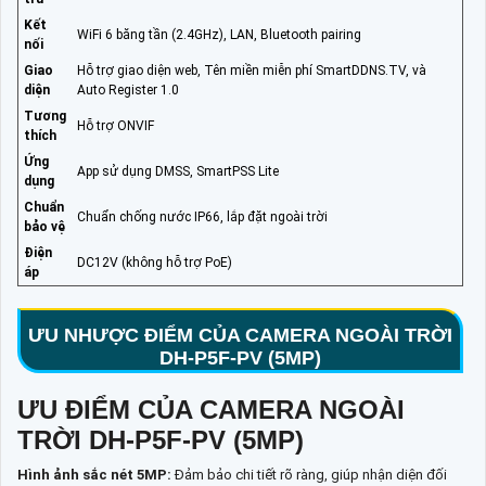
Kết
WiFi 6 băng tần (2.4GHz), LAN, Bluetooth pairing
nối
Giao
Hỗ trợ giao diện web, Tên miền miễn phí SmartDDNS.TV, và
diện
Auto Register 1.0
Tương
Hỗ trợ ONVIF
thích
Ứng
App sử dụng DMSS, SmartPSS Lite
dụng
Chuẩn
Chuẩn chống nước IP66, lắp đặt ngoài trời
bảo vệ
Điện
DC12V (không hỗ trợ PoE)
áp
ƯU NHƯỢC ĐIỂM CỦA CAMERA NGOÀI TRỜI
DH-P5F-PV (5MP)
ƯU ĐIỂM CỦA CAMERA NGOÀI
TRỜI DH-P5F-PV (5MP)
Hình ảnh sắc nét 5MP:
Đảm bảo chi tiết rõ ràng, giúp nhận diện đối