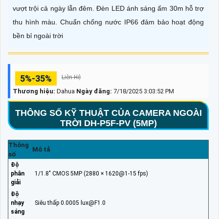
vượt trội cả ngày lẫn đêm. Đèn LED ánh sáng ấm 30m hỗ trợ
thu hình màu. Chuẩn chống nước IP66 đảm bảo hoạt động
bền bỉ ngoài trời
5%-35%
Liên Hệ
Thương hiệu:
Dahua
Ngày đăng:
7/18/2025 3:03:52 PM
THÔNG SỐ KỸ THUẬT CỦA CAMERA NGOÀI
TRỜI DH-P5F-PV (5MP)
Thông
Mô tả
số
Độ
phân
1/1.8" CMOS 5MP (2880 × 1620@1-15 fps)
giải
Độ
nhạy
Siêu thấp 0.0005 lux@F1.0
sáng