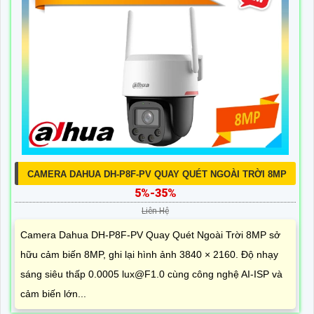
CAMERA DAHUA DH-P8F-PV QUAY QUÉT NGOÀI TRỜI 8MP
5%-35%
Liên Hệ
Camera Dahua DH-P8F-PV Quay Quét Ngoài Trời 8MP sở
hữu cảm biến 8MP, ghi lại hình ảnh 3840 × 2160. Độ nhạy
sáng siêu thấp 0.0005 lux@F1.0 cùng công nghệ AI-ISP và
cảm biến lớn...