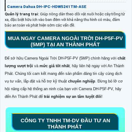
Camera Dahua DH-IPC-HDW5241TM-ASE
Quản lý trang trại:
Giúp nông dân theo dõi vật nuôi hoặc cây trồng từ
xa, đặc biệt hữu ích vào ban đêm với khả năng thu hình có màu, đảm
bảo an toàn và phát hiện sớm các vấn đề.
MUA NGAY CAMERA NGOÀI TRỜI DH-P5F-PV
(5MP) TẠI AN THÀNH PHÁT
Để sở hữu Camera Ngoài Trời DH-P5F-PV (5MP) chính hãng với
chất
lượng vượt trội
và
mức giá tốt nhất
, hãy liên hệ ngay với An Thành
Phát. Chúng tôi cam kết mang đến sản phẩm đáng tin cậy cùng dịch
vụ tư vấn, lắp đặt và hỗ trợ kỹ thuật
chuyên nghiệp
. Đừng bỏ lỡ cơ
hội nâng cấp hệ thống an ninh của bạn với Camera DH-P5F-PV, hãy
đến An Thành Phát để
trải nghiệm sự an tâm tuyệt đối
!
CÔNG TY TNHH TM-DV ĐẦU TƯ AN
THÀNH PHÁT