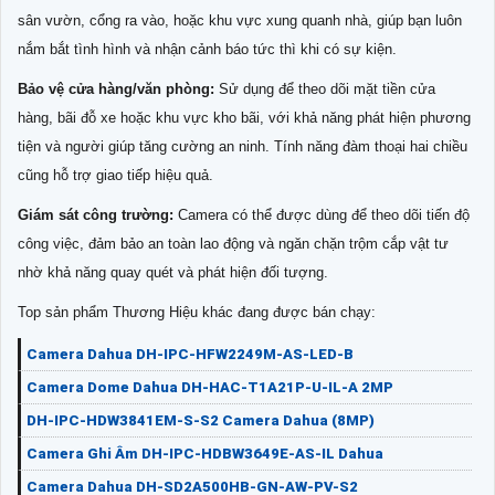
sân vườn, cổng ra vào, hoặc khu vực xung quanh nhà, giúp bạn luôn
nắm bắt tình hình và nhận cảnh báo tức thì khi có sự kiện.
Bảo vệ cửa hàng/văn phòng:
Sử dụng để theo dõi mặt tiền cửa
hàng, bãi đỗ xe hoặc khu vực kho bãi, với khả năng phát hiện phương
tiện và người giúp tăng cường an ninh. Tính năng đàm thoại hai chiều
cũng hỗ trợ giao tiếp hiệu quả.
Giám sát công trường:
Camera có thể được dùng để theo dõi tiến độ
công việc, đảm bảo an toàn lao động và ngăn chặn trộm cắp vật tư
nhờ khả năng quay quét và phát hiện đối tượng.
Top sản phẩm Thương Hiệu khác đang được bán chạy:
Camera Dahua DH-IPC-HFW2249M-AS-LED-B
Camera Dome Dahua DH-HAC-T1A21P-U-IL-A 2MP
DH-IPC-HDW3841EM-S-S2 Camera Dahua (8MP)
Camera Ghi Âm DH-IPC-HDBW3649E-AS-IL Dahua
Camera Dahua DH-SD2A500HB-GN-AW-PV-S2