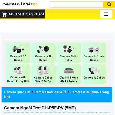
CAMERA GIÁM SÁT
360
DANH MỤC SẢN PHẨM
Camera PTZ
Camera Ip 4k
Camera 2 Mắt
Camera Ip Dome
Dahua
Dahua
Dahua
Dahua
Camera Wifi
Camera Dahua
Đầu Ghi 8 Kênh
Camera Ip Dahua
Dahua Trong Nhà
Xoay 360 Độ
Giá Rẻ Dahua
Camera Quan Sát
Camera Dahua Giá Rẻ
Camera Wifi Dahua Trong
Nhà
Camera Ngoài Trời DH-P5F-PV (5MP)