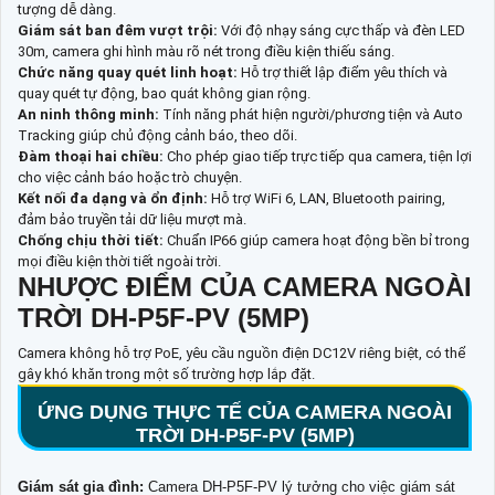
tượng dễ dàng.
Giám sát ban đêm vượt trội:
Với độ nhạy sáng cực thấp và đèn LED
30m, camera ghi hình màu rõ nét trong điều kiện thiếu sáng.
Chức năng quay quét linh hoạt:
Hỗ trợ thiết lập điểm yêu thích và
quay quét tự động, bao quát không gian rộng.
An ninh thông minh:
Tính năng phát hiện người/phương tiện và Auto
Tracking giúp chủ động cảnh báo, theo dõi.
Đàm thoại hai chiều:
Cho phép giao tiếp trực tiếp qua camera, tiện lợi
cho việc cảnh báo hoặc trò chuyện.
Kết nối đa dạng và ổn định:
Hỗ trợ WiFi 6, LAN, Bluetooth pairing,
đảm bảo truyền tải dữ liệu mượt mà.
Chống chịu thời tiết:
Chuẩn IP66 giúp camera hoạt động bền bỉ trong
mọi điều kiện thời tiết ngoài trời.
NHƯỢC ĐIỂM CỦA CAMERA NGOÀI
TRỜI DH-P5F-PV (5MP)
Camera không hỗ trợ PoE, yêu cầu nguồn điện DC12V riêng biệt, có thể
gây khó khăn trong một số trường hợp lắp đặt.
ỨNG DỤNG THỰC TẾ CỦA CAMERA NGOÀI
TRỜI DH-P5F-PV (5MP)
Giám sát gia đình:
Camera DH-P5F-PV lý tưởng cho việc giám sát