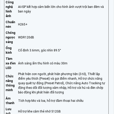
Công
nghệ
AI-ISP kết hợp cảm biến lớn cho hình ảnh vượt trội ban đêm và
hình
ban ngày
ảnh
Chuẩn
H265+
nén
Chống
ngược
WDR120dB
sáng
Ống
Cố định 3.6mm, góc nhìn 89.5°
kính
Tầm
xa đèn
Ánh sáng ấm thu hình có màu 30m
LED
Phát hiện con người, phát hiện phương tiện (ô tô), Thiết lập
Chức
điểm yêu thích (Preset) và gọi điểm nhanh, Hỗ trợ chức năng
năng
quay quét tự động (Preset Patrol), Chức năng Auto Tracking tự
thông
động theo dõi đối tượng xâm nhập, Hỗ trợ còi hú và đèn chớp
minh
báo động khi phát hiện đối tượng
Âm
Tích hợp Mic và loa, hỗ trợ đàm thoại hai chiều
thanh
Lưu
Hỗ trợ khe cắm thẻ nhớ 512GB
trữ