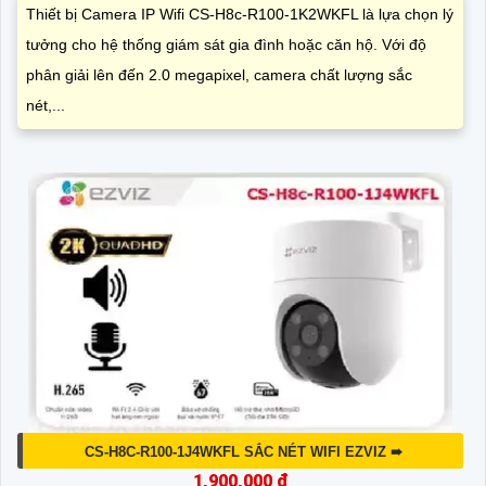
Thiết bị Camera IP Wifi CS-H8c-R100-1K2WKFL là lựa chọn lý
tưởng cho hệ thống giám sát gia đình hoặc căn hộ. Với độ
phân giải lên đến 2.0 megapixel, camera chất lượng sắc
nét,...
CS-H8C-R100-1J4WKFL SẮC NÉT WIFI EZVIZ ➠
1,900,000 ₫