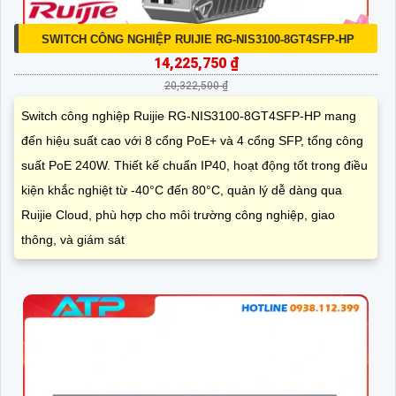
SWITCH CÔNG NGHIỆP RUIJIE RG-NIS3100-8GT4SFP-HP
14,225,750 ₫
20,322,500 ₫
Switch công nghiệp Ruijie RG-NIS3100-8GT4SFP-HP mang
đến hiệu suất cao với 8 cổng PoE+ và 4 cổng SFP, tổng công
suất PoE 240W. Thiết kế chuẩn IP40, hoạt động tốt trong điều
kiện khắc nghiệt từ -40°C đến 80°C, quản lý dễ dàng qua
Ruijie Cloud, phù hợp cho môi trường công nghiệp, giao
thông, và giám sát