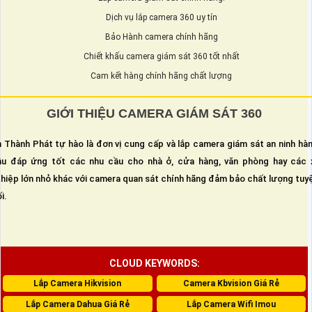
Dịch vụ lắp camera 360 uy tín
Bảo Hành camera chính hãng
Chiết khấu camera giám sát 360 tốt nhất
Cam kết hàng chính hãng chất lượng
GIỚI THIỆU CAMERA GIÁM SÁT 360
 Thành Phát tự hào là đơn vị cung cấp và lắp camera giám sát an ninh hà
u đáp ứng tốt các nhu cầu cho nhà ở, cửa hàng, văn phòng hay các 
hiệp lớn nhỏ khác với camera quan sát chính hãng đảm bảo chất lượng tuy
i.
CLOUD KEYWORDS:
Lắp Camera Hikvision
Camera Kbvision Giá Rẻ
Lắp Camera Dahua Giá Rẻ
Lắp Camera Wifi Imou