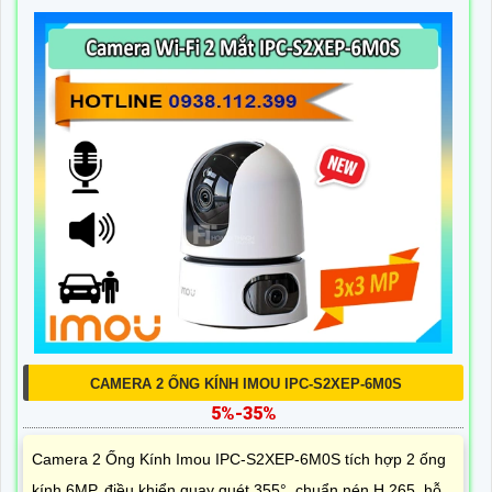
CAMERA 2 ỐNG KÍNH IMOU IPC-S2XEP-6M0S
5%-35%
Camera 2 Ống Kính Imou IPC-S2XEP-6M0S tích hợp 2 ống
kính 6MP, điều khiển quay quét 355°, chuẩn nén H.265, hỗ