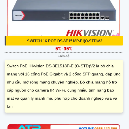
SWITCH 16 POE DS-3E1518P-EI(O-STD)V2
5%-35%
Liên hệ
Switch PoE Hikvision DS-3E1518P-EI(O-STD)V2 là bộ chia
mạng với 16 cổng PoE Gigabit và 2 cổng SFP quang, đáp ứng
nhu cầu mở rộng mạng chuyên nghiệp. Bộ chia mạng hỗ trợ
cấp nguồn cho camera IP, Wi-Fi, cùng nhiều tính năng bảo
mật và quản lý mạnh mẽ, phù hợp cho doanh nghiệp vừa và
lớn