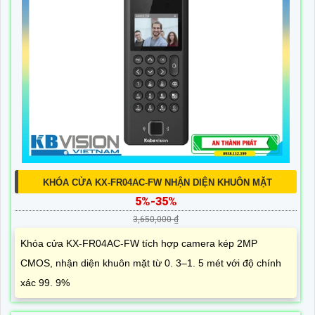
KHÓA CỬA KX-FR04AC-FW NHẬN DIỆN KHUÔN MẶT
5%-35%
3,650,000 ₫
Khóa cửa KX-FR04AC-FW tích hợp camera kép 2MP
CMOS, nhận diện khuôn mặt từ 0. 3–1. 5 mét với độ chính
xác 99. 9%