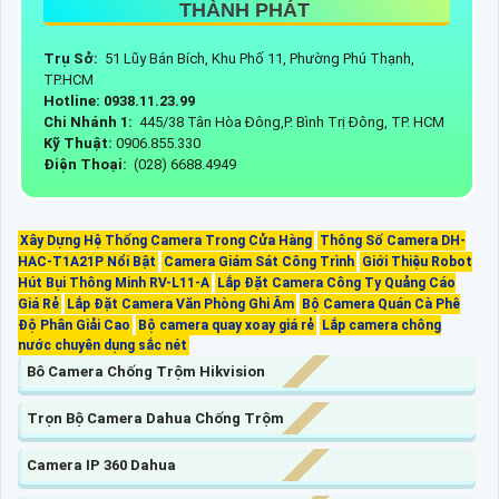
THÀNH PHÁT
Trụ Sở:
51 Lũy Bán Bích, Khu Phố 11, Phường Phú Thạnh,
TP.HCM
Hotline: 0938.11.23.99
Chi Nhánh 1:
445/38 Tân Hòa Đông,P. Bình Trị Đông, TP. HCM
Kỹ Thuật:
0906.855.330
Điện Thoại:
(028) 6688.4949
Xây Dựng Hệ Thống Camera Trong Cửa Hàng
Thông Số Camera DH-
HAC-T1A21P Nổi Bật
Camera Giám Sát Công Trình
Giới Thiệu Robot
Hút Bụi Thông Minh RV-L11-A
Lắp Đặt Camera Công Ty Quảng Cáo
Giá Rẻ
Lắp Đặt Camera Văn Phòng Ghi Âm
Bộ Camera Quán Cà Phê
Độ Phân Giải Cao
Bộ camera quay xoay giá rẻ
Lắp camera chông
nước chuyên dụng sắc nét
Bô Camera Chống Trộm Hikvision
Trọn Bộ Camera Dahua Chống Trộm
Camera IP 360 Dahua