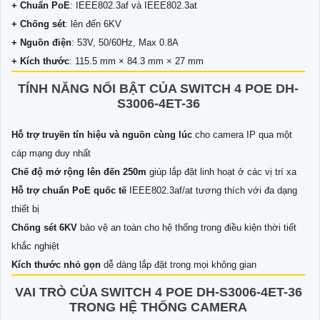
+ Chuẩn PoE
: IEEE802.3af và IEEE802.3at
+ Chống sét
: lên đến 6KV
+ Nguồn điện
: 53V, 50/60Hz, Max 0.8A
+ Kích thước
: 115.5 mm × 84.3 mm × 27 mm
TÍNH NĂNG NỔI BẬT CỦA SWITCH 4 POE DH-
S3006-4ET-36
Hỗ trợ truyền tín hiệu và nguồn cùng lúc
cho camera IP qua một
cáp mạng duy nhất
Chế độ mở rộng lên đến 250m
giúp lắp đặt linh hoạt ở các vị trí xa
Hỗ trợ chuẩn PoE quốc tế
IEEE802.3af/at tương thích với đa dạng
thiết bị
Chống sét 6KV
bảo vệ an toàn cho hệ thống trong điều kiện thời tiết
khắc nghiệt
Kích thước nhỏ gọn
dễ dàng lắp đặt trong mọi không gian
VAI TRÒ CỦA SWITCH 4 POE DH-S3006-4ET-36
TRONG HỆ THỐNG CAMERA