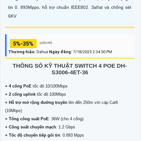
tin 0. 893Mpps, hỗ trợ chuẩn IEEE802. 3af/at và chống sét
6KV
5%-35%
Liên Hệ
Thương hiệu:
Dahua
Ngày đăng:
7/18/2025 2:34:50 PM
THÔNG SỐ KỸ THUẬT SWITCH 4 POE DH-
S3006-4ET-36
+ 4 cổng PoE
tốc độ 10/100Mbps
+ 2 cổng uplink
tốc độ 100Mbps
+ Hỗ trợ mở rộng đường truyền
lên đến 250m với cáp Cat6
(10Mbps)
+ Tổng công suất PoE
: 36W (cho 4 cổng)
+ Công suất chuyển mạch
: 1.2 Gbps
+ Tốc độ chuyển tiếp gói tin
: 0.893 Mpps