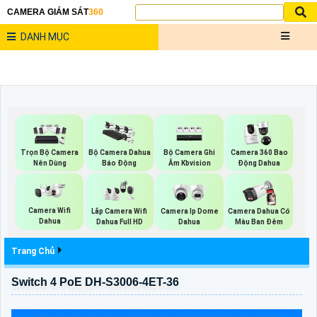
CAMERA GIÁM SÁT
360
DANH MỤC
Bộ Camera Ghi
Trọn Bộ Camera
Bộ Camera Dahua
Camera 360 Bao
Âm Kbvision
Nên Dùng
Báo Động
Động Dahua
Camera Wifi
Lắp Camera Wifi
Camera Ip Dome
Camera Dahua Có
Dahua
Dahua Full HD
Dahua
Màu Ban Đêm
Trang Chủ
Switch 4 PoE DH-S3006-4ET-36