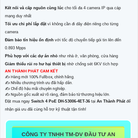
Kết nối và cấp nguồn cùng lúc
cho tối đa 4 camera IP qua cáp
mạng duy nhất
Tối ưu chi phí lắp đặt
vì không cần đi dây điện riêng cho từng
camera
Đảm bảo tín hiệu ổn định
với tốc độ chuyển tiếp gói tin lên đến
0.893 Mpps
Phù hợp với các dự án nhỏ
như nhà ở, văn phòng, cửa hàng
Giảm thiểu rủi ro hư hại thiết bị
nhờ chống sét 6KV tích hợp
AN THÀNH PHÁT CAM KẾT
✍️ Hàng mới 100% Fullbox, chính hãng.
✍️ Nhiều chương trình ưu đãi hấp dẫn.
✍️ Chế độ hậu mãi chuyên nghiệp.
✍️ Nguồn gốc xuất xứ rõ ràng, đảm bảo từ thương hiệu lớn.
Đặt mua ngay
Switch 4 PoE DH-S3006-4ET-36
tại
An Thành Phát
để
nhận giá ưu đãi cùng hỗ trợ kỹ thuật tận tình!
CÔNG TY TNHH TM-DV ĐẦU TƯ AN