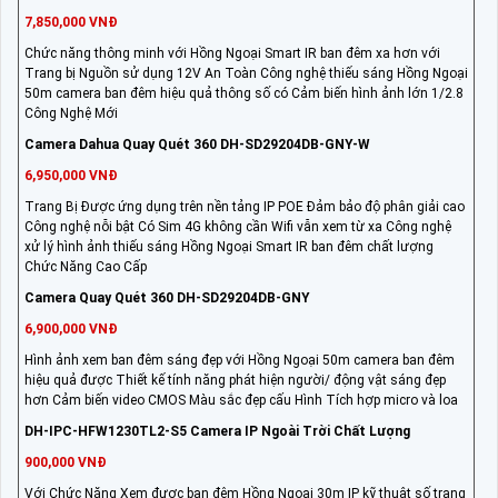
7,850,000 VNĐ
Chức năng thông minh với Hồng Ngoại Smart IR ban đêm xa hơn với
Trang bị Nguồn sử dụng 12V An Toàn Công nghệ thiếu sáng Hồng Ngoại
50m camera ban đêm hiệu quả thông số có Cảm biến hình ảnh lớn 1/2.8
Công Nghệ Mới
Camera Dahua Quay Quét 360 DH-SD29204DB-GNY-W
6,950,000 VNĐ
Trang Bị Được ứng dụng trên nền tảng IP POE Đảm bảo độ phân giải cao
Công nghệ nỗi bật Có Sim 4G không cần Wifi vẫn xem từ xa Công nghệ
xử lý hình ảnh thiếu sáng Hồng Ngoại Smart IR ban đêm chất lượng
Chức Năng Cao Cấp
Camera Quay Quét 360 DH-SD29204DB-GNY
6,900,000 VNĐ
Hình ảnh xem ban đêm sáng đẹp với Hồng Ngoại 50m camera ban đêm
hiệu quả được Thiết kế tính năng phát hiện người/ động vật sáng đẹp
hơn Cảm biến video CMOS Màu sắc đẹp cấu Hình Tích hợp micro và loa
DH-IPC-HFW1230TL2-S5 Camera IP Ngoài Trời Chất Lượng
900,000 VNĐ
Với Chức Năng Xem được ban đêm Hồng Ngoại 30m IP kỹ thuật số trang