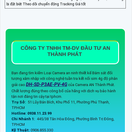
bị đặt biệt Theo dõi chuyển động Tracking Giá tốt
CÔNG TY TNHH TM-DV ĐẦU TƯ AN
THÀNH PHÁT
Bạn đang tìm kiếm Loại Camera an ninh thiết kế Bám sát đối
tượng xâm nhập với công nghệ tuần tra kết nối sim 4g độ phân
DH-SD-P3AE-PV-4G
giải cao
của Camera AN Thành Phát.
Chất lượng đúng theo công bố của hãng với dịch vụ bảo hành
tận nơi đáng tin cậy tại tphcm.
Trụ Sở:
51 Lũy Bán Bích, Khu Phố 11, Phường Phú Thạnh,
TP.HCM
Hotline: 0938.11.23.99
Chi Nhánh 1:
445/38 Tân Hòa Đông, Phường Bình Trị Đông,
TP.HCM
Kỹ Thuật:
0906.855.330