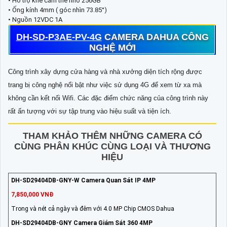
• Hỗ trợ khe cắm thẻ nhớ 256GB
• Ống kính 4mm ( góc nhìn 73.85°)
• Nguồn 12VDC 1A
DH-SD-P3AE-PV-4G
CAMERA DAHUA CÔNG
NGHỆ MỚI
Công trình xây dựng cửa hàng và nhà xưởng diện tích rộng được
trang bị công nghệ nổi bật như việc sử dụng 4G để xem từ xa mà
không cần kết nối Wifi. Các đặc điểm chức năng của công trình này
rất ấn tượng với sự tập trung vào hiệu suất và tiện ích.
THAM KHẢO THÊM NHỮNG CAMERA CÓ
CÙNG PHÂN KHÚC CÙNG LOẠI VÀ THƯƠNG
HIỆU
DH-SD29404DB-GNY-W Camera Quan Sát IP 4MP
7,850,000 VNĐ
Trong và nét cả ngày và đêm với 4.0 MP Chip CMOS Dahua
DH-SD29404DB-GNY Camera Giám Sát 360 4MP