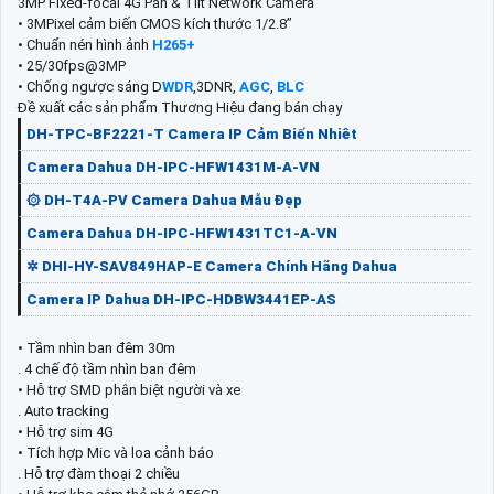
3MP Fixed-focal 4G Pan & Tilt Network Camera
• 3MPixel cảm biến CMOS kích thước 1/2.8”
• Chuẩn nén hình ảnh
H265+
• 25/30fps@3MP
• Chống ngược sáng D
WDR
,3DNR,
AGC
,
BLC
Đề xuất các sản phẩm Thương Hiệu đang bán chạy
DH-TPC-BF2221-T Camera IP Cảm Biến Nhiêt
Camera Dahua DH-IPC-HFW1431M-A-VN
۞ DH-T4A-PV Camera Dahua Mẫu Đẹp
Camera Dahua DH-IPC-HFW1431TC1-A-VN
✲ DHI-HY-SAV849HAP-E Camera Chính Hãng Dahua
Camera IP Dahua DH-IPC-HDBW3441EP-AS
• Tầm nhìn ban đêm 30m
. 4 chế độ tầm nhìn ban đêm
• Hỗ trợ SMD phân biệt người và xe
. Auto tracking
• Hỗ trợ sim 4G
• Tích hợp Mic và loa cảnh báo
. Hỗ trợ đàm thoại 2 chiều