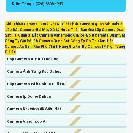
Điện Thoại:
(028) 6688.4949
Giới Thiệu Camera EZVIZ C3TN
Giới Thiệu Camera Quan Sát Dahua
Lắp Đặt Camera Nhà Máy Xử Lý Nước Thải
Báo Giá Lắp Camera Quan
Sát Tại Quận 3
Lắp Camera Văn Phòng Giá Rẻ
Bộ 8 Camera Quan Sát
Công Ty Giá Rẻ
Bộ Camera Quan Sát Công Ty Có Thu Âm
Lắp
Camera An Ninh Khu Phố Chính Hãng Giá Rẻ
Bộ Camera IP Tiệm Vàng
Giá Rẻ
Lắp Camera Auto Tracking
Camera Ánh Sáng Kép Dahua
Lắp Camera Wifi Dahua Full HD
Camera Ip Dome Dahua
Camera Kbvision 4K Siêu Nét
Camera Visioncop Al