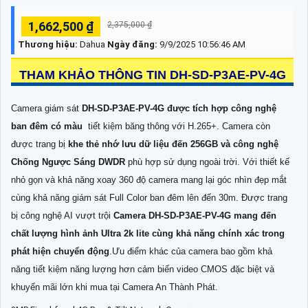
1,662,500 ₫
2,375,000 ₫
Thương hiệu:
Dahua
Ngày đăng:
9/9/2025 10:56:46 AM
THAM KHẢO THÔNG TIN DH-SD-P3AE-PV-4G
Camera giám sát
DH-SD-P3AE-PV-4G được tích hợp công nghệ
ban đêm có màu
tiết kiệm băng thông với H.265+. Camera còn
được trang bị
khe thẻ nhớ lưu dữ liệu đến 256GB và công nghệ
Chống Ngược Sáng DWDR
phù hợp sử dụng ngoài trời. Với thiết kế
nhỏ gọn và khả năng xoay 360 độ camera mang lại góc nhìn đẹp mắt
cùng khả năng giám sát Full Color ban đêm lên đến 30m. Được trang
bị công nghệ AI vượt trội
Camera DH-SD-P3AE-PV-4G mang đến
chất lượng hình ảnh Ultra 2k lite cùng khả năng chính xác trong
phát hiện chuyển động
.Ưu điểm khác của camera bao gồm khả
năng tiết kiệm năng lượng hơn cảm biến video CMOS đặc biệt và
khuyến mãi lớn khi mua tại Camera An Thành Phát.