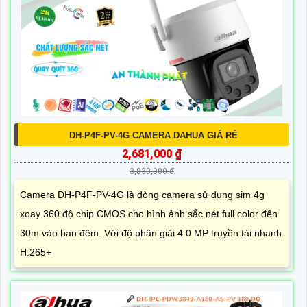
DH-P4F-PV-4G CAMERA DAHUA GIÁ RẺ
2,681,000 ₫
3,830,000 ₫
Camera DH-P4F-PV-4G là dòng camera sử dụng sim 4g
xoay 360 độ chip CMOS cho hình ảnh sắc nét full color đến
30m vào ban đêm. Với độ phân giải 4.0 MP truyền tải nhanh
H.265+