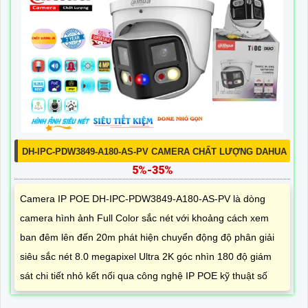
DH-IPC-PDW3849-A180-AS-PV CAMERA CHẤT LƯỢNG DAHUA
5%-35%
Camera IP POE DH-IPC-PDW3849-A180-AS-PV là dòng
camera hình ảnh Full Color sắc nét với khoảng cách xem
ban đêm lên đến 20m phát hiện chuyển động độ phân giải
siêu sắc nét 8.0 megapixel Ultra 2K góc nhìn 180 độ giám
sát chi tiết nhỏ kết nối qua công nghệ IP POE kỹ thuật số