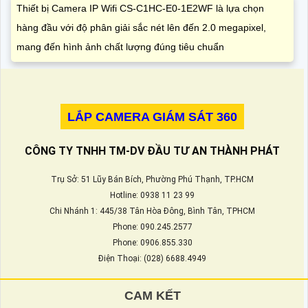
Thiết bị Camera IP Wifi CS-C1HC-E0-1E2WF là lựa chọn
hàng đầu với độ phân giải sắc nét lên đến 2.0 megapixel,
mang đến hình ảnh chất lượng đúng tiêu chuẩn
LẮP CAMERA GIÁM SÁT 360
CÔNG TY TNHH TM-DV ĐẦU TƯ AN THÀNH PHÁT
Trụ Sở: 51 Lũy Bán Bích, Phường Phú Thạnh, TP.HCM
Hotline: 0938 11 23 99
Chi Nhánh 1: 445/38 Tân Hòa Đông, Bình Tân, TPHCM
Phone: 090.245.2577
Phone: 0906.855.330
Điện Thoại: (028) 6688.4949
CAM KẾT