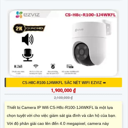
CS-H8C-R100-1J4WKFL SẮC NÉT WIFI EZVIZ ➠
1,900,000 ₫
2,100,000 ₫
Thiết bị Camera IP Wifi CS-H8c-R100-1J4WKFL là một lựa
chọn tuyệt vời cho việc giám sát gia đình và căn hộ của bạn.
Với độ phân giải cao lên đến 4.0 megapixel, camera này