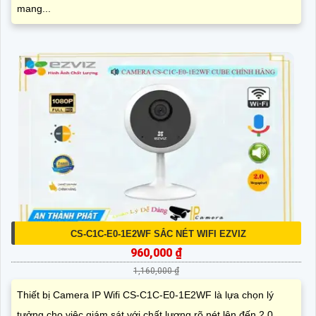
mang...
CS-C1C-E0-1E2WF SẮC NÉT WIFI EZVIZ
960,000 ₫
1,160,000 ₫
Thiết bị Camera IP Wifi CS-C1C-E0-1E2WF là lựa chọn lý
tưởng cho việc giám sát với chất lượng rõ nét lên đến 2.0