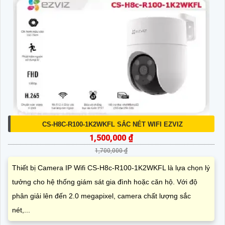
CS-H8C-R100-1K2WKFL SẮC NÉT WIFI EZVIZ
1,500,000 ₫
1,700,000 ₫
Thiết bị Camera IP Wifi CS-H8c-R100-1K2WKFL là lựa chọn lý
tưởng cho hệ thống giám sát gia đình hoặc căn hộ. Với độ
phân giải lên đến 2.0 megapixel, camera chất lượng sắc
nét,...