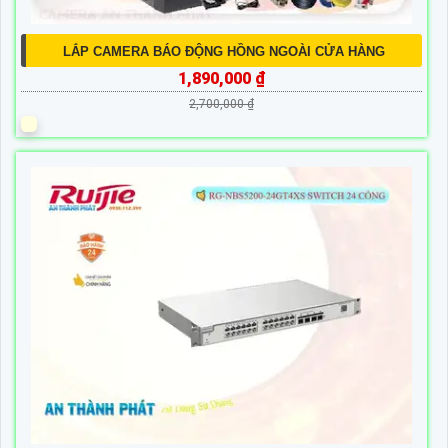
LẮP CAMERA BÁO ĐỘNG HỒNG NGOÀI CỬA HÀNG
1,890,000 ₫
2,700,000 ₫