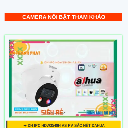
CAMERA NỔI BẬT THAM KHẢO
➠ DH-IPC-HDW3549H-AS-PV SẮC NÉT DAHUA