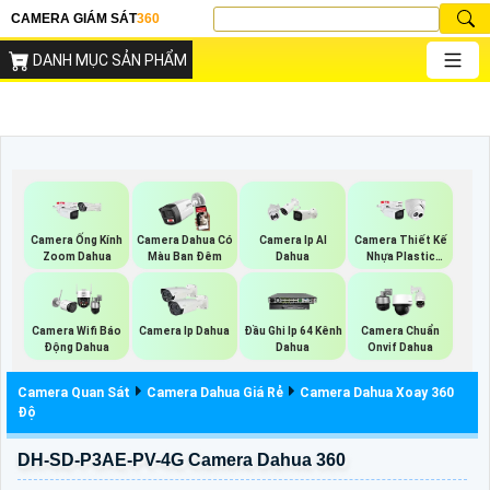
CAMERA GIÁM SÁT
360
DANH MỤC SẢN PHẨM
Camera Ống Kính
Camera Dahua Có
Camera Ip AI
Camera Thiết Kế
Zoom Dahua
Màu Ban Đêm
Dahua
Nhựa Plastic
Dahua
Camera Wifi Báo
Camera Ip Dahua
Đầu Ghi Ip 64 Kênh
Camera Chuẩn
Động Dahua
Dahua
Onvif Dahua
Camera Quan Sát
Camera Dahua Giá Rẻ
Camera Dahua Xoay 360
Độ
DH-SD-P3AE-PV-4G Camera Dahua 360