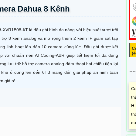
mera Dahua 8 Kênh
-XVR1B08-I/T là đầu ghi hình đa năng với hiệu suất vượt trội
 trợ 8 kênh analog và mở rộng thêm 2 kênh IP giám sát tập
ung linh hoạt lên đến 10 camera cùng lúc. Đầu ghi được kết
C
(
p với chuẩn nén AI Coding-ABR giúp tiết kiệm tối đa dung
ợng lưu trữ hỗ trợ camera analog đàm thoại hai chiều tiện lợi
 khe ổ cứng lên đến 6TB mang đến giải pháp an ninh toàn
ện giá rẻ
Ca
th
H.
th
qu