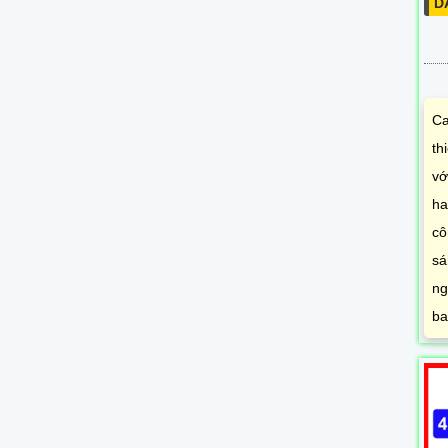
D
Ca
th
vớ
ha
cô
sá
ng
ba