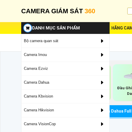
CAMERA GIÁM SÁT
360
DANH MỤC SẢN PHẨM
HÃNG CAM
Bộ camera quan sát
Camera Imou
Camera Ezviz
Camera Dahua
Đầu Ghi Chuẩn
Đầu Ghi 4 HDD
Đầu Ghi
H.265+ Dahua
Dahua
Da
Camera Kbvision
Camera Hikvision
Trang Chủ
Đầu Ghi Hình Dahua
Camera Dahua Full
Camera VisionCop