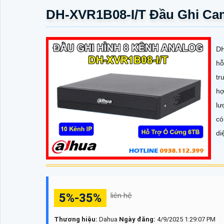
DH-XVR1B08-I/T Đầu Ghi Ca
DH
hỗ
tr
hợ
lư
có
di
5%-35%
liên hệ
Thương hiệu:
Dahua
Ngày đăng:
4/9/2025 1:29:07 PM