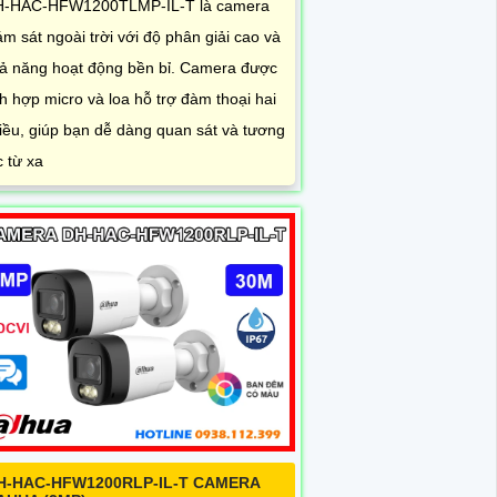
-HAC-HFW1200TLMP-IL-T là camera
ám sát ngoài trời với độ phân giải cao và
ả năng hoạt động bền bỉ. Camera được
ch hợp micro và loa hỗ trợ đàm thoại hai
iều, giúp bạn dễ dàng quan sát và tương
c từ xa
H-HAC-HFW1200RLP-IL-T CAMERA