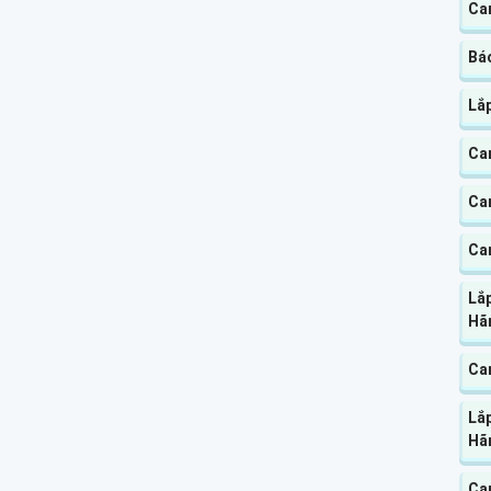
Cam
Báo
Lắp
Ca
Cam
Ca
Lắp
Hã
Cam
Lắ
Hã
Ca