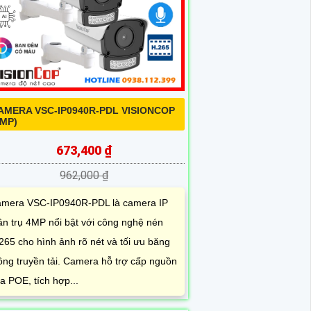
AMERA VSC-IP0940R-PDL VISIONCOP
4MP)
673,400 ₫
962,000 ₫
mera VSC-IP0940R-PDL là camera IP
ân trụ 4MP nổi bật với công nghệ nén
265 cho hình ảnh rõ nét và tối ưu băng
ông truyền tải. Camera hỗ trợ cấp nguồn
a POE, tích hợp...