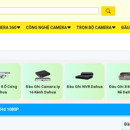
ERA 360
CÔNG NGHỆ CAMERA
TRỌN BỘ CAMERA
ĐẦU
 8 Ổ Cứng
Đầu Ghi Camera Ip
Đầu Ghi NVR Dahua
Đầu Ghi 8 
hua
16 Kênh Dahua
Rẻ Da
 Hd 1080P
Đầ