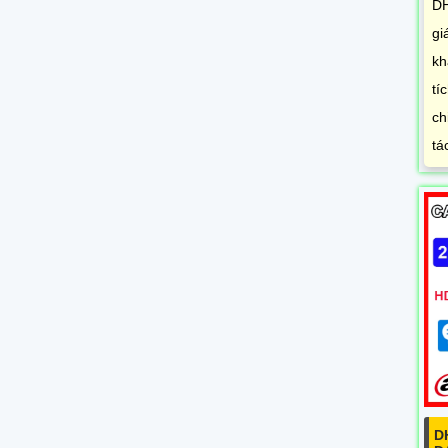
DH
gi
kh
tí
ch
tá
D