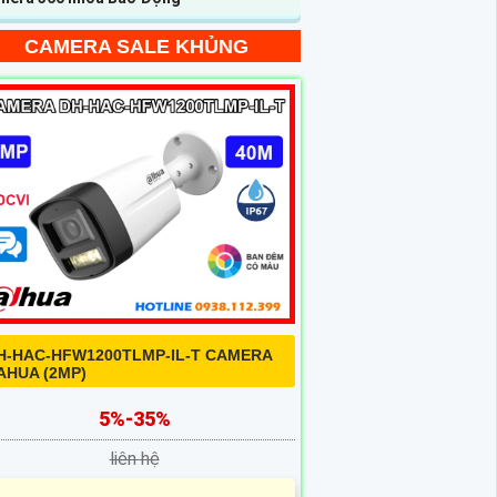
CAMERA SALE KHỦNG
H-HAC-HFW1200TLMP-IL-T CAMERA
AHUA (2MP)
5%-35%
liên hệ