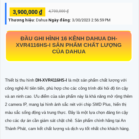
3,900,000 ₫
4,700,000 ₫
Thương hiệu:
Dahua
Ngày đăng:
3/30/2023 2:56:59 PM
ĐẦU GHI HÌNH 16 KÊNH DAHUA
DH-
XVR4116HS-I
SẢN PHẨM CHẤT LƯỢNG
CỦA DAHUA
Thiết bị thu hình
DH-XVR4116HS-I
là một sản phẩm chất lượng với
công nghệ AI tiên tiến, phù hợp cho các công trình đòi hỏi độ tin cậy
và an ninh cao. Ưu điểm của sản phẩm này là khả năng mở rộng thêm
2 camera IP, mang lại hình ảnh sắc nét với chip SMD Plus, hiển thị
màu sắc sống động và trung thực. Đây là một lựa chọn đáng tin cậy
cho các dự án cần giám sát chặt chẽ. Sản phẩm chính hãng tại An
Thành Phát, cam kết chất lượng và dịch vụ tốt nhất cho khách hàng.