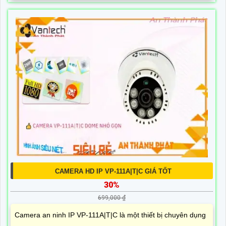
CAMERA HD IP VP-111A|T|C GIÁ TỐT
30%
699,000 ₫
Camera an ninh IP VP-111A|T|C là một thiết bị chuyên dụng