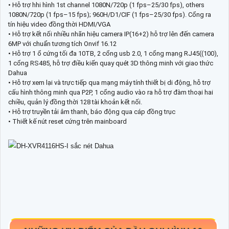
• Hỗ trợ hhi hình 1st channel 1080N/720p (1 fps–25/30 fps), others
1080N/720p (1 fps–15 fps); 960H/D1/CIF (1 fps–25/30 fps). Cổng ra
tín hiệu video đồng thời HDMI/VGA
• Hỗ trợ kết nối nhiều nhãn hiệu camera IP(16+2) hỗ trợ lên đến camera
6MP với chuẩn tương tích Onvif 16.12
• Hỗ trợ 1 ổ cứng tối đa 10TB, 2 cổng usb 2.0, 1 cổng mạng RJ45((100),
1 cổng RS485, hỗ trợ điều kiển quay quét 3D thông minh với giao thức
Dahua
• Hỗ trợ xem lại và trực tiếp qua mạng máy tính thiết bị di động, hỗ trợ
cấu hình thông minh qua P2P, 1 cổng audio vào ra hỗ trợ đàm thoại hai
chiều, quản lý đồng thời 128 tài khoản kết nối.
• Hỗ trợ truyền tải âm thanh, báo động qua cáp đồng trục
• Thiết kế nút reset cứng trên mainboard