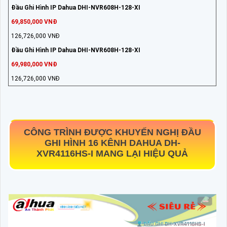
Đầu Ghi Hình IP Dahua DHI-NVR608H-128-XI
69,850,000 VNĐ
126,726,000 VNĐ
Đầu Ghi Hình IP Dahua DHI-NVR608H-128-XI
69,980,000 VNĐ
126,726,000 VNĐ
CÔNG TRÌNH ĐƯỢC KHUYẾN NGHỊ ĐẦU
GHI HÌNH 16 KÊNH DAHUA
DH-
XVR4116HS-I
MANG LẠI HIỆU QUẢ