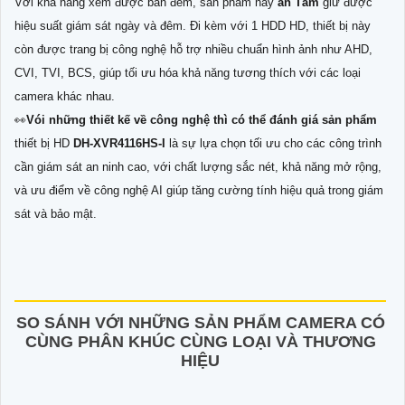
Với khả năng xem được ban đêm, sản phẩm này
an Tâm
giữ được
hiệu suất giám sát ngày và đêm. Đi kèm với 1 HDD HD, thiết bị này
còn được trang bị công nghệ hỗ trợ nhiều chuẩn hình ảnh như AHD,
CVI, TVI, BCS, giúp tối ưu hóa khả năng tương thích với các loại
camera khác nhau.
️👀
Vói những thiết kế về công nghệ thì có thể đánh giá sản phẩm
thiết bị HD
DH-XVR4116HS-I
là sự lựa chọn tối ưu cho các công trình
cần giám sát an ninh cao, với chất lượng sắc nét, khả năng mở rộng,
và ưu điểm về công nghệ AI giúp tăng cường tính hiệu quả trong giám
sát và bảo mật.
SO SÁNH VỚI NHỮNG SẢN PHẨM CAMERA CÓ
CÙNG PHÂN KHÚC CÙNG LOẠI VÀ THƯƠNG
HIỆU