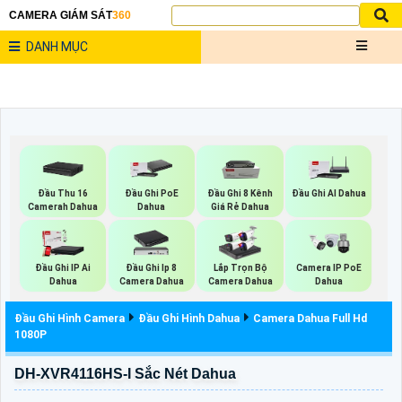
CAMERA GIÁM SÁT
360
DANH MỤC
Đầu Thu 16
Đầu Ghi PoE
Đầu Ghi 8 Kênh
Đầu Ghi AI Dahua
Camerah Dahua
Dahua
Giá Rẻ Dahua
Đầu Ghi IP Ai
Đầu Ghi Ip 8
Lắp Trọn Bộ
Camera IP PoE
Dahua
Camera Dahua
Camera Dahua
Dahua
Đầu Ghi Hình Camera
Đầu Ghi Hình Dahua
Camera Dahua Full Hd
1080P
DH-XVR4116HS-I Sắc Nét Dahua