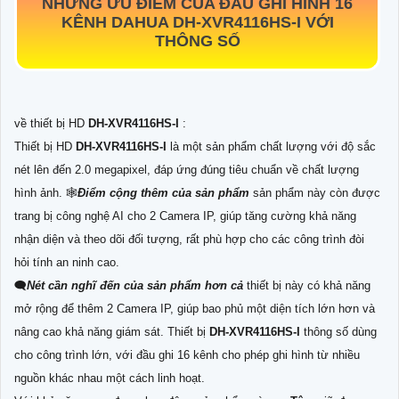
NHỮNG ƯU ĐIỂM CỦA ĐẦU GHI HÌNH 16
KÊNH DAHUA
DH-XVR4116HS-I
VỚI
THÔNG SỐ
về thiết bị HD
DH-XVR4116HS-I
:
Thiết bị HD
DH-XVR4116HS-I
là một sản phẩm chất lượng với độ sắc
nét lên đến 2.0 megapixel, đáp ứng đúng tiêu chuẩn về chất lượng
hình ảnh. 🕸
Điểm cộng thêm của sản phẩm
sản phẩm này còn được
trang bị công nghệ AI cho 2 Camera IP, giúp tăng cường khả năng
nhận diện và theo dõi đối tượng, rất phù hợp cho các công trình đòi
hỏi tính an ninh cao.
🗨️
Nét cần nghĩ đến của sản phẩm hơn cả
thiết bị này có khả năng
mở rộng để thêm 2 Camera IP, giúp bao phủ một diện tích lớn hơn và
nâng cao khả năng giám sát. Thiết bị
DH-XVR4116HS-I
thông số dùng
cho công trình lớn, với đầu ghi 16 kênh cho phép ghi hình từ nhiều
nguồn khác nhau một cách linh hoạt.