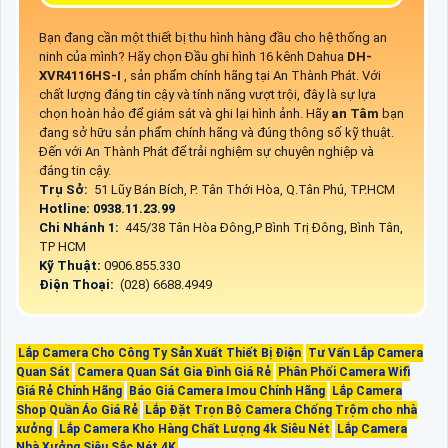
Bạn đang cần một thiết bị thu hình hàng đầu cho hệ thống an
ninh của mình? Hãy chọn Đầu ghi hình 16 kênh Dahua
DH-
XVR4116HS-I
, sản phẩm chính hãng tại An Thành Phát. Với
chất lượng đáng tin cậy và tính năng vượt trội, đây là sự lựa
chọn hoàn hảo để giám sát và ghi lại hình ảnh. Hãy
an Tâm
bạn
đang sở hữu sản phẩm chính hãng và đúng thông số kỹ thuật.
Đến với An Thành Phát để trải nghiệm sự chuyên nghiệp và
đáng tin cậy.
Trụ Sở:
51 Lũy Bán Bích, P. Tân Thới Hòa, Q.Tân Phú, TP.HCM
Hotline: 0938.11.23.99
Chi Nhánh 1:
445/38 Tân Hòa Đông,P Bình Trị Đông, Bình Tân,
TP HCM
Kỹ Thuật:
0906.855.330
Điện Thoại:
(028) 6688.4949
Lắp Camera Cho Công Ty Sản Xuất Thiết Bị Điện
Tư Vấn Lắp Camera
Quan Sát
Camera Quan Sát Gia Đình Giá Rẻ
Phân Phối Camera Wifi
Giá Rẻ Chính Hãng
Báo Giá Camera Imou Chính Hãng
Lắp Camera
Shop Quần Áo Giá Rẻ
Lắp Đặt Trọn Bộ Camera Chống Trộm cho nhà
xưởng
Lắp Camera Kho Hàng Chất Lượng 4k Siêu Nét
Lắp Camera
Nhà Xưởng Siêu Sắc Nét 4K