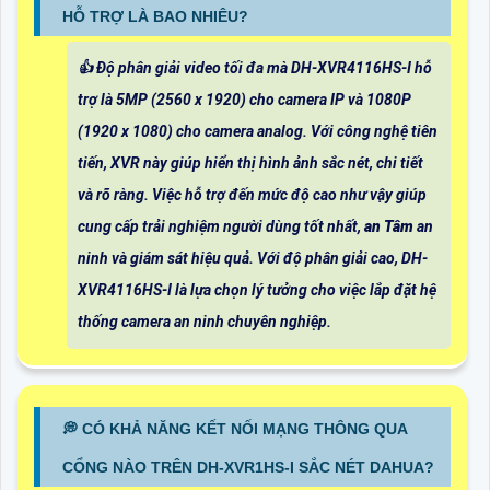
HỖ TRỢ LÀ BAO NHIÊU?
👍 Độ phân giải video tối đa mà DH-XVR4116HS-I hỗ
trợ là 5MP (2560 x 1920) cho camera IP và 1080P
(1920 x 1080) cho camera analog. Với công nghệ tiên
tiến, XVR này giúp hiển thị hình ảnh sắc nét, chi tiết
và rõ ràng. Việc hỗ trợ đến mức độ cao như vậy giúp
cung cấp trải nghiệm người dùng tốt nhất,
an Tâm
an
ninh và giám sát hiệu quả. Với độ phân giải cao, DH-
XVR4116HS-I là lựa chọn lý tưởng cho việc lắp đặt hệ
thống camera an ninh chuyên nghiệp.
️💭 CÓ KHẢ NĂNG KẾT NỐI MẠNG THÔNG QUA
CỔNG NÀO TRÊN DH-XVR1HS-I SẮC NÉT DAHUA?