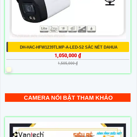
DH-HAC-HFW1239TLMP-A-LED-S2 SẮC NÉT DAHUA
1,050,000 ₫
1,505,000 ₫
CAMERA NỔI BẬT THAM KHẢO