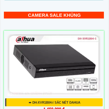
CAMERA SALE KHỦNG
➠ DH-XVR1B04-I SẮC NÉT DAHUA