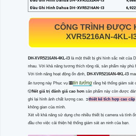
Đầu Ghi Hình Dahua DH-XVR5232AN-I3
9,68
Đầu Ghi Hình Dahua DH-XVR5216AN-I3
6,92
CÔNG TRÌNH ĐƯỢC 
XVR5216AN-4KL-I
DH-XVR5216AN-4KL-I3
là một thiết bị ghi hình sắc nét của
nhau. Với khả năng tương thích rộng rãi, sản phẩm này phù 
Với tính năng hoạt động ổn định,
DH-XVR5216AN-4KL-I3
man
tin tưởng
ấn tượng này Phục vụ 🎛
rằng hệ thống giám sát c
🎲
Nét giá trị đánh giá cao hơn
sản phẩm này còn được đánh 
ghi lại hình ảnh chất lượng cao. ➲
thiết kế tích hợp cao cấp
không gian của mình.
Xét về khả năng sử dụng cho nhiều thiết bị camera và tính ổ
đầu cho việc cải thiện hệ thống giám sát an ninh của bạn.