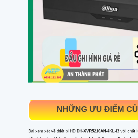
NHỮNG ƯU ĐIỂM C
Bài xem xét về thiết bị HD
DH-XVR5216AN-4KL-I3
với chất 