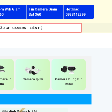
ra Wifi Giám
Tin Camera Giám
Hotline:
60
Sát 360
0938112399
ẦU GHI CAMERA
LIÊN HỆ
mera Ip
Camera Ip 3k
Camera Dùng Pin
hua
Imou
u Ghi Hình Dahua H.265