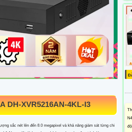
Đ
ỦA
DH-XVR5216AN-4KL-I3
Th
N4
lượng sắc nét lên đến 8.0 megapixel và khả năng giám sát từng chi
độ