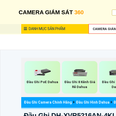
CAMERA GIÁM SÁT
360
DANH MỤC
SẢN PHẨM
CAMERA GIÁM
Đầu Ghi PoE Dahua
Đầu Ghi 8 Kênh Giá
Đầu Ghi 
Rẻ Dahua
Da
Đầu Ghi Camera Chính Hãng
Đầu Ghi Hình Dahua
Đ
Đầu Ghi DH-XVR5216AN-4KL