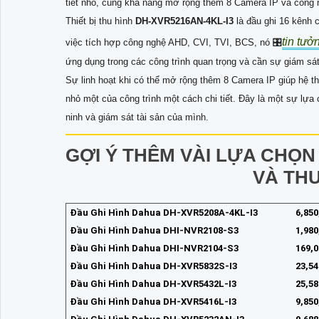
tiết nhỏ, cùng khả năng mở rộng thêm 8 Camera IP và công n
Thiết bị thu hình
DH-XVR5216AN-4KL-I3
là đầu ghi 16 kênh
tin tưở
việc tích hợp công nghệ AHD, CVI, TVI, BCS, nó 🎛
ứng dụng trong các công trình quan trọng và cần sự giám sát
Sự linh hoạt khi có thể mở rộng thêm 8 Camera IP giúp hệ t
nhỏ một của công trình một cách chi tiết. Đây là một sự lự
ninh và giám sát tài sản của mình.
GỢI Ý THÊM VÀI LỰA CHỌ
VÀ TH
Đầu Ghi Hình Dahua DH-XVR5208A-4KL-I3
6,85
Đầu Ghi Hình Dahua DHI-NVR2108-S3
1,98
Đầu Ghi Hình Dahua DHI-NVR2104-S3
169,
Đầu Ghi Hình Dahua DH-XVR5832S-I3
23,5
Đầu Ghi Hình Dahua DH-XVR5432L-I3
25,5
Đầu Ghi Hình Dahua DH-XVR5416L-I3
9,85