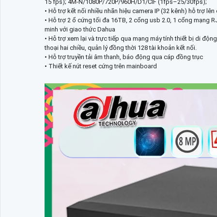
15 fps); 4M-N/1080P/720P/960H/D1/CIF (1fps–25/30fps);
• Hỗ trợ kết nối nhiều nhãn hiệu camera IP (32 kênh) hỗ trợ lê
• Hỗ trợ 2 ổ cứng tối đa 16TB, 2 cổng usb 2.0, 1 cổng mạng 
minh với giao thức Dahua
• Hỗ trợ xem lại và trực tiếp qua mạng máy tính thiết bị di độ
thoại hai chiều, quản lý đồng thời 128 tài khoản kết nối.
• Hỗ trợ truyền tải âm thanh, báo động qua cáp đồng trục
• Thiết kế nút reset cứng trên mainboard