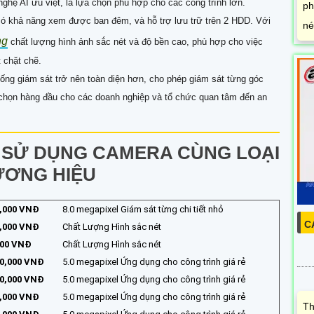
ghệ AI ưu việt, là lựa chọn phù hợp cho các công trình lớn.
ph
 có khả năng xem được ban đêm, và hỗ trợ lưu trữ trên 2 HDD. Với
né
ng
chất lượng hình ảnh sắc nét và độ bền cao, phù hợp cho việc
 chặt chẽ.
hống giám sát trở nên toàn diện hơn, cho phép giám sát từng góc
a chọn hàng đầu cho các doanh nghiệp và tổ chức quan tâm đến an
N SỬ DỤNG CAMERA CÙNG LOẠI
ƯƠNG HIỆU
0,000 VNĐ
8.0 megapixel Giám sát từng chi tiết nhỏ
C
0,000 VNĐ
Chất Lượng Hình sắc nét
000 VNĐ
Chất Lượng Hình sắc nét
40,000 VNĐ
5.0 megapixel Ứng dụng cho công trình giá rẻ
80,000 VNĐ
5.0 megapixel Ứng dụng cho công trình giá rẻ
0,000 VNĐ
5.0 megapixel Ứng dụng cho công trình giá rẻ
Th