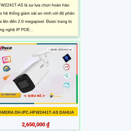
W2241T-AS là sự lựa chọn hoàn hảo
o hệ thống giám sát an ninh với độ phân
ải lên đến 2.0 megapixel. Được trang bị
ng nghệ IP POE...
AMERA DH-IPC-HFW2441T-AS DAHUA
2,650,000 ₫