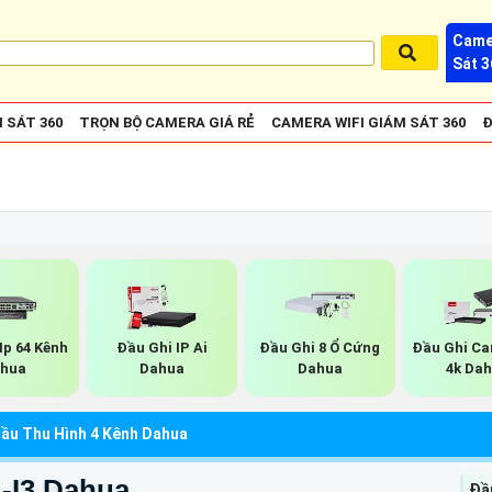
Came
Sát 3
 SÁT 360
TRỌN BỘ CAMERA GIÁ RẺ
CAMERA WIFI GIÁM SÁT 360
Đ
Ip 64 Kênh
Đầu Ghi IP Ai
Đầu Ghi 8 Ổ Cứng
Đầu Ghi Ca
hua
Dahua
Dahua
4k Da
ầu Thu Hình 4 Kênh Dahua
-I3 Dahua
Đầ