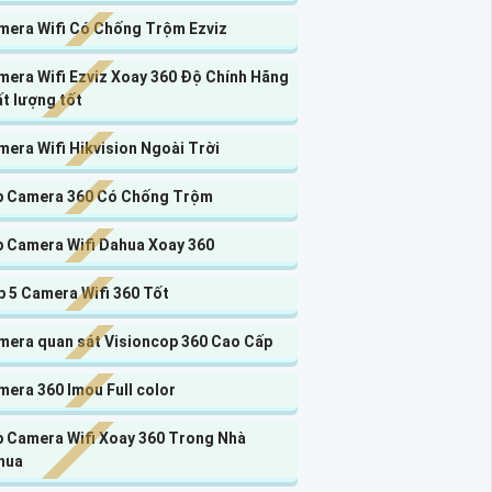
mera Wifi Có Chống Trộm Ezviz
mera Wifi Ezviz Xoay 360 Độ Chính Hãng
t lượng tốt
era Wifi Hikvision Ngoài Trời
p Camera 360 Có Chống Trộm
p Camera Wifi Dahua Xoay 360
 5 Camera Wifi 360 Tốt
mera quan sát Visioncop 360 Cao Cấp
era 360 Imou Full color
p Camera Wifi Xoay 360 Trong Nhà
hua