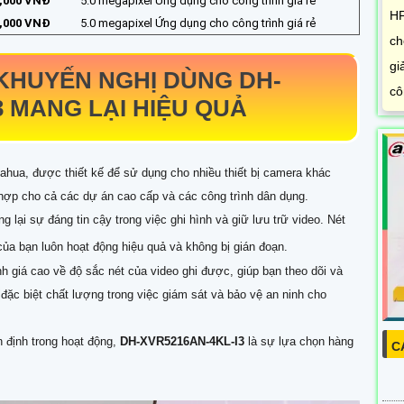
8,000 VNĐ
5.0 megapixel Ứng dụng cho công trình giá rẻ
HF
2,000 VNĐ
5.0 megapixel Ứng dụng cho công trình giá rẻ
ch
gi
KHUYẾN NGHỊ DÙNG
DH-
cô
3
MANG LẠI HIỆU QUẢ
 Dahua, được thiết kế để sử dụng cho nhiều thiết bị camera khác
hợp cho cả các dự án cao cấp và các công trình dân dụng.
g lại sự đáng tin cậy trong việc ghi hình và giữ lưu trữ video. Nét
ủa bạn luôn hoạt động hiệu quả và không bị gián đoạn.
giá cao về độ sắc nét của video ghi được, giúp bạn theo dõi và
đặc biệt chất lượng trong việc giám sát và bảo vệ an ninh cho
n định trong hoạt động,
DH-XVR5216AN-4KL-I3
là sự lựa chọn hàng
C