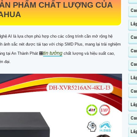
SẢN PHẨM CHẤT LƯỢNG CỦA
Ca
AHUA
Lắ
ghệ AI là lựa chọn phù hợp cho các công trình cần mở rộng hệ
Ca
h ảnh sắc nét được tái tạo với chip SMD Plus, mang lại trải nghiệm
Ca
tin tưởng
ng tại An Thành Phát 🎛
chất lượng và hiệu suất cao,
n đại.
Ca
Lă
Cam
Lắ
Ca
Lắ