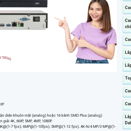
Ca
Ca
chấ
Cam
Lắ
Lắ
Top
Ca
Cam
/IP
nhận diện khuôn mặt (analog) hoặc 16 kênh SMD Plus (analog).
Lắ
 giải 4K, 6MP, 5MP, 4MP, 1080P.
Da
ênh 4K@(1-7 fps); 6MP@(1-10fps); 5MP@(1-12 fps); 4K-N/4 MP/3 MP@(1-