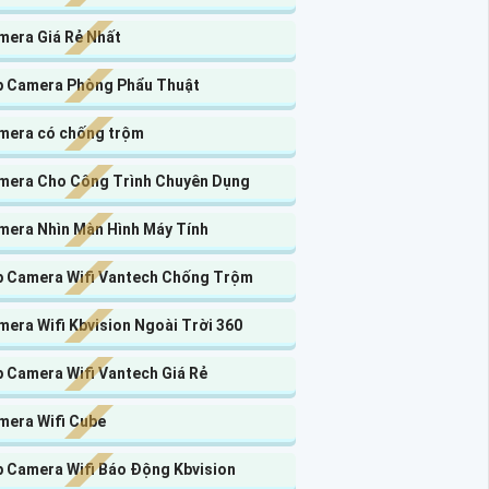
mera Giá Rẻ Nhất
p Camera Phòng Phẩu Thuật
mera có chống trộm
mera Cho Công Trình Chuyên Dụng
mera Nhìn Màn Hình Máy Tính
p Camera Wifi Vantech Chống Trộm
era Wifi Kbvision Ngoài Trời 360
p Camera Wifi Vantech Giá Rẻ
mera Wifi Cube
p Camera Wifi Báo Động Kbvision