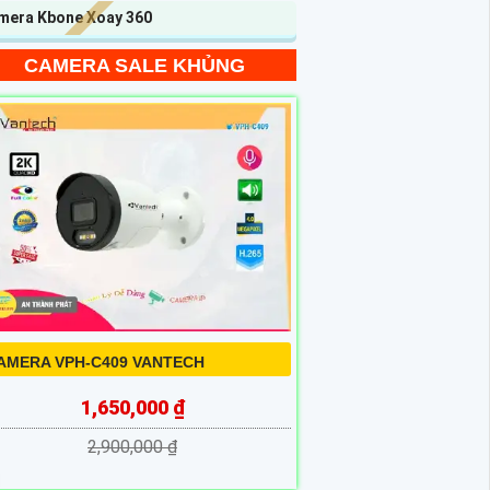
mera Kbone Xoay 360
CAMERA SALE KHỦNG
AMERA VPH-C409 VANTECH
1,650,000 ₫
2,900,000 ₫