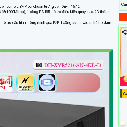
Ca
n đến camera 8MP với chuẩn tương tích Onvif 16.12
RJ45(1000Mbps), 1 cổng RS485, hỗ trợ điều kiển quay quét 3D thông
ng, hỗ trợ cấu hình thông minh qua P2P, 1 cổng audio vào ra hỗ trợ đàm
C