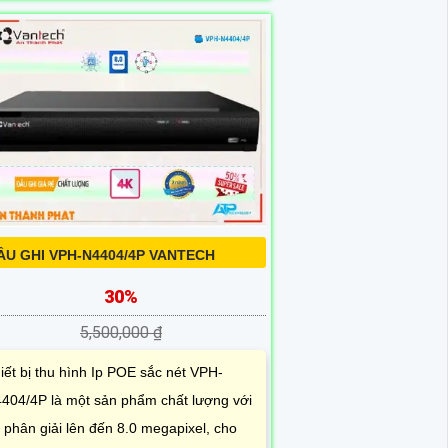
ẦU GHI VPH-N4404/4P VANTECH
30%
5,500,000 ₫
iết bị thu hình Ip POE sắc nét VPH-
404/4P là một sản phẩm chất lượng với
 phân giải lên đến 8.0 megapixel, cho