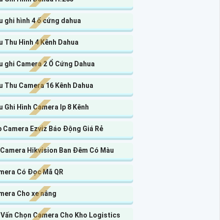
 ghi hình 4 ổ cứng dahua
u Thu Hình 4 Kênh Dahua
u ghi Camera 2 Ổ Cứng Dahua
u Thu Camera 16 Kênh Dahua
 Ghi Hình Camera Ip 8 Kênh
p Camera Ezviz Báo Động Giá Rẻ
 Camera Hikvision Ban Đêm Có Màu
mera Có Đọc Mã QR
mera Cho xe nâng
 Vấn Chọn Camera Cho Kho Logistics