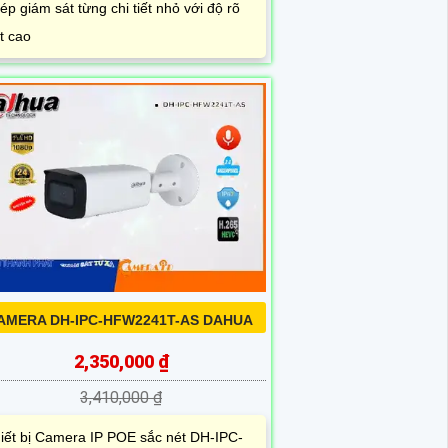
ép giám sát từng chi tiết nhỏ với độ rõ
t cao
AMERA DH-IPC-HFW2241T-AS DAHUA
2,350,000 ₫
3,410,000 ₫
iết bị Camera IP POE sắc nét DH-IPC-