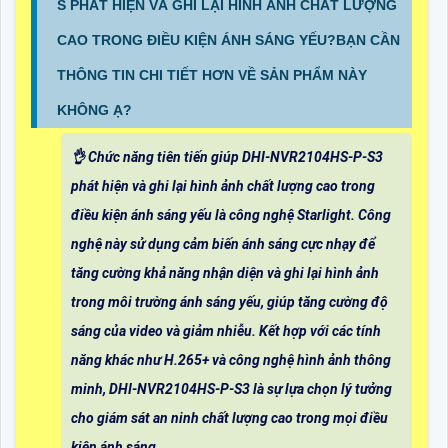
S PHÁT HIỆN VÀ GHI LẠI HÌNH ẢNH CHẤT LƯỢNG
CAO TRONG ĐIỀU KIỆN ÁNH SÁNG YẾU?BẠN CẦN
THÔNG TIN CHI TIẾT HƠN VỀ SẢN PHẨM NÀY
KHÔNG Ạ?
👌 Chức năng tiên tiến giúp DHI-NVR2104HS-P-S3
phát hiện và ghi lại hình ảnh chất lượng cao trong
điều kiện ánh sáng yếu là công nghệ Starlight. Công
nghệ này sử dụng cảm biến ánh sáng cực nhạy để
tăng cường khả năng nhận diện và ghi lại hình ảnh
trong môi trường ánh sáng yếu, giúp tăng cường độ
sáng của video và giảm nhiễu. Kết hợp với các tính
năng khác như H.265+ và công nghệ hình ảnh thông
minh, DHI-NVR2104HS-P-S3 là sự lựa chọn lý tưởng
cho giám sát an ninh chất lượng cao trong mọi điều
kiện ánh sáng.