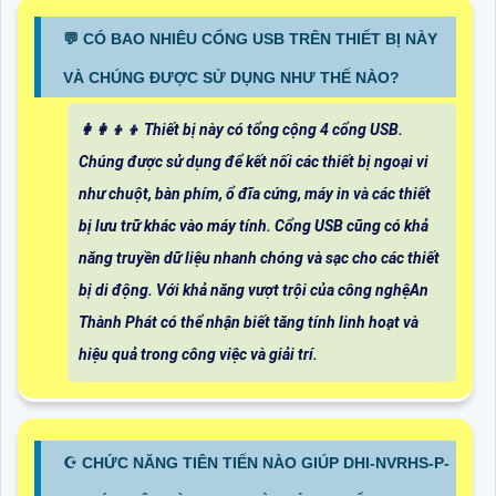
️💬 CÓ BAO NHIÊU CỔNG USB TRÊN THIẾT BỊ NÀY
VÀ CHÚNG ĐƯỢC SỬ DỤNG NHƯ THẾ NÀO?
👩‍👩‍👦‍👦 Thiết bị này có tổng cộng 4 cổng USB.
Chúng được sử dụng để kết nối các thiết bị ngoại vi
như chuột, bàn phím, ổ đĩa cứng, máy in và các thiết
bị lưu trữ khác vào máy tính. Cổng USB cũng có khả
năng truyền dữ liệu nhanh chóng và sạc cho các thiết
bị di động. Với khả năng vượt trội của công nghệAn
Thành Phát có thể nhận biết tăng tính linh hoạt và
hiệu quả trong công việc và giải trí.
☪ CHỨC NĂNG TIÊN TIẾN NÀO GIÚP DHI-NVRHS-P-