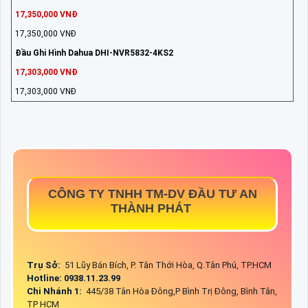
17,350,000 VNĐ
17,350,000 VNĐ
Đầu Ghi Hình Dahua DHI-NVR5832-4KS2
17,303,000 VNĐ
17,303,000 VNĐ
CÔNG TY TNHH TM-DV ĐẦU TƯ AN
THÀNH PHÁT
Trụ Sở:
51 Lũy Bán Bích, P. Tân Thới Hòa, Q.Tân Phú, TP.HCM
Hotline: 0938.11.23.99
Chi Nhánh 1:
445/38 Tân Hòa Đông,P Bình Trị Đông, Bình Tân,
TP HCM