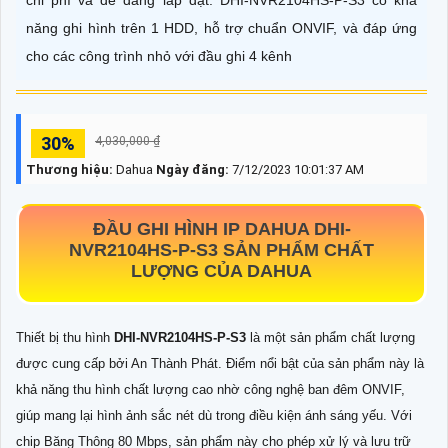
chi phí và dễ dàng lắp đặt. DHI-NVR2104HS-P-S3 có khả
năng ghi hình trên 1 HDD, hỗ trợ chuẩn ONVIF, và đáp ứng
cho các công trình nhỏ với đầu ghi 4 kênh
30%
4,030,000 ₫
Thương hiệu:
Dahua
Ngày đăng:
7/12/2023 10:01:37 AM
ĐẦU GHI HÌNH IP DAHUA
DHI-
NVR2104HS-P-S3
SẢN PHẨM CHẤT
LƯỢNG CỦA DAHUA
Thiết bị thu hình
DHI-NVR2104HS-P-S3
là một sản phẩm chất lượng
được cung cấp bởi An Thành Phát. Điểm nổi bật của sản phẩm này là
khả năng thu hình chất lượng cao nhờ công nghệ ban đêm ONVIF,
giúp mang lại hình ảnh sắc nét dù trong điều kiện ánh sáng yếu. Với
chip Băng Thông 80 Mbps, sản phẩm này cho phép xử lý và lưu trữ