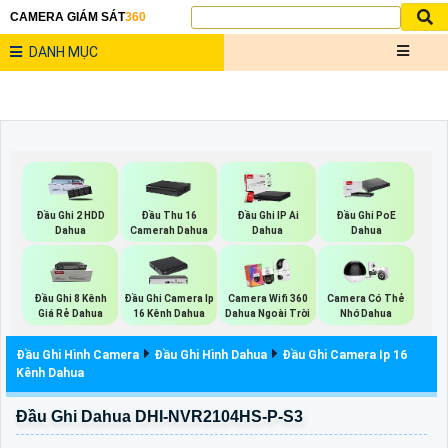
CAMERA GIÁM SÁT
360
DANH MỤC
Đầu Ghi 2 HDD
Đầu Thu 16
Đầu Ghi IP Ai
Đầu Ghi PoE
Dahua
Camerah Dahua
Dahua
Dahua
Đầu Ghi 8 Kênh
Đầu Ghi Camera Ip
Camera Wifi 360
Camera Có Thẻ
Giá Rẻ Dahua
16 Kênh Dahua
Dahua Ngoài Trời
Nhớ Dahua
Đầu Ghi Hình Camera
Đầu Ghi Hình Dahua
Đầu Ghi Camera Ip 16
Kênh Dahua
Đầu Ghi Dahua DHI-NVR2104HS-P-S3