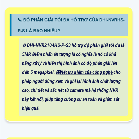
📞 ĐỘ PHÂN GIẢI TỐI ĐA HỖ TRỢ CỦA DHI-NVRHS-
P-S LÀ BAO NHIÊU?
♻️ DHI-NVR2104HS-P-S3 hỗ trợ độ phân giải tối đa là
5MP. Điểm nhấn ấn tượng là có nghĩa là nó có khả
năng xử lý và hiển thị hình ảnh có độ phân giải lên
đến 5 megapixel. 🎛
Nét ưu điểm của công nghệ
cho
phép người dùng xem và ghi lại hình ảnh chất lượng
cao, chi tiết và sắc nét từ camera mà hệ thống NVR
này kết nối, giúp tăng cường sự an toàn và giám sát
hiệu quả.