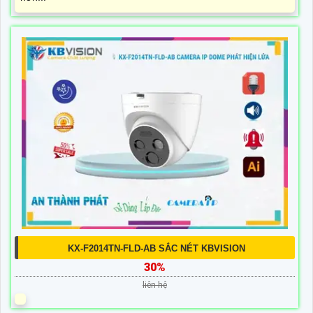
KX-F2014TN-FLD-AB SẮC NÉT KBVISION
30%
liên hệ