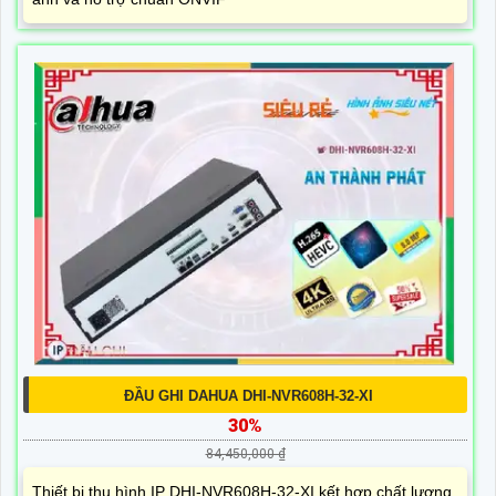
ĐẦU GHI DAHUA DHI-NVR608H-32-XI
30%
84,450,000 ₫
Thiết bị thu hình IP DHI-NVR608H-32-XI kết hợp chất lượng