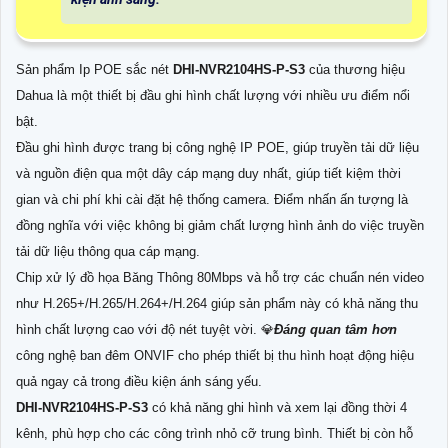
Sản phẩm Ip POE sắc nét
DHI-NVR2104HS-P-S3
của thương hiệu
Dahua là một thiết bị đầu ghi hình chất lượng với nhiều ưu điểm nổi
bật.
Đầu ghi hình được trang bị công nghệ IP POE, giúp truyền tải dữ liệu
và nguồn điện qua một dây cáp mạng duy nhất, giúp tiết kiệm thời
gian và chi phí khi cài đặt hệ thống camera. Điểm nhấn ấn tượng là
đồng nghĩa với việc không bị giảm chất lượng hình ảnh do việc truyền
tải dữ liệu thông qua cáp mạng.
Chip xử lý đồ họa Băng Thông 80Mbps và hỗ trợ các chuẩn nén video
như H.265+/H.265/H.264+/H.264 giúp sản phẩm này có khả năng thu
hình chất lượng cao với độ nét tuyệt vời. 💎
Đáng quan tâm hơn
công nghệ ban đêm ONVIF cho phép thiết bị thu hình hoạt động hiệu
quả ngay cả trong điều kiện ánh sáng yếu.
DHI-NVR2104HS-P-S3
có khả năng ghi hình và xem lại đồng thời 4
kênh, phù hợp cho các công trình nhỏ cỡ trung bình. Thiết bị còn hỗ