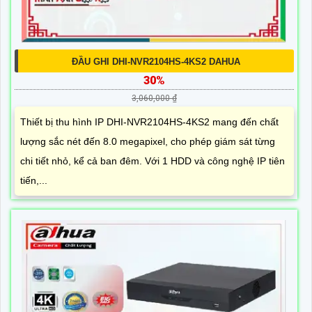
ĐẦU GHI DHI-NVR2104HS-4KS2 DAHUA
30%
3,060,000 ₫
Thiết bị thu hình IP DHI-NVR2104HS-4KS2 mang đến chất
lượng sắc nét đến 8.0 megapixel, cho phép giám sát từng
chi tiết nhỏ, kể cả ban đêm. Với 1 HDD và công nghệ IP tiên
tiến,...