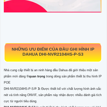
NHỮNG ƯU ĐIỂM CỦA ĐẦU GHI HÌNH IP
DAHUA
DHI-NVR2104HS-P-S3
Nhà cung cấp thiết bị an ninh hàng đầu Dahua đã giới thiệu một sản
phẩm mới đáng ®️
quan trọng
trong dòng sản phẩm thiết bị thu hình IP
POE
DHI-NVR2104HS-P-S️💭
3:
Được thiết kế với chất lượng hình ảnh sắc
nét và tính năng ONVIF, sản phẩm này nhận được nhiều đánh giá tích
cực từ người tiêu dùng.