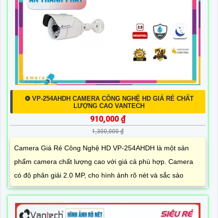
❂ VP-254AHDH CAMERA CÔNG NGHỆ HD GIÁ RẺ CHẤT
LƯỢNG CAO VANTECH
910,000 ₫
1,300,000 ₫
Camera Giá Rẻ Công Nghệ HD VP-254AHDH là một sản
phẩm camera chất lượng cao với giá cả phù hợp. Camera
có độ phân giải 2.0 MP, cho hình ảnh rõ nét và sắc sảo