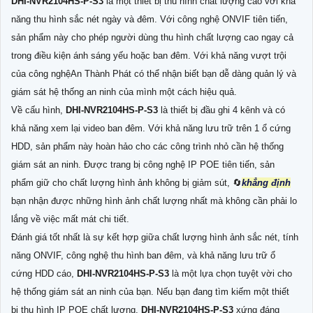
DHI-NVR2104HS-P-S3
là một thiết bị thu hình chất lượng cao với khả
năng thu hình sắc nét ngày và đêm. Với công nghệ ONVIF tiên tiến,
sản phẩm này cho phép người dùng thu hình chất lượng cao ngay cả
trong điều kiện ánh sáng yếu hoặc ban đêm. Với khả năng vượt trội
của công nghệAn Thành Phát có thể nhận biết bạn dễ dàng quản lý và
giám sát hệ thống an ninh của mình một cách hiệu quả.
Về cấu hình,
DHI-NVR2104HS-P-S3
là thiết bị đầu ghi 4 kênh và có
khả năng xem lại video ban đêm. Với khả năng lưu trữ trên 1 ổ cứng
HDD, sản phẩm này hoàn hảo cho các công trình nhỏ cần hệ thống
giám sát an ninh. Được trang bị công nghệ IP POE tiên tiến, sản
phẩm giữ cho chất lượng hình ảnh không bị giảm sút, 🔄
khẳng định
bạn nhận được những hình ảnh chất lượng nhất mà không cần phải lo
lắng về việc mất mát chi tiết.
Đánh giá tốt nhất là sự kết hợp giữa chất lượng hình ảnh sắc nét, tính
năng ONVIF, công nghệ thu hình ban đêm, và khả năng lưu trữ ổ
cứng HDD cáo,
DHI-NVR2104HS-P-S3
là một lựa chọn tuyệt vời cho
hệ thống giám sát an ninh của bạn. Nếu bạn đang tìm kiếm một thiết
bị thu hình IP POE chất lượng,
DHI-NVR2104HS-P-S3
xứng đáng