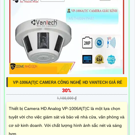
VP-1006A|T|C CAMERA CÔNG NGHỆ HD VANTECH GIÁ RẺ
30%
1,100,000 ₫
Thiết bị Camera HD Analog VP-1006A|T|C là một lựa chọn
tuyệt vời cho việc giám sát và bảo vệ nhà cửa, văn phòng và
cơ sở kinh doanh. Với chất lượng hình ảnh sắc nét và sáng
hơn...