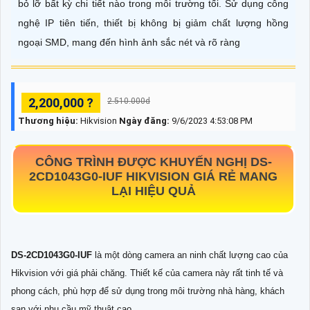
bỏ lỡ bất kỳ chi tiết nào trong môi trường tối. Sử dụng công
nghệ IP tiên tiến, thiết bị không bị giảm chất lượng hồng
ngoại SMD, mang đến hình ảnh sắc nét và rõ ràng
2,200,000 ?
2.510.000d
Thương hiệu:
Hikvision
Ngày đăng:
9/6/2023 4:53:08 PM
CÔNG TRÌNH ĐƯỢC KHUYẾN NGHỊ
DS-
2CD1043G0-IUF
HIKVISION GIÁ RẺ MANG
LẠI HIỆU QUẢ
DS-2CD1043G0-IUF
là một dòng camera an ninh chất lượng cao của
Hikvision với giá phải chăng. Thiết kế của camera này rất tinh tế và
phong cách, phù hợp để sử dụng trong môi trường nhà hàng, khách
sạn với nhu cầu mỹ thuật cao.