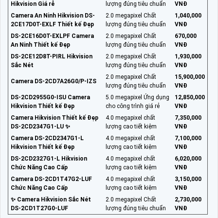
Hikvision Giá rẻ
lượng đúng tiêu chuẩn
VNĐ
Camera An Ninh Hikvision DS-
2.0 megapixel Chất
1,040,000
2CE17D0T-EXLF Thiết kế Đẹp
lượng đúng tiêu chuẩn
VNĐ
DS-2CE16D0T-EXLPF Camera
2.0 megapixel Chất
670,000
An Ninh Thiết kế Đẹp
lượng đúng tiêu chuẩn
VNĐ
DS-2CE12D8T-PIRL Hikvision
2.0 megapixel Chất
1,930,000
Sắc Nét
lượng đúng tiêu chuẩn
VNĐ
2.0 megapixel Chất
15,900,000
Camera DS-2CD7A26G0/P-IZS
lượng đúng tiêu chuẩn
VNĐ
DS-2CD2955G0-ISU Camera
5.0 megapixel Ứng dụng
12,850,000
Hikvision Thiết kế Đẹp
cho công trình giá rẻ
VNĐ
Camera Hikvision Thiết kế Đẹp
4.0 megapixel chất
7,350,000
DS-2CD2347G1-LU ✨
lượng cao tiết kiệm
VNĐ
Camera DS-2CD2347G1-L
4.0 megapixel chất
7,100,000
Hikvision Thiết kế Đẹp
lượng cao tiết kiệm
VNĐ
DS-2CD2327G1-L Hikvision
4.0 megapixel chất
6,020,000
Chức Năng Cao Cấp
lượng cao tiết kiệm
VNĐ
Camera DS-2CD1T47G2-LUF
4.0 megapixel chất
3,150,000
Chức Năng Cao Cấp
lượng cao tiết kiệm
VNĐ
✨ Camera Hikvision Sắc Nét
2.0 megapixel Chất
2,730,000
DS-2CD1T27G0-LUF
lượng đúng tiêu chuẩn
VNĐ