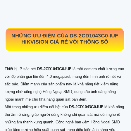
NHỮNG ƯU ĐIỂM CỦA
DS-2CD1043G0-IUF
HIKVISION GIÁ RẺ VỚI THÔNG SỐ
Thiết bị IP sắc nét
DS-2CD1043G0-IUF
là một camera chất lượng cao
với độ phân giải lên đến 4.0 megapixel, mang đến hình ảnh rõ nét và
sắc sảo. Điểm mạnh của sản phẩm này là khả năng tiết kiệm năng
lượng nhờ công nghệ Hồng Ngoại SMD, cung cấp ánh sáng hồng
ngoại mạnh mẽ cho khả năng quan sát ban đêm.
Một trong những ưu điểm nổi bật của
DS-2CD1043G0-IUF
là khả năng
thu âm rõ ràng, giúp người dùng không chỉ quan sát mà còn nghe rõ
những âm thanh xung quanh. Công nghệ ban đêm Hồng Ngoại SMD
giúp tăng cường hiệu suất quan sát trong điều kiện ánh sáng yếu,