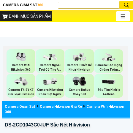
CAMERA GIÁM SÁT
360
DANH MỤC SẢN PHẨM
Camera Wifi
Camera Ngoài
Camera Thiết Kế
Camera Báo Động
Hikvision 360
Trời Có Thu Âm
Nhựa Hikvision
Chống Trộm
Hik
Hikvision
Camera Thiết Kế
Camera Hikvision
Camera Dahua
Đầu Thu Hình Ip
Kim Loại Hikvision
Phân Biệt Người
Xoay 360
64 Kênh
Camera Quan Sát
Camera Hikvision Giá Rẻ
Camera Wifi Hikvision
360
DS-2CD1043G0-IUF Sắc Nét Hikvision