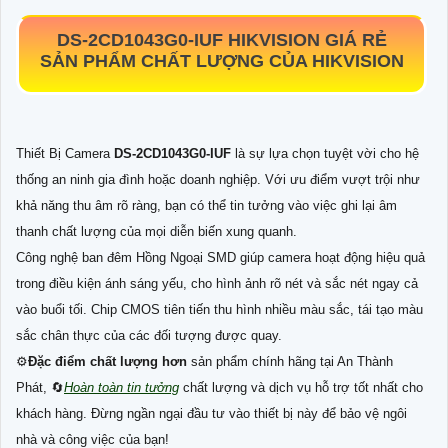
DS-2CD1043G0-IUF
HIKVISION GIÁ RẺ
SẢN PHẨM CHẤT LƯỢNG CỦA HIKVISION
Thiết Bị Camera
DS-2CD1043G0-IUF
là sự lựa chọn tuyệt vời cho hệ
thống an ninh gia đình hoặc doanh nghiệp. Với ưu điểm vượt trội như
khả năng thu âm rõ ràng, bạn có thể tin tưởng vào việc ghi lại âm
thanh chất lượng của mọi diễn biến xung quanh.
Công nghệ ban đêm Hồng Ngoại SMD giúp camera hoạt động hiệu quả
trong điều kiện ánh sáng yếu, cho hình ảnh rõ nét và sắc nét ngay cả
vào buổi tối. Chip CMOS tiên tiến thu hình nhiều màu sắc, tái tạo màu
sắc chân thực của các đối tượng được quay.
⚙
Đặc điểm chất lượng hơn
sản phẩm chính hãng tại An Thành
Phát, 🔄
Hoàn toàn tin tưởng
chất lượng và dịch vụ hỗ trợ tốt nhất cho
khách hàng. Đừng ngần ngại đầu tư vào thiết bị này để bảo vệ ngôi
nhà và công việc của bạn!