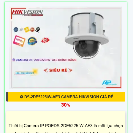
❂ DS-2DE5225IW-AE3 CAMERA HIKVISION GIÁ RẺ
30%
Thiết bị Camera IP POEDS-2DE5225IW-AE3 là một lựa chọn