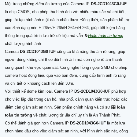
Một trong những điểm ấn tượng của Camera IP
DS-2CD1043G0-IUF
là chip CMOS, cho phép thu hình ảnh với nhiều màu sắc và chi tiết,
giúp tái tạo hình ảnh một cách chân thực. Đồng thời, sản phẩm hỗ trợ
các định dạng nén H.265+/H.265/H.264+/H.264, giúp tiết kiệm băng
thông trong quá trình lưu trữ dữ liệu mà vẫn 🔄
Hoàn toàn tin tưởng
chất lượng hình ảnh.
Camera
DS-2CD1043G0-IUF
cũng có khả năng thu âm rõ ràng, giúp
người dùng không chỉ theo dõi hình ảnh mà còn nghe rõ âm thanh
xung quanh khu vực quan sát. Công nghệ hồng ngoại SMD cho phép
camera hoạt động hiệu quả vào ban đêm, cung cấp hình ảnh rõ ràng
và chi tiết ở khoảng cách lên đến 30m.
Với thiết kế dome kim loại, Camera IP
DS-2CD1043G0-IUF
phù hợp
cho việc lắp đặt trong căn hộ, nhà phố, cảnh quan kiến trúc hoặc các
điểm cần giám sát an ninh. Sản phẩm chính hãng và có sự 🎛
Hoàn
toàn tin tưởng
về chất lượng từ địa chỉ uy tín là An Thành Phát.
Có thể đánh giá gọn hơn Camera IP
DS-2CD1043G0-IUF
là một lựa
chọn hàng đầu cho việc giám sát an ninh, với hình ảnh sắc nét, công