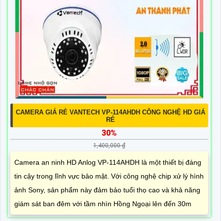
CAMERA GIÁ RẺ VANTECH VP-114AHDH CÔNG NGHỆ HD GIÁ
RẺ
30%
1,400,000 ₫
Camera an ninh HD Anlog VP-114AHDH là một thiết bị đáng
tin cậy trong lĩnh vực bảo mật. Với công nghệ chip xử lý hình
ảnh Sony, sản phẩm này đảm bảo tuổi thọ cao và khả năng
giám sát ban đêm với tầm nhìn Hồng Ngoại lên đến 30m