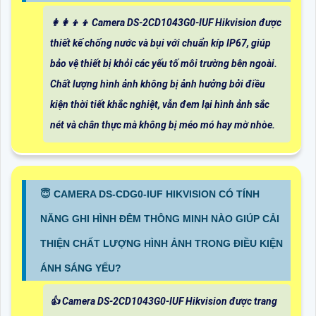
👩‍👩‍👦‍👦 Camera DS-2CD1043G0-IUF Hikvision được
thiết kế chống nước và bụi với chuẩn kíp IP67, giúp
bảo vệ thiết bị khỏi các yếu tố môi trường bên ngoài.
Chất lượng hình ảnh không bị ảnh hưởng bởi điều
kiện thời tiết khắc nghiệt, vẫn đem lại hình ảnh sắc
nét và chân thực mà không bị méo mó hay mờ nhòe.
😇 CAMERA DS-CDG0-IUF HIKVISION CÓ TÍNH
NĂNG GHI HÌNH ĐÊM THÔNG MINH NÀO GIÚP CẢI
THIỆN CHẤT LƯỢNG HÌNH ẢNH TRONG ĐIỀU KIỆN
ÁNH SÁNG YẾU?
👍 Camera DS-2CD1043G0-IUF Hikvision được trang