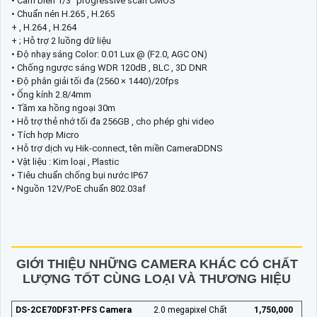
• Cảm biến 1/3" progressive scan CMOS
• Chuẩn nén H.265 , H.265
+ , H.264 , H.264
+ ; Hỗ trợ 2 luồng dữ liệu
• Độ nhạy sáng Color: 0.01 Lux @ (F2.0, AGC ON)
• Chống ngược sáng WDR 120dB , BLC , 3D DNR
• Độ phân giải tối đa (2560 × 1440)/20fps
• Ống kính 2.8/4mm
• Tầm xa hồng ngoại 30m
• Hỗ trợ thẻ nhớ tối đa 256GB , cho phép ghi video
• Tích hợp Micro
• Hỗ trợ dịch vụ Hik-connect, tên miền CameraDDNS
• Vật liệu : Kim loại , Plastic
• Tiêu chuẩn chống bụi nước IP67
• Nguồn 12V/PoE chuẩn 802.03af
GIỚI THIỆU NHỮNG CAMERA KHÁC CÓ CHẤT
LƯỢNG TỐT CÙNG LOẠI VÀ THƯƠNG HIỆU
DS-2CE70DF3T-PFS Camera
2.0 megapixel Chất
1,750,000