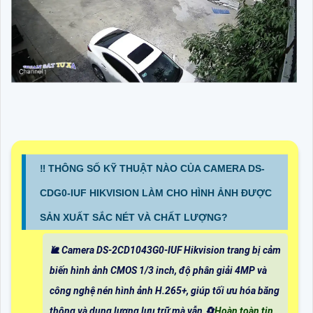
‼️ THÔNG SỐ KỸ THUẬT NÀO CỦA CAMERA DS-
CDG0-IUF HIKVISION LÀM CHO HÌNH ẢNH ĐƯỢC
SẢN XUẤT SẮC NÉT VÀ CHẤT LƯỢNG?
🐌 Camera DS-2CD1043G0-IUF Hikvision trang bị cảm
biến hình ảnh CMOS 1/3 inch, độ phân giải 4MP và
công nghệ nén hình ảnh H.265+, giúp tối ưu hóa băng
thông và dung lượng lưu trữ mà vẫn 🔄
Hoàn toàn tin