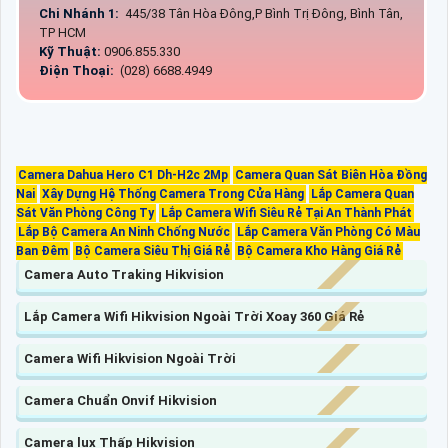
Chi Nhánh 1:
445/38 Tân Hòa Đông,P Bình Trị Đông, Bình Tân,
TP HCM
Kỹ Thuật:
0906.855.330
Điện Thoại:
(028) 6688.4949
Camera Dahua Hero C1 Dh-H2c 2Mp
Camera Quan Sát Biên Hòa Đồng
Nai
Xây Dựng Hệ Thống Camera Trong Cửa Hàng
Lắp Camera Quan
Sát Văn Phòng Công Ty
Lắp Camera Wifi Siêu Rẻ Tại An Thành Phát
Lắp Bộ Camera An Ninh Chống Nước
Lắp Camera Văn Phòng Có Màu
Ban Đêm
Bộ Camera Siêu Thị Giá Rẻ
Bộ Camera Kho Hàng Giá Rẻ
Camera Auto Traking Hikvision
Lắp Camera Wifi Hikvision Ngoài Trời Xoay 360 Giá Rẻ
Camera Wifi Hikvision Ngoài Trời
Camera Chuẩn Onvif Hikvision
Camera lux Thấp Hikvision