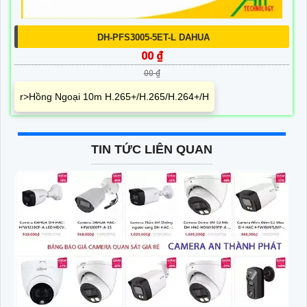
DH-PFS3005-5ET-L DAHUA
00 ₫
00 ₫
r>Hồng Ngoại 10m H.265+/H.265/H.264+/H
TIN TỨC LIÊN QUAN