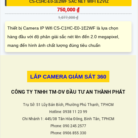
CS-C1HC-E0-1E2WF SẮC NÉT WIFI EZVIZ
750,000 ₫
1,077,000 ₫
Thiết bị Camera IP Wifi CS-C1HC-E0-1E2WF là lựa chọn
hàng đầu với độ phân giải sắc nét lên đến 2.0 megapixel,
mang đến hình ảnh chất lượng đúng tiêu chuẩn
LẮP CAMERA GIÁM SÁT 360
CÔNG TY TNHH TM-DV ĐẦU TƯ AN THÀNH PHÁT
Trụ Sở: 51 Lũy Bán Bích, Phường Phú Thạnh, TP.HCM
Hotline: 0938 11 23 99
Chi Nhánh 1: 445/38 Tân Hòa Đông, Bình Tân, TPHCM
Phone: 090.245.2577
Phone: 0906.855.330