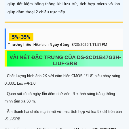
giúp tiết kiệm băng thông khi lưu trữ, tích hợp micro và loa
giúp đàm thoại 2 chiều trực tiếp
5%-35%
Thương hiệu:
Hikvision
Ngày đăng:
8/20/2025 1:11:51 PM
VÀI NÉT ĐẶC TRƯNG CỦA DS-2CD1B47G3H-
LIUF-SRB
- Chất lượng hình ảnh 2K với cảm biến CMOS 1/1.8" siêu nhạy sáng
0.0001 Lux @F1.0.
- Quan sát rõ cả ngày lẫn đêm nhờ đèn IR + ánh sáng trắng thông
minh tầm xa 50 m.
- Âm thanh hai chiều mạnh mẽ với mic tích hợp và loa 97 dB trên bản
-SL/-SRB.