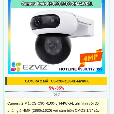
CAMERA 2 MẮT CS-C90-R100-8H44WKFL
5%-35%
00 ₫
Camera 2 Mắt CS-C90-R100-8H44WKFL ghi hình với độ
phân giải 4MP (2880x1620) với cảm biến CMOS 1/3" sắc