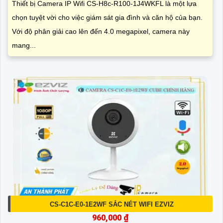
Thiết bị Camera IP Wifi CS-H8c-R100-1J4WKFL là một lựa
chọn tuyệt vời cho việc giám sát gia đình và căn hộ của bạn.
Với độ phân giải cao lên đến 4.0 megapixel, camera này
mang...
CS-C1C-E0-1E2WF SẮC NÉT WIFI EZVIZ
960,000 ₫