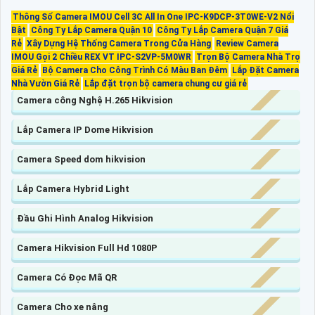
Thông Số Camera IMOU Cell 3C All In One IPC-K9DCP-3T0WE-V2 Nổi
Bật
Công Ty Lắp Camera Quận 10
Công Ty Lắp Camera Quận 7 Giá
Rẻ
Xây Dựng Hệ Thống Camera Trong Cửa Hàng
Review Camera
IMOU Gọi 2 Chiều REX VT IPC-S2VP-5M0WR
Trọn Bộ Camera Nhà Trọ
Giá Rẻ
Bộ Camera Cho Công Trình Có Màu Ban Đêm
Lắp Đặt Camera
Nhà Vườn Giá Rẻ
Lắp đặt trọn bộ camera chung cư giá rẻ
Camera công Nghệ H.265 Hikvision
Lắp Camera IP Dome Hikvision
Camera Speed dom hikvision
Lắp Camera Hybrid Light
Đầu Ghi Hình Analog Hikvision
Camera Hikvision Full Hd 1080P
Camera Có Đọc Mã QR
Camera Cho xe nâng