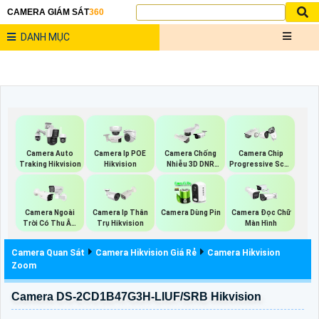
CAMERA GIÁM SÁT
360
DANH MỤC
Camera Auto
Camera Ip POE
Camera Chống
Camera Chip
Traking Hikvision
Hikvision
Nhiễu 3D DNR
Progressive Scan
Hikvison
CMOS Hikvision
Camera Ngoài
Camera Ip Thân
Camera Dùng Pin
Camera Đọc Chữ
Trời Có Thu Âm
Trụ Hikvision
Màn Hình
Hik
Camera Quan Sát
Camera Hikvision Giá Rẻ
Camera Hikvision
Zoom
Camera DS-2CD1B47G3H-LIUF/SRB Hikvision