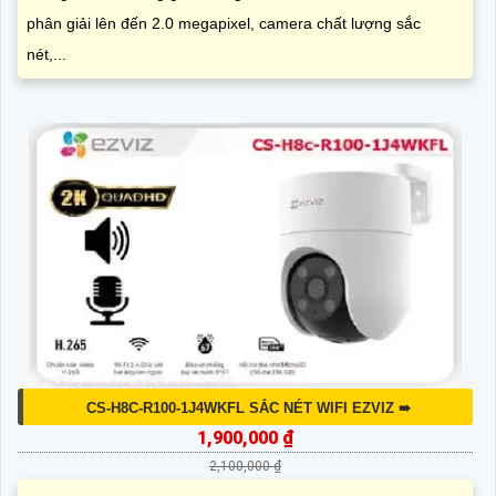
phân giải lên đến 2.0 megapixel, camera chất lượng sắc
nét,...
CS-H8C-R100-1J4WKFL SẮC NÉT WIFI EZVIZ ➠
1,900,000 ₫
2,100,000 ₫