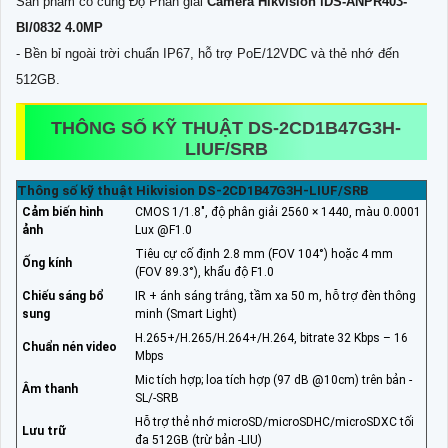
Sản phẩm có cùng Độ Phân giải
Camera Hikvision iDS-ANPR403-
BI/0832 4.0MP
- Bền bỉ ngoài trời chuẩn IP67, hỗ trợ PoE/12VDC và thẻ nhớ đến
512GB.
THÔNG SỐ KỸ THUẬT DS-2CD1B47G3H-
LIUF/SRB
Thông số kỹ thuật Hikvision DS-2CD1B47G3H-LIUF/SRB
Cảm biến hình
CMOS 1/1.8", độ phân giải 2560 × 1440, màu 0.0001
ảnh
Lux @F1.0
Tiêu cự cố định 2.8 mm (FOV 104°) hoặc 4 mm
Ống kính
(FOV 89.3°), khẩu độ F1.0
Chiếu sáng bổ
IR + ánh sáng trắng, tầm xa 50 m, hỗ trợ đèn thông
sung
minh (Smart Light)
H.265+/H.265/H.264+/H.264, bitrate 32 Kbps – 16
Chuẩn nén video
Mbps
Mic tích hợp; loa tích hợp (97 dB @10cm) trên bản -
Âm thanh
SL/-SRB
Hỗ trợ thẻ nhớ microSD/microSDHC/microSDXC tối
Lưu trữ
đa 512GB (trừ bản -LIU)