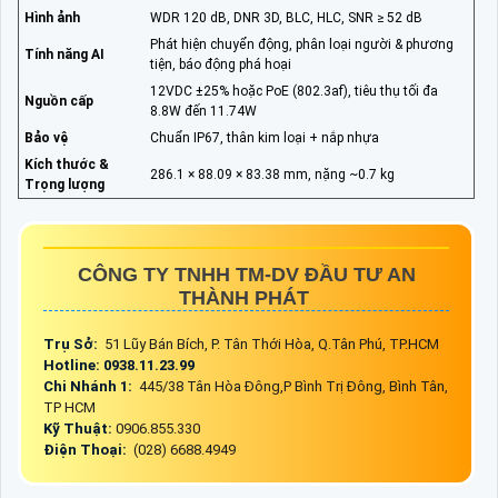
Hình ảnh
WDR 120 dB, DNR 3D, BLC, HLC, SNR ≥ 52 dB
Phát hiện chuyển động, phân loại người & phương
Tính năng AI
tiện, báo động phá hoại
12VDC ±25% hoặc PoE (802.3af), tiêu thụ tối đa
Nguồn cấp
8.8W đến 11.74W
Bảo vệ
Chuẩn IP67, thân kim loại + nắp nhựa
Kích thước &
286.1 × 88.09 × 83.38 mm, nặng ~0.7 kg
Trọng lượng
CÔNG TY TNHH TM-DV ĐẦU TƯ AN
THÀNH PHÁT
Trụ Sở:
51 Lũy Bán Bích, P. Tân Thới Hòa, Q.Tân Phú, TP.HCM
Hotline: 0938.11.23.99
Chi Nhánh 1:
445/38 Tân Hòa Đông,P Bình Trị Đông, Bình Tân,
TP HCM
Kỹ Thuật:
0906.855.330
Điện Thoại:
(028) 6688.4949