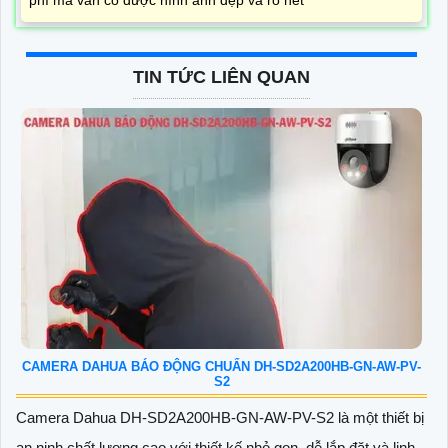
phí mà vẫn có được hình ảnh đẹp và rõ nét
TIN TỨC LIÊN QUAN
CAMERA DAHUA BÁO ĐỘNG CHUẨN DH-SD2A200HB-GN-AW-PV-
S2
Camera Dahua DH-SD2A200HB-GN-AW-PV-S2 là một thiết bị
an ninh chất lượng cao với thiết kế nhỏ gọn, dễ lắp đặt và linh