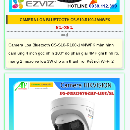
CAMERA LOA BLUETOOTH CS-S10-R100-1M4WFK
5%-35%
00 ₫
Camera Loa Bluetooth CS-S10-R100-1M4WFK màn hình
cảm ứng 4 inch góc nhìn 100° độ phân giải 4MP ghi hình rõ,
mảng 2 micrô và loa 3W cho âm thanh rõ. Kết nối Wi-Fi 2