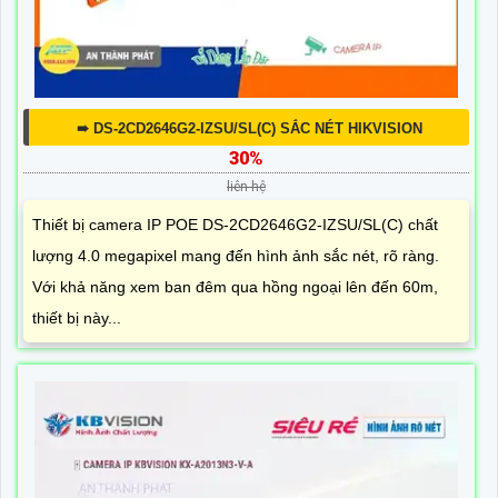
➠ DS-2CD2646G2-IZSU/SL(C) SẮC NÉT HIKVISION
30%
liên hệ
Thiết bị camera IP POE DS-2CD2646G2-IZSU/SL(C) chất
lượng 4.0 megapixel mang đến hình ảnh sắc nét, rõ ràng.
Với khả năng xem ban đêm qua hồng ngoại lên đến 60m,
thiết bị này...