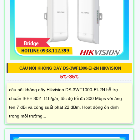
CẦU NỐI KHÔNG DÂY DS-3WF1000-EI-2N HIKVISION
5%-35%
cầu nối không dây Hikvision DS-3WF1000-EI-2N hỗ trợ
chuẩn IEEE 802. 11b/g/n, tốc độ tối đa 300 Mbps với ăng-
ten 7 dBi và công suất phát 22 dBm. Hoạt động ổn định
trong môi trường...