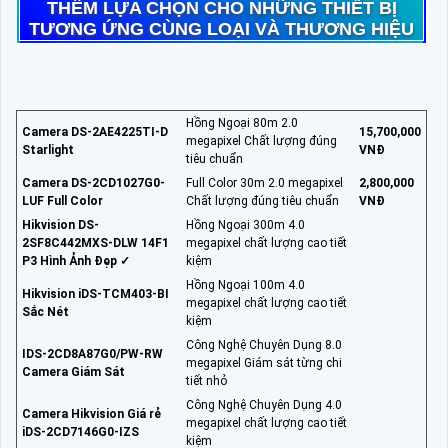
THÊM LỰA CHỌN CHO NHỮNG THIẾT BỊ
TƯƠNG ỨNG CÙNG LOẠI VÀ THƯƠNG HIỆU
Hồng Ngoại 80m 2.0
Camera DS-2AE4225TI-D
15,700,000
megapixel Chất lượng đúng
Starlight
VNĐ
tiêu chuẩn
Camera DS-2CD1027G0-
Full Color 30m 2.0 megapixel
2,800,000
LUF Full Color
Chất lượng đúng tiêu chuẩn
VNĐ
Hikvision DS-
Hồng Ngoại 300m 4.0
2SF8C442MXS-DLW 14F1
megapixel chất lượng cao tiết
P3 Hình Ảnh Đẹp ✓
kiệm
Hồng Ngoại 100m 4.0
Hikvision iDS-TCM403-BI
megapixel chất lượng cao tiết
Sắc Nét
kiệm
Công Nghệ Chuyên Dụng 8.0
IDS-2CD8A87G0/PW-RW
megapixel Giám sát từng chi
Camera Giám Sát
tiết nhỏ
Công Nghệ Chuyên Dụng 4.0
Camera Hikvision Giá rẻ
megapixel chất lượng cao tiết
iDS-2CD7146G0-IZS
kiệm