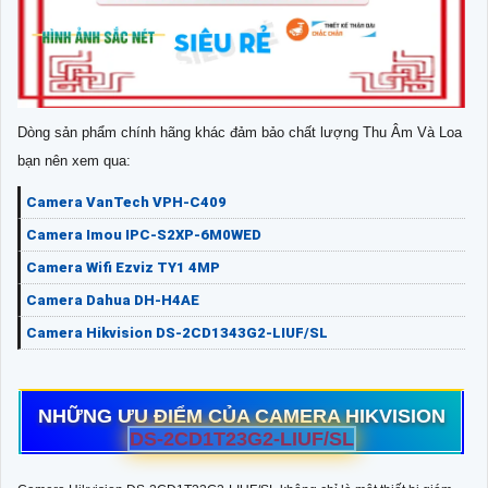
Dòng sản phẩm chính hãng khác đảm bảo chất lượng Thu Âm Và Loa
bạn nên xem qua:
Camera VanTech VPH-C409
Camera Imou IPC-S2XP-6M0WED
Camera Wifi Ezviz TY1 4MP
Camera Dahua DH-H4AE
Camera Hikvision DS-2CD1343G2-LIUF/SL
NHỮNG ƯU ĐIỂM CỦA CAMERA HIKVISION
DS-2CD1T23G2-LIUF/SL