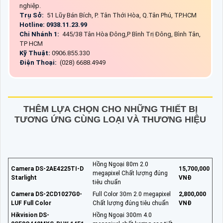
nghiệp.
Trụ Sở:
51 Lũy Bán Bích, P. Tân Thới Hòa, Q.Tân Phú, TP.HCM
Hotline: 0938.11.23.99
Chi Nhánh 1:
445/38 Tân Hòa Đông,P Bình Trị Đông, Bình Tân,
TP HCM
Kỹ Thuật:
0906.855.330
Điện Thoại:
(028) 6688.4949
THÊM LỰA CHỌN CHO NHỮNG THIẾT BỊ
TƯƠNG ỨNG CÙNG LOẠI VÀ THƯƠNG HIỆU
Hồng Ngoại 80m 2.0
Camera DS-2AE4225TI-D
15,700,000
megapixel Chất lượng đúng
Starlight
VNĐ
tiêu chuẩn
Camera DS-2CD1027G0-
Full Color 30m 2.0 megapixel
2,800,000
LUF Full Color
Chất lượng đúng tiêu chuẩn
VNĐ
Hikvision DS-
Hồng Ngoại 300m 4.0