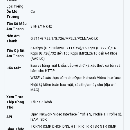
Lọc Tiếng
Ồn Môi
Có
Trường
Tần Số Mẫu
8 kHz/16 kHz
Âm Thanh
Nén Âm
G.711/G.722.1/G.726/MP2L2/PCM/AAC-LC
Thanh
64 Kbps (G.711ulaw/G.711alaw)/16 Kbps (G.722.1)/16
Tốc Độ Bit
Kbps (G.726)/32 đến 160 Kbps (MP2L2)/16 đến 64 Kbps
Âm Thanh
(AAC-LC)
Bảo vệ bằng mật khẩu, bảo vệ chữ ký, xác thực cơ bản và
Bảo Mật
băm cho HTTP
WSSE và xác thực băm cho Open Network Video Interface
Nhật ký kiểm toán bảo mật, xác thực máy chủ (địa chỉ
MAC)
Xem Trực
Tiếp Đồng
Tối đa 6 kênh
Thời
Open Network Video Interface (Profile S, Profile T, Profile G),
API
ISAPI, SDK
TCP/IP, ICMP, DHCP, DNS, HTTP, RTP, RTSP, NTP, IGMP,
Giao Thức