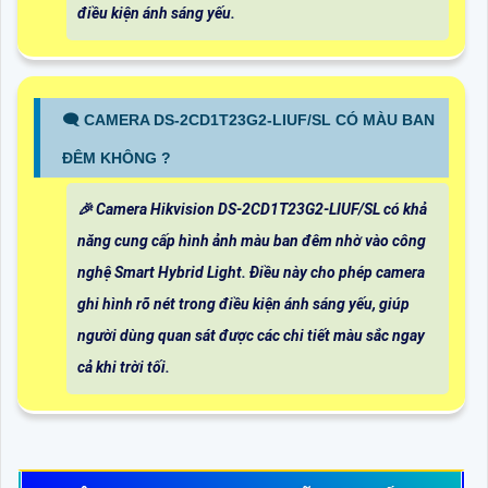
điều kiện ánh sáng yếu.
🗨️ CAMERA DS-2CD1T23G2-LIUF/SL CÓ MÀU BAN
ĐÊM KHÔNG ?
️🎉 Camera Hikvision DS-2CD1T23G2-LIUF/SL có khả
năng cung cấp hình ảnh màu ban đêm nhờ vào công
nghệ Smart Hybrid Light. Điều này cho phép camera
ghi hình rõ nét trong điều kiện ánh sáng yếu, giúp
người dùng quan sát được các chi tiết màu sắc ngay
cả khi trời tối.