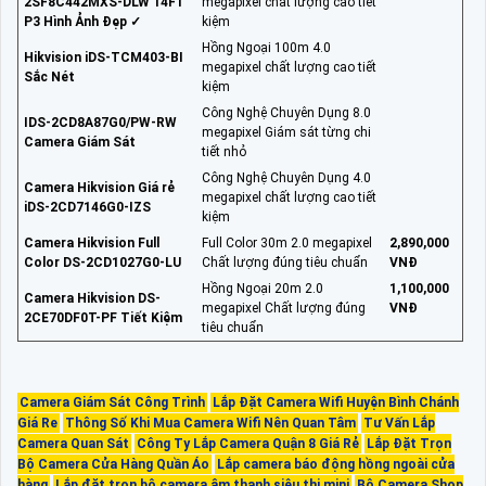
2SF8C442MXS-DLW 14F1
megapixel chất lượng cao tiết
P3 Hình Ảnh Đẹp ✓
kiệm
Hồng Ngoại 100m 4.0
Hikvision iDS-TCM403-BI
megapixel chất lượng cao tiết
Sắc Nét
kiệm
Công Nghệ Chuyên Dụng 8.0
IDS-2CD8A87G0/PW-RW
megapixel Giám sát từng chi
Camera Giám Sát
tiết nhỏ
Công Nghệ Chuyên Dụng 4.0
Camera Hikvision Giá rẻ
megapixel chất lượng cao tiết
iDS-2CD7146G0-IZS
kiệm
Camera Hikvision Full
Full Color 30m 2.0 megapixel
2,890,000
Color DS-2CD1027G0-LU
Chất lượng đúng tiêu chuẩn
VNĐ
Hồng Ngoại 20m 2.0
1,100,000
Camera Hikvision DS-
megapixel Chất lượng đúng
VNĐ
2CE70DF0T-PF Tiết Kiệm
tiêu chuẩn
Camera Giám Sát Công Trình
Lắp Đặt Camera Wifi Huyện Bình Chánh
Giá Re
Thông Số Khi Mua Camera Wifi Nên Quan Tâm
Tư Vấn Lắp
Camera Quan Sát
Công Ty Lắp Camera Quận 8 Giá Rẻ
Lắp Đặt Trọn
Bộ Camera Cửa Hàng Quần Áo
Lắp camera báo động hồng ngoài cửa
hàng
Lắp đặt trọn bộ camera âm thanh siêu thị mini
Bộ Camera Shop