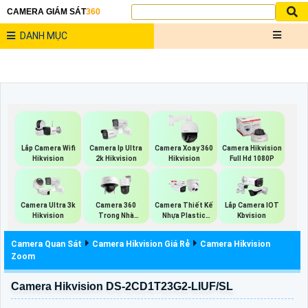
CAMERA GIÁM SÁT
360
DANH MỤC
Lắp Camera Wifi
Camera Ip Ultra
Camera Xoay 360
Camera Hikvision
Hikvision
2k Hikvision
Hikvision
Full Hd 1080P
Camera Ultra 3k
Camera 360
Camera Thiết Kế
Lắp Camera IOT
Hikvision
Trong Nhà
Nhựa Plastic
Kbvision
Hikvision
Dahua
Camera Quan Sát
Camera Hikvision Giá Rẻ
Camera Hikvision
Zoom
Camera Hikvision DS-2CD1T23G2-LIUF/SL