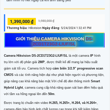
tầm nhìn rõ nét ngay cả khi ánh sáng yếu
1,390,000 ₫
1,980,000 ₫
Thương hiệu:
Hikvision
Ngày đăng:
5/24/2024 1:32:41 PM
GIỚI THIỆU CAMERA HIKVISION
DS-
2CD1T23G2-LIUF/SL
Camera Hikvision DS-2CD1T23G2-LIUF/SL
là một camera
IP
hình
trụ lớn với độ phân giải
2MP
, được thiết kế để mang lại hiệu suất
giám sát tối ưu. Camera tích hợp
cảm biến 1/2.9" progressive scan
CMOS
và các tính năng hiện đại như phát hiện người và phương tiện,
giúp nâng cao khả năng bảo mật.Với chế độ đèn thông minh
Smart
Hybrid Light
, camera cung cấp khả năng quan sát ban đêm hiệu quả
với tầm xa hồng ngoại lên đến
50m
.
Được trang bị chuẩn nén video
H.265, H.265+, H.264, và H.264+
,
camera đảm bảo hình ảnh chất lượng cao trong khi tiết kiệm băng