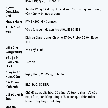
IPv6, UDP, QoS, FTP, SMTP
Người
Tối đa 32 người dùng, 3 cấp độ người dùng: quản trị viên,
Dùng/Máy
vận hành viên, người dùng
Chủ
Khách Hàng
iVMS-4200, Hik-Connect
Trình Duyệt
Yêu cầu plugin để xem trực tiếp: IE 10, IE 11
Web
Dịch vụ địa phương: Chrome 57.0+, Firefox 52.0+, Edge
89+
Dải Động
WDR Kỹ Thuật
Rộng (WDR)
Tỷ Lệ Tín
Hiệu Nhiễu
≥ 52 dB
(SNR)
Chuyển Đổi
Ngày, Đêm, Tự động, Lịch trình
Ngày/Đêm
Cải Thiện
BLC, HLC, 3D DNR
Hình Ảnh
Chế độ xoay, bão hòa, độ sáng, độ tương phản, độ sắc
Cài Đặt Hình
nét, độ lợi, cân bằng trắng, điều chỉnh qua phần mềm
Ảnh
khách hàng hoặc trình duyệt web
Mặt Nạ