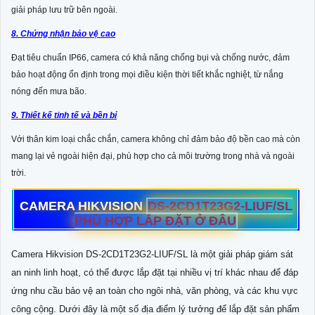
giải pháp lưu trữ bên ngoài.
8. Chứng nhận bảo vệ cao
Đạt tiêu chuẩn IP66, camera có khả năng chống bụi và chống nước, đảm
bảo hoạt động ổn định trong mọi điều kiện thời tiết khắc nghiệt, từ nắng
nóng đến mưa bão.
9. Thiết kế tinh tế và bền bỉ
Với thân kim loại chắc chắn, camera không chỉ đảm bảo độ bền cao mà còn
mang lại vẻ ngoài hiện đại, phù hợp cho cả môi trường trong nhà và ngoài
trời.
CAMERA HIKVISION
DS-2CD1T23G2-LIUF/SL
PHÙ HỢP LẮP ĐẶT Ở ĐÂU
Camera Hikvision DS-2CD1T23G2-LIUF/SL là một giải pháp giám sát
an ninh linh hoạt, có thể được lắp đặt tại nhiều vị trí khác nhau để đáp
ứng nhu cầu bảo vệ an toàn cho ngôi nhà, văn phòng, và các khu vực
công cộng. Dưới đây là một số địa điểm lý tưởng để lắp đặt sản phẩm