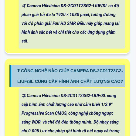
🤙
Camera Hikvision DS-2CD1T23G2-LIUF/SL
có độ
phân giải tối đa là 1920 × 1080 pixel, tương đương
với độ phân giải Full HD 2MP. Điều này giúp mang lại
hình ảnh sắc nét và chi tiết cho các ứng dụng giám
sát.
❓ CÔNG NGHỆ NÀO GIÚP CAMERA DS-2CD1T23G2-
LIUF/SL CUNG CẤP HÌNH ẢNH CHẤT LƯỢNG CAO?
🤝 Camera Hikvision DS-2CD1T23G2-LIUF/SL cung
cấp hình ảnh chất lượng cao nhờ cảm biến 1/2.9"
Progressive Scan CMOS, công nghệ chống ngược
sáng WDR, và chế độ đèn thông minh. Độ nhạy sáng
chỉ 0.005 Lux cho phép ghi hình rõ nét ngay cả trong