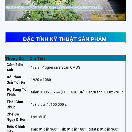
ĐẶC TÍNH KỸ THUẬT SẢN PHẨM
Thông Số
Chi Tiết
Cảm Biến
1/2.9" Progressive Scan CMOS
Ảnh
Độ Phân
1920 × 1080
Giải Tối Đa
Độ Sáng Tối
Màu: 0.005 Lux @ (F1.6, AGC ON), Đen/trắng: 0 Lux với IR
Thiểu
Thời Gian
1/3 s đến 1/100,000 s
Chụp
Chế Độ
Lọc cắt IR
Ngày & Đêm
Điều Chỉnh
Pan: 0° đến 360°, Tilt: 0° đến 180°, Rotate: 0° đến 360°