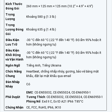
Kích Thước
260 mm × 125 mm × 125 mm (10.2" × 4.9" × 4.9")
Đóng Gói
Trọng
Khoảng 580 g (1.3 lb.)
Lượng
Trọng
Lượng Đóng
Khoảng 635 g (1.4 lb.)
Gói
Điều Kiện
-30 °C đến 60 °C (-22 °F đến 140 °F). Độ ẩm 95% hoặc ít
Lưu Trữ
hơn (không ngưng tụ)
Điều Kiện
-30 °C đến 60 °C (-22 °F đến 140 °F). Độ ẩm 95% hoặc ít
Khởi Động
hơn (không ngưng tụ)
và Vận Hành
Ngôn Ngữ
Tiếng Anh, Tiếng Ukraina
Chức Năng
Heartbeat, chống nhấp nháy, gương, bảo vệ bằng mật
Chung
khẩu, đặt lại mật khẩu qua email
Đèn Nhấp
Có
Nháy
EMC
: CE-EN55032, CE-EN55024, CE-EN60950-1
Phê Duyệt
Tương Thích
: CE-EN55032, CE-EN55024, CE-EN60950-1
Phòng Nổ
: Exd II C, Ex tD A21 IP66 T85°C
Chứng Nhận
CE, FCC, RoHS, IP66, IK10