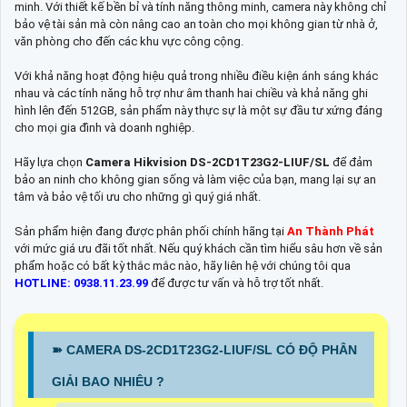
minh. Với thiết kế bền bỉ và tính năng thông minh, camera này không chỉ
bảo vệ tài sản mà còn nâng cao an toàn cho mọi không gian từ nhà ở,
văn phòng cho đến các khu vực công cộng.
Với khả năng hoạt động hiệu quả trong nhiều điều kiện ánh sáng khác
nhau và các tính năng hỗ trợ như âm thanh hai chiều và khả năng ghi
hình lên đến 512GB, sản phẩm này thực sự là một sự đầu tư xứng đáng
cho mọi gia đình và doanh nghiệp.
Hãy lựa chọn
Camera Hikvision DS-2CD1T23G2-LIUF/SL
để đảm
bảo an ninh cho không gian sống và làm việc của bạn, mang lại sự an
tâm và bảo vệ tối ưu cho những gì quý giá nhất.
Sản phẩm hiện đang được phân phối chính hãng tại
An Thành Phát
với mức giá ưu đãi tốt nhất. Nếu quý khách cần tìm hiểu sâu hơn về sản
phẩm hoặc có bất kỳ thắc mắc nào, hãy liên hệ với chúng tôi qua
HOTLINE: 0938.11.23.99
để được tư vấn và hỗ trợ tốt nhất.
➽ CAMERA DS-2CD1T23G2-LIUF/SL CÓ ĐỘ PHÂN
GIẢI BAO NHIÊU ?