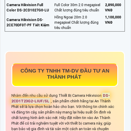
Camera Hikvision Full
Full Color 30m 2.0 megapixel
2,890,000
Color DS-2CD1027G0-LU
Chất lượng đúng tiêu chuẩn
VNĐ
Hồng Ngoại 20m 2.0
1,100,000
Camera Hikvision DS-
megapixel Chất lượng đúng
VNĐ
2CE70DF0T-PF Tiết Kiệm
tiêu chuẩn
CÔNG TY TNHH TM-DV ĐẦU TƯ AN
THÀNH PHÁT
Nhắm đến nhu cầu sử dụng Thiết Bị Camera Hikvision
DS-
2CD1T23G2-LIUF/SL
, sản phẩm chính hãng tại An Thành
Phát sẽ là lựa chọn hoàn hảo cho bạn. Với thông tin chính xác
và đáng tin cậy, sản phẩm này mang lại hiệu suất ổn định và
chất lượng hình ảnh sắc nét. Hãy đặt niềm tin vào An Thành
Phát để có trải nghiệm tuyệt vời với thiết bị camera này, giúp
bạn bảo vệ gia đình và tài sản một cách an toàn và chuyên