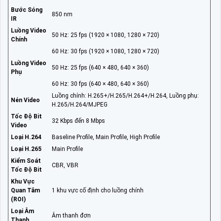
Bước Sóng
850 nm
IR
Luồng Video
50 Hz: 25 fps (1920 × 1080, 1280 × 720)
Chính
60 Hz: 30 fps (1920 × 1080, 1280 × 720)
Luồng Video
50 Hz: 25 fps (640 × 480, 640 × 360)
Phụ
60 Hz: 30 fps (640 × 480, 640 × 360)
Luồng chính: H.265+/H.265/H.264+/H.264, Luồng phụ:
Nén Video
H.265/H.264/MJPEG
Tốc Độ Bit
32 Kbps đến 8 Mbps
Video
Loại H.264
Baseline Profile, Main Profile, High Profile
Loại H.265
Main Profile
Kiểm Soát
CBR, VBR
Tốc Độ Bit
Khu Vực
Quan Tâm
1 khu vực cố định cho luồng chính
(ROI)
Loại Âm
Âm thanh đơn
Thanh