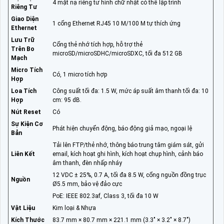
4 mặt nạ riêng tư hình chữ nhật có thể lập trình
Riêng Tư
Giao Diện
1 cổng Ethernet RJ45 10 M/100 M tự thích ứng
Ethernet
Lưu Trữ
Cổng thẻ nhớ tích hợp, hỗ trợ thẻ
Trên Bo
microSD/microSDHC/microSDXC, tối đa 512 GB
Mạch
Micro Tích
Có, 1 micro tích hợp
Hợp
Loa Tích
Công suất tối đa: 1.5 W, mức áp suất âm thanh tối đa: 10
Hợp
cm: 95 dB.
Nút Reset
Có
Sự Kiện Cơ
Phát hiện chuyển động, báo động giả mạo, ngoại lệ
Bản
Tải lên FTP/thẻ nhớ, thông báo trung tâm giám sát, gửi
Liên Kết
email, kích hoạt ghi hình, kích hoạt chụp hình, cảnh báo
âm thanh, đèn nhấp nháy
12 VDC ± 25%, 0.7 A, tối đa 8.5 W, cổng nguồn đồng trục
Nguồn
Ø5.5 mm, bảo vệ đảo cực
PoE: IEEE 802.3af, Class 3, tối đa 10 W
Vật Liệu
Kim loại & Nhựa
Kích Thước
83.7 mm × 80.7 mm × 221.1 mm (3.3" × 3.2" × 8.7")