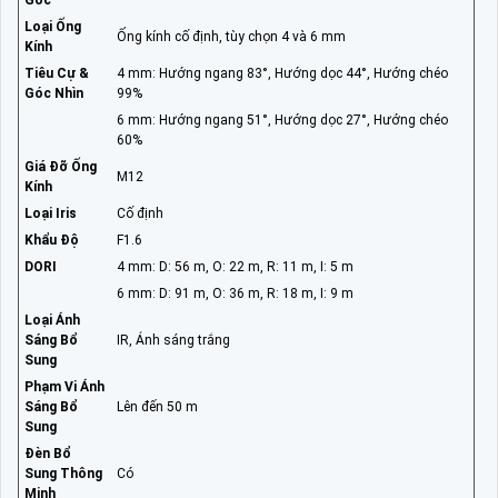
Góc
Loại Ống
Ống kính cố định, tùy chọn 4 và 6 mm
Kính
Tiêu Cự &
4 mm: Hướng ngang 83°, Hướng dọc 44°, Hướng chéo
Góc Nhìn
99%
6 mm: Hướng ngang 51°, Hướng dọc 27°, Hướng chéo
60%
Giá Đỡ Ống
M12
Kính
Loại Iris
Cố định
Khẩu Độ
F1.6
DORI
4 mm: D: 56 m, O: 22 m, R: 11 m, I: 5 m
6 mm: D: 91 m, O: 36 m, R: 18 m, I: 9 m
Loại Ánh
Sáng Bổ
IR, Ánh sáng trắng
Sung
Phạm Vi Ánh
Sáng Bổ
Lên đến 50 m
Sung
Đèn Bổ
Sung Thông
Có
Minh