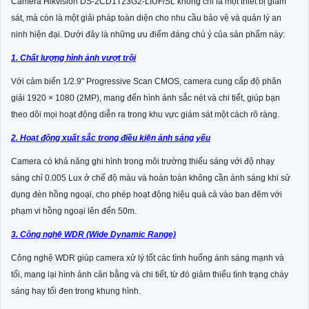
Camera Hikvision DS-2CD1T23G2-LIUF/SL không chỉ là một thiết bị giám
sát, mà còn là một giải pháp toàn diện cho nhu cầu bảo vệ và quản lý an
ninh hiện đại. Dưới đây là những ưu điểm đáng chú ý của sản phẩm này:
1. Chất lượng hình ảnh vượt trội
Với cảm biến 1/2.9" Progressive Scan CMOS, camera cung cấp độ phân
giải 1920 × 1080 (2MP), mang đến hình ảnh sắc nét và chi tiết, giúp bạn
theo dõi mọi hoạt động diễn ra trong khu vực giám sát một cách rõ ràng.
2. Hoạt động xuất sắc trong điều kiện ánh sáng yếu
Camera có khả năng ghi hình trong môi trường thiếu sáng với độ nhạy
sáng chỉ 0.005 Lux ở chế độ màu và hoàn toàn không cần ánh sáng khi sử
dụng đèn hồng ngoại, cho phép hoạt động hiệu quả cả vào ban đêm với
phạm vi hồng ngoại lên đến 50m.
3. Công nghệ WDR (Wide Dynamic Range)
Công nghệ WDR giúp camera xử lý tốt các tình huống ánh sáng mạnh và
tối, mang lại hình ảnh cân bằng và chi tiết, từ đó giảm thiểu tình trạng cháy
sáng hay tối đen trong khung hình.