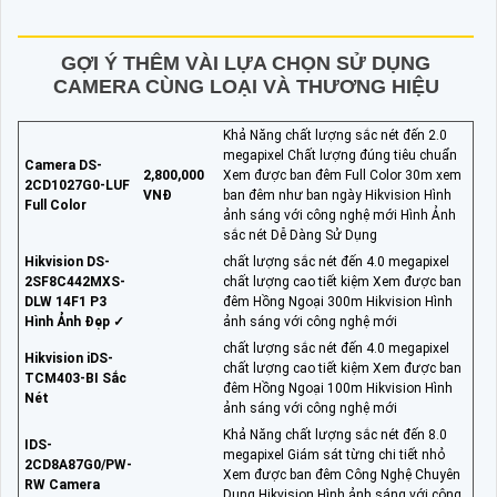
GỢI Ý THÊM VÀI LỰA CHỌN SỬ DỤNG
CAMERA CÙNG LOẠI VÀ THƯƠNG HIỆU
Khả Năng chất lượng sắc nét đến 2.0
megapixel Chất lượng đúng tiêu chuẩn
Camera DS-
2,800,000
Xem được ban đêm Full Color 30m xem
2CD1027G0-LUF
VNĐ
ban đêm như ban ngày Hikvision Hình
Full Color
ảnh sáng với công nghệ mới Hình Ảnh
sắc nét Dễ Dàng Sử Dụng
Hikvision DS-
chất lượng sắc nét đến 4.0 megapixel
2SF8C442MXS-
chất lượng cao tiết kiệm Xem được ban
DLW 14F1 P3
đêm Hồng Ngoại 300m Hikvision Hình
Hình Ảnh Đẹp ✓
ảnh sáng với công nghệ mới
chất lượng sắc nét đến 4.0 megapixel
Hikvision iDS-
chất lượng cao tiết kiệm Xem được ban
TCM403-BI Sắc
đêm Hồng Ngoại 100m Hikvision Hình
Nét
ảnh sáng với công nghệ mới
Khả Năng chất lượng sắc nét đến 8.0
IDS-
megapixel Giám sát từng chi tiết nhỏ
2CD8A87G0/PW-
Xem được ban đêm Công Nghệ Chuyên
RW Camera
Dụng Hikvision Hình ảnh sáng với công