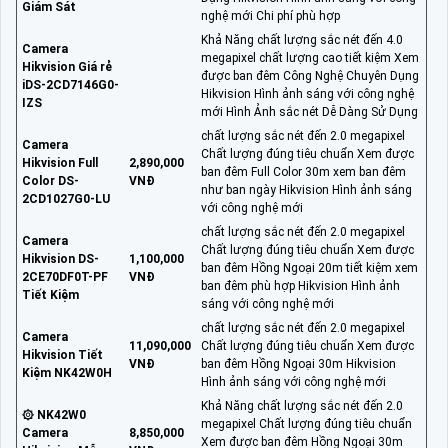
Giám Sát
nghệ mới Chi phí phù hợp
Khả Năng chất lượng sắc nét đến 4.0
Camera
megapixel chất lượng cao tiết kiệm Xem
Hikvision Giá rẻ
được ban đêm Công Nghệ Chuyên Dụng
iDS-2CD7146G0-
Hikvision Hình ảnh sáng với công nghệ
IZS
mới Hình Ảnh sắc nét Dễ Dàng Sử Dụng
chất lượng sắc nét đến 2.0 megapixel
Camera
Chất lượng đúng tiêu chuẩn Xem được
Hikvision Full
2,890,000
ban đêm Full Color 30m xem ban đêm
Color DS-
VNĐ
như ban ngày Hikvision Hình ảnh sáng
2CD1027G0-LU
với công nghệ mới
chất lượng sắc nét đến 2.0 megapixel
Camera
Chất lượng đúng tiêu chuẩn Xem được
Hikvision DS-
1,100,000
ban đêm Hồng Ngoại 20m tiết kiệm xem
2CE70DF0T-PF
VNĐ
ban đêm phù hợp Hikvision Hình ảnh
Tiết Kiệm
sáng với công nghệ mới
chất lượng sắc nét đến 2.0 megapixel
Camera
11,090,000
Chất lượng đúng tiêu chuẩn Xem được
Hikvision Tiết
VNĐ
ban đêm Hồng Ngoại 30m Hikvision
Kiệm NK42W0H
Hình ảnh sáng với công nghệ mới
Khả Năng chất lượng sắc nét đến 2.0
۞ NK42W0
megapixel Chất lượng đúng tiêu chuẩn
Camera
8,850,000
Xem được ban đêm Hồng Ngoại 30m