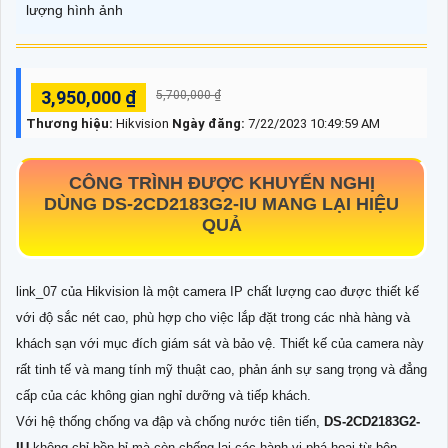
lượng hình ảnh
3,950,000 ₫
5,700,000 ₫
Thương hiệu:
Hikvision
Ngày đăng:
7/22/2023 10:49:59 AM
CÔNG TRÌNH ĐƯỢC KHUYẾN NGHỊ
DÙNG
DS-2CD2183G2-IU
MANG LẠI HIỆU
QUẢ
link_07 của Hikvision là một camera IP chất lượng cao được thiết kế
với độ sắc nét cao, phù hợp cho việc lắp đặt trong các nhà hàng và
khách sạn với mục đích giám sát và bảo vệ. Thiết kế của camera này
rất tinh tế và mang tính mỹ thuật cao, phản ánh sự sang trọng và đẳng
cấp của các không gian nghỉ dưỡng và tiếp khách.
Với hệ thống chống va đập và chống nước tiên tiến,
DS-2CD2183G2-
IU
không chỉ bền bỉ mà còn chống lại các hành vi phá hoại từ bên