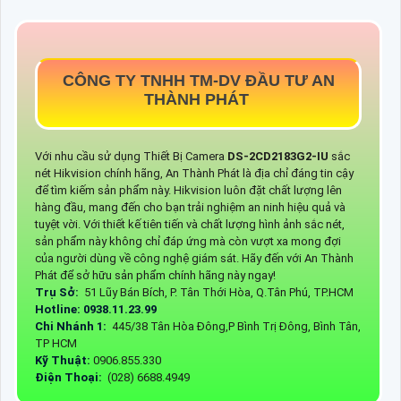
CÔNG TY TNHH TM-DV ĐẦU TƯ AN
THÀNH PHÁT
Với nhu cầu sử dụng Thiết Bị Camera
DS-2CD2183G2-IU
sắc
nét Hikvision chính hãng, An Thành Phát là địa chỉ đáng tin cậy
để tìm kiếm sản phẩm này. Hikvision luôn đặt chất lượng lên
hàng đầu, mang đến cho bạn trải nghiệm an ninh hiệu quả và
tuyệt vời. Với thiết kế tiên tiến và chất lượng hình ảnh sắc nét,
sản phẩm này không chỉ đáp ứng mà còn vượt xa mong đợi
của người dùng về công nghệ giám sát. Hãy đến với An Thành
Phát để sở hữu sản phẩm chính hãng này ngay!
Trụ Sở:
51 Lũy Bán Bích, P. Tân Thới Hòa, Q.Tân Phú, TP.HCM
Hotline: 0938.11.23.99
Chi Nhánh 1:
445/38 Tân Hòa Đông,P Bình Trị Đông, Bình Tân,
TP HCM
Kỹ Thuật:
0906.855.330
Điện Thoại:
(028) 6688.4949