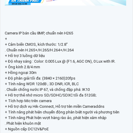
Camera IP bán cầu 8MP, chuẩn nén H265
+
+ Cảm biến CMOS, kích thước: 1/2.8"
. Chuẩn nén H.265+/H.265/H.264+/H.264
+ Hỗ trợ 3 luồng dữ liệu
+ Độ nhạy sáng : Color: 0.005 Lux @ (F1.6, AGC ON), 0 Lux with IR.
+ Ông kính 2.8/4 mm
+ Hồng ngoại 30m
+ Độ phân giải tối đa: (3840 × 2160)20fps
+ Tính năng WDR 120dB ; 3D DNR; ICR, BLC
. Chuẩn chống nước IP 67, và chống đập phá: IK10
+ Hỗ trợ thẻ nhớ micro SD/SDHC/SDXC tối đa 512GB;
+ Tích hợp Mic trên camera
+ Hỗ trợ dịch vụ Hik-Connect, Hỗ trợ tên miền Cameraddns
+ Tính năng phát hiện chuyển động phân biệt người và phương tiên
+ Tính năng Phát hiện vượt hàng rào ảo, phát hiện xâm nhập
. Phát hiện khuôn mặt
+ Nguồn cấp DC12V&PoE