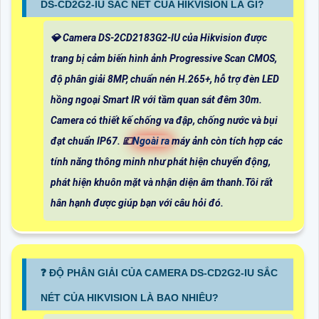
DS-CD2G2-IU SẮC NÉT CỦA HIKVISION LÀ GÌ?
💎 Camera DS-2CD2183G2-IU của Hikvision được
trang bị cảm biến hình ảnh Progressive Scan CMOS,
độ phân giải 8MP, chuẩn nén H.265+, hỗ trợ đèn LED
hồng ngoại Smart IR với tầm quan sát đêm 30m.
Camera có thiết kế chống va đập, chống nước và bụi
đạt chuẩn IP67. 💷
Ngoài ra
máy ảnh còn tích hợp các
tính năng thông minh như phát hiện chuyển động,
phát hiện khuôn mặt và nhận diện âm thanh.Tôi rất
hân hạnh được giúp bạn với câu hỏi đó.
️❓ ĐỘ PHÂN GIẢI CỦA CAMERA DS-CD2G2-IU SẮC
NÉT CỦA HIKVISION LÀ BAO NHIÊU?