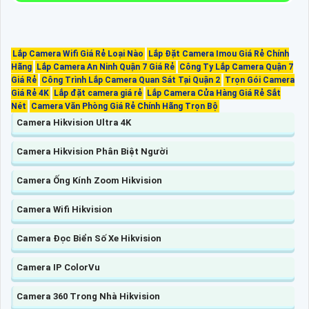
Lắp Camera Wifi Giá Rẻ Loại Nào
Lắp Đặt Camera Imou Giá Rẻ Chính
Hãng
Lắp Camera An Ninh Quận 7 Giá Rẻ
Công Ty Lắp Camera Quận 7
Giá Rẻ
Công Trình Lắp Camera Quan Sát Tại Quận 2
Trọn Gói Camera
Giá Rẻ 4K
Lắp đặt camera giá rẻ
Lắp Camera Cửa Hàng Giá Rẻ Sắt
Nét
Camera Văn Phòng Giá Rẻ Chính Hãng Trọn Bộ
Camera Hikvision Ultra 4K
Camera Hikvision Phân Biệt Người
Camera Ống Kính Zoom Hikvision
Camera Wifi Hikvision
Camera Đọc Biển Số Xe Hikvision
Camera IP ColorVu
Camera 360 Trong Nhà Hikvision