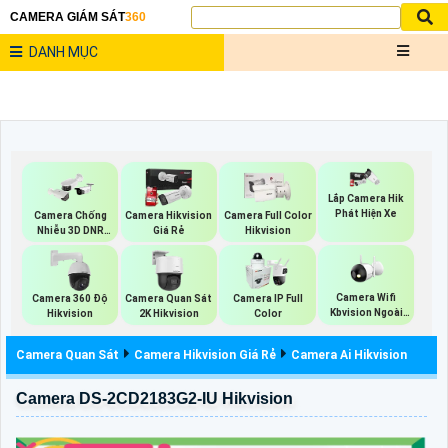
CAMERA GIÁM SÁT
360
DANH MỤC
Lắp Camera Hik
Phát Hiện Xe
Camera Chống
Camera Hikvision
Camera Full Color
Nhiễu 3D DNR
Giá Rẻ
Hikvision
Hikvison
Camera Wifi
Camera 360 Độ
Camera Quan Sát
Camera IP Full
Kbvision Ngoài
Hikvision
2K Hikvision
Color
Trời
Camera Quan Sát
Camera Hikvision Giá Rẻ
Camera Ai Hikvision
Camera DS-2CD2183G2-IU Hikvision