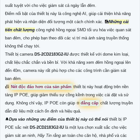
suất tuyệt vời cho việc giám sát cả ngày lẫn đêm.
Điểm nổi bật của thiết bị này là công nghệ AI, giúp cải thiện khả năng
phát hiện và nhận diện đối tượng một cách chính xác. 🎑
Những cải
tiến chất lượng
công nghệ hồng ngoại SMD tối ưu hóa việc quan sát
ban đêm, cho phép bạn theo dõi các vị trí mà ánh sáng truyền thống
không thể chạy tới.
Thiết bị camera
DS-2CD2183G2-IU
được thiết kế với dome kim loại,
chất liệu chắc chắn và bền bỉ. Với khả năng xem đêm hồng ngoại lên
đến 40m, camera này rất phù hợp cho các công trình cần giám sát
ban đêm.
📠
Nét độc đáo hơn của sản phẩm
thiết bị này hoạt động trên nền
tảng IP POE, giúp giảm thiểu sự cồng kềnh trong việc cài đặt và sử
dụng. Không chỉ vậy, IP POE còn giúp ☣️
đẳng cấp
chất lượng truyền
dẫn dữ liệu một cách ổn định và hiệu quả.
🔔
Dựa vào những ưu điểm của thiết bị này có thể nói
thiết bị IP
POE sắc nét
DS-2CD2183G2-IU
là một lựa chọn xuất sắc cho việc
giám sát an ninh,
Hãy Tin rằng
an toàn cho căn hộ, nhà phố và các