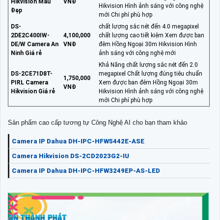
Hikvision Mẫu
VNĐ
Hikvision Hình ảnh sáng với công nghệ
Đẹp
mới Chi phí phù hợp
DS-
chất lượng sắc nét đến 4.0 megapixel
2DE2C400IW-
4,100,000
chất lượng cao tiết kiệm Xem được ban
DE/W Camera An
VNĐ
đêm Hồng Ngoại 30m Hikvision Hình
Ninh Giá rẻ
ảnh sáng với công nghệ mới
Khả Năng chất lượng sắc nét đến 2.0
DS-2CE71D8T-
megapixel Chất lượng đúng tiêu chuẩn
1,750,000
PIRL Camera
Xem được ban đêm Hồng Ngoại 30m
VNĐ
Hikvision Giá rẻ
Hikvision Hình ảnh sáng với công nghệ
mới Chi phí phù hợp
Sản phẩm cao cấp tương tự Công Nghệ AI cho bạn tham khảo
Camera IP Dahua DH-IPC-HFW5442E-ASE
Camera Hikvision DS-2CD2023G2-IU
Camera IP Dahua DH-IPC-HFW3249EP-AS-LED