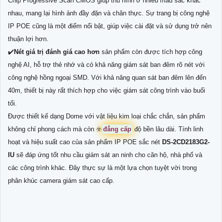
Chip Progressive Scan CMOS giúp thu hình ở nhiều màu sắc khác
nhau, mang lại hình ảnh đầy đặn và chân thực. Sự trang bị công nghệ
IP POE cũng là một điểm nổi bật, giúp việc cài đặt và sử dụng trở nên
thuận lợi hơn.
✔️
Nét giá trị đánh giá cao hơn
sản phẩm còn được tích hợp công
nghệ AI, hỗ trợ thẻ nhớ và có khả năng giám sát ban đêm rõ nét với
công nghệ hồng ngoại SMD. Với khả năng quan sát ban đêm lên đến
40m, thiết bị này rất thích hợp cho việc giám sát công trình vào buổi
tối.
Được thiết kế dạng Dome với vật liệu kim loại chắc chắn, sản phẩm
không chỉ phong cách mà còn ☣️
đẳng cấp
độ bền lâu dài. Tính linh
hoạt và hiệu suất cao của sản phẩm IP POE sắc nét
DS-2CD2183G2-
IU
sẽ đáp ứng tốt nhu cầu giám sát an ninh cho căn hộ, nhà phố và
các công trình khác. Đây thực sự là một lựa chọn tuyệt vời trong
phân khúc camera giám sát cao cấp.