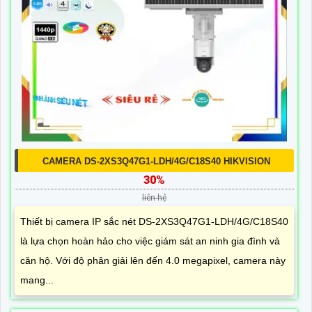
CAMERA DS-2XS3Q47G1-LDH/4G/C18S40 HIKVISION
30%
liên hệ
Thiết bị camera IP sắc nét DS-2XS3Q47G1-LDH/4G/C18S40
là lựa chọn hoàn hảo cho việc giám sát an ninh gia đình và
căn hộ. Với độ phân giải lên đến 4.0 megapixel, camera này
mang...