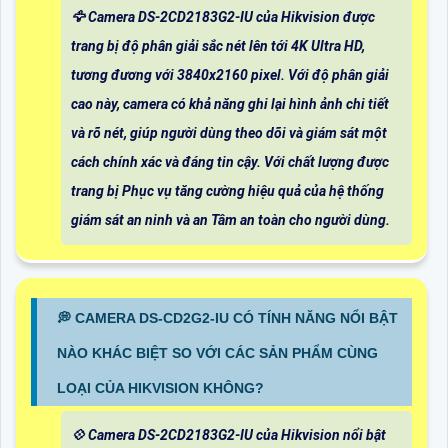
🦅 Camera DS-2CD2183G2-IU của Hikvision được
trang bị độ phân giải sắc nét lên tới 4K Ultra HD,
tương đương với 3840x2160 pixel. Với độ phân giải
cao này, camera có khả năng ghi lại hình ảnh chi tiết
và rõ nét, giúp người dùng theo dõi và giám sát một
cách chính xác và đáng tin cậy. Với chất lượng được
trang bị Phục vụ tăng cường hiệu quả của hệ thống
giám sát an ninh và an Tâm an toàn cho người dùng.
️💭 CAMERA DS-CD2G2-IU CÓ TÍNH NĂNG NỔI BẬT
NÀO KHÁC BIỆT SO VỚI CÁC SẢN PHẨM CÙNG
LOẠI CỦA HIKVISION KHÔNG?
💠 Camera DS-2CD2183G2-IU của Hikvision nổi bật