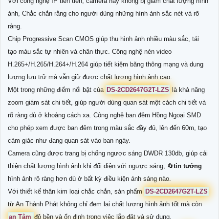
Với công nghệ IP tiên tiến, camera này không bị giảm chất lượng hình
ảnh, Chắc chắn rằng cho người dùng những hình ảnh sắc nét và rõ
ràng.
Chip Progressive Scan CMOS giúp thu hình ảnh nhiều màu sắc, tái
tạo màu sắc tự nhiên và chân thực. Công nghệ nén video
H.265+/H.265/H.264+/H.264 giúp tiết kiệm băng thông mạng và dung
lượng lưu trữ mà vẫn giữ được chất lượng hình ảnh cao.
Một trong những điểm nổi bật của
DS-2CD2647G2T-LZS
là khả năng
zoom giám sát chi tiết, giúp người dùng quan sát một cách chi tiết và
rõ ràng dù ở khoảng cách xa. Công nghệ ban đêm Hồng Ngoại SMD
cho phép xem được ban đêm trong màu sắc đầy đủ, lên đến 60m, tạo
cảm giác như đang quan sát vào ban ngày.
Camera cũng được trang bị chống ngược sáng DWDR 130db, giúp cải
thiện chất lượng hình ảnh khi đối diện với ngược sáng, 🔄
tin tưởng
hình ảnh rõ ràng hơn dù ở bất kỳ điều kiện ánh sáng nào.
Với thiết kế thân kim loại chắc chắn, sản phẩm
DS-2CD2647G2T-LZS
từ An Thành Phát không chỉ đem lại chất lượng hình ảnh tốt mà còn
an Tâm
độ bền và ổn định trong việc lắp đặt và sử dụng.