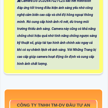
👸 Camera DS-2CD2647G2T-LZS sắc nét Hikvision
đáp ứng tốt trong điều kiện ánh sáng yếu nhờ công
nghệ cảm biến cao cấp và chế độ hồng ngoại thông
minh. Nó cung cấp hình ảnh rõ nét, dù trong môi
trường thiếu ánh sáng. Camera này cũng có khả năng
chống chói hiệu quả nhờ tính năng chống ngược sáng
kỹ thuật số, giúp tái tạo hình ảnh chính xác ngay cả
khi có sự chênh lệch về ánh sáng. Với Những Trang bị
cao cấp giúp camera hoạt động ổn định và cung cấp
hình ảnh chất lượng.
CÔNG TY TNHH TM-DV ĐẦU TƯ AN