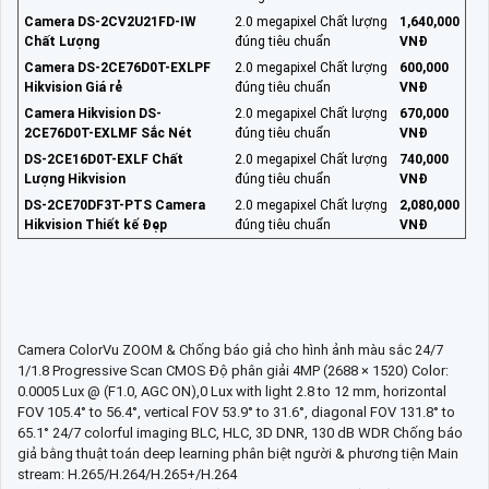
Camera DS-2CV2U21FD-IW
2.0 megapixel Chất lượng
1,640,000
Chất Lượng
đúng tiêu chuẩn
VNĐ
Camera DS-2CE76D0T-EXLPF
2.0 megapixel Chất lượng
600,000
Hikvision Giá rẻ
đúng tiêu chuẩn
VNĐ
Camera Hikvision DS-
2.0 megapixel Chất lượng
670,000
2CE76D0T-EXLMF Sắc Nét
đúng tiêu chuẩn
VNĐ
DS-2CE16D0T-EXLF Chất
2.0 megapixel Chất lượng
740,000
Lượng Hikvision
đúng tiêu chuẩn
VNĐ
DS-2CE70DF3T-PTS Camera
2.0 megapixel Chất lượng
2,080,000
Hikvision Thiết kế Đẹp
đúng tiêu chuẩn
VNĐ
Camera ColorVu ZOOM & Chống báo giả cho hình ảnh màu sắc 24/7
1/1.8 Progressive Scan CMOS Độ phân giải 4MP (2688 × 1520) Color:
0.0005 Lux @ (F1.0, AGC ON),0 Lux with light 2.8 to 12 mm, horizontal
FOV 105.4° to 56.4°, vertical FOV 53.9° to 31.6°, diagonal FOV 131.8° to
65.1° 24/7 colorful imaging BLC, HLC, 3D DNR, 130 dB WDR Chống báo
giả bằng thuật toán deep learning phân biệt người & phương tiện Main
stream: H.265/H.264/H.265+/H.264