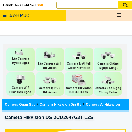
CAMERA GIÁM SÁT
360
DANH MỤC
Lắp Camera
Hybird Light
Lắp Camera Wifi
Camera Ip AI Full
Camera Chống
Hikvision
Color Hikvision
Ngược Sáng
Hikvision
Camera Wifi
Camera Ip POE
Camera Hikvision
Camera Báo Động
Hikvision Ngoài
Hikvision
Full Hd 1080P
Chống Trộm
Trời 360
Hikvision
Camera Quan Sát
Camera Hikvision Giá Rẻ
Camera Ai Hikvision
Camera Hikvision DS-2CD2647G2T-LZS