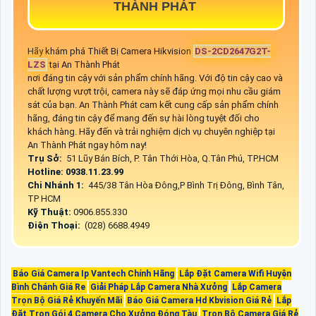
THÀNH PHÁT
Hãy khám phá Thiết Bị Camera Hikvision
DS-2CD2647G2T-
LZS
tại An Thành Phát
nơi đáng tin cậy với sản phẩm chính hãng. Với độ tin cậy cao và
chất lượng vượt trội, camera này sẽ đáp ứng mọi nhu cầu giám
sát của bạn. An Thành Phát cam kết cung cấp sản phẩm chính
hãng, đáng tin cậy để mang đến sự hài lòng tuyệt đối cho
khách hàng. Hãy đến và trải nghiệm dịch vụ chuyên nghiệp tại
An Thành Phát ngay hôm nay!
Trụ Sở:
51 Lũy Bán Bích, P. Tân Thới Hòa, Q.Tân Phú, TP.HCM
Hotline: 0938.11.23.99
Chi Nhánh 1:
445/38 Tân Hòa Đông,P Bình Trị Đông, Bình Tân,
TP HCM
Kỹ Thuật:
0906.855.330
Điện Thoại:
(028) 6688.4949
Báo Giá Camera Ip Vantech Chính Hãng
Lắp Đặt Camera Wifi Huyện
Bình Chánh Giá Re
Giải Pháp Lắp Camera Nhà Xưởng
Lắp Camera
Trọn Bộ Giá Rẻ Khuyến Mãi
Báo Giá Camera Hd Kbvision Giá Rẻ
Lắp
Đặt Trọn Gói 4 Camera Cho Xưởng Đóng Tàu
Trọn Bộ Camera Giá Rẻ