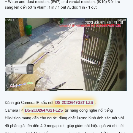
+ Water and dust resistant (IP67) and vandal resistant (IK10) Đèn trợ
sáng lên đến 60 m Alarm: 1 in / 1 out Audio: 1 in / 1 out
Đánh giá Camera IP sắc nét
DS-2CD2647G2T-LZS
:
Camera IP
DS-2CD2647G2T-LZS
từ hãng công nghệ nổi tiếng
Hikvision mang đến cho người dùng chất lượng hình ảnh sắc nét với
độ phân giải lên đến 4.0 megapixel, giúp giám sát hiệu quả và chi tiết.