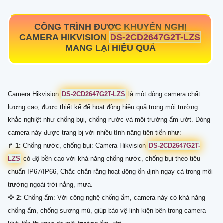
CÔNG TRÌNH ĐƯỢC KHUYẾN NGHỊ
CAMERA HIKVISION
DS-2CD2647G2T-LZS
MANG LẠI HIỆU QUẢ
Camera Hikvision
DS-2CD2647G2T-LZS
là một dòng camera chất
lượng cao, được thiết kế để hoạt động hiệu quả trong môi trường
khắc nghiệt như chống bụi, chống nước và môi trường ẩm ướt. Dòng
camera này được trang bị với nhiều tính năng tiên tiến như:
️↱
1:
Chống nước, chống bụi: Camera Hikvision
DS-2CD2647G2T-
LZS
có độ bền cao với khả năng chống nước, chống bụi theo tiêu
chuẩn IP67/IP66, Chắc chắn rằng hoạt động ổn định ngay cả trong môi
trường ngoài trời nắng, mưa.
🦅
2:
Chống ẩm: Với công nghệ chống ẩm, camera này có khả năng
chống ẩm, chống sương mù, giúp bảo vệ linh kiện bên trong camera