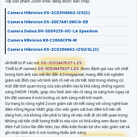
Top sản phẩm Zoom khác đang được bán chạy:
Camera Hikvision DS-2CD2H66G2-IZS(C)
Camera Hikvision DS-2DE7A812MCG-EB
Camera Dahua DH-SD59225-HC-LA Speedom
Camera KBvision KX-C2006CPN-M
Camera Hikvision DS-2CD2666G2-IZSU/SL(C)
về thiết bị IP sắc nét
DS-2CD2647G2T-LZS
:
Thiết bị IP camera
DS-2CD2647G2T-LZS
được đánh giá cao với chất
lượng hình ảnh sắc nét lên đến 4.0 megapixel, mang đến trải nghiệm
giám sát đỉnh cao với hình ảnh rõ nét và chi tiết. Một trong những có
một đặt tính quan trọng của sản phẩm này là khả năng chống ngược
sáng DWDR 130db, giúp cho hình ảnh vẫn rõ ràng và sáng hơn ngay cả
khi đặt camera ở môi trường có ánh sáng mặt trời mạnh.
Sự trang bị công nghệ Zoom giám sát chi tiết cùng với công nghệ ban
đêm Hồng Ngoại SMD giúp cho việc giám sát ban đêm trở nên dễ
dàng hơn, mà không cần phải lo lắng về việc mất đi chi tiết quan trọng.
Những cải tiến chất lượng thiết bị này còn có khả năng xem được ban
đêm Full Color lên đến 60m, tạo điều kiện thuận lợi cho việc giám sát và
ghi nhận hình ảnh ở môi trường thiếu ánh sáng.