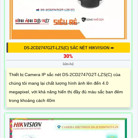
DS-2CD2747G2T-LZS(C) SẮC NÉT HIKVISION ➠
30%
liên hệ
Thiết bị Camera IP sắc nét DS-2CD2747G2T-LZS(C) của
chúng tôi mang lại chất lượng hình ảnh lên đến 4.0
megapixel, với khả năng hiển thị đầy đủ màu sắc ban đêm
trong khoảng cách 40m