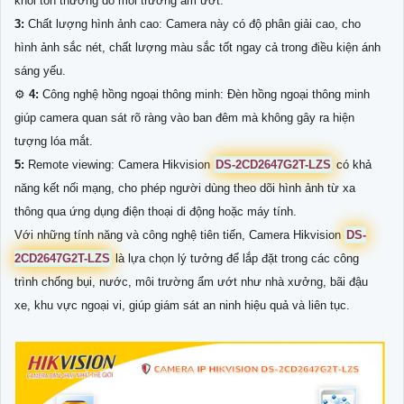
khỏi tổn thương do môi trường ẩm ướt.
3:
Chất lượng hình ảnh cao: Camera này có độ phân giải cao, cho
hình ảnh sắc nét, chất lượng màu sắc tốt ngay cả trong điều kiện ánh
sáng yếu.
⚙
4:
Công nghệ hồng ngoại thông minh: Đèn hồng ngoại thông minh
giúp camera quan sát rõ ràng vào ban đêm mà không gây ra hiện
tượng lóa mắt.
5:
Remote viewing: Camera Hikvision
DS-2CD2647G2T-LZS
có khả
năng kết nối mạng, cho phép người dùng theo dõi hình ảnh từ xa
thông qua ứng dụng điện thoại di động hoặc máy tính.
Với những tính năng và công nghệ tiên tiến, Camera Hikvision
DS-
2CD2647G2T-LZS
là lựa chọn lý tưởng để lắp đặt trong các công
trình chống bụi, nước, môi trường ẩm ướt như nhà xưởng, bãi đậu
xe, khu vực ngoại vi, giúp giám sát an ninh hiệu quả và liên tục.