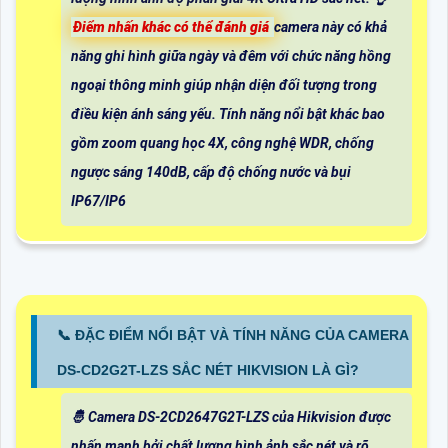
Điểm nhấn khác có thể đánh giá
camera này có khả
năng ghi hình giữa ngày và đêm với chức năng hồng
ngoại thông minh giúp nhận diện đối tượng trong
điều kiện ánh sáng yếu. Tính năng nổi bật khác bao
gồm zoom quang học 4X, công nghệ WDR, chống
ngược sáng 140dB, cấp độ chống nước và bụi
IP67/IP6
📞 ĐẶC ĐIỂM NỔI BẬT VÀ TÍNH NĂNG CỦA CAMERA
DS-CD2G2T-LZS SẮC NÉT HIKVISION LÀ GÌ?
🤴 Camera DS-2CD2647G2T-LZS của Hikvision được
nhấn mạnh bởi chất lượng hình ảnh sắc nét và rõ