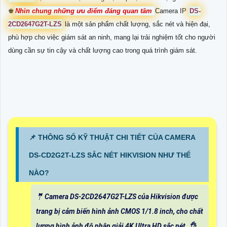
♚
Nhìn chung những ưu điểm đáng quan tâm
Camera IP
DS-
2CD2647G2T-LZS
là một sản phẩm chất lượng, sắc nét và hiện đại,
phù hợp cho việc giám sát an ninh, mang lại trải nghiệm tốt cho người
dùng cần sự tin cậy và chất lượng cao trong quá trình giám sát.
📌 THÔNG SỐ KỸ THUẬT CHI TIẾT CỦA CAMERA
DS-CD2G2T-LZS SẮC NÉT HIKVISION NHƯ THẾ
NÀO?
🤵 Camera DS-2CD2647G2T-LZS của Hikvision được
trang bị cảm biến hình ảnh CMOS 1/1.8 inch, cho chất
lượng hình ảnh độ phân giải 4K Ultra HD sắc nét. 👌