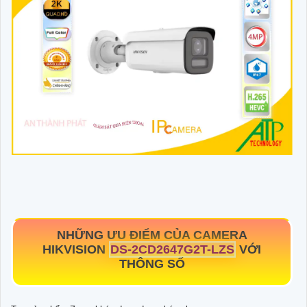
NHỮNG ƯU ĐIỂM CỦA CAMERA
HIKVISION
DS-2CD2647G2T-LZS
VỚI
THÔNG SỐ