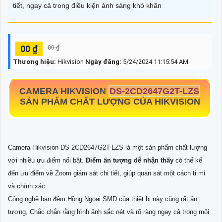
tiết, ngay cả trong điều kiện ánh sáng khó khăn
00 ₫
00 ₫
Thương hiệu:
Hikvision
Ngày đăng:
5/24/2024 11:15:54 AM
CAMERA HIKVISION
DS-2CD2647G2T-LZS
SẢN PHẨM CHẤT LƯỢNG CỦA HIKVISION
Camera Hikvision DS-2CD2647G2T-LZS là một sản phẩm chất lượng
với nhiều ưu điểm nổi bật.
Điểm ấn tượng dễ nhận thấy
có thể kể
đến ưu điểm về Zoom giám sát chi tiết, giúp quan sát một cách tỉ mỉ
và chính xác.
Công nghệ ban đêm Hồng Ngoại SMD của thiết bị này cũng rất ấn
tượng, Chắc chắn rằng hình ảnh sắc nét và rõ ràng ngay cả trong môi