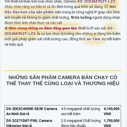
Với thiết kế thân kim loại chắc chắn, Camera
DS-2CD2647G2T-LZS
Chắc chắn rằng sự bền bỉ và ổn định trong quá trình sử dụng. 💥
Nét
độc đáo hơn của sản phẩm
việc trang bị công nghệ IP giúp cho hình
ảnh truyền tải không bị giảm chất lượng, 🔄
tin tưởng
người dùng nhận
được hình ảnh chân thực và sắc nét.
♚
Nhìn chung những ưu điểm đáng quan tâm
thiết bị IP sắc nét
DS-
2CD2647G2T-LZS
là sự lựa chọn lý tưởng cho những ai đang tìm kiếm
một giải pháp giám sát chất lượng cao, đồng thời
an Tâm
sự tiết kiệm
và hiệu quả.
NHỮNG SẢN PHẨM CAMERA BÁN CHẠY CÓ
THỂ THAY THẾ CÙNG LOẠI VÀ THƯƠNG HIỆU
DS-2DE2C400IW-DE/W Camera
4.0 megapixel chất lượng
4,100,000
An Ninh Giá rẻ
cao tiết kiệm
VNĐ
DS-2CE71D8T-PIRL Camera
2.0 megapixel Chất lượng
1,750,000
Hikvision Giá rẻ
đúng tiêu chuẩn
VNĐ