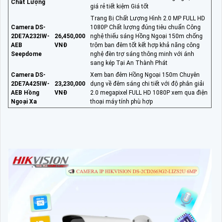
Chất Lượng
giá rẻ tiết kiệm Giá tốt
Trang Bị Chất Lượng Hình 2.0 MP FULL HD
Camera DS-
1080P Chất lượng đúng tiêu chuẩn Công
2DE7A232IW-
26,450,000
nghệ thiếu sáng Hồng Ngoại 150m chống
AEB
VNĐ
trộm ban đêm tốt kết hợp khả năng công
Seepdome
nghệ đèn trợ sáng thông minh với ánh
sang kép Tại An Thành Phát
Camera DS-
Xem ban đêm Hồng Ngoại 150m Chuyên
2DE7A425IW-
23,230,000
dụng về đêm sáng chi tiết với độ phân giải
AEB Hồng
VNĐ
2.0 megapixel FULL HD 1080P xem qua điện
Ngoại Xa
thoại máy tính phù hợp