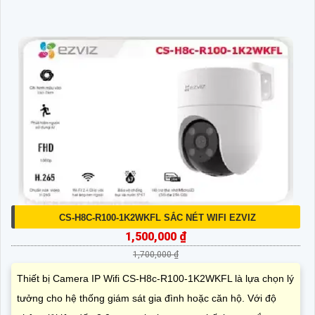
CS-H8C-R100-1K2WKFL SẮC NÉT WIFI EZVIZ
1,500,000 ₫
1,700,000 ₫
Thiết bị Camera IP Wifi CS-H8c-R100-1K2WKFL là lựa chọn lý
tưởng cho hệ thống giám sát gia đình hoặc căn hộ. Với độ