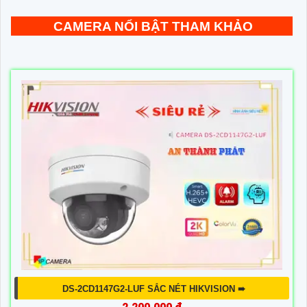
CAMERA NỔI BẬT THAM KHẢO
DS-2CD1147G2-LUF SẮC NÉT HIKVISION ➠