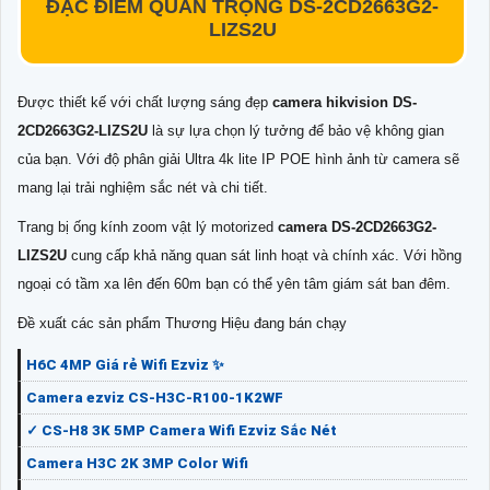
ĐẶC ĐIỂM QUAN TRỌNG
DS-2CD2663G2-
LIZS2U
Được thiết kế với chất lượng sáng đẹp
camera hikvision
DS-
2CD2663G2-LIZS2U
là sự lựa chọn lý tưởng để bảo vệ không gian
của bạn. Với độ phân giải Ultra 4k lite IP POE hình ảnh từ camera sẽ
mang lại trải nghiệm sắc nét và chi tiết.
Trang bị ống kính zoom vật lý motorized
camera
D
S-2CD2663G2-
LIZS2U
cung cấp khả năng quan sát linh hoạt và chính xác. Với hồng
ngoại có tầm xa lên đến 60m bạn có thể yên tâm giám sát ban đêm.
Đề xuất các sản phẩm Thương Hiệu đang bán chạy
H6C 4MP Giá rẻ Wifi Ezviz ✨
Camera ezviz CS-H3C-R100-1K2WF
✓ CS-H8 3K 5MP Camera Wifi Ezviz Sắc Nét
Camera H3C 2K 3MP Color Wifi