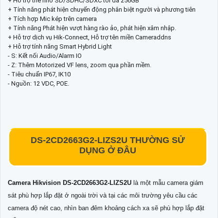
+ Hỗ trợ thẻ nhớ SD/SDHC/SDXC tối đa 256GB
+ Tính năng phát hiện chuyển động phân biệt người và phương tiên
+ Tích hợp Mic kép trên camera
+ Tính năng Phát hiện vượt hàng rào ảo, phát hiện xâm nhập.
+ Hỗ trợ dịch vụ Hik-Connect, Hỗ trợ tên miền Cameraddns
+ Hỗ trợ tính năng Smart Hybrid Light
- S: Kết nối Audio/Alarm IO
- Z: Thêm Motorized VF lens, zoom qua phần mềm.
- Tiêu chuẩn IP67, IK10
- Nguồn: 12 VDC, POE.
DS-2CD2663G2-LIZS2U
THƯỜNG SỬ
DỤNG Ở ĐÂU
Camera Hikvision
DS-2CD2663G2-LIZS2U
là một mẫu camera giám
sát phù hợp lắp đặt ở ngoài trời và tại các môi trường yêu cầu các
camera độ nét cao, nhìn ban đêm khoảng cách xa sẽ phù hợp lắp đặt