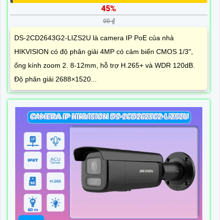
45%
00 ₫
DS-2CD2643G2-LIZS2U là camera IP PoE của nhà
HIKVISION có độ phân giải 4MP có cảm biến CMOS 1/3",
ống kính zoom 2. 8-12mm, hỗ trợ H.265+ và WDR 120dB.
Độ phân giải 2688×1520...