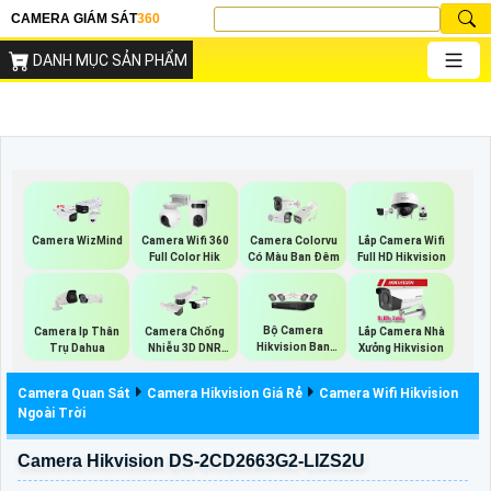
CAMERA GIÁM SÁT
360
DANH MỤC SẢN PHẨM
Camera WizMind
Camera Wifi 360
Camera Colorvu
Lắp Camera Wifi
Full Color Hik
Có Màu Ban Đêm
Full HD Hikvision
Bộ Camera
Camera Ip Thân
Camera Chống
Lắp Camera Nhà
Hikvision Ban
Trụ Dahua
Nhiễu 3D DNR
Xưởng Hikvision
Đêm Có Màu
Hikvison
Camera Quan Sát
Camera Hikvision Giá Rẻ
Camera Wifi Hikvision
Ngoài Trời
Camera Hikvision DS-2CD2663G2-LIZS2U