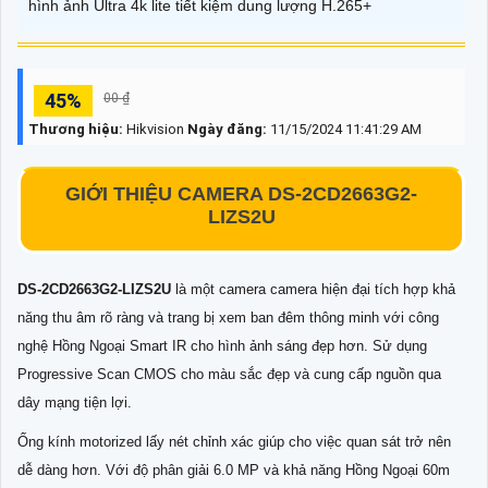
hình ảnh Ultra 4k lite tiết kiệm dung lượng H.265+
45%
00 ₫
Thương hiệu:
Hikvision
Ngày đăng:
11/15/2024 11:41:29 AM
GIỚI THIỆU
CAMERA
DS-2CD2663G2-
LIZS2U
DS-2CD2663G2-LIZS2U
là một camera camera hiện đại tích hợp khả
năng thu âm rõ ràng và trang bị xem ban đêm thông minh với công
nghệ Hồng Ngoại Smart IR cho hình ảnh sáng đẹp hơn. Sử dụng
Progressive Scan CMOS cho màu sắc đẹp và cung cấp nguồn qua
dây mạng tiện lợi.
Ống kính motorized lấy nét chỉnh xác giúp cho việc quan sát trở nên
dễ dàng hơn. Với độ phân giải 6.0 MP và khả năng Hồng Ngoại 60m