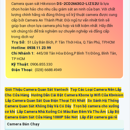
Camera quan sát Hikvision
DS-2CD2663G2-LIZS2U
là lựa
chọn hoàn hảo cho nhu cầu giám sát an ninh của bạn. Với chất
lượng chính hãng và đúng thông số kỹ thuật camera được cung
cấp bởi Camera An Thành Phát. Đội ngũ tư vấn nhiệt tình sẽ
giúp bạn chọn lựa camera phù hợp và tiết kiệm nhất. Hãy đến
với chúng tôi để trải nghiệm sự chuyên nghiệp và đẳng cấp
trong dịch vụ!
Trụ Sở:
51 Lũy Bán Bích, P. Tân Thới Hòa, Q.Tân Phú, TP.HCM
Hotline: 0938.11.23.99
Chi Nhánh 1:
445/38 Tân Hòa Đông,P Bình Trị Đông, Bình Tân,
TP HCM
Kỹ Thuật:
0906.855.330
Điện Thoại:
(028) 6688.4949
Giới Thiệu Camera Quan Sát Vantech
Top Các Loại Camera Nên Lắp
Cho Cửa Hàng
Hướng Dẫn Cài Đặt Camera Kbone Ip Wifi Của Kbvision
Lắp Camera Quan Sát Qua Điện Thoại Tốt Nhất
So Sánh Hệ Thống
Camera Quan Sát Không Dây Và Có Dây
Trọn bộ camera cho xưởng
cơ khí
Lắp Camera Nhà Xưởng Có Màu Ban Đêm Và Thu Âm
Lắp Bộ
Camera Giám Sát Cửa Hàng 1080P Sắc Nét
Lắp đặt camera giá rẻ
Camera Bán Chạy