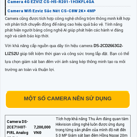
Camera 4G EZVIZ CS-H5-R201-1H3KFL4GA
Camera Wifi Ezviz Sắc Nét CS-C8W 2K+ 4MP
Camera cũng được tích hợp công nghệ chống trộm thông minh kết hợp
với phân tích chuyển động để nâng cao hiệu quả bảo vệ. Tính năng
phát hiện người bằng công nghệ AI giúp phát hiện các hành vi đáng
ngờ và cảnh báo kịp thời.
Với khả năng cấp nguồn qua dây tín hiệu camera
DS-2CD2663G2-
LIZS2U
giúp tiết kiệm thời gian và công sức trong lắp đặt. Bạn có thể
lựa chọn giám sát ban đêm với ánh sáng kép thông minh tạo ra môi
trường an toàn và thuận lợi.
MỘT SỐ CAMERA NÊN SỬ DỤNG
Tích hợp khả năng Thu Âm đáng quan tâm
Camera DS-
Hikvision công nghệ luôn được ứng dụng
2CE71H0T-
7,200,000
trong từng sản phẩm của mình độ nét đến
PIRL Analog
VNĐ
5.0 MP Giám sát ban đêm Hồng Ngoại 20m