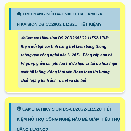
🗨️ TÍNH NĂNG NỔI BẬT NÀO CỦA CAMERA
HIKVISION DS-CD26G2-LIZS2U TIẾT KIỆM?
♻️ Camera Hikvision DS-2CD2663G2-LIZS2U Tiết
Kiệm nổi bật với tính năng tiết kiệm băng thông
thông qua công nghệ nén H.265+. Đẳng cấp hơn cả
Phục vụ giảm chi phí lưu trữ dữ liệu và tối ưu hóa hiệu
suất hệ thống, đồng thời vẫn
Hoàn toàn tin tưởng
chất lượng hình ảnh rõ nét và chi tiết.
😇 CAMERA HIKVISION DS-CD26G2-LIZS2U TIẾT
KIỆM HỖ TRỢ CÔNG NGHỆ NÀO ĐỂ GIẢM TIÊU THỤ
NĂNG LƯỢNG?