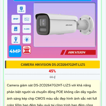
CAMERA HIKVISION DS-2CD2647G2HT-LIZS
45%
00 ₫
Camera giám sát DS-2CD2647G2HT-LIZS với khả năng
phân biệt người và chuyển động POE không cần dây nguồn
ánh sáng kép chip CMOS màu sắc đẹp hình ảnh sắc nét full
color 60m ban đêm hiệu quả tại công trình ban đêm công