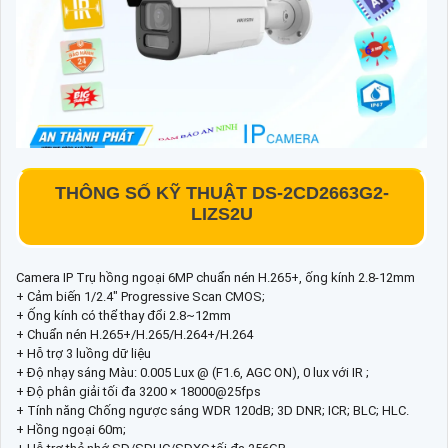
THÔNG SỐ KỸ THUẬT DS-2CD2663G2-
LIZS2U
Camera IP Trụ hồng ngoại 6MP chuẩn nén H.265+, ống kính 2.8-12mm
+ Cảm biến 1/2.4" Progressive Scan CMOS;
+ Ống kính có thể thay đổi 2.8~12mm
+ Chuẩn nén H.265+/H.265/H.264+/H.264
+ Hỗ trợ 3 luồng dữ liệu
+ Độ nhạy sáng Màu: 0.005 Lux @ (F1.6, AGC ON), 0 lux với IR ;
+ Độ phân giải tối đa 3200 × 18000@25fps
+ Tính năng Chống ngược sáng WDR 120dB; 3D DNR; ICR; BLC; HLC.
+ Hồng ngoại 60m;