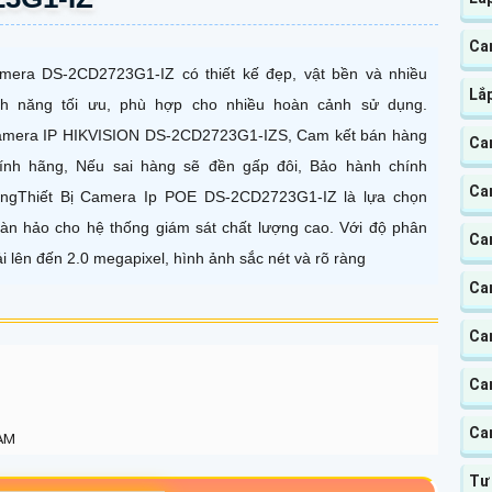
Ca
mera DS-2CD2723G1-IZ có thiết kế đẹp, vật bền và nhiều
Lắ
nh năng tối ưu, phù hợp cho nhiều hoàn cảnh sử dụng.
mera IP HIKVISION DS-2CD2723G1-IZS, Cam kết bán hàng
Ca
ính hãng, Nếu sai hàng sẽ đền gấp đôi, Bảo hành chính
Ca
ngThiết Bị Camera Ip POE DS-2CD2723G1-IZ là lựa chọn
àn hảo cho hệ thống giám sát chất lượng cao. Với độ phân
Ca
ải lên đến 2.0 megapixel, hình ảnh sắc nét và rõ ràng
Ca
Ca
Ca
Ca
 AM
Tư