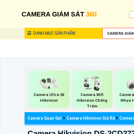
CAMERA GIÁM SÁT
360
DANH MỤC
SẢN PHẨM
CAMERA GIÁM
Camera Ultra 3k
Camera Wifi
Camera 
Hikvision
Hikvision Chống
Nhựa H
Trộm
Camera Quan Sát
Camera Hikvision Giá Rẻ
Camera 
Camera Hikvision DS-2CD27