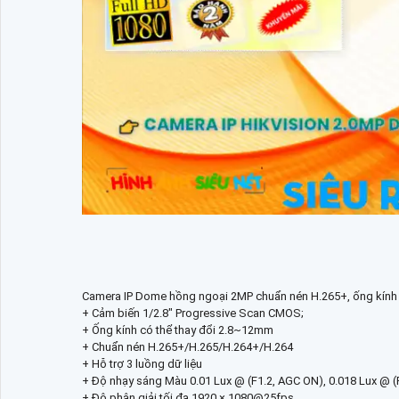
Camera IP Dome hồng ngoại 2MP chuẩn nén H.265+, ống kín
+ Cảm biến 1/2.8" Progressive Scan CMOS;
+ Ống kính có thể thay đổi 2.8~12mm
+ Chuẩn nén H.265+/H.265/H.264+/H.264
+ Hỗ trợ 3 luồng dữ liệu
+ Độ nhạy sáng Màu 0.01 Lux @ (F1.2, AGC ON), 0.018 Lux @ (F
+ Độ phân giải tối đa 1920 × 1080@25fps