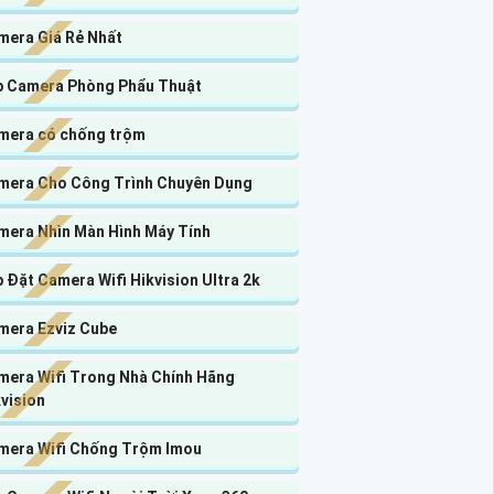
mera Giá Rẻ Nhất
p Camera Phòng Phẩu Thuật
mera có chống trộm
mera Cho Công Trình Chuyên Dụng
mera Nhìn Màn Hình Máy Tính
 Đặt Camera Wifi Hikvision Ultra 2k
mera Ezviz Cube
mera Wifi Trong Nhà Chính Hãng
vision
mera Wifi Chống Trộm Imou