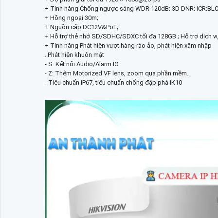
+ Tính năng Chống ngược sáng WDR 120dB; 3D DNR; ICR;BLC
+ Hồng ngoại 30m;
+ Nguồn cấp DC12V&PoE;
+ Hỗ trợ thẻ nhớ SD/SDHC/SDXC tối đa 128GB ; Hỗ trợ dịch v
+ Tính năng Phát hiện vượt hàng rào ảo, phát hiện xâm nhập
. Phát hiện khuôn mặt
- S: Kết nối Audio/Alarm IO
- Z: Thêm Motorized VF lens, zoom qua phần mềm.
- Tiêu chuẩn IP67, tiêu chuẩn chống đập phá IK10