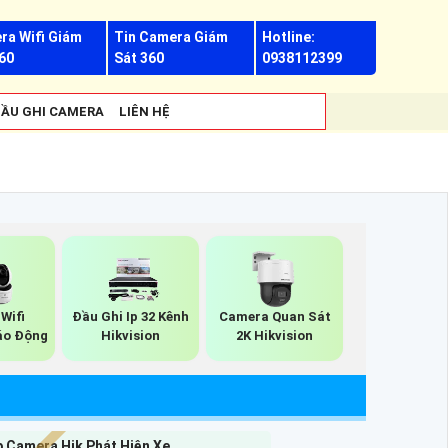
ra Wifi Giám
Tin Camera Giám
Hotline:
60
Sát 360
0938112399
ẦU GHI CAMERA
LIÊN HỆ
Wifi
Đầu Ghi Ip 32 Kênh
Camera Quan Sát
Báo Động
Hikvision
2K Hikvision
p Camera Hik Phát Hiện Xe