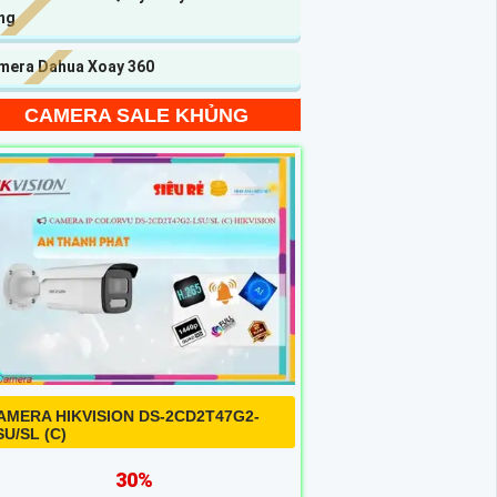
ng
mera Dahua Xoay 360
CAMERA SALE KHỦNG
AMERA HIKVISION DS-2CD2T47G2-
SU/SL (C)
30%