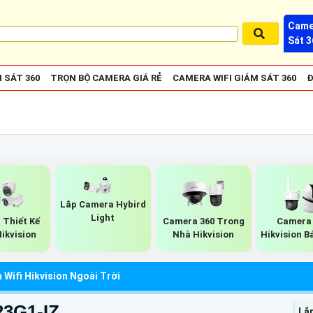
Came
Sát 3
 SÁT 360
TRỌN BỘ CAMERA GIÁ RẺ
CAMERA WIFI GIÁM SÁT 360
Đ
Lắp Camera Hybird
Light
Thiết Kế
Camera 360 Trong
Camera 
ikvision
Nhà Hikvision
Hikvision 
Wifi Hikvision Ngoài Trời
23G1-IZ
Lắ