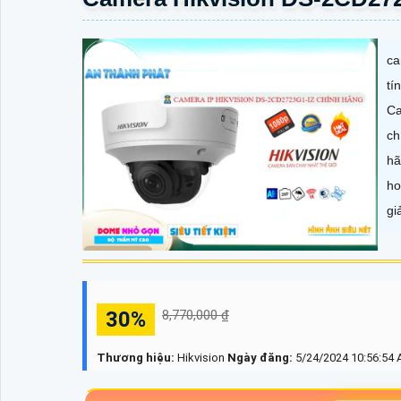
ca
tí
Ca
ch
hã
ho
gi
30%
8,770,000 ₫
Thương hiệu:
Hikvision
Ngày đăng:
5/24/2024 10:56:54