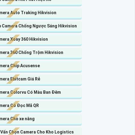
mera Auto Traking Hikvision
p Camera Chống Ngược Sáng Hikvision
mera Xoay 360 Hikvision
mera 360 Chống Trộm Hikvision
mera Chip Acusense
mera Ebitcam Giá Rẻ
mera Colorvu Có Màu Ban Đêm
mera Có Đọc Mã QR
mera Cho xe nâng
 Vấn Chọn Camera Cho Kho Logistics