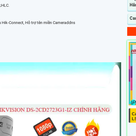
Hã
;HLC.
Ca
ụ Hik-Connect, Hỗ trợ tên miền Cameraddns
C
L