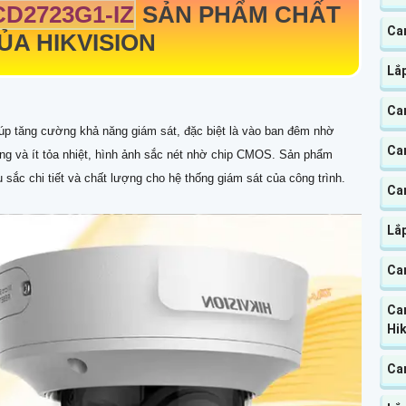
CD2723G1-IZ
SẢN PHẨM CHẤT
Ca
A HIKVISION
Lắ
Ca
úp tăng cường khả năng giám sát, đặc biệt là vào ban đêm nhờ
Ca
g và ít tỏa nhiệt, hình ảnh sắc nét nhờ chip CMOS. Sản phẩm
ắc chi tiết và chất lượng cho hệ thống giám sát của công trình.
Ca
Lắp
Ca
Ca
Hik
Ca