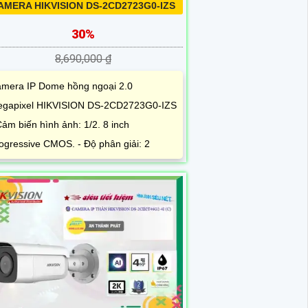
AMERA HIKVISION DS-2CD2723G0-IZS
30%
8,690,000 ₫
mera IP Dome hồng ngoại 2.0
gapixel HIKVISION DS-2CD2723G0-IZS
Cảm biến hình ảnh: 1/2. 8 inch
ogressive CMOS. - Độ phân giải: 2