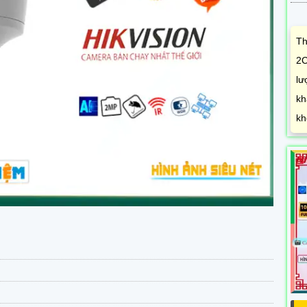
Th
2C
lư
kh
kh