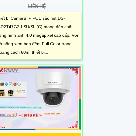
LIÊN HỆ
iết bị Camera IP POE sắc nét DS-
D2T47G2-LSU/SL (C) mang đến chất
ợng hình ảnh 4.0 megapixel cao cấp. Với
ả năng xem ban đêm Full Color trong
oảng cách 60m, thiết bị...