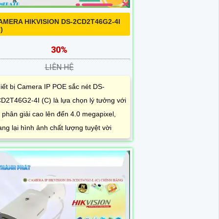
AMERA HIKVISION DS-2CD2T46G2-4I
)
30%
LIÊN HỆ
iết bị Camera IP POE sắc nét DS-
D2T46G2-4I (C) là lựa chọn lý tưởng với
 phân giải cao lên đến 4.0 megapixel,
ng lại hình ảnh chất lượng tuyệt vời