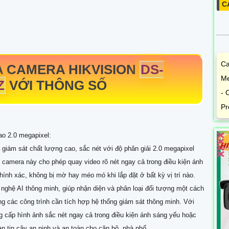
C
Ca
 CAMERA HIKVISION
DS-
Me
Z
VỚI THÔNG SỐ
- 
Pr
o 2.0 megapixel:
iám sát chất lượng cao, sắc nét với độ phân giải 2.0 megapixel
amera này cho phép quay video rõ nét ngay cả trong điều kiện ánh
ính xác, không bị mờ hay méo mó khi lắp đặt ở bất kỳ vị trí nào.
 nghệ AI thông minh, giúp nhận diện và phân loại đối tượng một cách
g các công trình cần tích hợp hệ thống giám sát thông minh. Với
 cấp hình ảnh sắc nét ngay cả trong điều kiện ánh sáng yếu hoặc
n tin cậy an ninh và an toàn cho căn hộ, nhà phố.