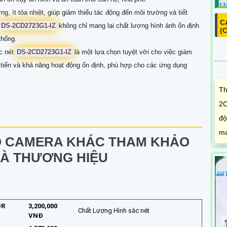
g, ít tỏa nhiệt, giúp giảm thiểu tác động đến môi trường và tiết
C
DS-2CD2723G1-IZ
không chỉ mang lại chất lượng hình ảnh ổn định
(C
thống.
c nét
DS-2CD2723G1-IZ
là một lựa chọn tuyệt vời cho việc giám
n tiến và khả năng hoạt động ổn định, phù hợp cho các ứng dụng
Th
2C
độ
ma
Ố CAMERA KHÁC THAM KHẢO
VÀ THƯƠNG HIỆU
DR
3,200,000
Chất Lượng Hình sắc nét
VNĐ