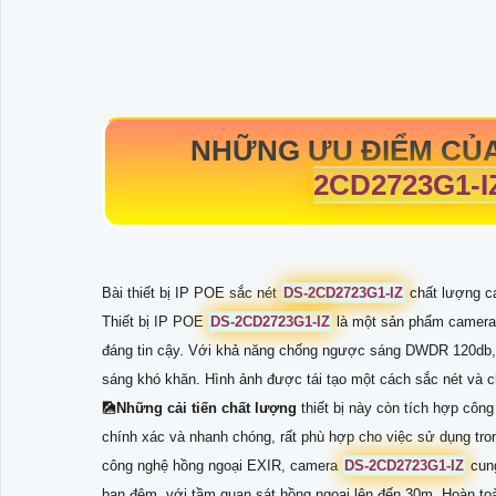
NHỮNG ƯU ĐIỂM CỦA
2CD2723G1-I
Bài thiết bị IP POE sắc nét
DS-2CD2723G1-IZ
chất lượng ca
Thiết bị IP POE
DS-2CD2723G1-IZ
là một sản phẩm camera g
đáng tin cậy. Với khả năng chống ngược sáng DWDR 120db, c
sáng khó khăn. Hình ảnh được tái tạo một cách sắc nét và ch
🎑
Những cải tiến chất lượng
thiết bị này còn tích hợp công
chính xác và nhanh chóng, rất phù hợp cho việc sử dụng tron
công nghệ hồng ngoại EXIR, camera
DS-2CD2723G1-IZ
cung
ban đêm, với tầm quan sát hồng ngoại lên đến 30m, Hoàn toà