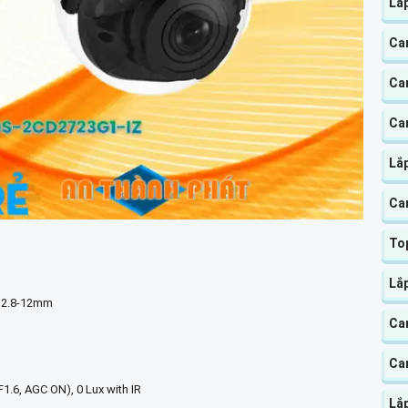
Lắ
Ca
Cam
Ca
Lắ
Ca
Top
Lắ
h 2.8-12mm
Ca
Ca
1.6, AGC ON), 0 Lux with IR
Lắ