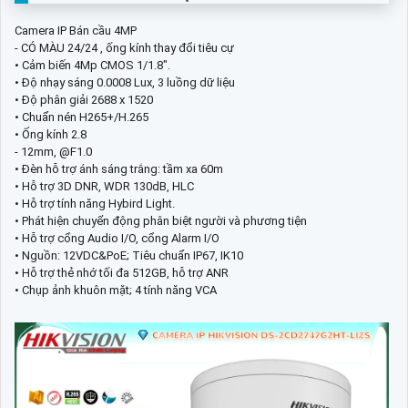
Camera IP Bán cầu 4MP
- CÓ MÀU 24/24 , ống kính thay đổi tiêu cự
• Cảm biến 4Mp CMOS 1/1.8".
• Độ nhạy sáng 0.0008 Lux, 3 luồng dữ liệu
• Độ phân giải 2688 x 1520
• Chuẩn nén H265+/H.265
• Ống kính 2.8
- 12mm, @F1.0
• Đèn hỗ trợ ánh sáng trắng: tầm xa 60m
• Hỗ trợ 3D DNR, WDR 130dB, HLC
• Hỗ trợ tính năng Hybird Light.
• Phát hiện chuyển động phân biệt người và phương tiện
• Hỗ trợ cổng Audio I/O, cổng Alarm I/O
• Nguồn: 12VDC&PoE; Tiêu chuẩn IP67, IK10
• Hỗ trợ thẻ nhớ tối đa 512GB, hỗ trợ ANR
• Chụp ảnh khuôn mặt; 4 tính năng VCA