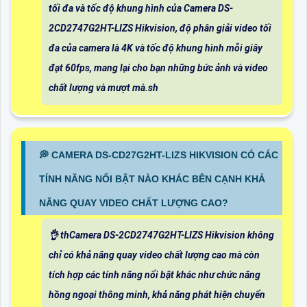
tối đa và tốc độ khung hình của Camera DS-
2CD2747G2HT-LIZS Hikvision, độ phân giải video tối
đa của camera là 4K và tốc độ khung hình mỗi giây
đạt 60fps, mang lại cho bạn những bức ảnh và video
chất lượng và mượt mà.sh
️💭 CAMERA DS-CD27G2HT-LIZS HIKVISION CÓ CÁC
TÍNH NĂNG NỔI BẬT NÀO KHÁC BÊN CẠNH KHẢ
NĂNG QUAY VIDEO CHẤT LƯỢNG CAO?
👌 thCamera DS-2CD2747G2HT-LIZS Hikvision không
chỉ có khả năng quay video chất lượng cao mà còn
tích hợp các tính năng nổi bật khác như chức năng
hồng ngoại thông minh, khả năng phát hiện chuyển