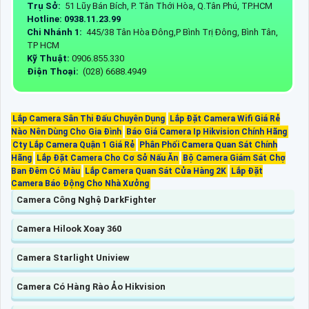
Trụ Sở:
51 Lũy Bán Bích, P. Tân Thới Hòa, Q.Tân Phú, TP.HCM
Hotline: 0938.11.23.99
Chi Nhánh 1:
445/38 Tân Hòa Đông,P Bình Trị Đông, Bình Tân,
TP HCM
Kỹ Thuật:
0906.855.330
Điện Thoại:
(028) 6688.4949
Lắp Camera Sân Thi Đấu Chuyên Dụng
Lắp Đặt Camera Wifi Giá Rẻ
Nào Nên Dùng Cho Gia Đình
Báo Giá Camera Ip Hikvision Chính Hãng
Cty Lắp Camera Quận 1 Giá Rẻ
Phân Phối Camera Quan Sát Chính
Hãng
Lắp Đặt Camera Cho Cơ Sở Nấu Ăn
Bộ Camera Giám Sát Chợ
Ban Đêm Có Màu
Lắp Camera Quan Sát Cửa Hàng 2K
Lắp Đặt
Camera Báo Động Cho Nhà Xưởng
Camera Công Nghệ DarkFighter
Camera Hilook Xoay 360
Camera Starlight Uniview
Camera Có Hàng Rào Ảo Hikvision