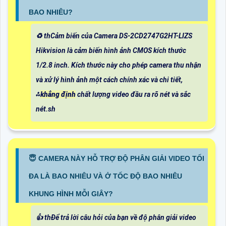
BAO NHIÊU?
♻️ thCảm biến của Camera DS-2CD2747G2HT-LIZS
Hikvision là cảm biến hình ảnh CMOS kích thước
1/2.8 inch. Kích thước này cho phép camera thu nhận
và xử lý hình ảnh một cách chính xác và chi tiết,
⁂
khẳng định
chất lượng video đầu ra rõ nét và sắc
nét.sh
😇 CAMERA NÀY HỖ TRỢ ĐỘ PHÂN GIẢI VIDEO TỐI
ĐA LÀ BAO NHIÊU VÀ Ở TỐC ĐỘ BAO NHIÊU
KHUNG HÌNH MỖI GIÂY?
👍 thĐể trả lời câu hỏi của bạn về độ phân giải video