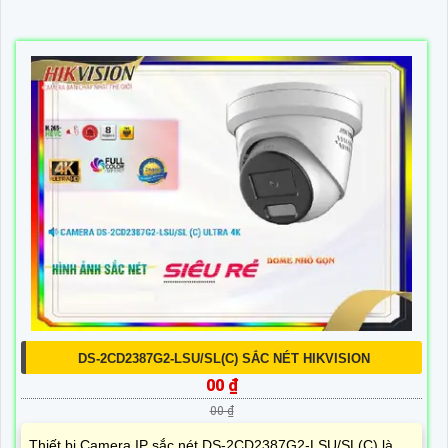
DS-2CD2387G2-LSU/SL(C) SẮC NÉT HIKVISION
00 ₫
00 ₫
Thiết bị Camera IP sắc nét DS-2CD2387G2-LSU/SL(C) là