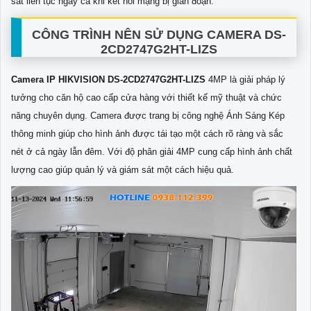
sát liên tục ngay cả khi kết nối mạng bị gián đoạn.
CÔNG TRÌNH NÊN SỬ DỤNG CAMERA
DS-
2CD2747G2HT-LIZS
Camera IP HIKVISION
DS-2CD2747G2HT-LIZS
4MP là giải pháp lý
tưởng cho căn hộ cao cấp cửa hàng với thiết kế mỹ thuật và chức
năng chuyên dụng. Camera được trang bị công nghệ Ánh Sáng Kép
thông minh giúp cho hình ảnh được tái tạo một cách rõ ràng và sắc
nét ở cả ngày lẫn đêm. Với độ phân giải 4MP
cung cấp hình ảnh chất
lượng cao giúp quản lý và giám sát một cách hiệu quả.