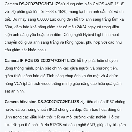
Camera
DS-2CD2747G2HT-LIZS
sử dụng cảm biến CMOS 4MP 1/1.8"
với độ phân giải lên tới 2688 x 1520, mang lại hình ảnh sắc nét và chi
tiết. Độ nhạy sáng 0.0008 Lux cùng đèn hỗ trợ ánh sáng trắng tầm xa
60m, đảm bảo khả năng giám sát có màu 24/24 ngay cả trong điều
kiện ánh sáng yếu hoặc ban đêm. Công nghệ Hybird Light linh hoạt
chuyển đổi giữa ánh sáng trắng và hồng ngoại, phù hợp với các nhu
cầu giám sát khác nhau.
Camera IP POE
DS-2CD2747G2HT-LIZS
hỗ trợ phát hiện chuyển
động thông minh, phân biệt chính xác giữa người và phương tiện,
giảm thiểu cảnh báo giả.Tính năng chụp ảnh khuôn mặt và 4 chức
năng VCA (phân tích video thông minh) giúp nâng cao hiệu quả giám
sát an ninh.
Camera hikvision
DS-2CD2747G2HT-LIZS
đạt tiêu chuẩn IP67 chống
nước và bụi, cùng chuẩn IK10 chống va đập, đảm bảo hoạt động ổn
định trong các điều kiện thời tiết và môi trường khắc nghiệt. Hỗ trợ
lưu trữ qua thẻ nhớ tối đa 512GB và công nghệ ANR, giúp duy trì giám