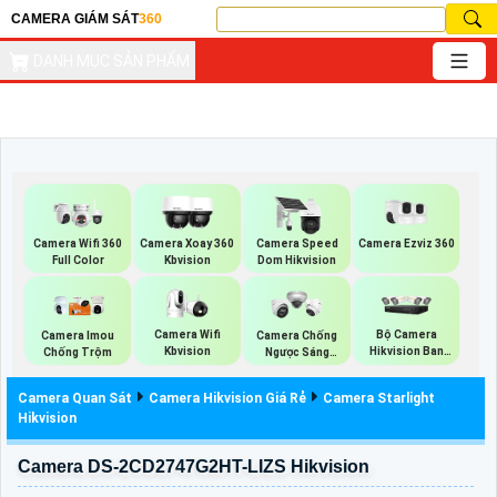
CAMERA GIÁM SÁT
360
DANH MỤC SẢN PHẨM
Camera Ezviz 360
Camera Wifi 360
Camera Xoay 360
Camera Speed
Full Color
Kbvision
Dom Hikvision
Camera Wifi
Bộ Camera
Camera Imou
Camera Chống
Kbvision
Hikvision Ban
Chống Trộm
Ngược Sáng
Đêm Có Màu
Hikvision
Camera Quan Sát
Camera Hikvision Giá Rẻ
Camera Starlight
Hikvision
Camera DS-2CD2747G2HT-LIZS Hikvision