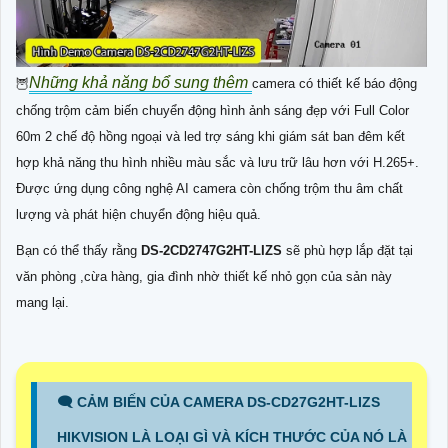
Những khả năng bổ sung thêm
🦉
camera có thiết kế báo động
chống trộm cảm biến chuyển động hình ảnh sáng đẹp với Full Color
60m 2 chế độ hồng ngoại và led trợ sáng khi giám sát ban đêm kết
hợp khả năng thu hình nhiều màu sắc và lưu trữ lâu hơn với H.265+.
Được ứng dụng công nghệ AI camera còn chống trộm thu âm chất
lượng và phát hiện chuyển động hiệu quả.
Bạn có thể thấy rằng
DS-2CD2747G2HT-LIZS
sẽ phù hợp lắp đặt tại
văn phòng ,cừa hàng, gia đình nhờ thiết kế nhỏ gọn của sản này
mang lại.
🗨️ CẢM BIẾN CỦA CAMERA DS-CD27G2HT-LIZS
HIKVISION LÀ LOẠI GÌ VÀ KÍCH THƯỚC CỦA NÓ LÀ