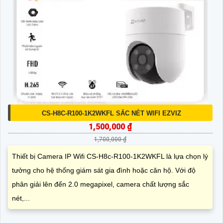
CS-H8C-R100-1K2WKFL SẮC NÉT WIFI EZVIZ
1,500,000 ₫
1,700,000 ₫
Thiết bị Camera IP Wifi CS-H8c-R100-1K2WKFL là lựa chọn lý
tưởng cho hệ thống giám sát gia đình hoặc căn hộ. Với độ
phân giải lên đến 2.0 megapixel, camera chất lượng sắc
nét,...