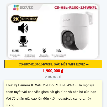
CS-H8C-R100-1J4WKFL SẮC NÉT WIFI EZVIZ ➠
1,900,000 ₫
2,100,000 ₫
Thiết bị Camera IP Wifi CS-H8c-R100-1J4WKFL là một lựa
chọn tuyệt vời cho việc giám sát gia đình và căn hộ của bạn.
Với độ phân giải cao lên đến 4.0 megapixel, camera này
mang...