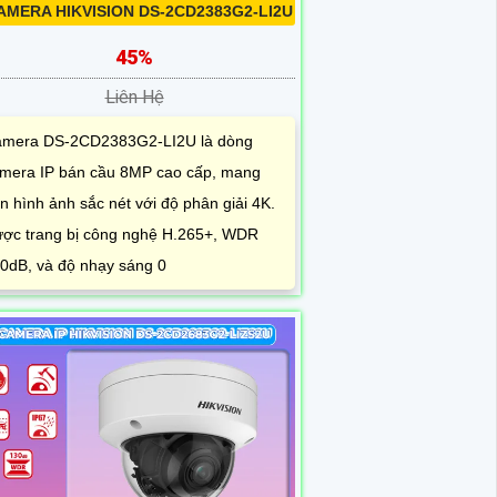
AMERA HIKVISION DS-2CD2383G2-LI2U
45%
Liên Hệ
mera DS-2CD2383G2-LI2U là dòng
mera IP bán cầu 8MP cao cấp, mang
n hình ảnh sắc nét với độ phân giải 4K.
ợc trang bị công nghệ H.265+, WDR
0dB, và độ nhạy sáng 0