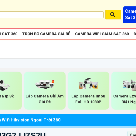
Came
Sát 3
 SÁT 360
TRỌN BỘ CAMERA GIÁ RẺ
CAMERA WIFI GIÁM SÁT 360
Đ
a Ip 3k
Lắp Camera Ghi Âm
Lắp Camera Imou
Camera Ezv
Giá Rẻ
Full HD 1080P
Biệt N
Wifi Hikvision Ngoài Trời 360
83G2-LIZS2U
Ca