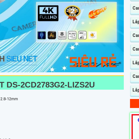
Cam
Lắp
Ca
Cam
Lắ
Ca
 DS-2CD2783G2-LIZS2U
Lắ
h 2.8-12mm