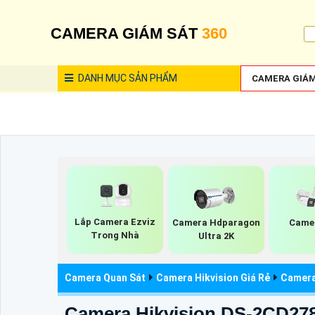
CAMERA GIÁM SÁT
360
DANH MỤC
SẢN PHẨM
CAMERA GIÁM
Lắp Camera Ezviz
Camera Hdparagon
Camer
Trong Nhà
Ultra 2K
Camera Quan Sát
Camera Hikvision Giá Rẻ
Camera 
Camera Hikvision DS-2CD27