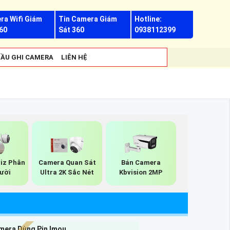
ra Wifi Giám
Tin Camera Giám
Hotline:
60
Sát 360
0938112399
ẦU GHI CAMERA
LIÊN HỆ
iz Phân
Camera Quan Sát
Bán Camera
gười
Ultra 2K Sắc Nét
Kbvision 2MP
mera Dùng Pin Imou