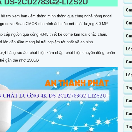
A
DS-2CD2783G2-LIZS2U
Ca
õ hỗ trợ xem ban đêm thông minh thông qua công nghệ hồng ngoại
Ca
ogressive Scan CMOS cho hình ảnh sắc nét chất lượng 8.0 MP.
p cấp nguồn qua cổng RJ45 thiết kế dome kim loại chắc chắn.
Ca
lên đến 40m mang lại trải nghiệm tốt nhất về an ninh.
Lắp
vượt hàng rào ảo, phát hiện xâm nhập, phát hiện chuyển động, phân
 thể gắn thẻ nhớ 256GB
Ca
Lắ
Top
Cam
Ca
Top