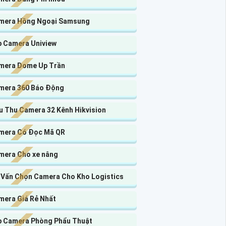
mera Hồng Ngoại Samsung
p Camera Uniview
mera Dome Up Trần
mera 360 Báo Động
u Thu Camera 32 Kênh Hikvision
mera Có Đọc Mã QR
mera Cho xe nâng
 Vấn Chọn Camera Cho Kho Logistics
mera Giá Rẻ Nhất
p Camera Phòng Phẩu Thuật