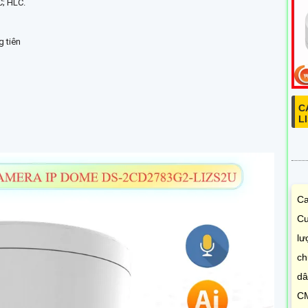
; HLC.
 tiên
C
L
Ca
Cu
lư
ch
dâ
CM