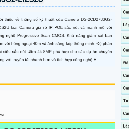
Ca
ới thiệu về thông số kỹ thuật của Camera DS-2CD2783G2-
Lắ
ZS2U loại Camera giá rẻ IP POE sắc nét và mạnh mẽ với
ng nghệ Progressive Scan CMOS. Khả năng giám sát ban
Ca
m với hồng ngoại 40m và ánh sáng kép thông minh. Độ phân
Ca
ải siêu sắc nét Ultra 4k 8MP phù hợp cho các dự án chuyên
ng với truyền tải nhanh hơn và tích hợp công nghệ H
Đầ
Ca
Ca
Tư
Ca
 PM
Lắ