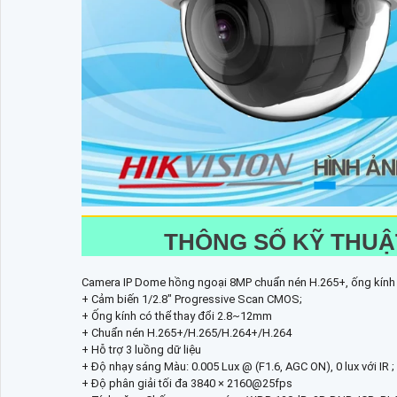
THÔNG SỐ KỸ THUẬT
Camera IP Dome hồng ngoại 8MP chuẩn nén H.265+, ống kín
+ Cảm biến 1/2.8" Progressive Scan CMOS;
+ Ống kính có thể thay đổi 2.8~12mm
+ Chuẩn nén H.265+/H.265/H.264+/H.264
+ Hỗ trợ 3 luồng dữ liệu
+ Độ nhạy sáng Màu: 0.005 Lux @ (F1.6, AGC ON), 0 lux với IR ;
+ Độ phân giải tối đa 3840 × 2160@25fps