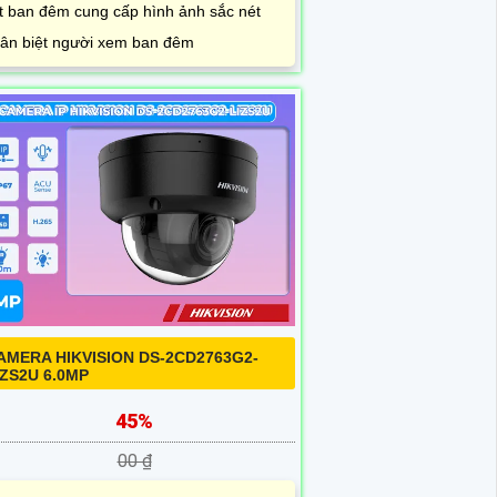
t ban đêm cung cấp hình ảnh sắc nét
ân biệt người xem ban đêm
AMERA HIKVISION DS-2CD2763G2-
IZS2U 6.0MP
45%
00 ₫