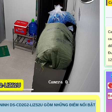
C
Ca
ca
đế
Đư
12
NINH DS-CD2G2-LIZS2U GỒM NHỮNG ĐIỂM NỔI BẬT