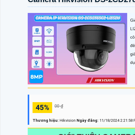
Gi
LI
cô
đê
gi
dụ
45%
00 ₫
Thương hiệu:
Hikvision
Ngày đăng:
11/18/2024 2:21:58