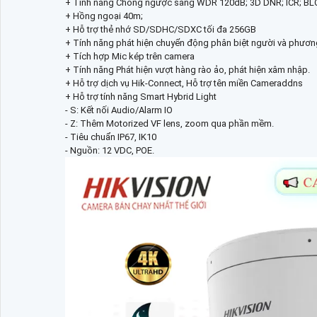
+ Tính năng Chống ngược sáng WDR 120dB; 3D DNR; ICR; BLC
+ Hồng ngoại 40m;
+ Hỗ trợ thẻ nhớ SD/SDHC/SDXC tối đa 256GB
+ Tính năng phát hiện chuyển động phân biệt người và phương
+ Tích hợp Mic kép trên camera
+ Tính năng Phát hiện vượt hàng rào ảo, phát hiện xâm nhập.
+ Hỗ trợ dịch vụ Hik-Connect, Hỗ trợ tên miền Cameraddns
+ Hỗ trợ tính năng Smart Hybrid Light
- S: Kết nối Audio/Alarm IO
- Z: Thêm Motorized VF lens, zoom qua phần mềm.
- Tiêu chuẩn IP67, IK10
- Nguồn: 12 VDC, POE.