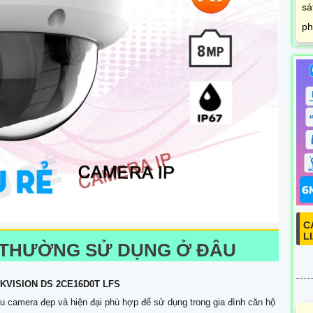
sá
ph
C
L
THƯỜNG SỬ DỤNG Ở ĐÂU
IKVISION DS 2CE16D0T LFS
 camera đẹp và hiện đại phù hợp để sử dụng trong gia đình căn hộ