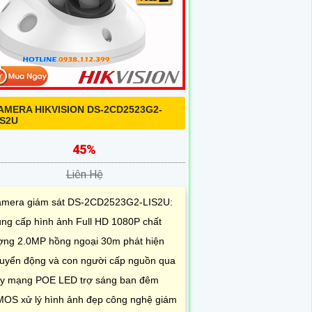
AMERA HIKVISION DS-2CD2523G2-
IS2U
45%
Liên Hệ
mera giám sát DS-2CD2523G2-LIS2U:
ng cấp hình ảnh Full HD 1080P chất
ợng 2.0MP hồng ngoại 30m phát hiện
uyển động và con người cấp nguồn qua
y mạng POE LED trợ sáng ban đêm
OS xử lý hình ảnh đẹp công nghệ giám