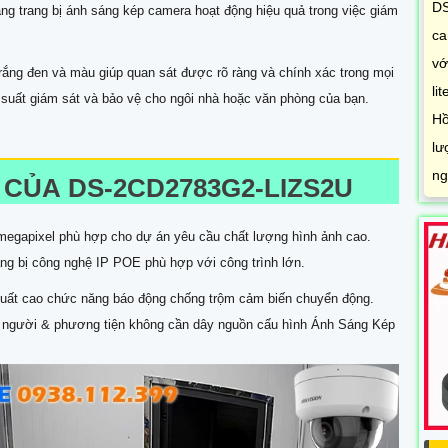
DS
ng trang bị ánh sáng kép camera hoạt động hiệu quả trong việc giám
ca
vớ
rắng đen và màu giúp quan sát được rõ ràng và chính xác trong mọi
li
u suất giám sát và bảo vệ cho ngôi nhà hoặc văn phòng của bạn.
Hồ
lư
ng
 CỦA
DS-2CD2783G2-LIZS2U
 megapixel phù hợp cho dự án yêu cầu chất lượng hình ảnh cao.
ng bị công nghệ IP POE phù hợp với công trình lớn.
suất cao chức năng báo động chống trộm cảm biến chuyển động.
iệt người & phương tiện không cần dây nguồn cấu hình Ánh Sáng Kép