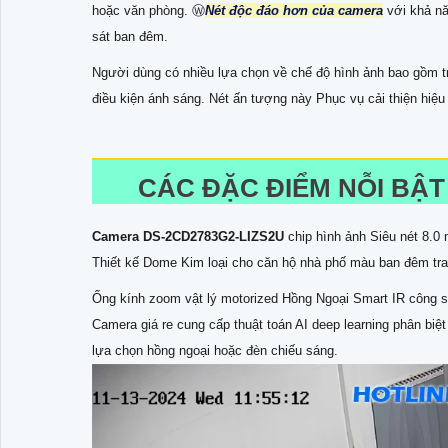
hoặc văn phòng. Ⓦ
Nét độc đáo hơn của camera
với khả nă
sát ban đêm.
Người dùng có nhiều lựa chọn về chế độ hình ảnh bao gồm t
điều kiện ánh sáng. Nét ấn tượng này Phục vụ cải thiện hiệ
CÁC ĐẶC ĐIỂM NỖI BẬT
Camera
DS-2CD2783G2-LIZS2U
chip hình ảnh Siêu nét 8.0
Thiết kế Dome Kim loại cho căn hộ nhà phố màu ban đêm tra
Ống kính zoom vật lý motorized Hồng Ngoại Smart IR công 
Camera giá re cung cấp thuật toán AI deep learning phân b
lựa chọn hồng ngoại hoặc đèn chiếu sáng.