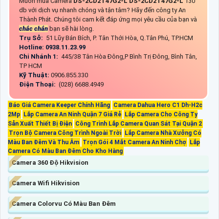
Muốn mua Camera
DS-2CD2T47G2-L
DS-2CD2T47G2-L
130
db với dịch vụ nhanh chóng và tận tâm? Hãy đến công ty An
Thành Phát. Chúng tôi cam kết đáp ứng mọi yêu cầu của bạn và
chắc chắn
bạn sẽ hài lòng.
Trụ Sở:
51 Lũy Bán Bích, P. Tân Thới Hòa, Q.Tân Phú, TP.HCM
Hotline: 0938.11.23.99
Chi Nhánh 1:
445/38 Tân Hòa Đông,P Bình Trị Đông, Bình Tân,
TP HCM
Kỹ Thuật:
0906.855.330
Điện Thoại:
(028) 6688.4949
Báo Giá Camera Keeper Chính Hãng
Camera Dahua Hero C1 Dh-H2c
2Mp
Lắp Camera An Ninh Quận 7 Giá Rẻ
Lắp Camera Cho Công Ty
Sản Xuất Thiết Bị Điện
Công Trình Lắp Camera Quan Sát Tại Quận 2
Trọn Bộ Camera Công Trình Ngoài Trời
Lắp Camera Nhà Xưởng Có
Màu Ban Đêm Và Thu Âm
Trọn Gói 4 Mắt Camera An Ninh Chợ
Lắp
Camera Có Màu Ban Đêm Cho Kho Hàng
Camera 360 Độ Hikvision
Camera Wifi Hikvision
Camera Colorvu Có Màu Ban Đêm