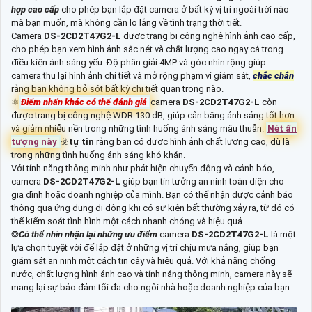
hợp cao cấp
cho phép bạn lắp đặt camera ở bất kỳ vị trí ngoài trời nào
mà bạn muốn, mà không cần lo lắng về tình trạng thời tiết.
Camera
DS-2CD2T47G2-L
được trang bị công nghệ hình ảnh cao cấp,
cho phép bạn xem hình ảnh sắc nét và chất lượng cao ngay cả trong
điều kiện ánh sáng yếu. Độ phân giải 4MP và góc nhìn rộng giúp
camera thu lại hình ảnh chi tiết và mở rộng phạm vi giám sát,
chắc chắn
rằng bạn không bỏ sót bất kỳ chi tiết quan trọng nào.
⚛️
Điểm nhấn khác có thể đánh giá
camera
DS-2CD2T47G2-L
còn
được trang bị công nghệ WDR 130 dB, giúp cân bằng ánh sáng tốt hơn
và giảm nhiễu nền trong những tình huống ánh sáng mâu thuẫn.
Nét ấn
tượng này
☣️
tự tin
rằng bạn có được hình ảnh chất lượng cao, dù là
trong những tình huống ánh sáng khó khăn.
Với tính năng thông minh như phát hiện chuyển động và cảnh báo,
camera
DS-2CD2T47G2-L
giúp bạn tin tưởng an ninh toàn diện cho
gia đình hoặc doanh nghiệp của mình. Bạn có thể nhận được cảnh báo
thông qua ứng dụng di động khi có sự kiện bất thường xảy ra, từ đó có
thể kiểm soát tình hình một cách nhanh chóng và hiệu quả.
❂
Có thể nhìn nhận lại những ưu điểm
camera
DS-2CD2T47G2-L
là một
lựa chọn tuyệt vời để lắp đặt ở những vị trí chịu mưa nắng, giúp bạn
giám sát an ninh một cách tin cậy và hiệu quả. Với khả năng chống
nước, chất lượng hình ảnh cao và tính năng thông minh, camera này sẽ
mang lại sự bảo đảm tối đa cho ngôi nhà hoặc doanh nghiệp của bạn.