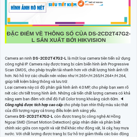
ĐẶC ĐIỂM VỀ THÔNG SỐ CỦA
DS-2CD2T47G2-
L
SẢN XUẤT BỞI HIKVISION
Camera an ninh
DS-2CD2T47G2-L
là một loại camera tiên tiến sử dụng
công nghệ IP. Camera này được trang bị cảm biến hình ảnh Progressive
Scan CMOS, cho phép truyền tải nhanh hơn với chất lượng hình ảnh tốt
hơn. Nó hỗ trợ các chuẩn nén video như H.265+/H.265/H.264+/H.264,
giúp tiết kiệm băng thông và lưu trữ.
Loại camera này có độ phân giải hình ảnh 4.0 MP, cho phép bạn xem rõ
nét các chi tiết trong hình ảnh. Những cải tiến chất lượng camera có khả
năng xem ban đêm với chế độ Full Color trong khoảng cách 60m. 🔈
Công nghệ được tích hợp cao cấp
cho phép bạn nhìn thấy màu sắc thật
của đối tượng ngay cả trong điều kiện ánh sáng yếu.
Camera
DS-2CD2T47G2-L
còn được trang bị công nghệ AI Hồng
Ngoại SMD (Smart Motion Detection) giúp nhận diện và phân biệt
chính xác giữa con người và vật thể khác như động vật, lá cây, hay mưa
nước. Với chất lượng được trang bị Sự hỗ trợ giảm thiểu các báo động