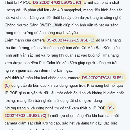
Thiết bị IP POE
DS-2CD2T47G2-LSU/SL (C)
là một sản phẩm chất
lượng với độ phân giải lên đến 4.0 megapixel, mang đến hình ảnh sắc
nét và chi tiết. Cùng với đó, thiết bị này còn được trang bị công nghệ
Chống Ngược Sáng DWDR 130db giúp hình ảnh vẫn rõ nét và sáng
trong môi trường có ánh sáng mạnh và yếu.
Điểm mạnh của camera
DS-2CD2T47G2-LSU/SL (C)
đó là khả năng
thu âm rõ ràng, cùng với công nghệ ban đêm Có Màu Ban Ðêm giúp
hình ảnh vẫn sắc nét và rõ ràng khi quan sát vào buổi tối. Khả năng
xem được ban đêm Full Color lên đến 60m giúp người dùng có trải
nghiệm giám sát ban đêm như ban ngày.
Với thiết kế thân kim loại chắc chắn, camera
DS-2CD2T47G2-LSU/SL
(C)
cung cấp độ bền cao khi sử dụng ngoài trời. Khả năng kết nối qua
IP POE giúp truyền tải dữ liệu một cách ổn định và không bị giảm chất
lượng, mang đến trải nghiệm sử dụng tốt cho người dùng.
Những trang bị về công nghệ thì có thể xem thiết bị IP POE
DS-
2CD2T47G2-LSU/SL (C)
là một lựa chọn hàng đầu khi bạn cần một
camera giám sát chất lượng cao, sắc nét và đáng tin cậy, đặc biệt