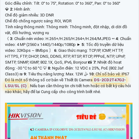
Góc điều chỉnh: Tilt: 0° to 75°, Rotation: 0° to 360°, Pan: 0° to 360°
💎
2:
Hình ảnh:
Chế độ giảm nhiễu: 3D DNR
Chế độ chống ngược sáng: ROI, WDR
Tính năng thông minh: Thông minh: Thông minh, đột nhập, di dời đồ
vật, đổi hướng, vượng vụ
《
3:
Chuẩn nén video: H.265+/H.265/H.264+/H.264/MJPEG ⬹
4:
Chuẩn
video: 4 MP (2560 x 1440)/1440p/1080p ►
5:
Tốc độ truyền dữ liệu
video: 32Kbps ~ 8Mbps 〙
6:
Giao thức mạng: TCP/IP, ICMP, HTTP,
HTTPS, FTP, DHCP, DNS, DDNS, RTP, RTSP, RTCP, PPPoE, NTP, UPnP,
SMTP, SNMP, IGMP, 802.1X, QoS, IPv6, Bonjour 📸
7:
Nhiệt độ hoạt
động: -30 °C to 60 °C 💡
8:
Nguồn điện: 12 VDC ± 25%, PoE (802.3af
Class3) ₪
9:
Tiêu thụ năng lượng: Max. 12W 🤹
10:
Chỉ số bảo vệ: IP67
Đó là một số thông số cơ bản về Thiết Bị Camera
DS-2CD2T47G2-
LSU/SL (C)
. Nếu bạn cần thông tin chi tiết hơn hoặc có bất kỳ câu hỏi
nào khác, hãy để lại Cung cấp cho công trình biết nhé.