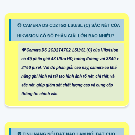
😓 CAMERA DS-CD2TG2-LSU/SL (C) SẮC NÉT CỦA
HIKVISION CÓ ĐỘ PHÂN GIẢI LỚN BAO NHIÊU?
💖 Camera DS-2CD2T47G2-LSU/SL (C) của Hikvision
có độ phân giải 4K Ultra HD, tương đương với 3840 x
2160 pixel. Với độ phân giải cao này, camera có khả
năng ghi hình và tái tạo hình ảnh rõ nét, chi tiết, và
sắc nét, giúp giám sát chất lượng cao và cung cấp
thông tin chính xác.
️💬 TÍNH NĂNG NỔI BẬT NÀO LÀM NỔI BẬT CHO