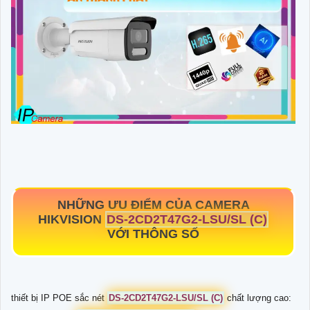
NHỮNG ƯU ĐIỂM CỦA CAMERA
HIKVISION
DS-2CD2T47G2-LSU/SL (C)
VỚI THÔNG SỐ
thiết bị IP POE sắc nét
DS-2CD2T47G2-LSU/SL (C)
chất lượng cao: