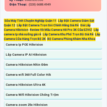
Điện Thoại:
(028) 6688.4949
Sửa Máy Tính Chuyên Nghiệp Quận 11
Lắp Đặt Camera Giám Sát
Quận 12
Lắp Đặt Camera Trọn Gói Chính Hãng Giá Rẻ
Giá Lắp
Camera Hikvision
Review Về Mẫu Camera H8 Pro 3K Của EZVIZ
Lắp
camera Ip nhà xưởng giá rẻ
Lắp Camera Khu Phố Trọn Bộ Giá Rẻ
Lắp
Camera Cửa Hàng Trọn Bộ 2K
Bộ Camera Phòng Khám Nha Khoa
Camera Ip POE Hikvision
Lắp Camera IP AI Hikvision
Camera Hikvision Nhìn Đêm
Camera wifi 360 Full Color Hik
Camera Hikvision Ultra 4K
Camera Wifi Hikvision Chống Trộm
Camera zoom 25x Hikvision