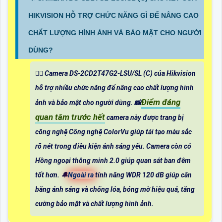
HIKVISION HỖ TRỢ CHỨC NĂNG GÌ ĐỂ NÂNG CAO
CHẤT LƯỢNG HÌNH ẢNH VÀ BẢO MẬT CHO NGƯỜI
DÙNG?
🙆‍♀️ Camera DS-2CD2T47G2-LSU/SL (C) của Hikvision
hỗ trợ nhiều chức năng để nâng cao chất lượng hình
Điểm đáng
ảnh và bảo mật cho người dùng. 📸
quan tâm trước hết
camera này được trang bị
công nghệ Công nghệ ColorVu giúp tái tạo màu sắc
rõ nét trong điều kiện ánh sáng yếu. Camera còn có
Hồng ngoại thông minh 2.0 giúp quan sát ban đêm
tốt hơn. 🔔
Ngoài ra
tính năng WDR 120 dB giúp cân
bằng ánh sáng và chống lóa, bóng mờ hiệu quả, tăng
cường bảo mật và chất lượng hình ảnh.