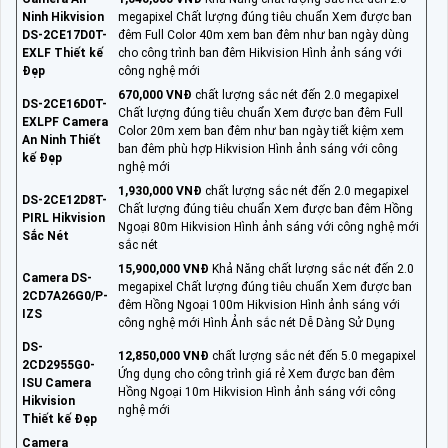
Ninh Hikvision
megapixel Chất lượng đúng tiêu chuẩn Xem được ban
DS-2CE17D0T-
đêm Full Color 40m xem ban đêm như ban ngày dùng
EXLF Thiết kế
cho công trình ban đêm Hikvision Hình ảnh sáng với
Đẹp
công nghệ mới
670,000 VNĐ
chất lượng sắc nét đến 2.0 megapixel
DS-2CE16D0T-
Chất lượng đúng tiêu chuẩn Xem được ban đêm Full
EXLPF Camera
Color 20m xem ban đêm như ban ngày tiết kiệm xem
An Ninh Thiết
ban đêm phù hợp Hikvision Hình ảnh sáng với công
kế Đẹp
nghệ mới
1,930,000 VNĐ
chất lượng sắc nét đến 2.0 megapixel
DS-2CE12D8T-
Chất lượng đúng tiêu chuẩn Xem được ban đêm Hồng
PIRL Hikvision
Ngoại 80m Hikvision Hình ảnh sáng với công nghệ mới
Sắc Nét
sắc nét
15,900,000 VNĐ
Khả Năng chất lượng sắc nét đến 2.0
Camera DS-
megapixel Chất lượng đúng tiêu chuẩn Xem được ban
2CD7A26G0/P-
đêm Hồng Ngoại 100m Hikvision Hình ảnh sáng với
IZS
công nghệ mới Hình Ảnh sắc nét Dễ Dàng Sử Dụng
DS-
12,850,000 VNĐ
chất lượng sắc nét đến 5.0 megapixel
2CD2955G0-
Ứng dụng cho công trình giá rẻ Xem được ban đêm
ISU Camera
Hồng Ngoại 10m Hikvision Hình ảnh sáng với công
Hikvision
nghệ mới
Thiết kế Đẹp
Camera