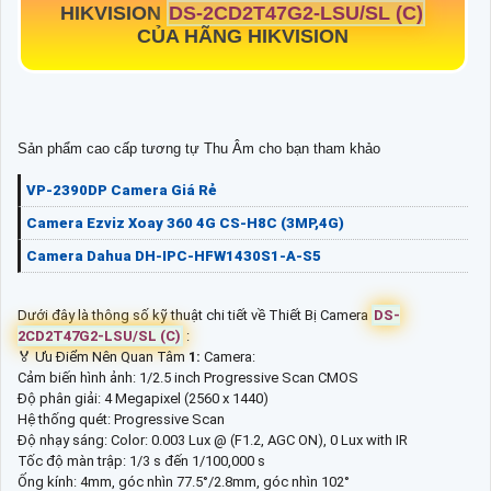
HIKVISION
DS-2CD2T47G2-LSU/SL (C)
CỦA HÃNG HIKVISION
Sản phẩm cao cấp tương tự Thu Âm cho bạn tham khảo
VP-2390DP Camera Giá Rẻ
Camera Ezviz Xoay 360 4G CS-H8C (3MP,4G)
Camera Dahua DH-IPC-HFW1430S1-A-S5
Dưới đây là thông số kỹ thuật chi tiết về Thiết Bị Camera
DS-
2CD2T47G2-LSU/SL (C)
:
️🏅️ Ưu Điểm Nên Quan Tâm
1:
Camera:
Cảm biến hình ảnh: 1/2.5 inch Progressive Scan CMOS
Độ phân giải: 4 Megapixel (2560 x 1440)
Hệ thống quét: Progressive Scan
Độ nhạy sáng: Color: 0.003 Lux @ (F1.2, AGC ON), 0 Lux with IR
Tốc độ màn trập: 1/3 s đến 1/100,000 s
Ống kính: 4mm, góc nhìn 77.5°/2.8mm, góc nhìn 102°