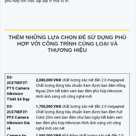
phù hợp với việc lắp đặt ở mọi vị trí.
THÊM NHỮNG LỰA CHỌN ĐỂ SỬ DỤNG PHÙ
HỢP VỚI CÔNG TRÌNH CÙNG LOẠI VÀ
THƯƠNG HIỆU
DS-
2,080,000 VNĐ
chất lượng sắc nét đến 2.0 megapixel
2CE70DF3T-
Chất lượng đúng tiêu chuẩn Xem được ban đêm Hồng
PTS Camera
Ngoại 20m tiết kiệm xem ban đêm phù hợp Hikvision
Hikvision
Hình ảnh sáng với công nghệ mới
Thiết kế Đẹp
DS-
1,750,000 VNĐ
chất lượng sắc nét đến 2.0 megapixel
2CE70DF3T-
Chất lượng đúng tiêu chuẩn Xem được ban đêm Full
PFS Camera
Color 20m xem ban đêm như ban ngày tiết kiệm xem
Hikvision Giá
ban đêm phù hợp Hikvision Hình ảnh sáng với công
rẻ
nghệ mới sắc nét
Camera An
1,040,000 VNĐ
Khả Năng chất lượng sắc nét đến 2.0