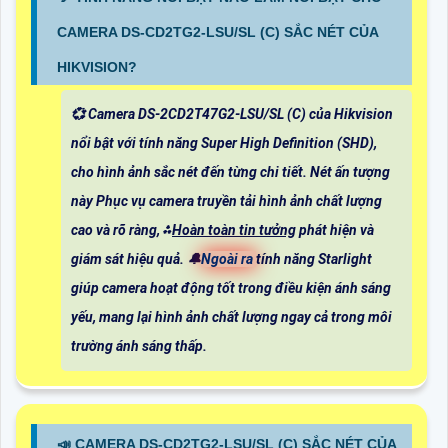
CAMERA DS-CD2TG2-LSU/SL (C) SẮC NÉT CỦA
HIKVISION?
💞 Camera DS-2CD2T47G2-LSU/SL (C) của Hikvision
nổi bật với tính năng Super High Definition (SHD),
cho hình ảnh sắc nét đến từng chi tiết. Nét ấn tượng
này Phục vụ camera truyền tải hình ảnh chất lượng
cao và rõ ràng, ⁂
Hoàn toàn tin tưởng
phát hiện và
giám sát hiệu quả. 🔔
Ngoài ra
tính năng Starlight
giúp camera hoạt động tốt trong điều kiện ánh sáng
yếu, mang lại hình ảnh chất lượng ngay cả trong môi
trường ánh sáng thấp.
📣 CAMERA DS-CD2TG2-LSU/SL (C) SẮC NÉT CỦA