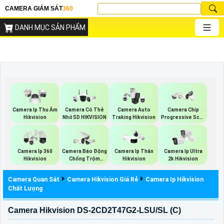
CAMERA GIÁM SÁT
360
DANH MỤC SẢN PHẨM
Camera Ip Thu Âm
Camera Có Thẻ
Camera Auto
Camera Chip
Hikvision
Nhớ SD HIKVISION
Traking Hikvision
Progressive Scan
CMOS Hikvision
Camera Ip 360
Camera Báo Động
Camera Ip Thân
Camera Ip Ultra
Hikvision
Chống Trộm
Hikvision
2k Hikvision
Hikvision
Camera Quan Sát
Camera Hikvision Giá Rẻ
Camera Ip Hikvision
Chất Lượng
Camera Hikvision DS-2CD2T47G2-LSU/SL (C)