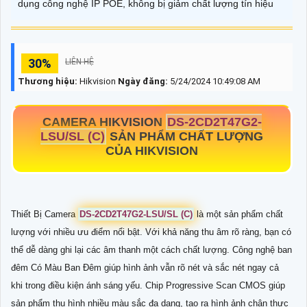
dụng công nghệ IP POE, không bị giảm chất lượng tín hiệu
30%
LIÊN HỆ
Thương hiệu:
Hikvision
Ngày đăng:
5/24/2024 10:49:08 AM
CAMERA HIKVISION
DS-2CD2T47G2-
LSU/SL (C)
SẢN PHẨM CHẤT LƯỢNG
CỦA HIKVISION
Thiết Bị Camera
DS-2CD2T47G2-LSU/SL (C)
là một sản phẩm chất
lượng với nhiều ưu điểm nổi bật. Với khả năng thu âm rõ ràng, bạn có
thể dễ dàng ghi lại các âm thanh một cách chất lượng. Công nghệ ban
đêm Có Màu Ban Đêm giúp hình ảnh vẫn rõ nét và sắc nét ngay cả
khi trong điều kiện ánh sáng yếu. Chip Progressive Scan CMOS giúp
sản phẩm thu hình nhiều màu sắc đa dạng, tạo ra hình ảnh chân thực