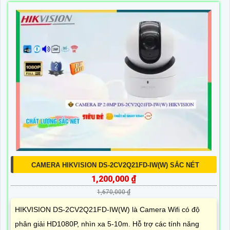
CAMERA HIKVISION DS-2CV2Q21FD-IW(W) SẮC NÉT
1,200,000 ₫
1,670,000 ₫
HIKVISION DS-2CV2Q21FD-IW(W) là Camera Wifi có độ
phân giải HD1080P, nhìn xa 5-10m. Hỗ trợ các tính năng