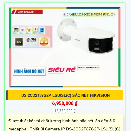
DS-2CD2T87G2P-LSU/SL(C) SẮC NÉT HIKVISION
6,950,000 ₫
13,580,000 ₫
Được thiết kế với chất lượng hình ảnh sắc nét lên đến 8.0
megapixel, Thiết Bị Camera IP DS-2CD2T87G2P-LSU/SL(C)