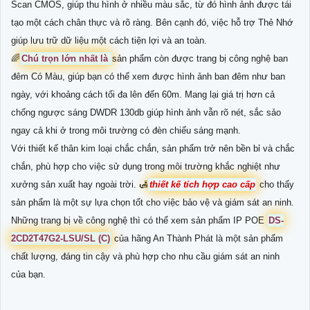
Scan CMOS, giúp thu hình ở nhiều màu sắc, từ đó hình ảnh được tái
tạo một cách chân thực và rõ ràng. Bên cạnh đó, việc hỗ trợ Thẻ Nhớ
giúp lưu trữ dữ liệu một cách tiện lợi và an toàn.
🌈
Chú trọn lớn nhất là
sản phẩm còn được trang bị công nghệ ban
đêm Có Màu, giúp bạn có thể xem được hình ảnh ban đêm như ban
ngày, với khoảng cách tối đa lên đến 60m. Mang lại giá trị hơn cả
chống ngược sáng DWDR 130db giúp hình ảnh vẫn rõ nét, sắc sảo
ngay cả khi ở trong môi trường có đèn chiếu sáng mạnh.
Với thiết kế thân kim loại chắc chắn, sản phẩm trở nên bền bỉ và chắc
chắn, phù hợp cho việc sử dụng trong môi trường khắc nghiệt như
xưởng sản xuất hay ngoài trời. 🛃
thiết kế tích hợp cao cấp
cho thấy
sản phẩm là một sự lựa chọn tốt cho việc bảo vệ và giám sát an ninh.
Những trang bị về công nghệ thì có thể xem sản phẩm IP POE
DS-
2CD2T47G2-LSU/SL (C)
của hãng An Thành Phát là một sản phẩm
chất lượng, đáng tin cậy và phù hợp cho nhu cầu giám sát an ninh
của bạn.