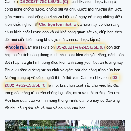
Camera
DS-2CD2T47G2-LSU/SL (C)
của Hikvision được trang bị
công nghệ chống nước, chống bụi và chịu được môi trường ẩm ướt,
giúp camera hoạt động ổn định và hiệu quả ngay cả trong những điều
kiện khắc nghiệt. 🌈
Chú trọn lớn nhất là
camera này có khả năng
chụp hình chất lượng cao và có khả năng quan sát xa, giúp bạn theo
dõi mọi diễn biến trong khu vực mà camera được lắp đặt.
🔔
Ngoài ra
Camera Hikvision
DS-2CD2T47G2-LSU/SL (C)
còn tích
hợp nhiều tính năng thông minh như phát hiện chuyển động, cảnh báo
đột nhập, và ghi hình trong điều kiện ánh sáng yếu. Nét ấn tượng này
Phục vụ tăng cường sự an ninh và giám sát cho công trình của bạn.
Những trang bị về công nghệ thì có thể xem Camera Hikvision
DS-
2CD2T47G2-LSU/SL (C)
là một lựa chọn xuất sắc cho việc lắp đặt
trong các công trình cần chống bụi bẩn, mưa và môi trường ẩm ướt.
Với hiệu suất cao và tính năng thông minh, camera này sẽ đáp ứng
tốt nhu cầu giám sát và bảo vệ an ninh của bạn.