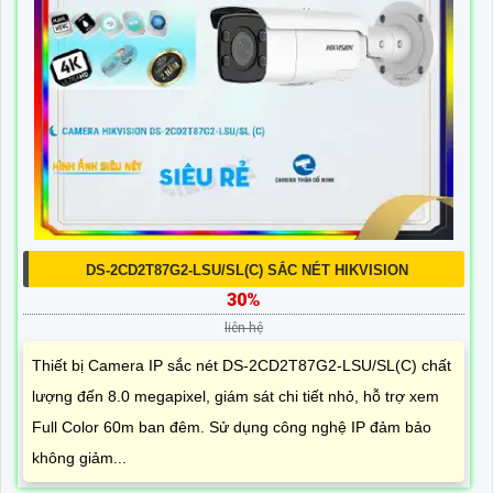
DS-2CD2T87G2-LSU/SL(C) SẮC NÉT HIKVISION
30%
liên hệ
Thiết bị Camera IP sắc nét DS-2CD2T87G2-LSU/SL(C) chất
lượng đến 8.0 megapixel, giám sát chi tiết nhỏ, hỗ trợ xem
Full Color 60m ban đêm. Sử dụng công nghệ IP đảm bảo
không giảm...