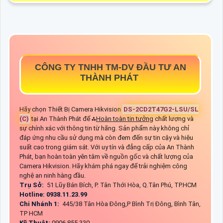
CÔNG TY TNHH TM-DV ĐẦU TƯ AN
THÀNH PHÁT
Hãy chọn Thiết Bị Camera Hikvision
DS-2CD2T47G2-LSU/SL
(C)
tại An Thành Phát để ⁂
Hoàn toàn tin tưởng
chất lượng và
sự chính xác với thông tin từ hãng. Sản phẩm này không chỉ
đáp ứng nhu cầu sử dụng mà còn đem đến sự tin cậy và hiệu
suất cao trong giám sát. Với uy tín và đẳng cấp của An Thành
Phát, bạn hoàn toàn yên tâm về nguồn gốc và chất lượng của
Camera Hikvision. Hãy khám phá ngay để trải nghiệm công
nghệ an ninh hàng đầu.
Trụ Sở:
51 Lũy Bán Bích, P. Tân Thới Hòa, Q.Tân Phú, TP.HCM
Hotline: 0938.11.23.99
Chi Nhánh 1:
445/38 Tân Hòa Đông,P Bình Trị Đông, Bình Tân,
TP HCM
Kỹ Thuật:
0906.855.330