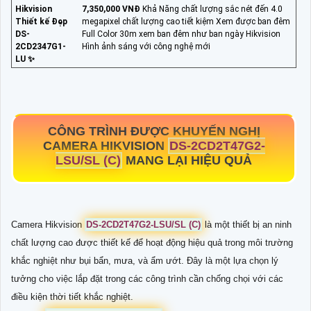
Hikvision
7,350,000 VNĐ
Khả Năng chất lượng sắc nét đến 4.0
Thiết kế Đẹp
megapixel chất lượng cao tiết kiệm Xem được ban đêm
DS-
Full Color 30m xem ban đêm như ban ngày Hikvision
2CD2347G1-
Hình ảnh sáng với công nghệ mới
LU ✨
CÔNG TRÌNH ĐƯỢC KHUYẾN NGHỊ
CAMERA HIKVISION
DS-2CD2T47G2-
LSU/SL (C)
MANG LẠI HIỆU QUẢ
Camera Hikvision
DS-2CD2T47G2-LSU/SL (C)
là một thiết bị an ninh
chất lượng cao được thiết kế để hoạt động hiệu quả trong môi trường
khắc nghiệt như bụi bẩn, mưa, và ẩm ướt. Đây là một lựa chọn lý
tưởng cho việc lắp đặt trong các công trình cần chống chọi với các
điều kiện thời tiết khắc nghiệt.