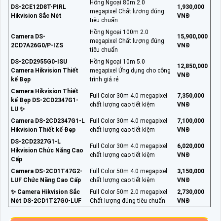
Hồng Ngoại 80m 2.0
DS-2CE12D8T-PIRL
1,930,000
megapixel Chất lượng đúng
Hikvision Sắc Nét
VNĐ
tiêu chuẩn
Hồng Ngoại 100m 2.0
Camera DS-
15,900,000
megapixel Chất lượng đúng
2CD7A26G0/P-IZS
VNĐ
tiêu chuẩn
DS-2CD2955G0-ISU
Hồng Ngoại 10m 5.0
12,850,000
Camera Hikvision Thiết
megapixel Ứng dụng cho công
VNĐ
kế Đẹp
trình giá rẻ
Camera Hikvision Thiết
Full Color 30m 4.0 megapixel
7,350,000
kế Đẹp DS-2CD2347G1-
chất lượng cao tiết kiệm
VNĐ
LU ✨
Camera DS-2CD2347G1-L
Full Color 30m 4.0 megapixel
7,100,000
Hikvision Thiết kế Đẹp
chất lượng cao tiết kiệm
VNĐ
DS-2CD2327G1-L
Full Color 30m 4.0 megapixel
6,020,000
Hikvision Chức Năng Cao
chất lượng cao tiết kiệm
VNĐ
Cấp
Camera DS-2CD1T47G2-
Full Color 50m 4.0 megapixel
3,150,000
LUF Chức Năng Cao Cấp
chất lượng cao tiết kiệm
VNĐ
✨ Camera Hikvision Sắc
Full Color 50m 2.0 megapixel
2,730,000
Nét DS-2CD1T27G0-LUF
Chất lượng đúng tiêu chuẩn
VNĐ