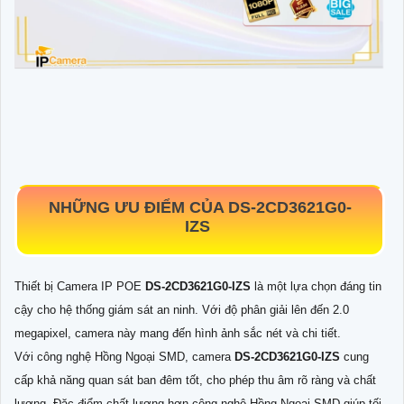
NHỮNG ƯU ĐIỂM CỦA
DS-2CD3621G0-
IZS
Thiết bị Camera IP POE
DS-2CD3621G0-IZS
là một lựa chọn đáng tin
cậy cho hệ thống giám sát an ninh. Với độ phân giải lên đến 2.0
megapixel, camera này mang đến hình ảnh sắc nét và chi tiết.
Với công nghệ Hồng Ngoại SMD, camera
DS-2CD3621G0-IZS
cung
cấp khả năng quan sát ban đêm tốt, cho phép thu âm rõ ràng và chất
lượng. Đặc điểm chất lượng hơn công nghệ Hồng Ngoại SMD giúp tối