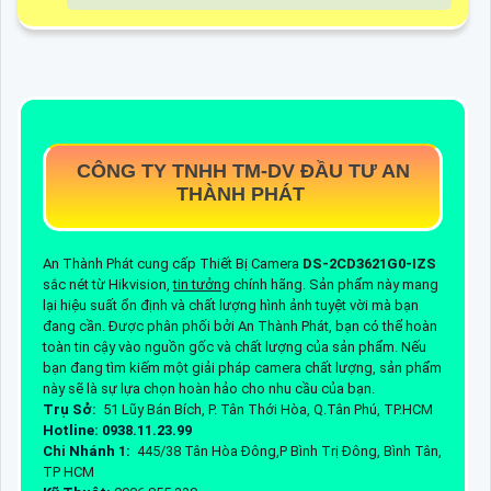
CÔNG TY TNHH TM-DV ĐẦU TƯ AN
THÀNH PHÁT
An Thành Phát cung cấp Thiết Bị Camera
DS-2CD3621G0-IZS
sắc nét từ Hikvision,
tin tưởng
chính hãng. Sản phẩm này mang
lại hiệu suất ổn định và chất lượng hình ảnh tuyệt vời mà bạn
đang cần. Được phân phối bởi An Thành Phát, bạn có thể hoàn
toàn tin cậy vào nguồn gốc và chất lượng của sản phẩm. Nếu
bạn đang tìm kiếm một giải pháp camera chất lượng, sản phẩm
này sẽ là sự lựa chọn hoàn hảo cho nhu cầu của bạn.
Trụ Sở:
51 Lũy Bán Bích, P. Tân Thới Hòa, Q.Tân Phú, TP.HCM
Hotline: 0938.11.23.99
Chi Nhánh 1:
445/38 Tân Hòa Đông,P Bình Trị Đông, Bình Tân,
TP HCM