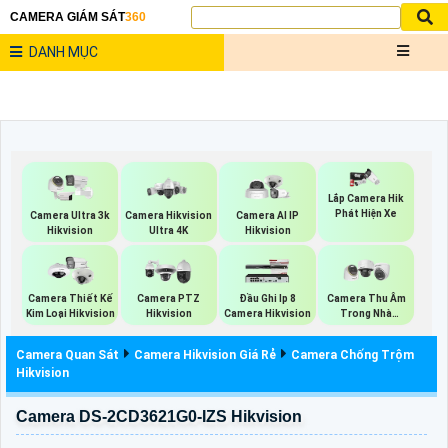
CAMERA GIÁM SÁT
360
DANH MỤC
Lắp Camera Hik
Phát Hiện Xe
Camera Ultra 3k
Camera Hikvision
Camera AI IP
Hikvision
Ultra 4K
Hikvision
Camera Thiết Kế
Camera PTZ
Đầu Ghi Ip 8
Camera Thu Âm
Kim Loại Hikvision
Hikvision
Camera Hikvision
Trong Nhà
Hikvision
Camera Quan Sát
Camera Hikvision Giá Rẻ
Camera Chống Trộm
Hikvision
Camera DS-2CD3621G0-IZS Hikvision