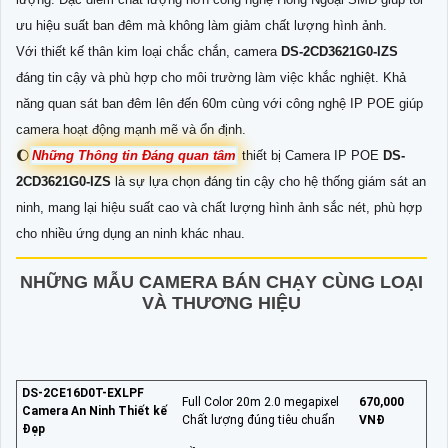
ưu hiệu suất ban đêm mà không làm giảm chất lượng hình ảnh.
Với thiết kế thân kim loại chắc chắn, camera
DS-2CD3621G0-IZS
đáng tin cậy và phù hợp cho môi trường làm việc khắc nghiệt. Khả
năng quan sát ban đêm lên đến 60m cùng với công nghệ IP POE giúp
camera hoạt động mạnh mẽ và ổn định.
🌔
Những Thông tin Đáng quan tâm
thiết bị Camera IP POE
DS-
2CD3621G0-IZS
là sự lựa chọn đáng tin cậy cho hệ thống giám sát an
ninh, mang lại hiệu suất cao và chất lượng hình ảnh sắc nét, phù hợp
cho nhiều ứng dụng an ninh khác nhau.
NHỮNG MẪU CAMERA BÁN CHẠY CÙNG LOẠI
VÀ THƯƠNG HIỆU
DS-2CE16D0T-EXLPF
Full Color 20m 2.0 megapixel
670,000
Camera An Ninh Thiết kế
Chất lượng đúng tiêu chuẩn
VNĐ
Đẹp