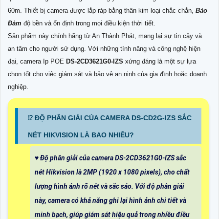
60m. Thiết bị camera được lắp ráp bằng thân kim loại chắc chắn,
Bảo
Đảm
độ bền và ổn định trong mọi điều kiện thời tiết.
Sản phẩm này chính hãng từ An Thành Phát, mang lại sự tin cậy và
an tâm cho người sử dụng. Với những tính năng và công nghệ hiện
đại, camera Ip POE
DS-2CD3621G0-IZS
xứng đáng là một sự lựa
chọn tốt cho việc giám sát và bảo vệ an ninh của gia đình hoặc doanh
nghiệp.
⁉️ ĐỘ PHÂN GIẢI CỦA CAMERA DS-CD2G-IZS SẮC
NÉT HIKVISION LÀ BAO NHIÊU?
♥️ Độ phân giải của camera DS-2CD3621G0-IZS sắc
nét Hikvision là 2MP (1920 x 1080 pixels), cho chất
lượng hình ảnh rõ nét và sắc sảo. Với độ phân giải
này, camera có khả năng ghi lại hình ảnh chi tiết và
minh bạch, giúp giám sát hiệu quả trong nhiều điều