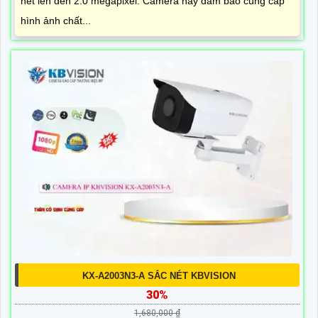
nét lên đến 2.0 megapixel. Camera này đảm bảo cung cấp
hình ảnh chất...
KX-A2003N3-A SẮC NÉT KBVISION
30%
1,680,000 ₫