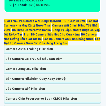
Kỹ Thuật:
0906.855.330
Điện Thoại:
(028) 6688.4949
Giới Thiệu Về Camera Wifi Dùng Pin IMOU IPC-K9EP-3T0WE
Lắp Đặt
Camera Nhà Máy Xử Lý Nước Thải
Camera Wifi Chính Hãng Tốt Nhất
2024
Dh-H2ae Camera Wifi Dahua
Công Ty Lắp Camera Quận Gò Vấp
Giá Rẻ Uy Tín
Trọn Bộ Camera Siêu Nét Cho Cửa Hàng
Bộ Camera
Nhà Xưởng Sản Xuất Giá Rẻ
Lắp Bộ Camera An Ninh Chống Nước
Lắp
Đặt Bộ Camera Giám Sát Cửa Hàng Trang Sức
Camera Auto Traking Hikvision
Lắp Camera Colorvu Có Màu Ban Đêm
Camera Xoay 360 Hikvision
Bán Camera Hikvision Quay Xoay 360 Độ
Lắp Camera Wifi Hikvision
Camera Chip Progressive Scan CMOS Hikvision