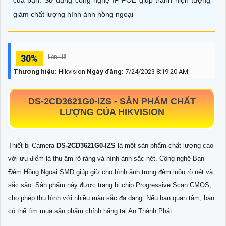
của bạn. Sử dụng công nghệ IP POE giúp tránh hiện tượng
giảm chất lượng hình ảnh hồng ngoại
30%
liên Hệ
Thương hiệu:
Hikvision
Ngày đăng:
7/24/2023 8:19:20 AM
DS-2CD3621G0-IZS
-
SẢN PHẨM CHẤT
LƯỢNG CỦA HIKVISION
Thiết bị Camera
DS-2CD3621G0-IZS
là một sản phẩm chất lượng cao
với ưu điểm là thu âm rõ ràng và hình ảnh sắc nét. Công nghệ Ban
Đêm Hồng Ngoại SMD giúp giữ cho hình ảnh trong đêm luôn rõ nét và
sắc sảo. Sản phẩm này được trang bị chip Progressive Scan CMOS,
cho phép thu hình với nhiều màu sắc đa dạng. Nếu bạn quan tâm, bạn
có thể tìm mua sản phẩm chính hãng tại An Thành Phát.