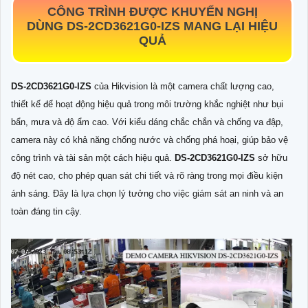
CÔNG TRÌNH ĐƯỢC KHUYẾN NGHỊ
DÙNG
DS-2CD3621G0-IZS
MANG LẠI HIỆU
QUẢ
DS-2CD3621G0-IZS
của Hikvision là một camera chất lượng cao,
thiết kế để hoạt động hiệu quả trong môi trường khắc nghiệt như bụi
bẩn, mưa và độ ẩm cao. Với kiểu dáng chắc chắn và chống va đập,
camera này có khả năng chống nước và chống phá hoại, giúp bảo vệ
công trình và tài sản một cách hiệu quả.
DS-2CD3621G0-IZS
sở hữu
độ nét cao, cho phép quan sát chi tiết và rõ ràng trong mọi điều kiện
ánh sáng. Đây là lựa chọn lý tưởng cho việc giám sát an ninh và an
toàn đáng tin cậy.