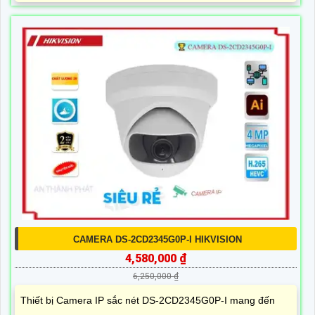
CAMERA DS-2CD2345G0P-I HIKVISION
4,580,000 ₫
6,250,000 ₫
Thiết bị Camera IP sắc nét DS-2CD2345G0P-I mang đến