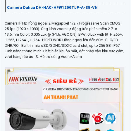
Camera Dahua DH-HAC-HFW1200TLP-A-S5-VN
Camera IP HD hồng ngoại 2 Megapixel 1/2.7 Progressive Scan CMOS 
25 fps (1920 × 1080)  Ống kính zoom tự động trên phần mềm 2.7 to
13.5 mm Color: 0.005 Lux @ (F1.6, AGC ON), B/W: 0 Lux with IR  H.265+,
H.265, H.264+, H.264  120dB WDR Hồng ngoại lên đến 60m  BLC/3D
DNR/ROI  Built-in microSD/SDHC/SDXC card slot, up to 256 GB  IP67
Tính năng thông minh: Phát hiện khuôn mặt, đột nhập vào khu vực cấm,
vượt hàng rào ảo -S: Hỗ trợ cổng Audio/Alarm