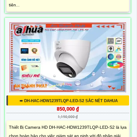
tiên...
➠ DH-HAC-HDW1239TLQP-LED-S2 SẮC NÉT DAHUA
850,000 ₫
1,190,000 ₫
Thiết Bị Camera HD DH-HAC-HDW1239TLQP-LED-S2 là lựa
chọn hoàn hảo cho việc giám sát an ninh với độ phân giải