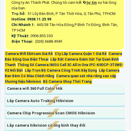
Công ty An Thành Phát. Chúng tôi cam kết 🔄
tự tin
sự hài lòng
của bạn.
Trụ Sở:
51 Lũy Bán Bích, P. Tân Thới Hòa, Q.Tân Phú, TP.HCM
Hotline: 0938.11.23.99
Chi Nhánh 1:
445/38 Tân Hòa Đông,P Bình Trị Đông, Bình Tân,
TP HCM
Kỹ Thuật:
0906.855.330
Điện Thoại:
(028) 6688.4949
Camera Wifi Ebitcam Giá Rẻ
Cty Lắp Camera Quận 1 Giá Rẻ
Camera
Báo Động Qua Điện Thoại
Lắp Đặt Camera Giám Sát Tại Quan Binh
Thanh
Thông Số Camera IMOU Cell 3C All In One IPC-K9DCP-3T0WE-
V2 Nổi Bật
Lắp Trọn Bộ Camera Công Trình Xây Dựng
Lắp Camera
Ban Đêm Có Màu Chính Hãng
Camera quan sát nhà riêng cao cấp
thương hiệu hikvision
Bộ Camera Shop Thời Trang
Camera wifi 360 Full Color Hik
Lắp Camera Auto Traking Hikvision
Camera Chip Progressive Scan CMOS Hikvision
Lắp camera hikvision có ống kính thay đổi