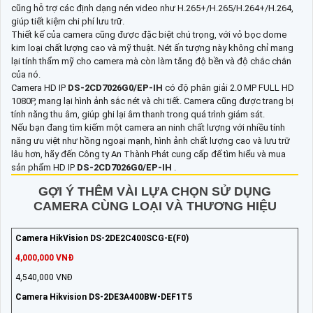
cũng hỗ trợ các định dạng nén video như H.265+/H.265/H.264+/H.264,
giúp tiết kiệm chi phí lưu trữ.
Thiết kế của camera cũng được đặc biệt chú trọng, với vỏ bọc dome
kim loại chất lượng cao và mỹ thuật. Nét ấn tượng này không chỉ mang
lại tính thẩm mỹ cho camera mà còn làm tăng độ bền và độ chắc chắn
của nó.
Camera HD IP
DS-2CD7026G0/EP-IH
có độ phân giải 2.0 MP FULL HD
1080P, mang lại hình ảnh sắc nét và chi tiết. Camera cũng được trang bị
tính năng thu âm, giúp ghi lại âm thanh trong quá trình giám sát.
Nếu bạn đang tìm kiếm một camera an ninh chất lượng với nhiều tính
năng ưu việt như hồng ngoại mạnh, hình ảnh chất lượng cao và lưu trữ
lâu hơn, hãy đến Công ty An Thành Phát cung cấp để tìm hiểu và mua
sản phẩm HD IP
DS-2CD7026G0/EP-IH
.
GỢI Ý THÊM VÀI LỰA CHỌN SỬ DỤNG
CAMERA CÙNG LOẠI VÀ THƯƠNG HIỆU
Camera HikVision DS-2DE2C400SCG-E(F0)
4,000,000 VNĐ
4,540,000 VNĐ
Camera Hikvision DS-2DE3A400BW-DEF1T5