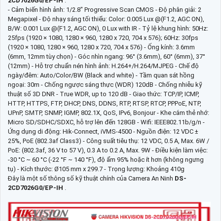
2CD7026G0/EP-IH
:
- Cảm biến hình ảnh: 1/2.8" Progressive Scan CMOS - Độ phân giải: 2
Megapixel - Độ nhạy sáng tối thiểu: Color: 0.005 Lux @(F1.2, AGC ON),
B/W: 0.001 Lux @(F1.2, AGC ON), 0 Lux with IR - Tỷ lệ khung hình: 50Hz:
25fps (1920 × 1080, 1280 × 960, 1280 x 720, 704 x 576); 60Hz: 30fps
(1920 × 1080, 1280 × 960, 1280 x 720, 704 x 576) - Ống kính: 3.6mm
(6mm, 12mm tùy chọn) - Góc nhìn ngang: 96° (3.6mm), 60° (6mm), 37°
(12mm) - Hỗ trợ chuẩn nén hình ảnh: H.264+/H.264/MJPEG - Chế độ
ngày/đêm: Auto/Color/BW (Black and white) - Tầm quan sát hồng
ngoại: 30m - Chống ngược sáng thực (WDR) 120dB - Chống nhiễu kỹ
thuật số 3D DNR - True WDR, up to 120 dB - Giao thức: TCP/IP, ICMP,
HTTP, HTTPS, FTP, DHCP, DNS, DDNS, RTP, RTSP, RTCP, PPPoE, NTP,
UPnP, SMTP, SNMP, IGMP, 802.1X, QoS, IPv6, Bonjour - Khe cắm thẻ nhớ:
Micro SD/SDHC/SDXC, hỗ trợ lên đến 128GB - Wifi: IEEE802.11b/g/n -
Ứng dụng di động: Hik-Connect, iVMS-4500 - Nguồn điện: 12 VDC ±
25%, PoE (802.3af Class3) - Công suất tiêu thụ: 12 VDC, 0.5 A, Max. 6W /
PoE: (802.3af, 36 V to 57 V), 0.3 A to 0.2 A, Max. 9W - Điều kiện làm việc:
-30 °C ~ 60 °C (-22 °F ~ 140 °F), độ ẩm 95% hoặc ít hơn (không ngưng
tụ) - Kích thước: Ø105 mm x 299.7 - Trọng lượng: Khoảng 410g
Đây là một số thông số kỹ thuật chính của Camera An Ninh
DS-
2CD7026G0/EP-IH
.