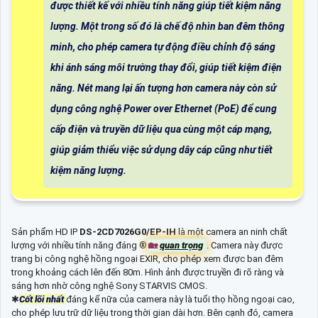
được thiết kế với nhiều tính năng giúp tiết kiệm năng
lượng. Một trong số đó là chế độ nhìn ban đêm thông
minh, cho phép camera tự động điều chỉnh độ sáng
khi ánh sáng môi trường thay đổi, giúp tiết kiệm điện
năng. Nét mang lại ấn tượng hơn camera này còn sử
dụng công nghệ Power over Ethernet (PoE) để cung
cấp điện và truyền dữ liệu qua cùng một cáp mạng,
giúp giảm thiểu việc sử dụng dây cáp cũng như tiết
kiệm năng lượng.
Sản phẩm HD IP
DS-2CD7026G0/EP-IH
là một camera an ninh chất
lượng với nhiều tính năng đáng ®️
🏡
quan trọng
. Camera này được
trang bị công nghệ hồng ngoại EXIR, cho phép xem được ban đêm
trong khoảng cách lên đến 80m. Hình ảnh được truyền đi rõ ràng và
sáng hơn nhờ công nghệ Sony STARVIS CMOS.
✱
Cốt lõi nhất
đáng kể nữa của camera này là tuổi thọ hồng ngoại cao,
cho phép lưu trữ dữ liệu trong thời gian dài hơn. Bên cạnh đó, camera