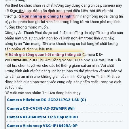
Với thiết kế chắc chắn và chất lượng xây dựng đáng tin cậy, camera này
sẽ 🔄
tự tin
hoạt động ổn định trong mọi điều kiện thời tiết và môi
trường. ₨
Hơn những gì chúng ta nghĩ
tính năng hồng ngoại đáng tin
cậy cho phép bạn ghi lại hình ảnh trong bóng tối và khám phá mọi tình
huống không mong muốn.
Công ty An Thành Phát được coi là địa chỉ đáng tin cậy để cung cấp sản
phẩm này. Với sự chuyên nghiệp và kinh nghiệm trong lĩnh vực này,
công ty an Tâm mang đến cho khách hàng sự hài lòng về chất lượng
sản phẩm và dịch vụ hậu mãi.
✴️
Đánh giá tổng quan hết những thông số
Camera
DS-
2CD7026G0/EP-IH
Thu Âm Hồng Ngoại EXIR Sony STARVIS CMOS là
một lựa chọn tuyệt vời cho các hệ thống giám sát an ninh. Với chất
lượng hình ảnh và tính năng linh hoạt, bạn có thể yên tâm về việc bảo vệ
tài sản và an ninh cho không gian của mình. Công ty An Thành Phát sẽ
đồng hành cùng bạn trong việc cung cấp sản phẩm chất lượng và dịch
vụ tốt nhất.
Đề xuất các sản phẩm Thu Âm đang bán chạy
Camera Hikvision DS-2CD2147G2-LSU (C)
Camera CS-CV248-A3-32WMFR Wifi
Camera KX-D4K02C4 Tích Hợp MICRO
Camera Visioncop VSC-IP1840RA-DP