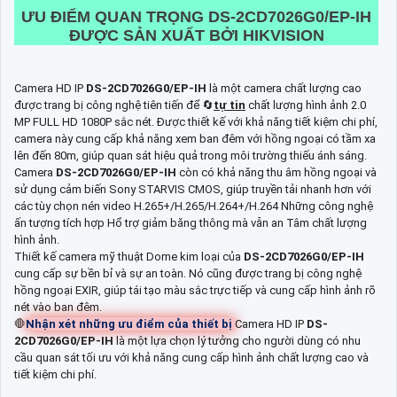
ƯU ĐIỂM QUAN TRỌNG
DS-2CD7026G0/EP-IH
ĐƯỢC SẢN XUẤT BỞI HIKVISION
Camera HD IP
DS-2CD7026G0/EP-IH
là một camera chất lượng cao
được trang bị công nghệ tiên tiến để 🔄
tự tin
chất lượng hình ảnh 2.0
MP FULL HD 1080P sắc nét. Được thiết kế với khả năng tiết kiệm chi phí,
camera này cung cấp khả năng xem ban đêm với hồng ngoại có tầm xa
lên đến 80m, giúp quan sát hiệu quả trong môi trường thiếu ánh sáng.
Camera
DS-2CD7026G0/EP-IH
còn có khả năng thu âm hồng ngoại và
sử dụng cảm biến Sony STARVIS CMOS, giúp truyền tải nhanh hơn với
các tùy chọn nén video H.265+/H.265/H.264+/H.264 Những công nghệ
ấn tượng tích hợp Hổ trợ giảm băng thông mà vẫn an Tâm chất lượng
hình ảnh.
Thiết kế camera mỹ thuật Dome kim loại của
DS-2CD7026G0/EP-IH
cung cấp sự bền bỉ và sự an toàn. Nó cũng được trang bị công nghệ
hồng ngoại EXIR, giúp tái tạo màu sắc trực tiếp và cung cấp hình ảnh rõ
nét vào ban đêm.
🛑
Nhận xét những ưu điểm của thiết bị
Camera HD IP
DS-
2CD7026G0/EP-IH
là một lựa chọn lý tưởng cho người dùng có nhu
cầu quan sát tối ưu với khả năng cung cấp hình ảnh chất lượng cao và
tiết kiệm chi phí.