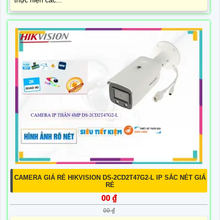
CAMERA GIÁ RẺ HIKVISION DS-2CD2T47G2-L IP SẮC NÉT GIÁ
RẺ
00 ₫
00 ₫