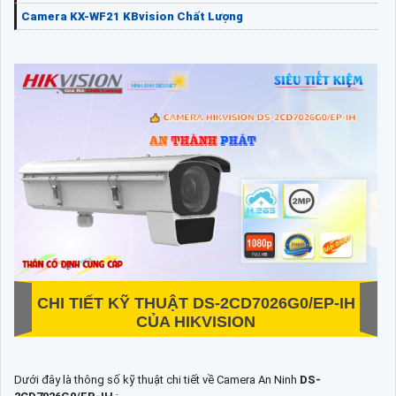
Camera KX-WF21 KBvision Chất Lượng
CHI TIẾT KỸ THUẬT
DS-2CD7026G0/EP-IH
CỦA HIKVISION
Dưới đây là thông số kỹ thuật chi tiết về Camera An Ninh
DS-