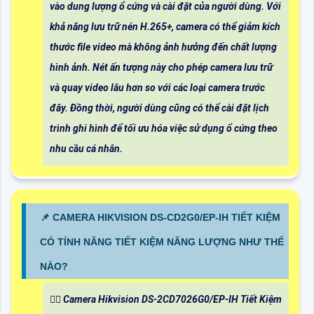
vào dung lượng ổ cứng và cài đặt của người dùng. Với
khả năng lưu trữ nén H.265+, camera có thể giảm kích
thước file video mà không ảnh hưởng đến chất lượng
hình ảnh. Nét ấn tượng này cho phép camera lưu trữ
và quay video lâu hơn so với các loại camera trước
đây. Đồng thời, người dùng cũng có thể cài đặt lịch
trình ghi hình để tối ưu hóa việc sử dụng ổ cứng theo
nhu cầu cá nhân.
📌 CAMERA HIKVISION DS-CD2G0/EP-IH TIẾT KIỆM
CÓ TÍNH NĂNG TIẾT KIỆM NĂNG LƯỢNG NHƯ THẾ
NÀO?
❤️‍💋‍ Camera Hikvision DS-2CD7026G0/EP-IH Tiết Kiệm