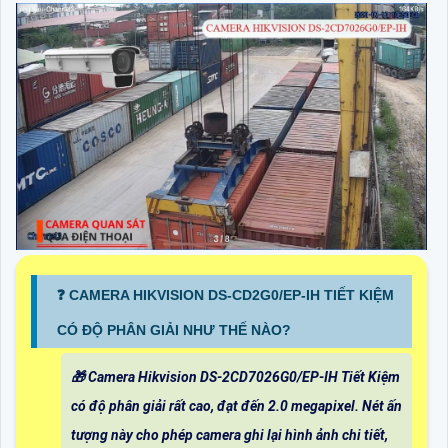
❓ CAMERA HIKVISION DS-CD2G0/EP-IH TIẾT KIỆM
CÓ ĐỘ PHÂN GIẢI NHƯ THẾ NÀO?
🎁 Camera Hikvision DS-2CD7026G0/EP-IH Tiết Kiệm
có độ phân giải rất cao, đạt đến 2.0 megapixel. Nét ấn
tượng này cho phép camera ghi lại hình ảnh chi tiết,