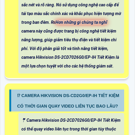
sắc nét và rõ ràng. Nó sử dụng công nghệ cao cấp để
tái tạo màu sắc chính xác và khắc phục hiện tượng mờ
trong ban đêm. ₨
Hơn những gì chúng ta nghĩ
camera này cũng được trang bị công nghệ tiết kiệm
năng lượng, giúp giảm tiêu thụ điện và tiết kiệm chi
phí. Với độ phân giải tốt và tính năng tiết kiệm,
camera Hikvision DS-2CD7026G0/EP-IH Tiết Kiệm là
một lựa chọn tuyệt vời cho các hệ thống giám sát.
⁉️ CAMERA HIKVISION DS-CD2G0/EP-IH TIẾT KIỆM
CÓ THỜI GIAN QUAY VIDEO LIÊN TỤC BAO LÂU?
🤵 Camera Hikvision DS-2CD7026G0/EP-IH Tiết Kiệm
có thể quay video liên tục trong thời gian tùy thuộc