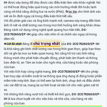
IH
được xây dựng để chịu được các điều kiện làm việc khắc nghiệt. Nó
có thể hoạt động hiệu quả trong các môi trường nhiệt đới hoặc lạnh
cùng với khả năng chống bụi và nước (IP66), 🔄
tự tin
cho hình ảnh sắc
nét và ổn định ngay cả trong điều kiện thời tiết xấu.
Với độ phân giải cao và ống kính mạnh mẽ, camera này mang đến hình
ảnh rõ nét và chất lượng cao trong mọi tình huống ánh sáng khác nhau.
Bằng cách sử dụng công nghệ quét quang học tiên tiến,
DS-
2CD7026G0/EP-IH
giúp cho việc nhìn rõ và chính xác ngay cả trong
đêm tối.
chú trọng nhất
✱
Cốt lõi nhất
đáng ®️
của
DS-2CD7026G0/EP-IH
là khả năng ghi hình chất lượng cao trong thời gian thực, giúp bạn theo
dõi và ghi lại mọi sự kiện quan trọng. Nó cũng hỗ trợ các tính năng
thông minh như phát hiện chuyển động, phát hiện âm thanh và thông
báo điện tử, an Tâm an toàn cho ngôi nhà, cửa hàng hoặc văn phòng
của bạn.
Với việc tích hợp công nghệ mạng,
DS-2CD7026G0/EP-IH
cho phép
bạn truy cập và kiểm soát từ xa thông qua ứng dụng di động hoặc phần
mềm trên máy tính. Bạn có thể xem lại hình ảnh, chụp ảnh và điều chỉnh
các cài đặt từ xa, mang lại sự linh hoạt và tiện ích cho việc giám sát từ
xa.
Với những tính năng vượt trội và thiết kế nhỏ gọn,
DS-2CD7026G0/EP-
IH
là lựa chọn tuyệt vời cho việc bảo vệ nhà cửa, cửa hàng và văn
phòng của bạn.