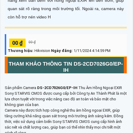
năng xem ban đêm với hồng ngoại EXIR lên đến 80m, giúp
quan sát rõ ràng trong môi trường tối. Ngoài ra, camera này
còn hỗ trợ nén video H
00 ₫
00 ₫
Thương hiệu:
Hikvision
Ngày đăng:
1/11/2024 4:14:59 PM
THAM KHẢO THÔNG TIN
DS-2CD7026G0/EP-
IH
Sản phẩm Camera
DS-2CD7026G0/EP-IH
Thu Âm Hồng Ngoại EXIR
Sony STARVIS CMOS được cung cấp bởi Công ty An Thành Phát là một
lựa chọn tuyệt vời trong việc nâng cao độ an toàn và bảo mật cho
không gian của bạn.
Camera này được tích hợp công nghệ thu âm hồng ngoại EXIR, giúp
tăng cường khả năng quan sát trong môi trường ánh sáng kém. Đồng
thời, việc sử dụng cảm biến Sony STARVIS CMOS cung cấp hình ảnh
sắc nét và chất lượng cao, giúp bạn có thể nhìn thấy mọi chi tiết một
cách rõ ràng.