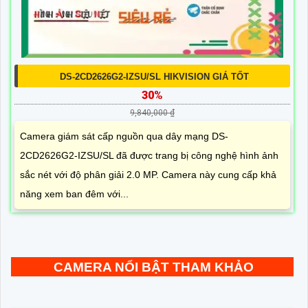
DS-2CD2626G2-IZSU/SL HIKVISION GIÁ TỐT
30%
9,840,000 ₫
Camera giám sát cấp nguồn qua dây mạng DS-
2CD2626G2-IZSU/SL đã được trang bị công nghệ hình ảnh
sắc nét với độ phân giải 2.0 MP. Camera này cung cấp khả
năng xem ban đêm với...
CAMERA NỔI BẬT THAM KHẢO