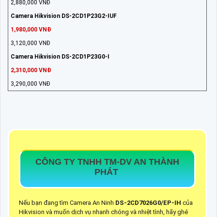
2,880,000 VNĐ
Camera Hikvision DS-2CD1P23G2-IUF
1,980,000 VNĐ
3,120,000 VNĐ
Camera Hikvision DS-2CD1P23G0-I
2,310,000 VNĐ
3,290,000 VNĐ
CÔNG TY TNHH TM-DV AN THÀNH
PHÁT
Nếu bạn đang tìm Camera An Ninh
DS-2CD7026G0/EP-IH
của
Hikvision và muốn dịch vụ nhanh chóng và nhiệt tình, hãy ghé