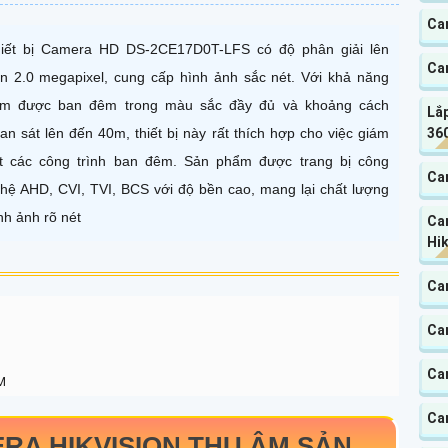
Ca
iết bị Camera HD DS-2CE17D0T-LFS có độ phân giải lên
Cam
n 2.0 megapixel, cung cấp hình ảnh sắc nét. Với khả năng
m được ban đêm trong màu sắc đầy đủ và khoảng cách
Lắp
an sát lên đến 40m, thiết bị này rất thích hợp cho việc giám
360
t các công trình ban đêm. Sản phẩm được trang bị công
Ca
hệ AHD, CVI, TVI, BCS với độ bền cao, mang lại chất lượng
nh ảnh rõ nét
Ca
Hik
Ca
Ca
Ca
M
Ca
RA HIKVISION THU ÂM SẢN