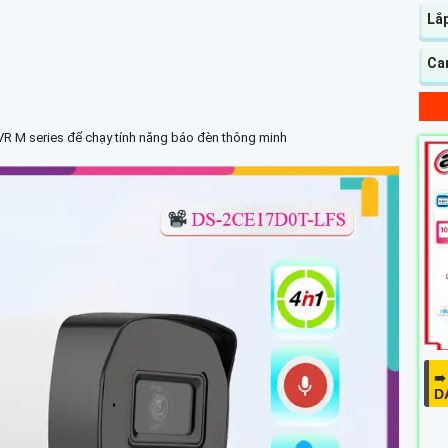
Lắ
Ca
VR M series để chạy tính năng báo đèn thông minh
➠
D