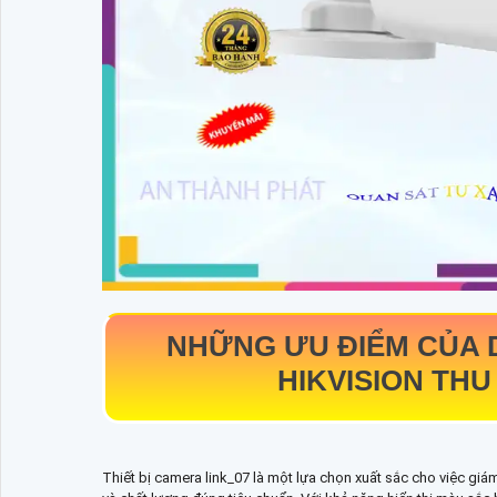
NHỮNG ƯU ĐIỂM CỦA
HIKVISION THU
Thiết bị camera link_07 là một lựa chọn xuất sắc cho việc giám