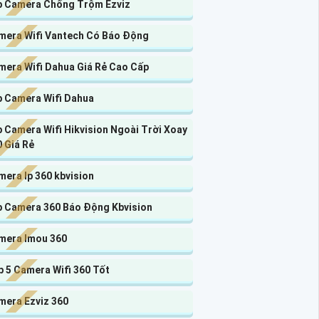
p Camera Chống Trộm Ezviz
mera Wifi Vantech Có Báo Động
mera Wifi Dahua Giá Rẻ Cao Cấp
p Camera Wifi Dahua
 Camera Wifi Hikvision Ngoài Trời Xoay
 Giá Rẻ
era Ip 360 kbvision
p Camera 360 Báo Động Kbvision
mera Imou 360
 5 Camera Wifi 360 Tốt
mera Ezviz 360