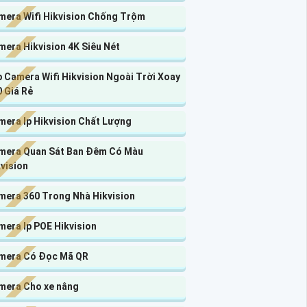
mera Wifi Hikvision Chống Trộm
era Hikvision 4K Siêu Nét
 Camera Wifi Hikvision Ngoài Trời Xoay
 Giá Rẻ
mera Ip Hikvision Chất Lượng
mera Quan Sát Ban Đêm Có Màu
vision
mera 360 Trong Nhà Hikvision
mera Ip POE Hikvision
mera Có Đọc Mã QR
mera Cho xe nâng