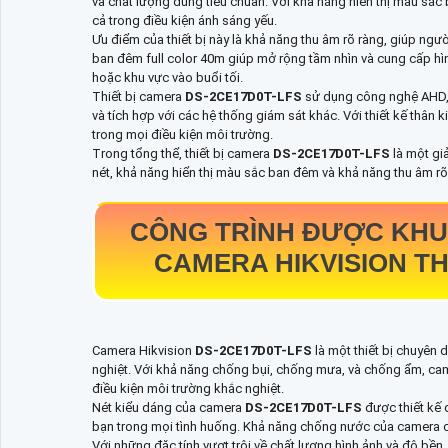
và chất lượng đúng tiêu chuẩn. Với khả năng hiển thị màu sắ
cả trong điều kiện ánh sáng yếu.
Ưu điểm của thiết bị này là khả năng thu âm rõ ràng, giúp ngườ
ban đêm full color 40m giúp mở rộng tầm nhìn và cung cấp hìn
hoặc khu vực vào buổi tối.
Thiết bị camera
DS-2CE17D0T-LFS
sử dụng công nghệ AHD, 
và tích hợp với các hệ thống giám sát khác. Với thiết kế thân 
trong mọi điều kiện môi trường.
Trong tổng thể, thiết bị camera
DS-2CE17D0T-LFS
là một gi
nét, khả năng hiển thị màu sắc ban đêm và khả năng thu âm rõ
CÔNG TRÌNH ĐƯỢC KHU
CAMERA HIKVISION TH
Camera Hikvision
DS-2CE17D0T-LFS
là một thiết bị chuyên
nghiệt. Với khả năng chống bụi, chống mưa, và chống ẩm, came
điều kiện môi trường khắc nghiệt.
Nét kiểu dáng của camera
DS-2CE17D0T-LFS
được thiết kế
bạn trong mọi tình huống. Khả năng chống nước của camera c
Với những đặc tính vượt trội về chất lượng hình ảnh và độ bề