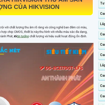
Tư
NG CỦA HIKVISION
Ca
Lắ
rội với chất lượng thu âm rõ ràng và công nghệ ban đêm có màu,
h hợp chip CMOS, thiết bị này thu hình với nhiều màu sắc đa dạng,
Ca
hành Phát, 📸
tin tưởng
chất lượng và hiệu suất hoạt động ổn định.
Ca
Ca
Lắp
Ca
Ca
Ca