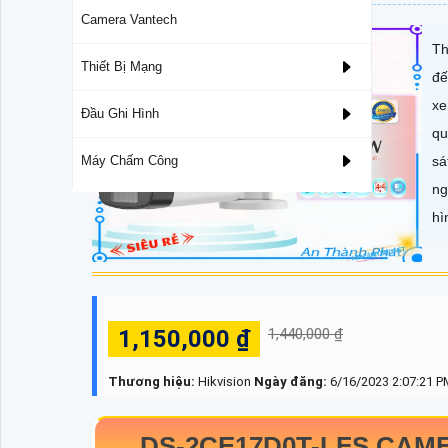
Camera Vantech
Th
Thiết Bị Mạng
đế
xe
Đầu Ghi Hình
qu
sá
Máy Chấm Công
ng
hì
1,150,000 ₫
1,440,000 ₫
Thương hiệu:
Hikvision
Ngày đăng:
6/16/2023 2:07:21 P
DS-2CE17D0T-LFS
CAME