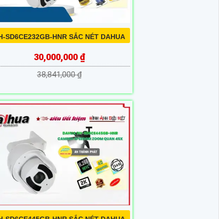
H-SD6CE232GB-HNR SẮC NÉT DAHUA
30,000,000 ₫
38,841,000 ₫