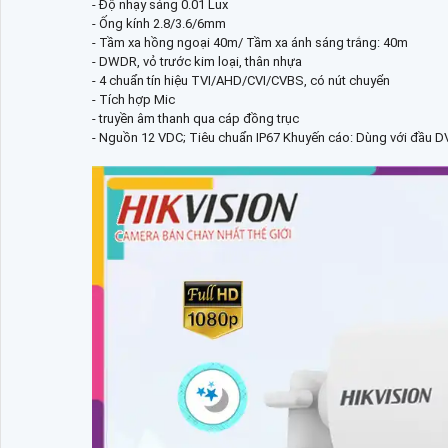
- Độ nhạy sáng 0.01 Lux
- Ống kính 2.8/3.6/6mm
- Tầm xa hồng ngoại 40m/ Tầm xa ánh sáng trắng: 40m
- DWDR, vỏ trước kim loại, thân nhựa
- 4 chuẩn tín hiệu TVI/AHD/CVI/CVBS, có nút chuyển
- Tích hợp Mic
- truyền âm thanh qua cáp đồng trục
- Nguồn 12 VDC; Tiêu chuẩn IP67 Khuyến cáo: Dùng với đầu D