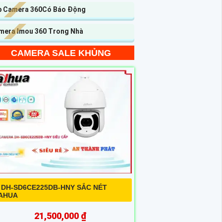
p Camera 360Có Báo Động
mera Imou 360 Trong Nhà
CAMERA SALE KHỦNG
 DH-SD6CE225DB-HNY SẮC NÉT
AHUA
21,500,000 ₫