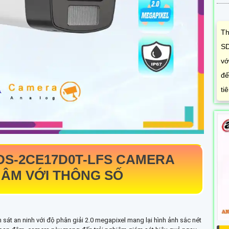
Th
SD
vớ
đế
ti
DS-2CE17D0T-LFS
CAMERA
 ÂM VỚI THÔNG SỐ
 sát an ninh với độ phân giải 2.0 megapixel mang lại hình ảnh sắc nét