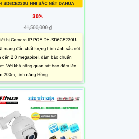
H-SD6CE230U-HNI SẮC NÉT DAHUA
30%
41,500,000 ₫
iết bị Camera IP POE DH-SD6CE230U-
I mang đến chất lượng hình ảnh sắc nét
n đến 2.0 megapixel, đảm bảo chuẩn
c. Với khả năng quan sát ban đêm lên
n 200m, tính năng Hồng...