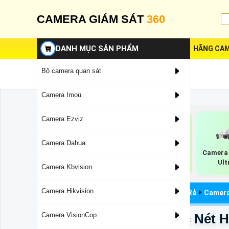
CAMERA GIÁM SÁT
360
DANH MỤC SẢN PHẨM
HÃNG CAM
Bộ camera quan sát
Camera Imou
Camera Ezviz
Camera Dahua
Camera Wifi
Camera Thu Âm
Camera 
Hikvision 360
Trong Nhà
Ult
Camera Kbvision
Hikvision
Camera Hikvision
Camera Quan Sát
Camera Hikvision Giá Rẻ
Camera 
DS-2CE17D0T-LFS Sắc Nét H
Camera VisionCop