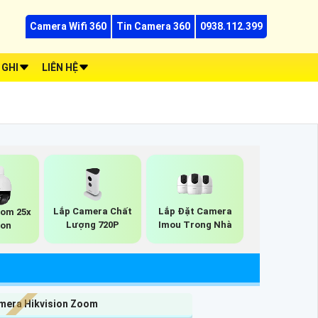
Camera Wifi 360
Tin Camera 360
0938.112.399
 GHI
LIÊN HỆ
Lắp Camera Chất
Lắp Đặt Camera
om 25x
Lượng 720P
Imou Trong Nhà
ion
mera Hikvision Zoom