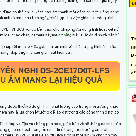
c ban đêm, camera này mang đến trải nghiệm giám sát hiệu quả ngay
D
i dùng có thể ghi lại và tái tạo âm thanh một cách chi tiết. Công nghệ
h ảnh rõ ràng như ban ngày, phù hợp cho việc giám sát công trình
CVI, TVI, BCS với độ bền cao, cho phép người dùng linh hoạt kết nối
kim loại chắc chắn, camera này 📸
tin tưởng
hiệu suất ổn định và bền bỉ
Th
ải pháp tối ưu cho việc giám sát an ninh với chất lượng hình ảnh sắc
HN
 ràng, đáp ứng nhu cầu giám sát hiện đại.
lê
mự
YẾN NGHỊ
DS-2CE17D0T-LFS
đế
U ÂM MANG LẠI HIỆU QUẢ
 dụng được thiết kế để ghi hình chất lượng cao trong môi trường khắc
ra này là lựa chọn lý tưởng để lắp đặt trong các công trình ở nơi có
 để chống va đập và chống phá hoại, giúp bảo vệ hệ thống an ninh của
ũng giúp nó hoạt động ổn định dù ở trong môi trường ẩm ướt.
n, camera
DS-2CE17D0T-LFS
từ Hikvision là một sự lựa chọn tin cậy