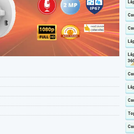
Lắ
Ca
Ca
Lắ
Lắp
360
Cam
Lắ
Ca
Top
Ca