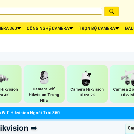
ERA 360
CÔNG NGHỆ CAMERA
TRỌN BỘ CAMERA
ĐẦU
Camera Wifi
Hikvision
Camera Hikvision
Camera Zo
Hikvision Trong
ra 4K
Ultra 2K
Hikvis
Nhà
Wifi Hikvision Ngoài Trời 360
ikvision ➠
Ca