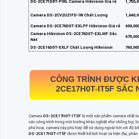
DS-2CE71D8T-PIRL Camera Hikvision Giá rẻ
1,750,
Camera DS-2CV2U21FD-IW Chất Lượng
1,640,
Camera DS-2CE76D0T-EXLPF Hikvision Giá rẻ
600,00
Camera Hikvision DS-2CE76D0T-EXLMF Sắc
670,00
Nét
DS-2CE16D0T-EXLF Chất Lượng Hikvision
740,00
CÔNG TRÌNH ĐƯỢC K
2CE17H0T-IT5F
SẮC 
Camera
DS-2CE17H0T-IT5F
là một sản phẩm camera chất lượ
các công trình trong môi trường khắc nghiệt như chống bụi, 
phá hoại, camera này phù hợp để sử dụng ngoài trời với độ b
DS-2CE17H0T-IT5F
được thiết kế linh hoạt và hiện đại, phản