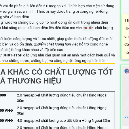
t với độ phân giải lên đến 5.0 megapixel. Thích hợp cho việc sử dụng
g việc giám sát an ninh. Thiết bị này được trang bị công nghệ Hồng
áng yếu và ban đêm.
Th
ng nước và chống bụi, giúp nó hoạt động ổn định trong nhiều điều
ấp khả năng quan sát ban đêm lên đến 80m mà vẫn
tự tin
chất lượng
HF
ch
iết kiệm năng lượng và ít tỏa nhiệt, giúp giảm thiểu tác động đến môi
độ
 bền và độ ổn định. 🕉️
Điểm chất lượng hơn
việc hỗ trợ công nghệ
 các hệ thống khác nhau và độ bền cao.
nét
E17H0T-IT5F
đáp ứng nhu cầu quan sát an ninh một cách hiệu quả và
việt như chống nước, chống bụi, và công nghệ hồng ngoại tiên tiến.
RA KHÁC CÓ CHẤT LƯỢNG TỐT
VÀ THƯƠNG HIỆU
,000
2.0 megapixel Chất lượng đúng tiêu chuẩn Hồng Ngoại
30m
2.0 megapixel Chất lượng đúng tiêu chuẩn Hồng Ngoại
000 VNĐ
30m
000 VNĐ
4.0 megapixel chất lượng cao tiết kiệm Hồng Ngoại 30m
2.0 megapixel Chất lượng đúng tiêu chuẩn Hồng Ngoại