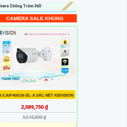
mera Chống Trộm 360
CAMERA SALE KHỦNG
X-CAIF4001N-DL-A SẮC NÉT KBVISION
2,089,750 ₫
3,215,000 ₫