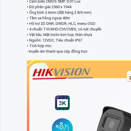
• Cảm biến CMOS 5MP; 0.01 Lux
• Độ phân giải 2560 x 1944
• Ống kính 3.6mm (đặt hàng 2.8/6 mm)
• Tầm xa hồng ngoại 40m
• Hỗ trợ 2D DNR, DWDR, HLC, menu OSD
• 4 chuẩn TVI/AHD/CVI/CVBS, có nút chuyển
• Vật liệu: Mặt trước kim loại, thân nhựa
• Nguồn: 12VDC; Tiêu chuẩn IP67
• Tích hợp mic
- truyền âm thanh qua cáp đồng trục