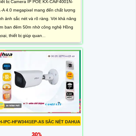
iết bị Camera IP POE KX-CAiF4001N-
-A 4.0 megapixel mang đến chất lượng
nh ảnh sắc nét và rõ ràng. Với khả năng
m ban đêm 50m nhờ công nghệ Hồng
oại, thiết bị giúp quan...
H-IPC-HFW3441EP-AS SẮC NÉT DAHUA
30%