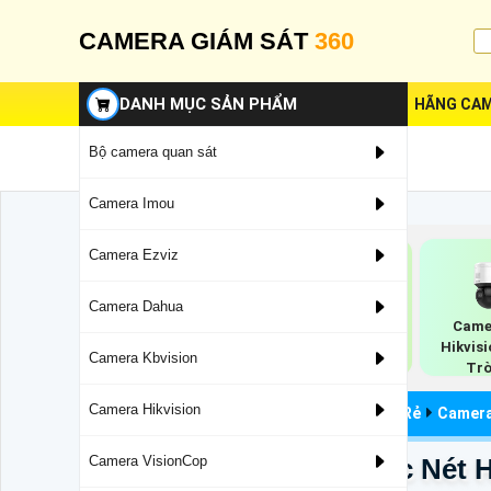
CAMERA GIÁM SÁT
360
DANH MỤC SẢN PHẨM
HÃNG CAM
Bộ camera quan sát
Camera Imou
Camera Ezviz
Camera Dahua
Camera Wifi
Came
Camera Ip POE
Hikvision
Hikvis
Hikvision
Camera Kbvision
Trờ
Camera Hikvision
Camera Quan Sát
Camera Hikvision Giá Rẻ
Camera
DS-2CE17H0T-IT5F Sắc Nét H
Camera VisionCop