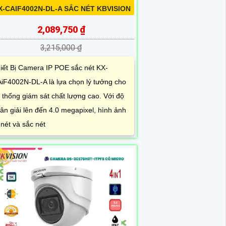
X-CAIF4002N-DL-A SẮC NÉT KBVISION
2,089,750 ₫
3,215,000 ₫
iết Bị Camera IP POE sắc nét KX-
iF4002N-DL-A là lựa chọn lý tưởng cho
 thống giám sát chất lượng cao. Với độ
ân giải lên đến 4.0 megapixel, hình ảnh
 nét và sắc nét