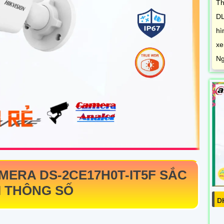
Th
DL
hì
xe
Ng
AMERA
DS-2CE17H0T-IT5F
SẮC
I THÔNG SỐ
D