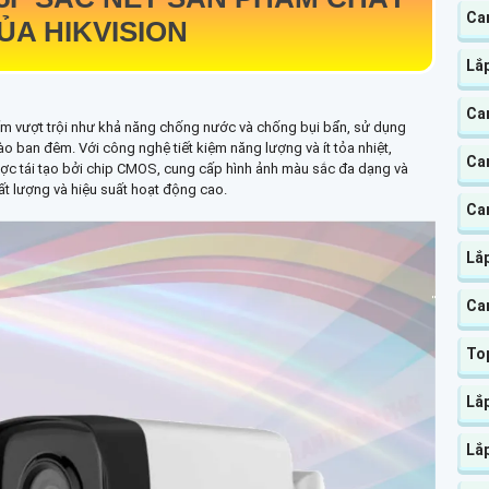
Ca
A HIKVISION
Lắ
Ca
 vượt trội như khả năng chống nước và chống bụi bẩn, sử dụng
 ban đêm. Với công nghệ tiết kiệm năng lượng và ít tỏa nhiệt,
Ca
được tái tạo bởi chip CMOS, cung cấp hình ảnh màu sắc đa dạng và
t lượng và hiệu suất hoạt động cao.
Ca
Lắ
Ca
To
Lắ
Lắ