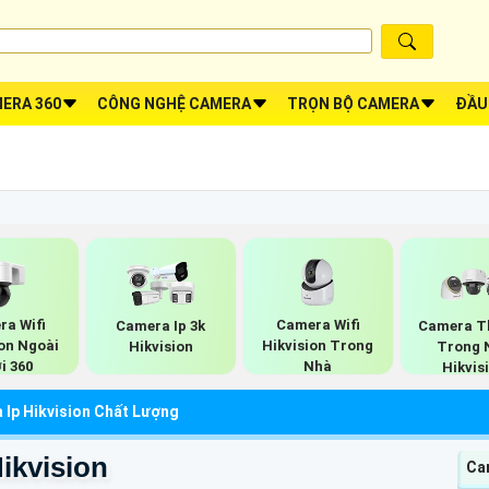
ERA 360
CÔNG NGHỆ CAMERA
TRỌN BỘ CAMERA
ĐẦU
ra Wifi
Camera Wifi
Camera Ip 3k
Camera T
ion Ngoài
Hikvision Trong
Hikvision
Trong 
i 360
Nhà
Hikvis
 Ip Hikvision Chất Lượng
ikvision
Ca