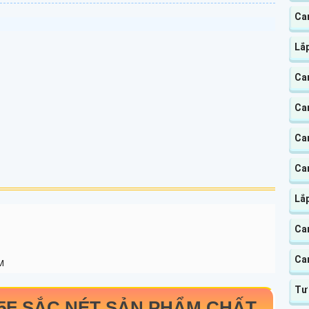
Ca
Lắp
Cam
Ca
Cam
Cam
Lắ
Ca
Ca
M
Tư
T5F
SẮC NÉT SẢN PHẨM CHẤT