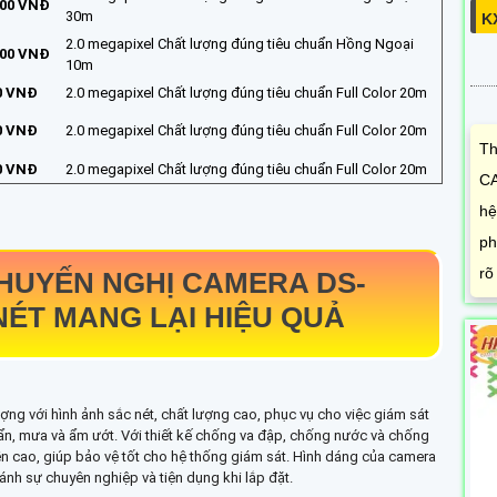
000 VNĐ
30m
K
2.0 megapixel Chất lượng đúng tiêu chuẩn Hồng Ngoại
000 VNĐ
10m
0 VNĐ
2.0 megapixel Chất lượng đúng tiêu chuẩn Full Color 20m
0 VNĐ
2.0 megapixel Chất lượng đúng tiêu chuẩn Full Color 20m
Th
0 VNĐ
2.0 megapixel Chất lượng đúng tiêu chuẩn Full Color 20m
CA
hệ
ph
rõ
HUYẾN NGHỊ CAMERA
DS-
NÉT MANG LẠI HIỆU QUẢ
ng với hình ảnh sắc nét, chất lượng cao, phục vụ cho việc giám sát
bẩn, mưa và ẩm ướt. Với thiết kế chống va đập, chống nước và chống
ền cao, giúp bảo vệ tốt cho hệ thống giám sát. Hình dáng của camera
 ánh sự chuyên nghiệp và tiện dụng khi lắp đặt.