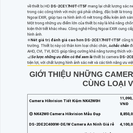
về thiết bị HD
DS-2CE17H0T-IT5F
mang lại chất lượng sắc né
trong các công trình với mức giá phải chăng, đặc biệt là tron
Ngoại EXIR, giúp tạo ra hình ảnh rõ nét trong điều kiện ánh s
Một trong những ưu điểm lớn của thiết bị này là khả năng chố
kiện thời tiết khác nhau. Công nghệ Hồng Ngoại EXIR cung c
hình ảnh.
✳️
Nét giá trị đánh giá cao hơn
DS-2CE17H0T-IT5F
cũng t
trường. Thiết bị này có thân kim loại chắc chắn, ⁂
chắc chắn
độ
AHD, CVI, TVI, BCS giúp tăng cường khả năng tương thích với
🎢
Sơ lược những ưu đểm có thể xem là
thiết bị camera
DS-2C
tiện lợi, với chất lượng hình ảnh sắc nét và các tính năng ưu 
GIỚI THIỆU NHỮNG CAME
CÙNG LOẠI 
11,090
Camera Hikvision Tiết Kiệm NK42W0H
VNĐ
۞ NK42W0 Camera Hikvision Mẫu Đẹp
8,850,
DS-2DE2C400IW-DE/W Camera An Ninh Giá rẻ
4,100,