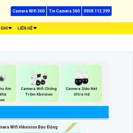
Camera Wifi 360
Tin Camera 360
0938.112.399
 GHI
LIÊN HỆ
hu Âm
Camera Wifi Chống
Camera Siêu Nét
Nhà
Trộm Kbvision
Ultra Hd
ion
mera Wifi Hikvision Báo Động