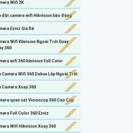
mera Wifi 3K
 đặt camera wifi Hikvision báo động
mera Ezviz Giá Rẻ
era Wifi Kbvision Ngoài Trời Quay
ay 360
era wifi 360 kbvision Full Color
p Camera Wifi 360 Dahua Lắp Ngoài Trời
p Camera Xoay 360
mera quan sát Visioncop 360 Cao Cấp
era Full Color 360 Ezviz
era Wifi Hikvision Xoay 360