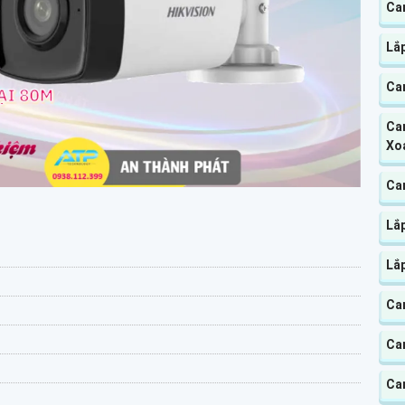
Ca
Lắp
Ca
Cam
Xo
Cam
Lắ
Lắ
Ca
Cam
Cam