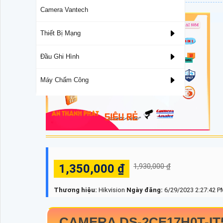
Camera Vantech
Thiết Bị Mạng
Đầu Ghi Hình
Máy Chấm Công
1,350,000 ₫
1,930,000 ₫
Thương hiệu:
Hikvision
Ngày đăng:
6/29/2023 2:27:42 P
CAMERA
DS-2CE17H0T-I